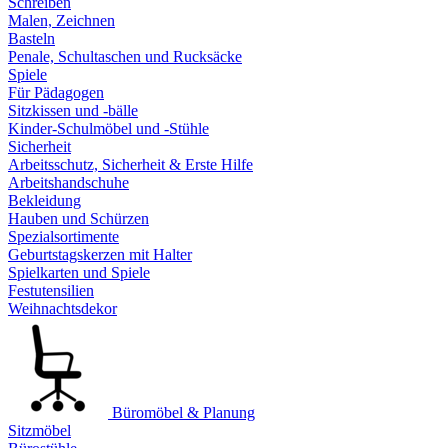
Schreiben
Malen, Zeichnen
Basteln
Penale, Schultaschen und Rucksäcke
Spiele
Für Pädagogen
Sitzkissen und -bälle
Kinder-Schulmöbel und -Stühle
Sicherheit
Arbeitsschutz, Sicherheit & Erste Hilfe
Arbeitshandschuhe
Bekleidung
Hauben und Schürzen
Spezialsortimente
Geburtstagskerzen mit Halter
Spielkarten und Spiele
Festutensilien
Weihnachtsdekor
Büromöbel & Planung
Sitzmöbel