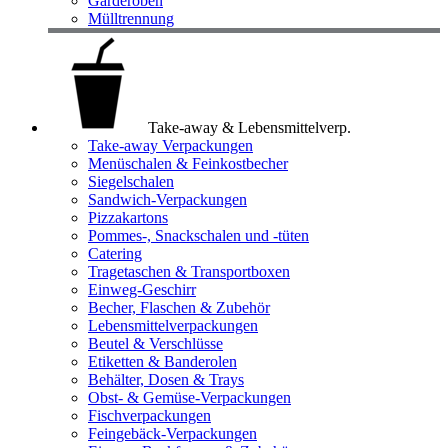
Garderoben
Mülltrennung
Take-away & Lebensmittelverp.
Take-away Verpackungen
Menüschalen & Feinkostbecher
Siegelschalen
Sandwich-Verpackungen
Pizzakartons
Pommes-, Snackschalen und -tüten
Catering
Tragetaschen & Transportboxen
Einweg-Geschirr
Becher, Flaschen & Zubehör
Lebensmittelverpackungen
Beutel & Verschlüsse
Etiketten & Banderolen
Behälter, Dosen & Trays
Obst- & Gemüse-Verpackungen
Fischverpackungen
Feingebäck-Verpackungen