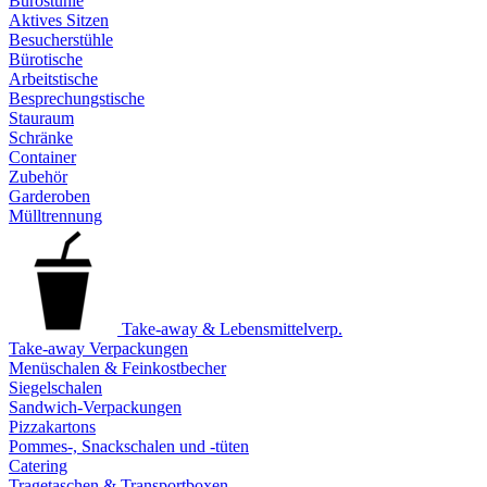
Bürostühle
Aktives Sitzen
Besucherstühle
Bürotische
Arbeitstische
Besprechungstische
Stauraum
Schränke
Container
Zubehör
Garderoben
Mülltrennung
Take-away & Lebensmittelverp.
Take-away Verpackungen
Menüschalen & Feinkostbecher
Siegelschalen
Sandwich-Verpackungen
Pizzakartons
Pommes-, Snackschalen und -tüten
Catering
Tragetaschen & Transportboxen