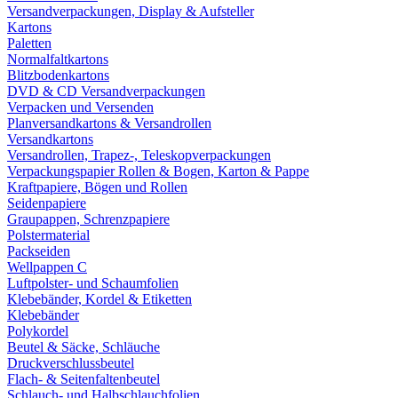
Versandverpackungen, Display & Aufsteller
Kartons
Paletten
Normalfaltkartons
Blitzbodenkartons
DVD & CD Versandverpackungen
Verpacken und Versenden
Planversandkartons & Versandrollen
Versandkartons
Versandrollen, Trapez-, Teleskopverpackungen
Verpackungspapier Rollen & Bogen, Karton & Pappe
Kraftpapiere, Bögen und Rollen
Seidenpapiere
Graupappen, Schrenzpapiere
Polstermaterial
Packseiden
Wellpappen C
Luftpolster- und Schaumfolien
Klebebänder, Kordel & Etiketten
Klebebänder
Polykordel
Beutel & Säcke, Schläuche
Druckverschlussbeutel
Flach- & Seitenfaltenbeutel
Schlauch- und Halbschlauchfolien