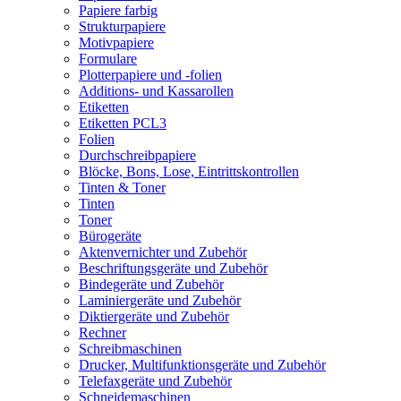
Papiere farbig
Strukturpapiere
Motivpapiere
Formulare
Plotterpapiere und -folien
Additions- und Kassarollen
Etiketten
Etiketten PCL3
Folien
Durchschreibpapiere
Blöcke, Bons, Lose, Eintrittskontrollen
Tinten & Toner
Tinten
Toner
Bürogeräte
Aktenvernichter und Zubehör
Beschriftungsgeräte und Zubehör
Bindegeräte und Zubehör
Laminiergeräte und Zubehör
Diktiergeräte und Zubehör
Rechner
Schreibmaschinen
Drucker, Multifunktionsgeräte und Zubehör
Telefaxgeräte und Zubehör
Schneidemaschinen