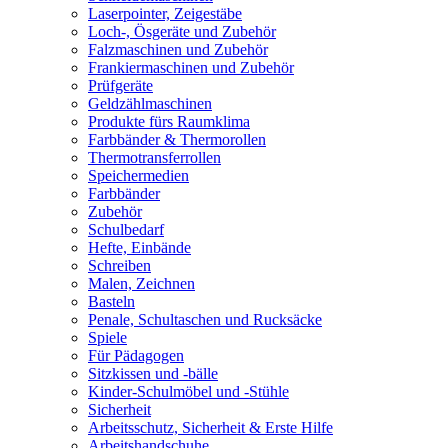
Laserpointer, Zeigestäbe
Loch-, Ösgeräte und Zubehör
Falzmaschinen und Zubehör
Frankiermaschinen und Zubehör
Prüfgeräte
Geldzählmaschinen
Produkte fürs Raumklima
Farbbänder & Thermorollen
Thermotransferrollen
Speichermedien
Farbbänder
Zubehör
Schulbedarf
Hefte, Einbände
Schreiben
Malen, Zeichnen
Basteln
Penale, Schultaschen und Rucksäcke
Spiele
Für Pädagogen
Sitzkissen und -bälle
Kinder-Schulmöbel und -Stühle
Sicherheit
Arbeitsschutz, Sicherheit & Erste Hilfe
Arbeitshandschuhe