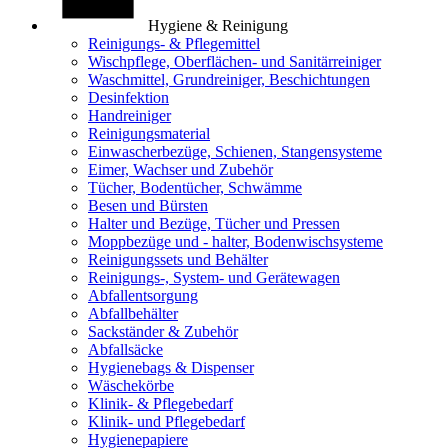
Hygiene & Reinigung
Reinigungs- & Pflegemittel
Wischpflege, Oberflächen- und Sanitärreiniger
Waschmittel, Grundreiniger, Beschichtungen
Desinfektion
Handreiniger
Reinigungsmaterial
Einwascherbezüge, Schienen, Stangensysteme
Eimer, Wachser und Zubehör
Tücher, Bodentücher, Schwämme
Besen und Bürsten
Halter und Bezüge, Tücher und Pressen
Moppbezüge und - halter, Bodenwischsysteme
Reinigungssets und Behälter
Reinigungs-, System- und Gerätewagen
Abfallentsorgung
Abfallbehälter
Sackständer & Zubehör
Abfallsäcke
Hygienebags & Dispenser
Wäschekörbe
Klinik- & Pflegebedarf
Klinik- und Pflegebedarf
Hygienepapiere