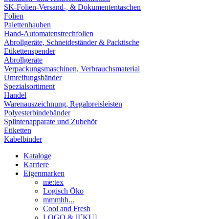
SK-Folien-Versand-, & Dokumententaschen
Folien
Palettenhauben
Hand-Automatenstrechfolien
Abrollgeräte, Schneideständer & Packtische
Etikettenspender
Abrollgeräte
Verpackungsmaschinen, Verbrauchsmaterial
Umreifungsbänder
Spezialsortiment
Handel
Warenauszeichnung, Regalpreisleisten
Polyesterbindebänder
Splintenapparate und Zubehör
Etiketten
Kabelbinder
Kataloge
Karriere
Eigenmarken
me:tex
Logisch Öko
mmmhh...
Cool and Fresh
LOGO & [I´KU]