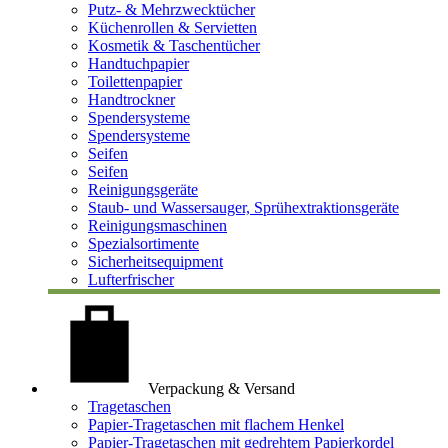
Putz- & Mehrzwecktücher
Küchenrollen & Servietten
Kosmetik & Taschentücher
Handtuchpapier
Toilettenpapier
Handtrockner
Spendersysteme
Spendersysteme
Seifen
Seifen
Reinigungsgeräte
Staub- und Wassersauger, Sprühextraktionsgeräte
Reinigungsmaschinen
Spezialsortimente
Sicherheitsequipment
Lufterfrischer
Verpackung & Versand
Tragetaschen
Papier-Tragetaschen mit flachem Henkel
Papier-Tragetaschen mit gedrehtem Papierkordel