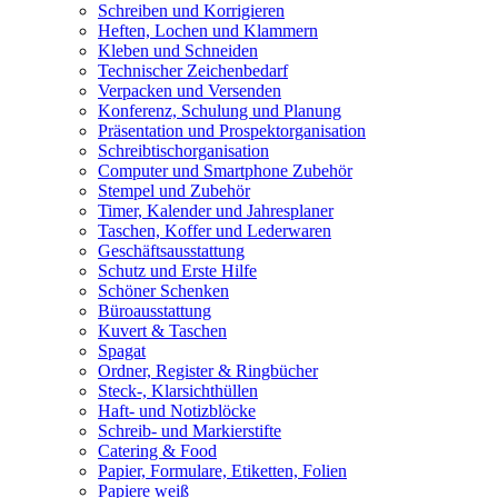
Schreiben und Korrigieren
Heften, Lochen und Klammern
Kleben und Schneiden
Technischer Zeichenbedarf
Verpacken und Versenden
Konferenz, Schulung und Planung
Präsentation und Prospektorganisation
Schreibtischorganisation
Computer und Smartphone Zubehör
Stempel und Zubehör
Timer, Kalender und Jahresplaner
Taschen, Koffer und Lederwaren
Geschäftsausstattung
Schutz und Erste Hilfe
Schöner Schenken
Büroausstattung
Kuvert & Taschen
Spagat
Ordner, Register & Ringbücher
Steck-, Klarsichthüllen
Haft- und Notizblöcke
Schreib- und Markierstifte
Catering & Food
Papier, Formulare, Etiketten, Folien
Papiere weiß