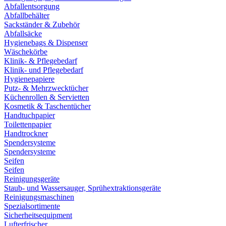
Abfallentsorgung
Abfallbehälter
Sackständer & Zubehör
Abfallsäcke
Hygienebags & Dispenser
Wäschekörbe
Klinik- & Pflegebedarf
Klinik- und Pflegebedarf
Hygienepapiere
Putz- & Mehrzwecktücher
Küchenrollen & Servietten
Kosmetik & Taschentücher
Handtuchpapier
Toilettenpapier
Handtrockner
Spendersysteme
Spendersysteme
Seifen
Seifen
Reinigungsgeräte
Staub- und Wassersauger, Sprühextraktionsgeräte
Reinigungsmaschinen
Spezialsortimente
Sicherheitsequipment
Lufterfrischer