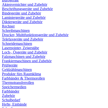
Bürogeräte
Aktenvernichter und Zubehör
Beschriftungsgeräte und Zubehör
Bindegeräte und Zubehör
Laminiergeräte und Zubehör
Diktiergeräte und Zubehör
Rechner
Schreibmaschinen
Drucker, Multifunktionsgeräte und Zubehör
Telefaxgeräte und Zubehör
Schneidemaschinen
Laserpointer, Zeigestäbe
Loch-, Ösgeräte und Zubehör
Falzmaschinen und Zubehör
Frankiermaschinen und Zubehör
Prüfgeräte
Geldzählmaschinen
Produkte fürs Raumklima
Farbbänder & Thermorollen
Thermotransferrollen
Speichermedien
Farbbänder
Zubehör
Schulbedarf
Hefte, Einbände