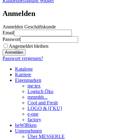
Kundenbefragung Widget
Anmelden
Anmelden Geschäftskunde
Email
Passwort
Angemeldet bleiben
Anmelden
Passwort vergessen?
Kataloge
Karriere
Eigenmarken
me:tex
Logisch Öko
mmmhh...
Cool and Fresh
LOGO & [I´KU]
e-one
factory
beWIRken
Unternehmen
Über MESSERLE