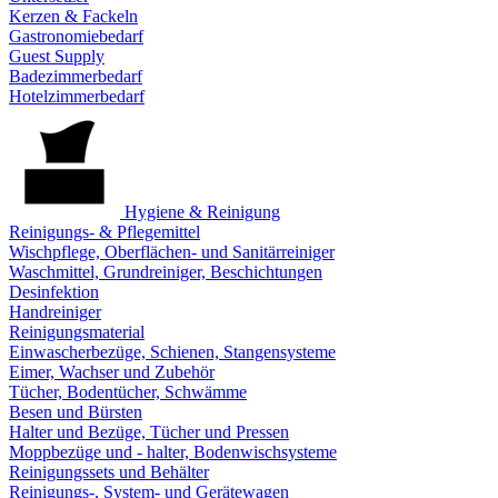
Kerzen & Fackeln
Gastronomiebedarf
Guest Supply
Badezimmerbedarf
Hotelzimmerbedarf
Hygiene & Reinigung
Reinigungs- & Pflegemittel
Wischpflege, Oberflächen- und Sanitärreiniger
Waschmittel, Grundreiniger, Beschichtungen
Desinfektion
Handreiniger
Reinigungsmaterial
Einwascherbezüge, Schienen, Stangensysteme
Eimer, Wachser und Zubehör
Tücher, Bodentücher, Schwämme
Besen und Bürsten
Halter und Bezüge, Tücher und Pressen
Moppbezüge und - halter, Bodenwischsysteme
Reinigungssets und Behälter
Reinigungs-, System- und Gerätewagen