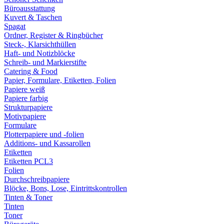
Büroausstattung
Kuvert & Taschen
Spagat
Ordner, Register & Ringbücher
Steck-, Klarsichthüllen
Haft- und Notizblöcke
Schreib- und Markierstifte
Catering & Food
Papier, Formulare, Etiketten, Folien
Papiere weiß
Papiere farbig
Strukturpapiere
Motivpapiere
Formulare
Plotterpapiere und -folien
Additions- und Kassarollen
Etiketten
Etiketten PCL3
Folien
Durchschreibpapiere
Blöcke, Bons, Lose, Eintrittskontrollen
Tinten & Toner
Tinten
Toner