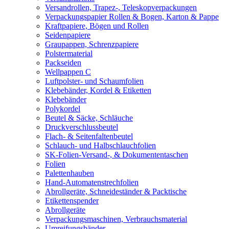
Versandrollen, Trapez-, Teleskopverpackungen
Verpackungspapier Rollen & Bogen, Karton & Pappe
Kraftpapiere, Bögen und Rollen
Seidenpapiere
Graupappen, Schrenzpapiere
Polstermaterial
Packseiden
Wellpappen C
Luftpolster- und Schaumfolien
Klebebänder, Kordel & Etiketten
Klebebänder
Polykordel
Beutel & Säcke, Schläuche
Druckverschlussbeutel
Flach- & Seitenfaltenbeutel
Schlauch- und Halbschlauchfolien
SK-Folien-Versand-, & Dokumententaschen
Folien
Palettenhauben
Hand-Automatenstrechfolien
Abrollgeräte, Schneideständer & Packtische
Etikettenspender
Abrollgeräte
Verpackungsmaschinen, Verbrauchsmaterial
Umreifungsbänder