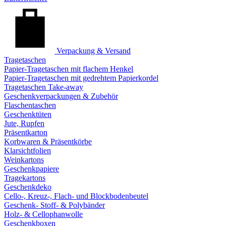
Verpackung & Versand
Tragetaschen
Papier-Tragetaschen mit flachem Henkel
Papier-Tragetaschen mit gedrehtem Papierkordel
Tragetaschen Take-away
Geschenkverpackungen & Zubehör
Flaschentaschen
Geschenktüten
Jute, Rupfen
Präsentkarton
Korbwaren & Präsentkörbe
Klarsichtfolien
Weinkartons
Geschenkpapiere
Tragekartons
Geschenkdeko
Cello-, Kreuz-, Flach- und Blockbodenbeutel
Geschenk- Stoff- & Polybänder
Holz- & Cellophanwolle
Geschenkboxen