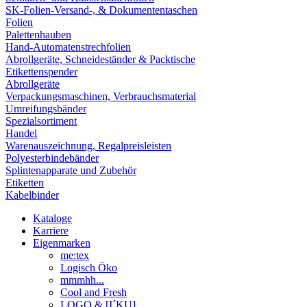
SK-Folien-Versand-, & Dokumententaschen
Folien
Palettenhauben
Hand-Automatenstrechfolien
Abrollgeräte, Schneideständer & Packtische
Etikettenspender
Abrollgeräte
Verpackungsmaschinen, Verbrauchsmaterial
Umreifungsbänder
Spezialsortiment
Handel
Warenauszeichnung, Regalpreisleisten
Polyesterbindebänder
Splintenapparate und Zubehör
Etiketten
Kabelbinder
Kataloge
Karriere
Eigenmarken
me:tex
Logisch Öko
mmmhh...
Cool and Fresh
LOGO & [I´KU]