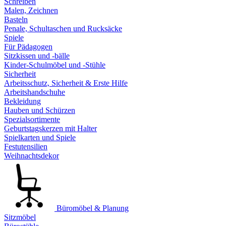
Schreiben
Malen, Zeichnen
Basteln
Penale, Schultaschen und Rucksäcke
Spiele
Für Pädagogen
Sitzkissen und -bälle
Kinder-Schulmöbel und -Stühle
Sicherheit
Arbeitsschutz, Sicherheit & Erste Hilfe
Arbeitshandschuhe
Bekleidung
Hauben und Schürzen
Spezialsortimente
Geburtstagskerzen mit Halter
Spielkarten und Spiele
Festutensilien
Weihnachtsdekor
Büromöbel & Planung
Sitzmöbel