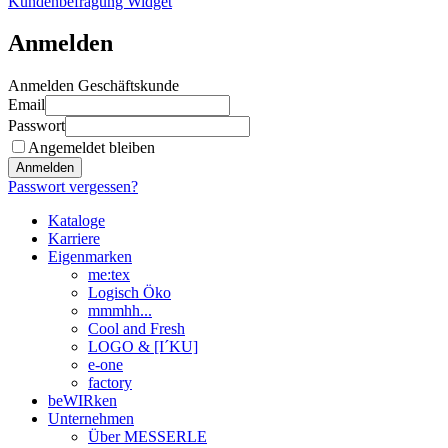
Kundenbefragung Widget
Anmelden
Anmelden Geschäftskunde
Email
Passwort
Angemeldet bleiben
Anmelden
Passwort vergessen?
Kataloge
Karriere
Eigenmarken
me:tex
Logisch Öko
mmmhh...
Cool and Fresh
LOGO & [I´KU]
e-one
factory
beWIRken
Unternehmen
Über MESSERLE