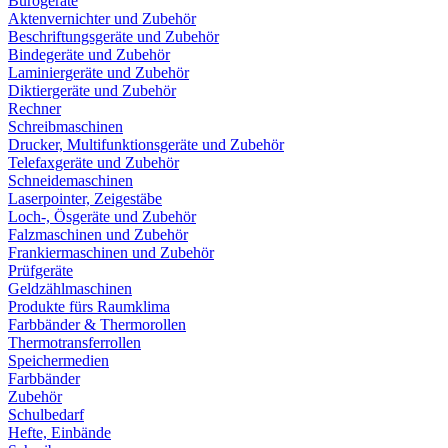
Bürogeräte
Aktenvernichter und Zubehör
Beschriftungsgeräte und Zubehör
Bindegeräte und Zubehör
Laminiergeräte und Zubehör
Diktiergeräte und Zubehör
Rechner
Schreibmaschinen
Drucker, Multifunktionsgeräte und Zubehör
Telefaxgeräte und Zubehör
Schneidemaschinen
Laserpointer, Zeigestäbe
Loch-, Ösgeräte und Zubehör
Falzmaschinen und Zubehör
Frankiermaschinen und Zubehör
Prüfgeräte
Geldzählmaschinen
Produkte fürs Raumklima
Farbbänder & Thermorollen
Thermotransferrollen
Speichermedien
Farbbänder
Zubehör
Schulbedarf
Hefte, Einbände