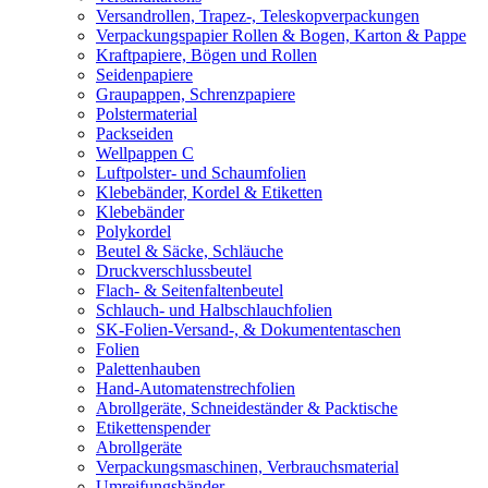
Versandrollen, Trapez-, Teleskopverpackungen
Verpackungspapier Rollen & Bogen, Karton & Pappe
Kraftpapiere, Bögen und Rollen
Seidenpapiere
Graupappen, Schrenzpapiere
Polstermaterial
Packseiden
Wellpappen C
Luftpolster- und Schaumfolien
Klebebänder, Kordel & Etiketten
Klebebänder
Polykordel
Beutel & Säcke, Schläuche
Druckverschlussbeutel
Flach- & Seitenfaltenbeutel
Schlauch- und Halbschlauchfolien
SK-Folien-Versand-, & Dokumententaschen
Folien
Palettenhauben
Hand-Automatenstrechfolien
Abrollgeräte, Schneideständer & Packtische
Etikettenspender
Abrollgeräte
Verpackungsmaschinen, Verbrauchsmaterial
Umreifungsbänder