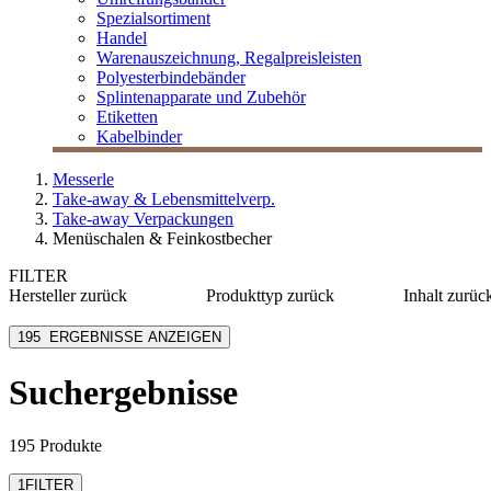
Spezialsortiment
Handel
Warenauszeichnung, Regalpreisleisten
Polyesterbindebänder
Splintenapparate und Zubehör
Etiketten
Kabelbinder
Messerle
Take-away & Lebensmittelverp.
Take-away Verpackungen
Menüschalen & Feinkostbecher
FILTER
Hersteller
zurück
Produkttyp
zurück
Inhalt
zurüc
bepulp go natural by
Becher
≤ 120 m
sabert
195
ERGEBNISSE ANZEIGEN
Besteck
125-375
Colpac
Box
400-980
Dart Container
Suchergebnisse
Deckel
≥ 1000 
Duni BioPak
Einleger
Duni eco echo
mehr anzeigen
mehr anzeigen
195 Produkte
1
FILTER