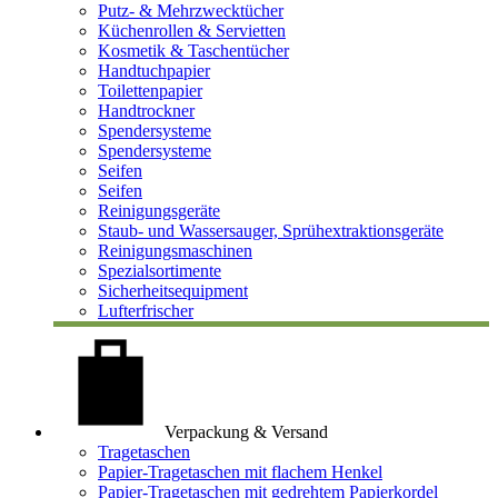
Putz- & Mehrzwecktücher
Küchenrollen & Servietten
Kosmetik & Taschentücher
Handtuchpapier
Toilettenpapier
Handtrockner
Spendersysteme
Spendersysteme
Seifen
Seifen
Reinigungsgeräte
Staub- und Wassersauger, Sprühextraktionsgeräte
Reinigungsmaschinen
Spezialsortimente
Sicherheitsequipment
Lufterfrischer
Verpackung & Versand
Tragetaschen
Papier-Tragetaschen mit flachem Henkel
Papier-Tragetaschen mit gedrehtem Papierkordel