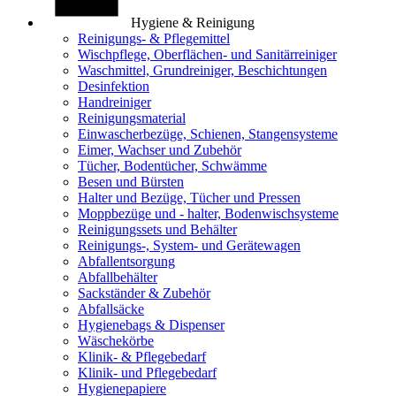
Hygiene & Reinigung
Reinigungs- & Pflegemittel
Wischpflege, Oberflächen- und Sanitärreiniger
Waschmittel, Grundreiniger, Beschichtungen
Desinfektion
Handreiniger
Reinigungsmaterial
Einwascherbezüge, Schienen, Stangensysteme
Eimer, Wachser und Zubehör
Tücher, Bodentücher, Schwämme
Besen und Bürsten
Halter und Bezüge, Tücher und Pressen
Moppbezüge und - halter, Bodenwischsysteme
Reinigungssets und Behälter
Reinigungs-, System- und Gerätewagen
Abfallentsorgung
Abfallbehälter
Sackständer & Zubehör
Abfallsäcke
Hygienebags & Dispenser
Wäschekörbe
Klinik- & Pflegebedarf
Klinik- und Pflegebedarf
Hygienepapiere