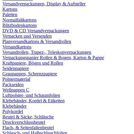
Versandverpackungen, Display & Aufsteller
Kartons
Paletten
Normalfaltkartons
Blitzbodenkartons
DVD & CD Versandverpackungen
Verpacken und Versenden
Planversandkartons & Versandrollen
Versandkartons
Versandrollen, Trapez-, Teleskopverpackungen
Verpackungspapier Rollen & Bogen, Karton & Pappe
Kraftpapiere, Bögen und Rollen
Seidenpapiere
Graupappen, Schrenzpapiere
Polstermaterial
Packseiden
Wellpappen C
Luftpolster- und Schaumfolien
Klebebänder, Kordel & Etiketten
Klebebänder
Polykordel
Beutel & Säcke, Schläuche
Druckverschlussbeutel
Flach- & Seitenfaltenbeutel
Schlauch- und Halbschlauchfolien