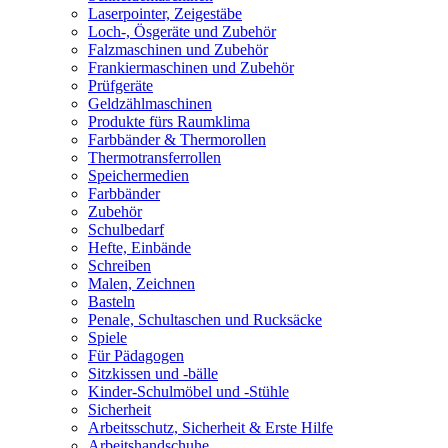
Laserpointer, Zeigestäbe
Loch-, Ösgeräte und Zubehör
Falzmaschinen und Zubehör
Frankiermaschinen und Zubehör
Prüfgeräte
Geldzählmaschinen
Produkte fürs Raumklima
Farbbänder & Thermorollen
Thermotransferrollen
Speichermedien
Farbbänder
Zubehör
Schulbedarf
Hefte, Einbände
Schreiben
Malen, Zeichnen
Basteln
Penale, Schultaschen und Rucksäcke
Spiele
Für Pädagogen
Sitzkissen und -bälle
Kinder-Schulmöbel und -Stühle
Sicherheit
Arbeitsschutz, Sicherheit & Erste Hilfe
Arbeitshandschuhe