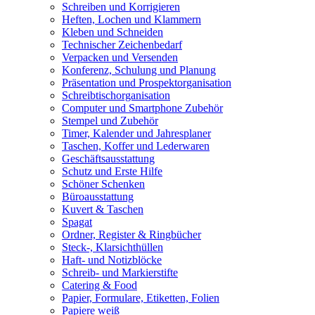
Schreiben und Korrigieren
Heften, Lochen und Klammern
Kleben und Schneiden
Technischer Zeichenbedarf
Verpacken und Versenden
Konferenz, Schulung und Planung
Präsentation und Prospektorganisation
Schreibtischorganisation
Computer und Smartphone Zubehör
Stempel und Zubehör
Timer, Kalender und Jahresplaner
Taschen, Koffer und Lederwaren
Geschäftsausstattung
Schutz und Erste Hilfe
Schöner Schenken
Büroausstattung
Kuvert & Taschen
Spagat
Ordner, Register & Ringbücher
Steck-, Klarsichthüllen
Haft- und Notizblöcke
Schreib- und Markierstifte
Catering & Food
Papier, Formulare, Etiketten, Folien
Papiere weiß