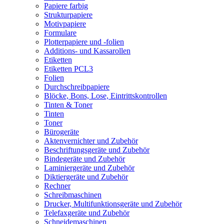
Papiere farbig
Strukturpapiere
Motivpapiere
Formulare
Plotterpapiere und -folien
Additions- und Kassarollen
Etiketten
Etiketten PCL3
Folien
Durchschreibpapiere
Blöcke, Bons, Lose, Eintrittskontrollen
Tinten & Toner
Tinten
Toner
Bürogeräte
Aktenvernichter und Zubehör
Beschriftungsgeräte und Zubehör
Bindegeräte und Zubehör
Laminiergeräte und Zubehör
Diktiergeräte und Zubehör
Rechner
Schreibmaschinen
Drucker, Multifunktionsgeräte und Zubehör
Telefaxgeräte und Zubehör
Schneidemaschinen