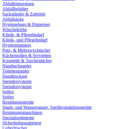
Abfallentsorgung
Abfallbehälter
Sackständer & Zubehör
Abfallsäcke
Hygienebags & Dispenser
Wäschekörbe
Klinik- & Pflegebedarf
Klinik- und Pflegebedarf
Hygienepapiere
Putz- & Mehrzwecktücher
Küchenrollen & Servietten
Kosmetik & Taschentücher
Handtuchpapier
Toilettenpapier
Handtrockner
Spendersysteme
Spendersysteme
Seifen
Seifen
Reinigungsgeräte
Staub- und Wassersauger, Sprühextraktionsgeräte
Reinigungsmaschinen
Spezialsortimente
Sicherheitsequipment
Lufterfrischer