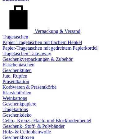
Verpackung & Versand
Tragetaschen
Papier-Tragetaschen mit flachem Henkel
Papier-Tragetaschen mit gedrehtem Papierkordel
Tragetaschen Take-away
Geschenkverpackungen & Zubehör
Flaschentaschen
Geschenktüten
Jute, Rupfen
Präsentkarton
Korbwaren & Präsentkörbe
Klarsichtfolien
Weinkartons
Geschenkpapiere
Tragekartons
Geschenkdeko
Cello-, Kreuz-, Flach- und Blockbodenbeutel
Geschenk- Stoff- & Polybänder
Holz- & Cellophanwolle
Geschenkboxen