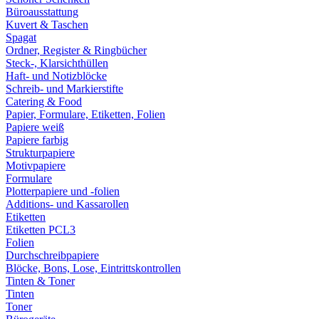
Büroausstattung
Kuvert & Taschen
Spagat
Ordner, Register & Ringbücher
Steck-, Klarsichthüllen
Haft- und Notizblöcke
Schreib- und Markierstifte
Catering & Food
Papier, Formulare, Etiketten, Folien
Papiere weiß
Papiere farbig
Strukturpapiere
Motivpapiere
Formulare
Plotterpapiere und -folien
Additions- und Kassarollen
Etiketten
Etiketten PCL3
Folien
Durchschreibpapiere
Blöcke, Bons, Lose, Eintrittskontrollen
Tinten & Toner
Tinten
Toner