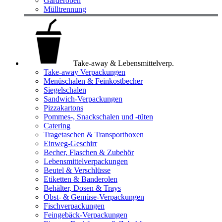
Garderoben
Mülltrennung
Take-away & Lebensmittelverp.
Take-away Verpackungen
Menüschalen & Feinkostbecher
Siegelschalen
Sandwich-Verpackungen
Pizzakartons
Pommes-, Snackschalen und -tüten
Catering
Tragetaschen & Transportboxen
Einweg-Geschirr
Becher, Flaschen & Zubehör
Lebensmittelverpackungen
Beutel & Verschlüsse
Etiketten & Banderolen
Behälter, Dosen & Trays
Obst- & Gemüse-Verpackungen
Fischverpackungen
Feingebäck-Verpackungen