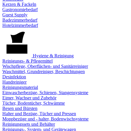
Kerzen & Fackeln
Gastronomiebedarf
Guest Supply
Badezimmerbedarf
Hotelzimmerbedarf
Hygiene & Reinigung
Reinigungs- & Pflegemittel
Wischpflege, Oberflächen- und Sanitärreiniger
Waschmittel, Grundreiniger, Beschichtungen
Desinfektion
Handreiniger
Reinigungsmaterial
Einwascherbezüge, Schienen, Stangensysteme
Eimer, Wachser und Zubehör
Tücher, Bodentücher, Schwämme
Besen und Bürsten
Halter und Bezüge, Tücher und Pressen
Moppbezüge und - halter, Bodenwischsysteme
Reinigungssets und Behälter
Reinigungs-, System- und Gerätewagen