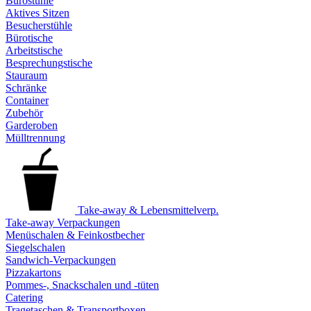
Bürostühle
Aktives Sitzen
Besucherstühle
Bürotische
Arbeitstische
Besprechungstische
Stauraum
Schränke
Container
Zubehör
Garderoben
Mülltrennung
Take-away & Lebensmittelverp.
Take-away Verpackungen
Menüschalen & Feinkostbecher
Siegelschalen
Sandwich-Verpackungen
Pizzakartons
Pommes-, Snackschalen und -tüten
Catering
Tragetaschen & Transportboxen