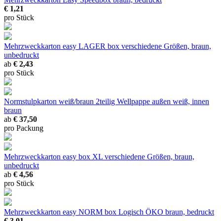
€ 1,21
pro Stück
Mehrzweckkarton easy LAGER box
verschiedene Größen, braun,
unbedruckt
ab
€ 2,43
pro Stück
Normstulpkarton weiß/braun 2teilig
Wellpappe außen weiß, innen
braun
ab
€ 37,50
pro Packung
Mehrzweckkarton easy box XL
verschiedene Größen, braun,
unbedruckt
ab
€ 4,56
pro Stück
Mehrzweckkarton easy NORM box Logisch ÖKO
braun, bedruckt
€ 3,01