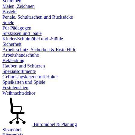
Schreiben
Malen, Zeichnen
Basteln
Penale, Schultaschen und Rucksäcke
Spiele
Für Pädagogen
Sitzkissen und -bälle
Kinder-Schulmöbel und -Stühle
Sicherheit
Arbeitsschutz, Sicherheit & Erste Hilfe
Arbeitshandschuhe
Bekleidung
Hauben und Schürzen
Spezialsortimente
Geburtstagskerzen mit Halter
Spielkarten und Spiele
Festutensilien
Weihnachtsdekor
Büromöbel & Planung
Sitzmöbel