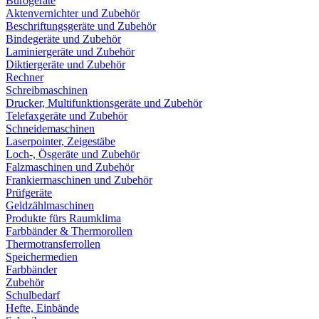
Bürogeräte
Aktenvernichter und Zubehör
Beschriftungsgeräte und Zubehör
Bindegeräte und Zubehör
Laminiergeräte und Zubehör
Diktiergeräte und Zubehör
Rechner
Schreibmaschinen
Drucker, Multifunktionsgeräte und Zubehör
Telefaxgeräte und Zubehör
Schneidemaschinen
Laserpointer, Zeigestäbe
Loch-, Ösgeräte und Zubehör
Falzmaschinen und Zubehör
Frankiermaschinen und Zubehör
Prüfgeräte
Geldzählmaschinen
Produkte fürs Raumklima
Farbbänder & Thermorollen
Thermotransferrollen
Speichermedien
Farbbänder
Zubehör
Schulbedarf
Hefte, Einbände