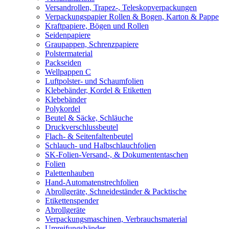
Versandrollen, Trapez-, Teleskopverpackungen
Verpackungspapier Rollen & Bogen, Karton & Pappe
Kraftpapiere, Bögen und Rollen
Seidenpapiere
Graupappen, Schrenzpapiere
Polstermaterial
Packseiden
Wellpappen C
Luftpolster- und Schaumfolien
Klebebänder, Kordel & Etiketten
Klebebänder
Polykordel
Beutel & Säcke, Schläuche
Druckverschlussbeutel
Flach- & Seitenfaltenbeutel
Schlauch- und Halbschlauchfolien
SK-Folien-Versand-, & Dokumententaschen
Folien
Palettenhauben
Hand-Automatenstrechfolien
Abrollgeräte, Schneideständer & Packtische
Etikettenspender
Abrollgeräte
Verpackungsmaschinen, Verbrauchsmaterial
Umreifungsbänder