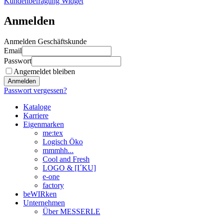
Kundenbefragung Widget
Anmelden
Anmelden Geschäftskunde
Email
Passwort
Angemeldet bleiben
Anmelden
Passwort vergessen?
Kataloge
Karriere
Eigenmarken
me:tex
Logisch Öko
mmmhh...
Cool and Fresh
LOGO & [I´KU]
e-one
factory
beWIRken
Unternehmen
Über MESSERLE