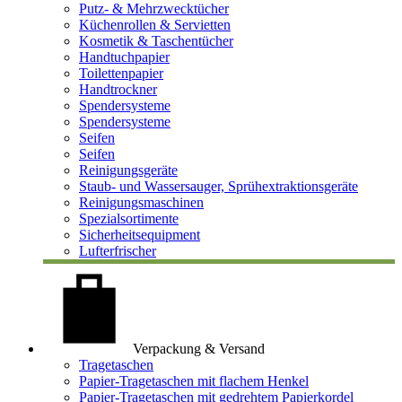
Putz- & Mehrzwecktücher
Küchenrollen & Servietten
Kosmetik & Taschentücher
Handtuchpapier
Toilettenpapier
Handtrockner
Spendersysteme
Spendersysteme
Seifen
Seifen
Reinigungsgeräte
Staub- und Wassersauger, Sprühextraktionsgeräte
Reinigungsmaschinen
Spezialsortimente
Sicherheitsequipment
Lufterfrischer
Verpackung & Versand
Tragetaschen
Papier-Tragetaschen mit flachem Henkel
Papier-Tragetaschen mit gedrehtem Papierkordel