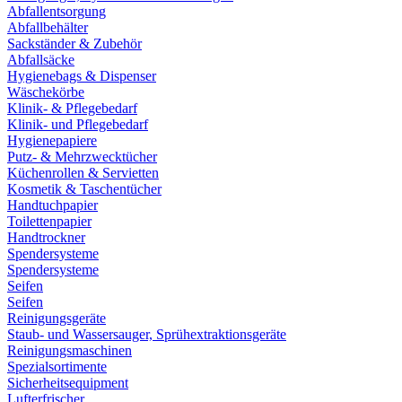
Abfallentsorgung
Abfallbehälter
Sackständer & Zubehör
Abfallsäcke
Hygienebags & Dispenser
Wäschekörbe
Klinik- & Pflegebedarf
Klinik- und Pflegebedarf
Hygienepapiere
Putz- & Mehrzwecktücher
Küchenrollen & Servietten
Kosmetik & Taschentücher
Handtuchpapier
Toilettenpapier
Handtrockner
Spendersysteme
Spendersysteme
Seifen
Seifen
Reinigungsgeräte
Staub- und Wassersauger, Sprühextraktionsgeräte
Reinigungsmaschinen
Spezialsortimente
Sicherheitsequipment
Lufterfrischer