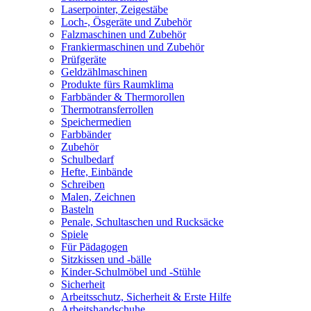
Laserpointer, Zeigestäbe
Loch-, Ösgeräte und Zubehör
Falzmaschinen und Zubehör
Frankiermaschinen und Zubehör
Prüfgeräte
Geldzählmaschinen
Produkte fürs Raumklima
Farbbänder & Thermorollen
Thermotransferrollen
Speichermedien
Farbbänder
Zubehör
Schulbedarf
Hefte, Einbände
Schreiben
Malen, Zeichnen
Basteln
Penale, Schultaschen und Rucksäcke
Spiele
Für Pädagogen
Sitzkissen und -bälle
Kinder-Schulmöbel und -Stühle
Sicherheit
Arbeitsschutz, Sicherheit & Erste Hilfe
Arbeitshandschuhe