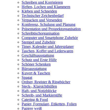
Schreiben und Korrigieren
Heften, Lochen und Klammern
Kleben und Schneiden
Technischer Zeichenbedarf
Verpacken und Versenden
Konferenz, Schulung und Planung
Präsentation und Prospektorganisation
Schreibtischorganisation
Computer und Smartphone Zubehör
Stempel und Zubehör
Timer, Kalender und Jahresplaner
Taschen, Koffer und Lederwaren
Geschäftsausstattung
Schutz und Erste Hilfe
Schöner Schenken
Büroausstattung
Kuvert & Taschen
Spagat
Ordner, Register & Ringbücher
Steck-, Klarsichthüllen
Haft- und Notizblöcke
Schreib- und Markierstifte
Catering & Food
Papier, Formulare, Etiketten, Folien
Papiere weiß