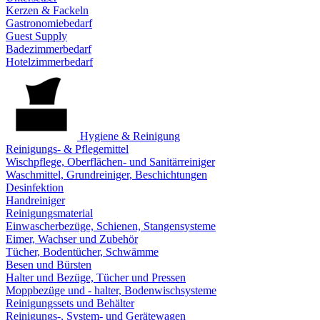
Kerzen & Fackeln
Gastronomiebedarf
Guest Supply
Badezimmerbedarf
Hotelzimmerbedarf
Hygiene & Reinigung
Reinigungs- & Pflegemittel
Wischpflege, Oberflächen- und Sanitärreiniger
Waschmittel, Grundreiniger, Beschichtungen
Desinfektion
Handreiniger
Reinigungsmaterial
Einwascherbezüge, Schienen, Stangensysteme
Eimer, Wachser und Zubehör
Tücher, Bodentücher, Schwämme
Besen und Bürsten
Halter und Bezüge, Tücher und Pressen
Moppbezüge und - halter, Bodenwischsysteme
Reinigungssets und Behälter
Reinigungs-, System- und Gerätewagen