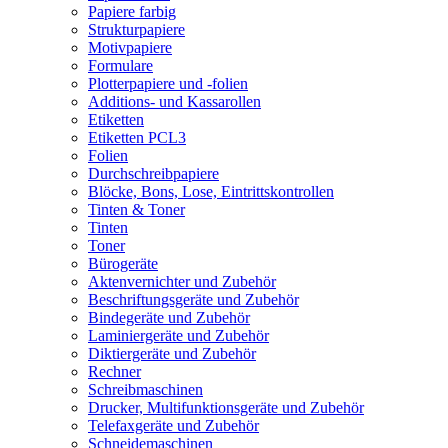
Papiere farbig
Strukturpapiere
Motivpapiere
Formulare
Plotterpapiere und -folien
Additions- und Kassarollen
Etiketten
Etiketten PCL3
Folien
Durchschreibpapiere
Blöcke, Bons, Lose, Eintrittskontrollen
Tinten & Toner
Tinten
Toner
Bürogeräte
Aktenvernichter und Zubehör
Beschriftungsgeräte und Zubehör
Bindegeräte und Zubehör
Laminiergeräte und Zubehör
Diktiergeräte und Zubehör
Rechner
Schreibmaschinen
Drucker, Multifunktionsgeräte und Zubehör
Telefaxgeräte und Zubehör
Schneidemaschinen