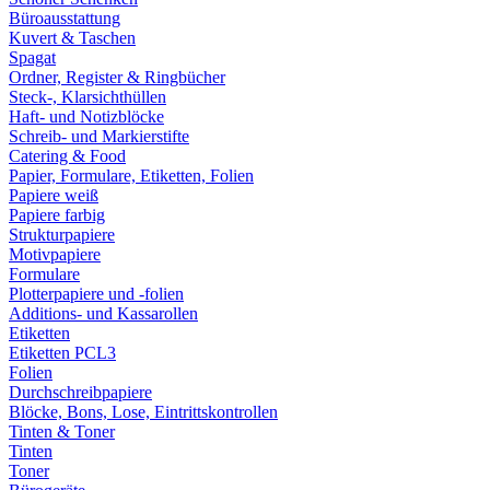
Büroausstattung
Kuvert & Taschen
Spagat
Ordner, Register & Ringbücher
Steck-, Klarsichthüllen
Haft- und Notizblöcke
Schreib- und Markierstifte
Catering & Food
Papier, Formulare, Etiketten, Folien
Papiere weiß
Papiere farbig
Strukturpapiere
Motivpapiere
Formulare
Plotterpapiere und -folien
Additions- und Kassarollen
Etiketten
Etiketten PCL3
Folien
Durchschreibpapiere
Blöcke, Bons, Lose, Eintrittskontrollen
Tinten & Toner
Tinten
Toner