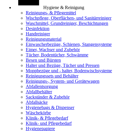
Hygiene & Reinigung
Reinigungs- & Pflegemittel
Wischpflege, Oberflächen- und Sanitärreiniger
Waschmittel, Grundreiniger, Beschichtungen
Desinfektion
Handreiniger
Reinigungsmaterial
Einwascherbezüge, Schienen, Stangensysteme
Eimer, Wachser und Zubehör
Tücher, Bodentücher, Schwämme
Besen und Bürsten
Halter und Bezüge, Tücher und Pressen
Moppbezüge und - halter, Bodenwischsysteme
Reinigungssets und Behälter
Reinigungs-, System- und Gerätewagen
Abfallentsorgung
Abfallbehälter
Sackständer & Zubehör
Abfallsäcke
Hygienebags & Dispenser
Wäschekörbe
Klinik- & Pflegebedarf
Klinik- und Pflegebedarf
Hygienepapiere