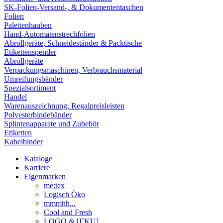
SK-Folien-Versand-, & Dokumententaschen
Folien
Palettenhauben
Hand-Automatenstrechfolien
Abrollgeräte, Schneideständer & Packtische
Etikettenspender
Abrollgeräte
Verpackungsmaschinen, Verbrauchsmaterial
Umreifungsbänder
Spezialsortiment
Handel
Warenauszeichnung, Regalpreisleisten
Polyesterbindebänder
Splintenapparate und Zubehör
Etiketten
Kabelbinder
Kataloge
Karriere
Eigenmarken
me:tex
Logisch Öko
mmmhh...
Cool and Fresh
LOGO & [I´KU]