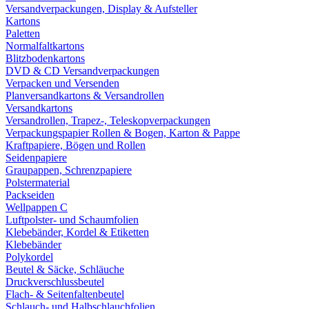
Versandverpackungen, Display & Aufsteller
Kartons
Paletten
Normalfaltkartons
Blitzbodenkartons
DVD & CD Versandverpackungen
Verpacken und Versenden
Planversandkartons & Versandrollen
Versandkartons
Versandrollen, Trapez-, Teleskopverpackungen
Verpackungspapier Rollen & Bogen, Karton & Pappe
Kraftpapiere, Bögen und Rollen
Seidenpapiere
Graupappen, Schrenzpapiere
Polstermaterial
Packseiden
Wellpappen C
Luftpolster- und Schaumfolien
Klebebänder, Kordel & Etiketten
Klebebänder
Polykordel
Beutel & Säcke, Schläuche
Druckverschlussbeutel
Flach- & Seitenfaltenbeutel
Schlauch- und Halbschlauchfolien