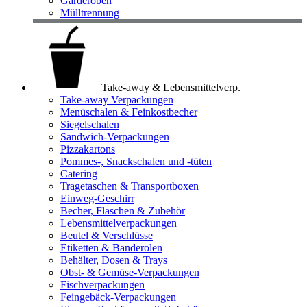
Garderoben
Mülltrennung
Take-away & Lebensmittelverp.
Take-away Verpackungen
Menüschalen & Feinkostbecher
Siegelschalen
Sandwich-Verpackungen
Pizzakartons
Pommes-, Snackschalen und -tüten
Catering
Tragetaschen & Transportboxen
Einweg-Geschirr
Becher, Flaschen & Zubehör
Lebensmittelverpackungen
Beutel & Verschlüsse
Etiketten & Banderolen
Behälter, Dosen & Trays
Obst- & Gemüse-Verpackungen
Fischverpackungen
Feingebäck-Verpackungen