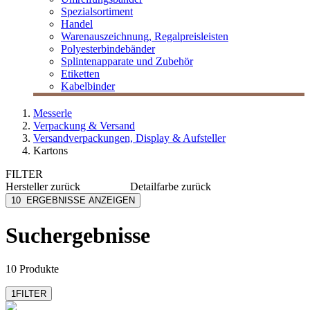
Spezialsortiment
Handel
Warenauszeichnung, Regalpreisleisten
Polyesterbindebänder
Splintenapparate und Zubehör
Etiketten
Kabelbinder
Messerle
Verpackung & Versand
Versandverpackungen, Display & Aufsteller
Kartons
FILTER
Hersteller
zurück
Detailfarbe
zurück
ColomPac
braun
10
ERGEBNISSE ANZEIGEN
EU-RO
weiß
MESSERLE
Suchergebnisse
10 Produkte
1
FILTER