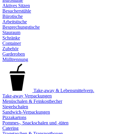
Bürostühle
Aktives Sitzen
Besucherstühle
Bürotische
Arbeitstische
Besprechungstische
Stauraum
Schränke
Container
Zubehör
Garderoben
Mülltrennung
Take-away & Lebensmittelverp.
Take-away Verpackungen
Menüschalen & Feinkostbecher
Siegelschalen
Sandwich-Verpackungen
Pizzakartons
Pommes-, Snackschalen und -tüten
Catering
Tragetaschen & Transportboxen