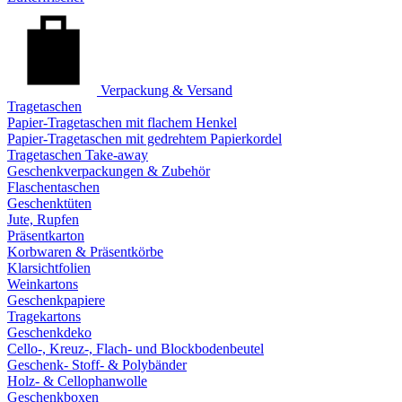
Verpackung & Versand
Tragetaschen
Papier-Tragetaschen mit flachem Henkel
Papier-Tragetaschen mit gedrehtem Papierkordel
Tragetaschen Take-away
Geschenkverpackungen & Zubehör
Flaschentaschen
Geschenktüten
Jute, Rupfen
Präsentkarton
Korbwaren & Präsentkörbe
Klarsichtfolien
Weinkartons
Geschenkpapiere
Tragekartons
Geschenkdeko
Cello-, Kreuz-, Flach- und Blockbodenbeutel
Geschenk- Stoff- & Polybänder
Holz- & Cellophanwolle
Geschenkboxen