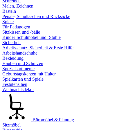
Schreiben
Malen, Zeichnen
Basteln
Penale, Schultaschen und Rucksäcke
Spiele
Für Pädagogen
Sitzkissen und -bälle
Kinder-Schulmöbel und -Stühle
Sicherheit
Arbeitsschutz, Sicherheit & Erste Hilfe
Arbeitshandschuhe
Bekleidung
Hauben und Schürzen
Spezialsortimente
Geburtstagskerzen mit Halter
Spielkarten und Spiele
Festutensilien
Weihnachtsdekor
Büromöbel & Planung
Sitzmöbel