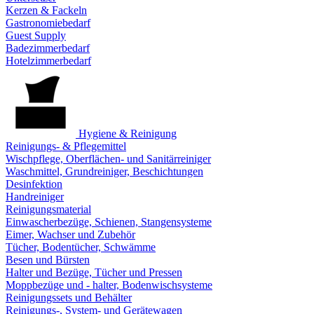
Kerzen & Fackeln
Gastronomiebedarf
Guest Supply
Badezimmerbedarf
Hotelzimmerbedarf
Hygiene & Reinigung
Reinigungs- & Pflegemittel
Wischpflege, Oberflächen- und Sanitärreiniger
Waschmittel, Grundreiniger, Beschichtungen
Desinfektion
Handreiniger
Reinigungsmaterial
Einwascherbezüge, Schienen, Stangensysteme
Eimer, Wachser und Zubehör
Tücher, Bodentücher, Schwämme
Besen und Bürsten
Halter und Bezüge, Tücher und Pressen
Moppbezüge und - halter, Bodenwischsysteme
Reinigungssets und Behälter
Reinigungs-, System- und Gerätewagen