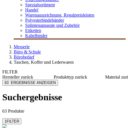
Spezialsortiment
Handel
Warenauszeichnung, Regalpreisleisten
Polyesterbindebänder
Splintenapparate und Zubehör
Etiketten
Kabelbinder
Messerle
Büro & Schule
Bürobedarf
Taschen, Koffer und Lederwaren
FILTER
Hersteller
zurück
Produkttyp
zurück
Material
zur
Alassio
Notizblöcke
Polyeste
63
ERGEBNISSE ANZEIGEN
Alumaxx
Schreibmappe
Kunstled
Dufco
Umhängetaschen
Leder
Suchergebnisse
Leitz
Nylon
Lightpak
Alumini
mehr anzeigen
mehr anzeig
63 Produkte
1
FILTER