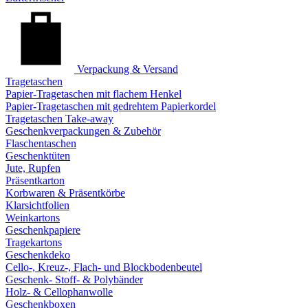
Verpackung & Versand
Tragetaschen
Papier-Tragetaschen mit flachem Henkel
Papier-Tragetaschen mit gedrehtem Papierkordel
Tragetaschen Take-away
Geschenkverpackungen & Zubehör
Flaschentaschen
Geschenktüten
Jute, Rupfen
Präsentkarton
Korbwaren & Präsentkörbe
Klarsichtfolien
Weinkartons
Geschenkpapiere
Tragekartons
Geschenkdeko
Cello-, Kreuz-, Flach- und Blockbodenbeutel
Geschenk- Stoff- & Polybänder
Holz- & Cellophanwolle
Geschenkboxen