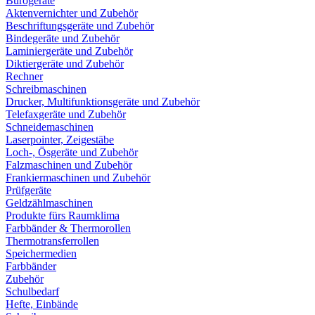
Bürogeräte
Aktenvernichter und Zubehör
Beschriftungsgeräte und Zubehör
Bindegeräte und Zubehör
Laminiergeräte und Zubehör
Diktiergeräte und Zubehör
Rechner
Schreibmaschinen
Drucker, Multifunktionsgeräte und Zubehör
Telefaxgeräte und Zubehör
Schneidemaschinen
Laserpointer, Zeigestäbe
Loch-, Ösgeräte und Zubehör
Falzmaschinen und Zubehör
Frankiermaschinen und Zubehör
Prüfgeräte
Geldzählmaschinen
Produkte fürs Raumklima
Farbbänder & Thermorollen
Thermotransferrollen
Speichermedien
Farbbänder
Zubehör
Schulbedarf
Hefte, Einbände