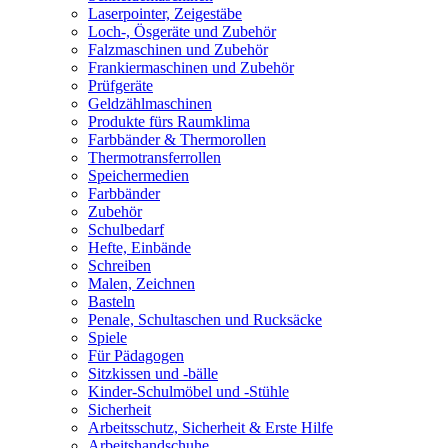
Laserpointer, Zeigestäbe
Loch-, Ösgeräte und Zubehör
Falzmaschinen und Zubehör
Frankiermaschinen und Zubehör
Prüfgeräte
Geldzählmaschinen
Produkte fürs Raumklima
Farbbänder & Thermorollen
Thermotransferrollen
Speichermedien
Farbbänder
Zubehör
Schulbedarf
Hefte, Einbände
Schreiben
Malen, Zeichnen
Basteln
Penale, Schultaschen und Rucksäcke
Spiele
Für Pädagogen
Sitzkissen und -bälle
Kinder-Schulmöbel und -Stühle
Sicherheit
Arbeitsschutz, Sicherheit & Erste Hilfe
Arbeitshandschuhe