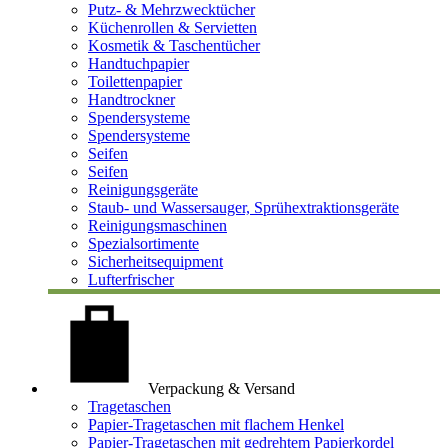
Putz- & Mehrzwecktücher
Küchenrollen & Servietten
Kosmetik & Taschentücher
Handtuchpapier
Toilettenpapier
Handtrockner
Spendersysteme
Spendersysteme
Seifen
Seifen
Reinigungsgeräte
Staub- und Wassersauger, Sprühextraktionsgeräte
Reinigungsmaschinen
Spezialsortimente
Sicherheitsequipment
Lufterfrischer
Verpackung & Versand
Tragetaschen
Papier-Tragetaschen mit flachem Henkel
Papier-Tragetaschen mit gedrehtem Papierkordel