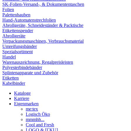
SK-Folien-Versand-, & Dokumententaschen
Folien
Palettenhauben
Hand-Automatenstrechfolien
Abrollgeräte, Schneideständer & Packtische
Etikettenspender
Abrollgeräte
Verpackungsmaschinen, Verbrauchsmaterial
Umreifungsbänder
Spezialsortiment
Handel
Warenauszeichnung, Regalpreisleisten
Polyesterbindebänder
Splintenapparate und Zubehör
Etiketten
Kabelbinder
Kataloge
Karriere
Eigenmarken
me:tex
Logisch Öko
mmmhh...
Cool and Fresh
LOGO & [I´KU]