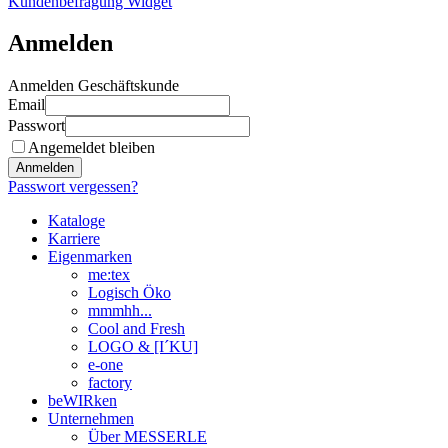
Kundenbefragung Widget
Anmelden
Anmelden Geschäftskunde
Email
Passwort
Angemeldet bleiben
Anmelden
Passwort vergessen?
Kataloge
Karriere
Eigenmarken
me:tex
Logisch Öko
mmmhh...
Cool and Fresh
LOGO & [I´KU]
e-one
factory
beWIRken
Unternehmen
Über MESSERLE