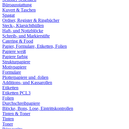
Büroausstattung
Kuvert & Taschen
Spagat
Ordner, Register & Ringbücher
Steck-, Klarsichthüllen
Haft- und Notizblöcke
Schreib- und Markierstifte
Catering & Food
Papier, Formulare, Etiketten, Folien
Papiere weiß
Papiere farbig
Strukturpapiere
Motivpapiere
Formulare
Plotterpapiere und -folien
Additions- und Kassarollen
Etiketten
Etiketten PCL3
Folien
Durchschreibpapiere
Blöcke, Bons, Lose, Eintrittskontrollen
Tinten & Toner
Tinten
Toner