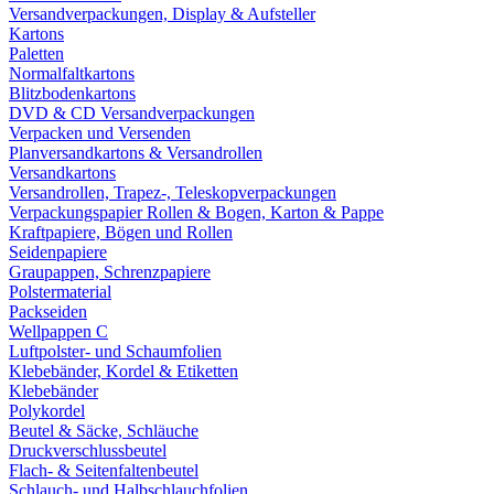
Versandverpackungen, Display & Aufsteller
Kartons
Paletten
Normalfaltkartons
Blitzbodenkartons
DVD & CD Versandverpackungen
Verpacken und Versenden
Planversandkartons & Versandrollen
Versandkartons
Versandrollen, Trapez-, Teleskopverpackungen
Verpackungspapier Rollen & Bogen, Karton & Pappe
Kraftpapiere, Bögen und Rollen
Seidenpapiere
Graupappen, Schrenzpapiere
Polstermaterial
Packseiden
Wellpappen C
Luftpolster- und Schaumfolien
Klebebänder, Kordel & Etiketten
Klebebänder
Polykordel
Beutel & Säcke, Schläuche
Druckverschlussbeutel
Flach- & Seitenfaltenbeutel
Schlauch- und Halbschlauchfolien