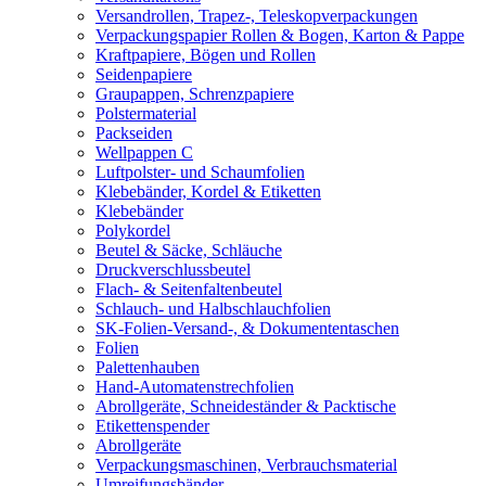
Versandrollen, Trapez-, Teleskopverpackungen
Verpackungspapier Rollen & Bogen, Karton & Pappe
Kraftpapiere, Bögen und Rollen
Seidenpapiere
Graupappen, Schrenzpapiere
Polstermaterial
Packseiden
Wellpappen C
Luftpolster- und Schaumfolien
Klebebänder, Kordel & Etiketten
Klebebänder
Polykordel
Beutel & Säcke, Schläuche
Druckverschlussbeutel
Flach- & Seitenfaltenbeutel
Schlauch- und Halbschlauchfolien
SK-Folien-Versand-, & Dokumententaschen
Folien
Palettenhauben
Hand-Automatenstrechfolien
Abrollgeräte, Schneideständer & Packtische
Etikettenspender
Abrollgeräte
Verpackungsmaschinen, Verbrauchsmaterial
Umreifungsbänder