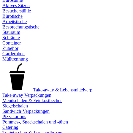
Bürostühle
Aktives Sitzen
Besucherstühle
Bürotische
Arbeitstische
Besprechungstische
Stauraum
Schränke
Container
Zubehör
Garderoben
Mülltrennung
Take-away & Lebensmittelverp.
Take-away Verpackungen
Menüschalen & Feinkostbecher
Siegelschalen
Sandwich-Verpackungen
Pizzakartons
Pommes-, Snackschalen und -tüten
Catering
Tragetaschen & Transportboxen