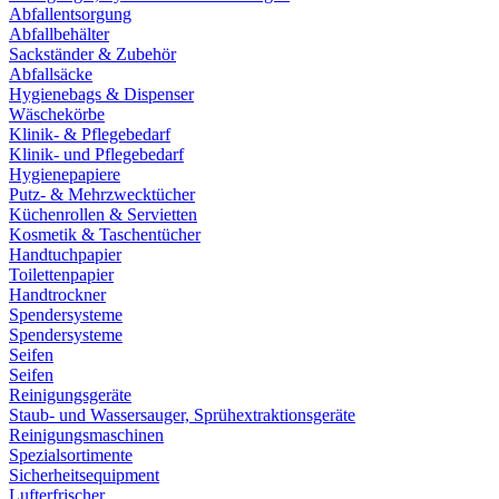
Abfallentsorgung
Abfallbehälter
Sackständer & Zubehör
Abfallsäcke
Hygienebags & Dispenser
Wäschekörbe
Klinik- & Pflegebedarf
Klinik- und Pflegebedarf
Hygienepapiere
Putz- & Mehrzwecktücher
Küchenrollen & Servietten
Kosmetik & Taschentücher
Handtuchpapier
Toilettenpapier
Handtrockner
Spendersysteme
Spendersysteme
Seifen
Seifen
Reinigungsgeräte
Staub- und Wassersauger, Sprühextraktionsgeräte
Reinigungsmaschinen
Spezialsortimente
Sicherheitsequipment
Lufterfrischer