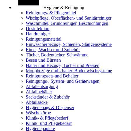
Hygiene & Reinigung
Reinigungs- & Pflegemittel
Wischpflege, Oberflächen- und Sanitärreiniger
Waschmittel, Grundreiniger, Beschichtungen
Desinfektion
Handreiniger
Reinigungsmaterial
Einwascherbezüge, Schienen, Stangensysteme
Eimer, Wachser und Zubehör
Tücher, Bodentücher, Schwämme
Besen und Bürsten
Halter und Bezüge, Tücher und Pressen
Moppbezüge und - halter, Bodenwischsysteme
Reinigungssets und Behälter
Reinigungs-, System- und Gerätewagen
Abfallentsorgung
Abfallbehälter
Sackständer & Zubehör
Abfallsäcke
Hygienebags & Dispenser
Wäschekörbe
Klinik- & Pflegebedarf
Klinik- und Pflegebedarf
Hygienepapiere