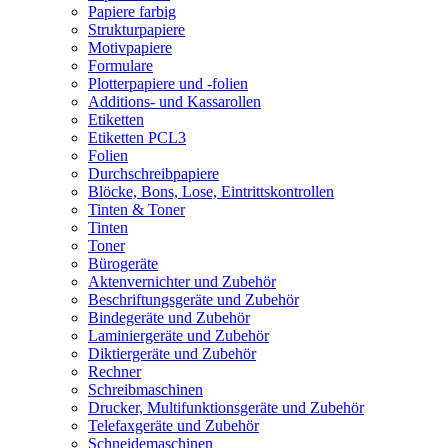
Papiere farbig
Strukturpapiere
Motivpapiere
Formulare
Plotterpapiere und -folien
Additions- und Kassarollen
Etiketten
Etiketten PCL3
Folien
Durchschreibpapiere
Blöcke, Bons, Lose, Eintrittskontrollen
Tinten & Toner
Tinten
Toner
Bürogeräte
Aktenvernichter und Zubehör
Beschriftungsgeräte und Zubehör
Bindegeräte und Zubehör
Laminiergeräte und Zubehör
Diktiergeräte und Zubehör
Rechner
Schreibmaschinen
Drucker, Multifunktionsgeräte und Zubehör
Telefaxgeräte und Zubehör
Schneidemaschinen