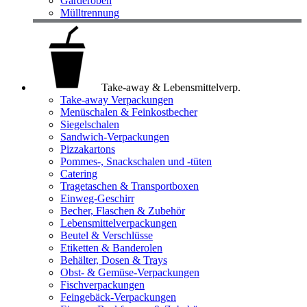
Garderoben
Mülltrennung
Take-away & Lebensmittelverp.
Take-away Verpackungen
Menüschalen & Feinkostbecher
Siegelschalen
Sandwich-Verpackungen
Pizzakartons
Pommes-, Snackschalen und -tüten
Catering
Tragetaschen & Transportboxen
Einweg-Geschirr
Becher, Flaschen & Zubehör
Lebensmittelverpackungen
Beutel & Verschlüsse
Etiketten & Banderolen
Behälter, Dosen & Trays
Obst- & Gemüse-Verpackungen
Fischverpackungen
Feingebäck-Verpackungen