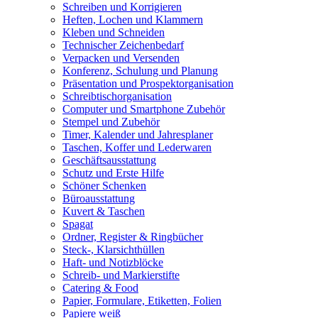
Schreiben und Korrigieren
Heften, Lochen und Klammern
Kleben und Schneiden
Technischer Zeichenbedarf
Verpacken und Versenden
Konferenz, Schulung und Planung
Präsentation und Prospektorganisation
Schreibtischorganisation
Computer und Smartphone Zubehör
Stempel und Zubehör
Timer, Kalender und Jahresplaner
Taschen, Koffer und Lederwaren
Geschäftsausstattung
Schutz und Erste Hilfe
Schöner Schenken
Büroausstattung
Kuvert & Taschen
Spagat
Ordner, Register & Ringbücher
Steck-, Klarsichthüllen
Haft- und Notizblöcke
Schreib- und Markierstifte
Catering & Food
Papier, Formulare, Etiketten, Folien
Papiere weiß