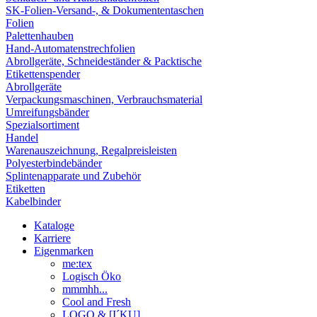
SK-Folien-Versand-, & Dokumententaschen
Folien
Palettenhauben
Hand-Automatenstrechfolien
Abrollgeräte, Schneideständer & Packtische
Etikettenspender
Abrollgeräte
Verpackungsmaschinen, Verbrauchsmaterial
Umreifungsbänder
Spezialsortiment
Handel
Warenauszeichnung, Regalpreisleisten
Polyesterbindebänder
Splintenapparate und Zubehör
Etiketten
Kabelbinder
Kataloge
Karriere
Eigenmarken
me:tex
Logisch Öko
mmmhh...
Cool and Fresh
LOGO & [I´KU]