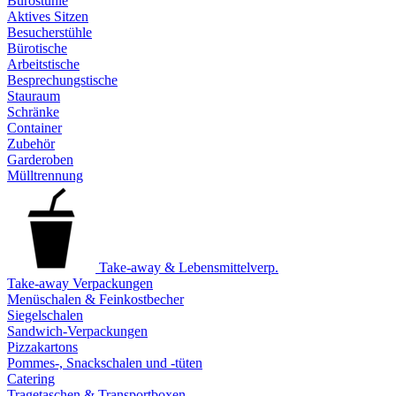
Bürostühle
Aktives Sitzen
Besucherstühle
Bürotische
Arbeitstische
Besprechungstische
Stauraum
Schränke
Container
Zubehör
Garderoben
Mülltrennung
Take-away & Lebensmittelverp.
Take-away Verpackungen
Menüschalen & Feinkostbecher
Siegelschalen
Sandwich-Verpackungen
Pizzakartons
Pommes-, Snackschalen und -tüten
Catering
Tragetaschen & Transportboxen