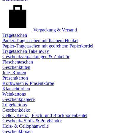
Verpackung & Versand
Tragetaschen
Papier-Tragetaschen mit flachem Henkel
Papier-Tragetaschen mit gedrehtem Papierkordel
Tragetaschen Take-away
Geschenkverpackungen & Zubehör
Flaschentaschen
Geschenktüten
Jute, Rupfen
Präsentkarton
Korbwaren & Präsentkörbe
Klarsichtfolien
Weinkartons
Geschenkpapiere
Tragekartons
Geschenkdeko
Cello-, Kreuz-, Flach- und Blockbodenbeutel
Geschenk- Stoff- & Polybänder
Holz- & Cellophanwolle
Geschenkboxen