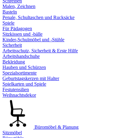
Schreiben
Malen, Zeichnen
Basteln
Penale, Schultaschen und Rucksäcke
Spiele
Für Pädagogen
Sitzkissen und -bälle
Kinder-Schulmöbel und -Stühle
Sicherheit
Arbeitsschutz, Sicherheit & Erste Hilfe
Arbeitshandschuhe
Bekleidung
Hauben und Schürzen
Spezialsortimente
Geburtstagskerzen mit Halter
Spielkarten und Spiele
Festutensilien
Weihnachtsdekor
Büromöbel & Planung
Sitzmöbel