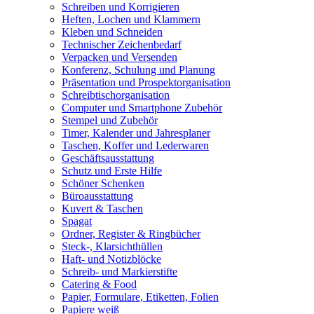
Schreiben und Korrigieren
Heften, Lochen und Klammern
Kleben und Schneiden
Technischer Zeichenbedarf
Verpacken und Versenden
Konferenz, Schulung und Planung
Präsentation und Prospektorganisation
Schreibtischorganisation
Computer und Smartphone Zubehör
Stempel und Zubehör
Timer, Kalender und Jahresplaner
Taschen, Koffer und Lederwaren
Geschäftsausstattung
Schutz und Erste Hilfe
Schöner Schenken
Büroausstattung
Kuvert & Taschen
Spagat
Ordner, Register & Ringbücher
Steck-, Klarsichthüllen
Haft- und Notizblöcke
Schreib- und Markierstifte
Catering & Food
Papier, Formulare, Etiketten, Folien
Papiere weiß