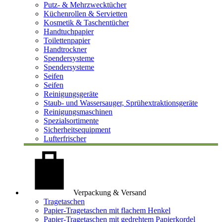
Putz- & Mehrzwecktücher
Küchenrollen & Servietten
Kosmetik & Taschentücher
Handtuchpapier
Toilettenpapier
Handtrockner
Spendersysteme
Spendersysteme
Seifen
Seifen
Reinigungsgeräte
Staub- und Wassersauger, Sprühextraktionsgeräte
Reinigungsmaschinen
Spezialsortimente
Sicherheitsequipment
Lufterfrischer
Verpackung & Versand
Tragetaschen
Papier-Tragetaschen mit flachem Henkel
Papier-Tragetaschen mit gedrehtem Papierkordel