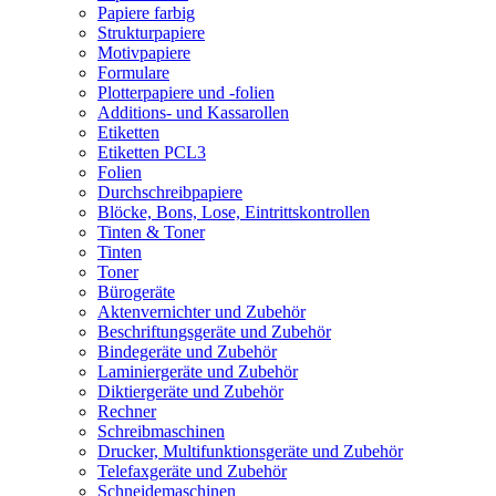
Papiere farbig
Strukturpapiere
Motivpapiere
Formulare
Plotterpapiere und -folien
Additions- und Kassarollen
Etiketten
Etiketten PCL3
Folien
Durchschreibpapiere
Blöcke, Bons, Lose, Eintrittskontrollen
Tinten & Toner
Tinten
Toner
Bürogeräte
Aktenvernichter und Zubehör
Beschriftungsgeräte und Zubehör
Bindegeräte und Zubehör
Laminiergeräte und Zubehör
Diktiergeräte und Zubehör
Rechner
Schreibmaschinen
Drucker, Multifunktionsgeräte und Zubehör
Telefaxgeräte und Zubehör
Schneidemaschinen