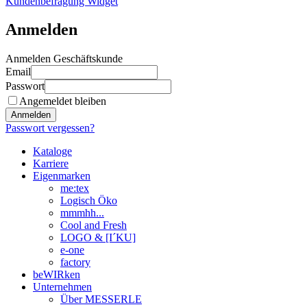
Kundenbefragung Widget
Anmelden
Anmelden Geschäftskunde
Email
Passwort
Angemeldet bleiben
Anmelden
Passwort vergessen?
Kataloge
Karriere
Eigenmarken
me:tex
Logisch Öko
mmmhh...
Cool and Fresh
LOGO & [I´KU]
e-one
factory
beWIRken
Unternehmen
Über MESSERLE