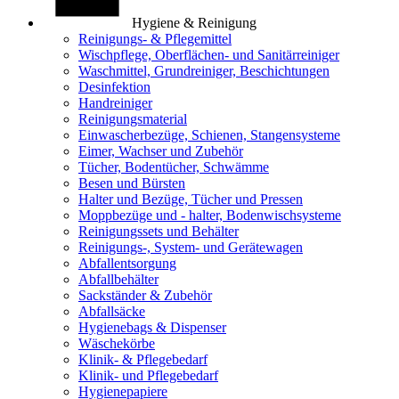
Hygiene & Reinigung
Reinigungs- & Pflegemittel
Wischpflege, Oberflächen- und Sanitärreiniger
Waschmittel, Grundreiniger, Beschichtungen
Desinfektion
Handreiniger
Reinigungsmaterial
Einwascherbezüge, Schienen, Stangensysteme
Eimer, Wachser und Zubehör
Tücher, Bodentücher, Schwämme
Besen und Bürsten
Halter und Bezüge, Tücher und Pressen
Moppbezüge und - halter, Bodenwischsysteme
Reinigungssets und Behälter
Reinigungs-, System- und Gerätewagen
Abfallentsorgung
Abfallbehälter
Sackständer & Zubehör
Abfallsäcke
Hygienebags & Dispenser
Wäschekörbe
Klinik- & Pflegebedarf
Klinik- und Pflegebedarf
Hygienepapiere