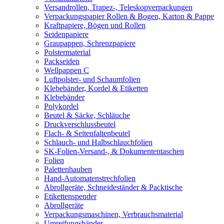
Versandrollen, Trapez-, Teleskopverpackungen
Verpackungspapier Rollen & Bogen, Karton & Pappe
Kraftpapiere, Bögen und Rollen
Seidenpapiere
Graupappen, Schrenzpapiere
Polstermaterial
Packseiden
Wellpappen C
Luftpolster- und Schaumfolien
Klebebänder, Kordel & Etiketten
Klebebänder
Polykordel
Beutel & Säcke, Schläuche
Druckverschlussbeutel
Flach- & Seitenfaltenbeutel
Schlauch- und Halbschlauchfolien
SK-Folien-Versand-, & Dokumententaschen
Folien
Palettenhauben
Hand-Automatenstrechfolien
Abrollgeräte, Schneideständer & Packtische
Etikettenspender
Abrollgeräte
Verpackungsmaschinen, Verbrauchsmaterial
Umreifungsbänder