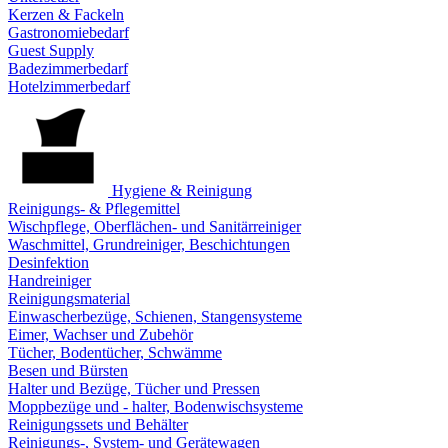
Kerzen & Fackeln
Gastronomiebedarf
Guest Supply
Badezimmerbedarf
Hotelzimmerbedarf
Hygiene & Reinigung
Reinigungs- & Pflegemittel
Wischpflege, Oberflächen- und Sanitärreiniger
Waschmittel, Grundreiniger, Beschichtungen
Desinfektion
Handreiniger
Reinigungsmaterial
Einwascherbezüge, Schienen, Stangensysteme
Eimer, Wachser und Zubehör
Tücher, Bodentücher, Schwämme
Besen und Bürsten
Halter und Bezüge, Tücher und Pressen
Moppbezüge und - halter, Bodenwischsysteme
Reinigungssets und Behälter
Reinigungs-, System- und Gerätewagen