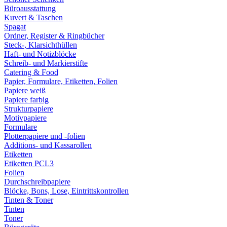
Büroausstattung
Kuvert & Taschen
Spagat
Ordner, Register & Ringbücher
Steck-, Klarsichthüllen
Haft- und Notizblöcke
Schreib- und Markierstifte
Catering & Food
Papier, Formulare, Etiketten, Folien
Papiere weiß
Papiere farbig
Strukturpapiere
Motivpapiere
Formulare
Plotterpapiere und -folien
Additions- und Kassarollen
Etiketten
Etiketten PCL3
Folien
Durchschreibpapiere
Blöcke, Bons, Lose, Eintrittskontrollen
Tinten & Toner
Tinten
Toner