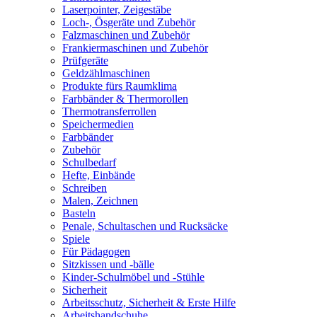
Laserpointer, Zeigestäbe
Loch-, Ösgeräte und Zubehör
Falzmaschinen und Zubehör
Frankiermaschinen und Zubehör
Prüfgeräte
Geldzählmaschinen
Produkte fürs Raumklima
Farbbänder & Thermorollen
Thermotransferrollen
Speichermedien
Farbbänder
Zubehör
Schulbedarf
Hefte, Einbände
Schreiben
Malen, Zeichnen
Basteln
Penale, Schultaschen und Rucksäcke
Spiele
Für Pädagogen
Sitzkissen und -bälle
Kinder-Schulmöbel und -Stühle
Sicherheit
Arbeitsschutz, Sicherheit & Erste Hilfe
Arbeitshandschuhe