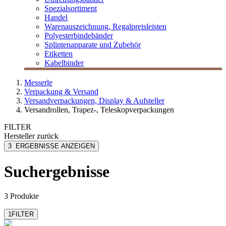
Spezialsortiment
Handel
Warenauszeichnung, Regalpreisleisten
Polyesterbindebänder
Splintenapparate und Zubehör
Etiketten
Kabelbinder
Messerle
Verpackung & Versand
Versandverpackungen, Display & Aufsteller
Versandrollen, Trapez-, Teleskopverpackungen
FILTER
Hersteller
zurück
ColomPac
3
ERGEBNISSE ANZEIGEN
Suchergebnisse
3 Produkte
1
FILTER