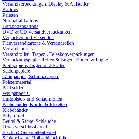
Versandverpackungen, Display & Aufsteller
Kartons
Paletten
Normalfaltkartons
Blitzbodenkartons
DVD & CD Versandverpackungen
Verpacken und Versenden
Planversandkartons & Versandrollen
Versandkartons
Versandrollen, Trapez-, Teleskopverpackungen
Verpackungspapier Rollen & Bogen, Karton & Pappe
Kraftpapiere, Bögen und Rollen
Seidenpapiere
Graupappen, Schrenzpapiere
Polstermaterial
Packseiden
Wellpappen C
Luftpolster- und Schaumfolien
Klebebänder, Kordel & Etiketten
Klebebänder
Polykordel
Beutel & Säcke, Schläuche
Druckverschlussbeutel
Flach- & Seitenfaltenbeutel
Schlauch- und Halbschlauchfolien