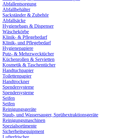
Abfallentsorgung
Abfallbehälter
Sackständer & Zubehör
Abfallsäcke
Hygienebags & Dispenser
Wäschekörbe
Klinik- & Pflegebedarf
Klinik- und Pflegebedarf
Hygienepapiere
Putz- & Mehrzwecktücher
Küchenrollen & Servietten
Kosmetik & Taschentücher
Handtuchpapier
Toilettenpapier
Handtrockner
Spendersysteme
Spendersysteme
Seifen
Seifen
Reinigungsgeräte
Staub- und Wassersauger, Sprühextraktionsgeräte
Reinigungsmaschinen
Spezialsortimente
Sicherheitsequipment
Lufterfrischer