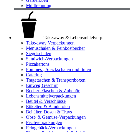
Garderoben
Mülltrennung
Take-away & Lebensmittelverp.
Take-away Verpackungen
Menüschalen & Feinkostbecher
Siegelschalen
Sandwich-Verpackungen
Pizzakartons
Pommes-, Snackschalen und -tüten
Catering
Tragetaschen & Transportboxen
Einweg-Geschirr
Becher, Flaschen & Zubehör
Lebensmittelverpackungen
Beutel & Verschlüsse
Etiketten & Banderolen
Behälter, Dosen & Trays
Obst- & Gemüse-Verpackungen
Fischverpackungen
Feingebäck-Verpackungen