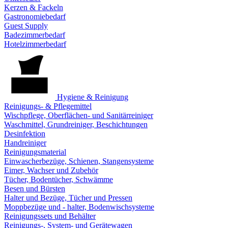
Kerzen & Fackeln
Gastronomiebedarf
Guest Supply
Badezimmerbedarf
Hotelzimmerbedarf
Hygiene & Reinigung
Reinigungs- & Pflegemittel
Wischpflege, Oberflächen- und Sanitärreiniger
Waschmittel, Grundreiniger, Beschichtungen
Desinfektion
Handreiniger
Reinigungsmaterial
Einwascherbezüge, Schienen, Stangensysteme
Eimer, Wachser und Zubehör
Tücher, Bodentücher, Schwämme
Besen und Bürsten
Halter und Bezüge, Tücher und Pressen
Moppbezüge und - halter, Bodenwischsysteme
Reinigungssets und Behälter
Reinigungs-, System- und Gerätewagen