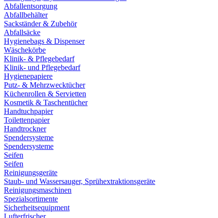
Abfallentsorgung
Abfallbehälter
Sackständer & Zubehör
Abfallsäcke
Hygienebags & Dispenser
Wäschekörbe
Klinik- & Pflegebedarf
Klinik- und Pflegebedarf
Hygienepapiere
Putz- & Mehrzwecktücher
Küchenrollen & Servietten
Kosmetik & Taschentücher
Handtuchpapier
Toilettenpapier
Handtrockner
Spendersysteme
Spendersysteme
Seifen
Seifen
Reinigungsgeräte
Staub- und Wassersauger, Sprühextraktionsgeräte
Reinigungsmaschinen
Spezialsortimente
Sicherheitsequipment
Lufterfrischer