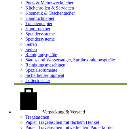
Putz- & Mehrzwecktücher
Küchenrollen & Servietten
Kosmetik & Taschentücher
Handtuchpapier
Toilettenpapier
Handtrockner
Spendersysteme
Spendersysteme
Seifen
Seifen
Reinigungsgeräte
Staub- und Wassersauger, Sprühextraktionsgeräte
Reinigungsmaschinen
Spezialsortimente
Sicherheitsequipment
Lufterfrischer
Verpackung & Versand
Tragetaschen
Papier-Tragetaschen mit flachem Henkel
Papier-Tragetaschen mit gedrehtem Papierkordel