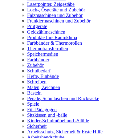
Laserpointer, Zeigestäbe
Loch-, Ösgeräte und Zubehör
Falzmaschinen und Zubehör
Frankiermaschinen und Zubehör
Prüfgeräte
Geldzählmaschinen
Produkte fürs Raumklima
Farbbänder & Thermorollen
Thermotransferrollen
Speichermedien
Farbbänder
Zubehör
Schulbedarf
Hefte, Einbände
Schreiben
Malen, Zeichnen
Basteln
Penale, Schultaschen und Rucksäcke
Spiele
Für Pädagogen
Sitzkissen und -bälle
Kinder-Schulmöbel und -Stühle
Sicherheit
Arbeitsschutz, Sicherheit & Erste Hilfe
Arbeitshandschuhe