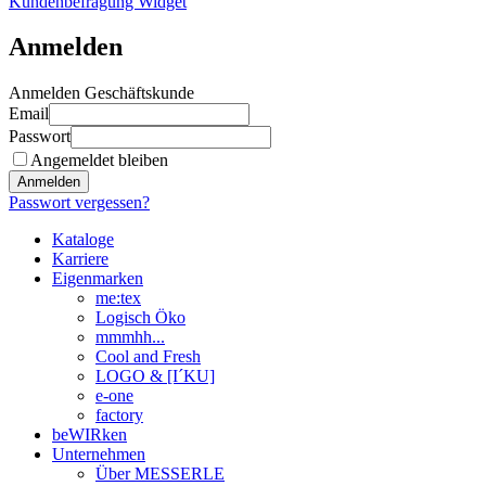
Kundenbefragung Widget
Anmelden
Anmelden Geschäftskunde
Email
Passwort
Angemeldet bleiben
Anmelden
Passwort vergessen?
Kataloge
Karriere
Eigenmarken
me:tex
Logisch Öko
mmmhh...
Cool and Fresh
LOGO & [I´KU]
e-one
factory
beWIRken
Unternehmen
Über MESSERLE