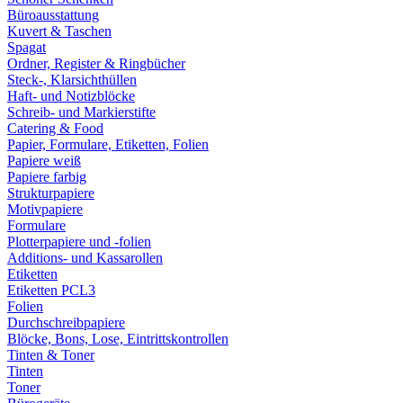
Büroausstattung
Kuvert & Taschen
Spagat
Ordner, Register & Ringbücher
Steck-, Klarsichthüllen
Haft- und Notizblöcke
Schreib- und Markierstifte
Catering & Food
Papier, Formulare, Etiketten, Folien
Papiere weiß
Papiere farbig
Strukturpapiere
Motivpapiere
Formulare
Plotterpapiere und -folien
Additions- und Kassarollen
Etiketten
Etiketten PCL3
Folien
Durchschreibpapiere
Blöcke, Bons, Lose, Eintrittskontrollen
Tinten & Toner
Tinten
Toner