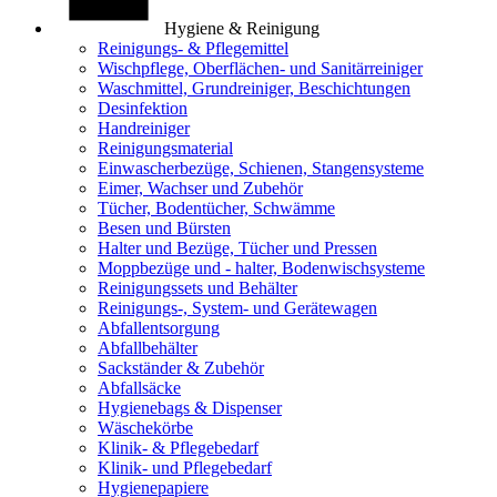
Hygiene & Reinigung
Reinigungs- & Pflegemittel
Wischpflege, Oberflächen- und Sanitärreiniger
Waschmittel, Grundreiniger, Beschichtungen
Desinfektion
Handreiniger
Reinigungsmaterial
Einwascherbezüge, Schienen, Stangensysteme
Eimer, Wachser und Zubehör
Tücher, Bodentücher, Schwämme
Besen und Bürsten
Halter und Bezüge, Tücher und Pressen
Moppbezüge und - halter, Bodenwischsysteme
Reinigungssets und Behälter
Reinigungs-, System- und Gerätewagen
Abfallentsorgung
Abfallbehälter
Sackständer & Zubehör
Abfallsäcke
Hygienebags & Dispenser
Wäschekörbe
Klinik- & Pflegebedarf
Klinik- und Pflegebedarf
Hygienepapiere