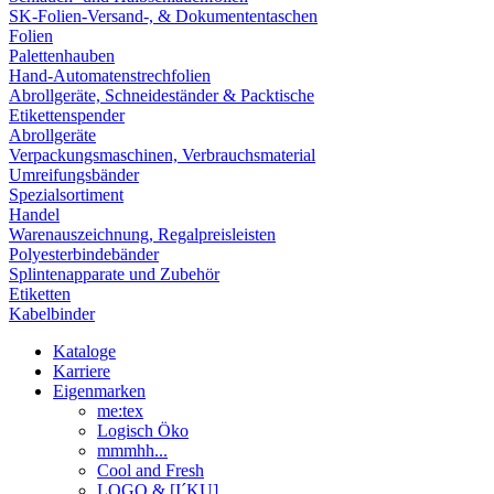
SK-Folien-Versand-, & Dokumententaschen
Folien
Palettenhauben
Hand-Automatenstrechfolien
Abrollgeräte, Schneideständer & Packtische
Etikettenspender
Abrollgeräte
Verpackungsmaschinen, Verbrauchsmaterial
Umreifungsbänder
Spezialsortiment
Handel
Warenauszeichnung, Regalpreisleisten
Polyesterbindebänder
Splintenapparate und Zubehör
Etiketten
Kabelbinder
Kataloge
Karriere
Eigenmarken
me:tex
Logisch Öko
mmmhh...
Cool and Fresh
LOGO & [I´KU]