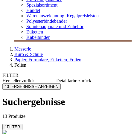
Spezialsortiment
Handel
Warenauszeichnung, Regalpreisleisten
Polyesterbindebänder
Splintenapparate und Zubehör
Etiketten
Kabelbinder
Messerle
Büro & Schule
Papier, Formulare, Etiketten, Folien
Folien
FILTER
Hersteller
zurück
Detailfarbe
zurück
Avery Zweckform
glasklar
13
ERGEBNISSE ANZEIGEN
Sigel
transparent
Suchergebnisse
13 Produkte
1
FILTER