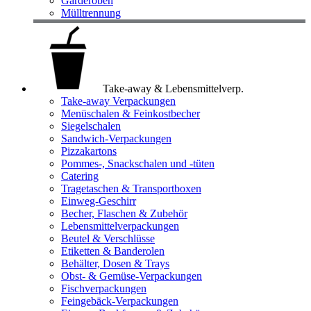
Garderoben
Mülltrennung
Take-away & Lebensmittelverp.
Take-away Verpackungen
Menüschalen & Feinkostbecher
Siegelschalen
Sandwich-Verpackungen
Pizzakartons
Pommes-, Snackschalen und -tüten
Catering
Tragetaschen & Transportboxen
Einweg-Geschirr
Becher, Flaschen & Zubehör
Lebensmittelverpackungen
Beutel & Verschlüsse
Etiketten & Banderolen
Behälter, Dosen & Trays
Obst- & Gemüse-Verpackungen
Fischverpackungen
Feingebäck-Verpackungen