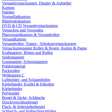
Versandverpackungen, Display & Aufsteller
Kartons
Paletten
Normalfaltkartons
Blitzbodenkartons
DVD & CD Versandverpackungen
Verpacken und Versenden
Planversandkartons & Versandrollen
Versandkartons
Versandrollen, Trapez-, Teleskopverpackungen
Verpackungspapier Rollen & Bogen, Karton & Pappe
Kraftpapiere, Bögen und Rollen
Seidenpapiere
Graupappen, Schrenzpapiere
Polstermaterial
Packseiden
Wellpappen C
Luftpolster- und Schaumfolien
Klebebänder, Kordel & Etiketten
Klebebänder
Polykordel
Beutel & Säcke, Schläuche
Druckverschlussbeutel
Flach- & Seitenfaltenbeutel
Schlauch- und Halbschlauchfolien