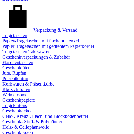
Verpackung & Versand
Tragetaschen
Papier-Tragetaschen mit flachem Henkel
Papier-Tragetaschen mit gedrehtem Papierkordel
Tragetaschen Take-away
Geschenkverpackungen & Zubehör
Flaschentaschen
Geschenktüten
Jute, Rupfen
Präsentkarton
Korbwaren & Präsentkörbe
Klarsichtfolien
Weinkartons
Geschenkpapiere
Tragekartons
Geschenkdeko
Cello-, Kreuz-, Flach- und Blockbodenbeutel
Geschenk- Stoff- & Polybänder
Holz- & Cellophanwolle
Geschenkboxen