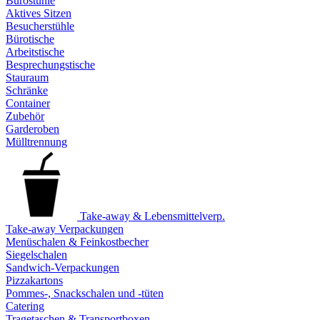
Bürostühle
Aktives Sitzen
Besucherstühle
Bürotische
Arbeitstische
Besprechungstische
Stauraum
Schränke
Container
Zubehör
Garderoben
Mülltrennung
Take-away & Lebensmittelverp.
Take-away Verpackungen
Menüschalen & Feinkostbecher
Siegelschalen
Sandwich-Verpackungen
Pizzakartons
Pommes-, Snackschalen und -tüten
Catering
Tragetaschen & Transportboxen