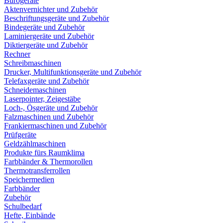
Bürogeräte
Aktenvernichter und Zubehör
Beschriftungsgeräte und Zubehör
Bindegeräte und Zubehör
Laminiergeräte und Zubehör
Diktiergeräte und Zubehör
Rechner
Schreibmaschinen
Drucker, Multifunktionsgeräte und Zubehör
Telefaxgeräte und Zubehör
Schneidemaschinen
Laserpointer, Zeigestäbe
Loch-, Ösgeräte und Zubehör
Falzmaschinen und Zubehör
Frankiermaschinen und Zubehör
Prüfgeräte
Geldzählmaschinen
Produkte fürs Raumklima
Farbbänder & Thermorollen
Thermotransferrollen
Speichermedien
Farbbänder
Zubehör
Schulbedarf
Hefte, Einbände