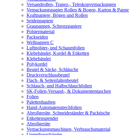
Versandrollen, Trapez-, Teleskopverpackungen
Verpackungspapier Rollen & Bogen, Karton & Pappe
Kraftpapiere, Bögen und Rollen
Seidenpapiere
Graupappen, Schrenzpapiere
Polstermaterial
Packseiden
Wellpappen C
Luftpolster- und Schaumfolien
Klebebänder, Kordel & Etiketten
Klebebänder
Polykordel
Beutel & Säcke, Schläuche
Druckverschlussbeutel
Flach- & Seitenfaltenbeutel
Schlauch- und Halbschlauchfolien
SK-Folien-Versand-, & Dokumententaschen
Folien
Palettenhauben
Hand-Automatenstrechfolien
Abrollgeräte, Schneideständer & Packtische
Etikettenspender
Abrollgeräte
Verpackungsmaschinen, Verbrauchsmaterial
Umreifungsbänder