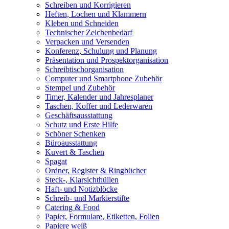
Schreiben und Korrigieren
Heften, Lochen und Klammern
Kleben und Schneiden
Technischer Zeichenbedarf
Verpacken und Versenden
Konferenz, Schulung und Planung
Präsentation und Prospektorganisation
Schreibtischorganisation
Computer und Smartphone Zubehör
Stempel und Zubehör
Timer, Kalender und Jahresplaner
Taschen, Koffer und Lederwaren
Geschäftsausstattung
Schutz und Erste Hilfe
Schöner Schenken
Büroausstattung
Kuvert & Taschen
Spagat
Ordner, Register & Ringbücher
Steck-, Klarsichthüllen
Haft- und Notizblöcke
Schreib- und Markierstifte
Catering & Food
Papier, Formulare, Etiketten, Folien
Papiere weiß