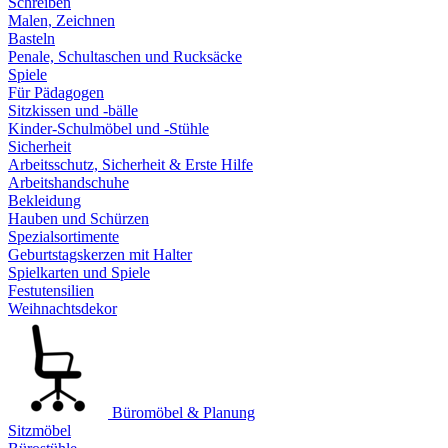
Schreiben
Malen, Zeichnen
Basteln
Penale, Schultaschen und Rucksäcke
Spiele
Für Pädagogen
Sitzkissen und -bälle
Kinder-Schulmöbel und -Stühle
Sicherheit
Arbeitsschutz, Sicherheit & Erste Hilfe
Arbeitshandschuhe
Bekleidung
Hauben und Schürzen
Spezialsortimente
Geburtstagskerzen mit Halter
Spielkarten und Spiele
Festutensilien
Weihnachtsdekor
Büromöbel & Planung
Sitzmöbel