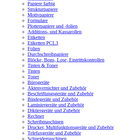
Papiere farbig
Strukturpapiere
Motivpapiere
Formulare
Plotterpapiere und -folien
Additions- und Kassarollen
Etiketten
Etiketten PCL3
Folien
Durchschreibpapiere
Blöcke, Bons, Lose, Eintrittskontrollen
Tinten & Toner
Tinten
Toner
Bürogeräte
Aktenvernichter und Zubehör
Beschriftungsgeräte und Zubehör
Bindegeräte und Zubehör
Laminiergeräte und Zubehör
Diktiergeräte und Zubehör
Rechner
Schreibmaschinen
Drucker, Multifunktionsgeräte und Zubehör
Telefaxgeräte und Zubehör
Schneidemaschinen