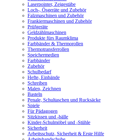
Laserpointer, Zeigestäbe
Loch-, Ösgeräte und Zubehör
Falzmaschinen und Zubehör
Frankiermaschinen und Zubehör
Prüfgeräte
Geldzählmaschinen
Produkte fürs Raumklima
Farbbänder & Thermorollen
Thermotransferrollen
Speichermedien
Farbbänder
Zubehör
Schulbedarf
Hefte, Einbände
Schreiben
Malen, Zeichnen
Basteln
Penale, Schultaschen und Rucksäcke
Spiele
Für Pädagogen
Sitzkissen und -bälle
Kinder-Schulmöbel und -Stühle
Sicherheit
Arbeitsschutz, Sicherheit & Erste Hilfe
Arbeitshandschuhe