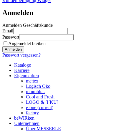
Kundenbefragung Widget
Anmelden
Anmelden Geschäftskunde
Email
Passwort
Angemeldet bleiben
Anmelden
Passwort vergessen?
Kataloge
Karriere
Eigenmarken
me:tex
Logisch Öko
mmmhh...
Cool and Fresh
LOGO & [I´KU]
e-one
(current)
factory
beWIRken
Unternehmen
Über MESSERLE