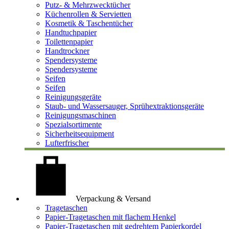
Putz- & Mehrzwecktücher
Küchenrollen & Servietten
Kosmetik & Taschentücher
Handtuchpapier
Toilettenpapier
Handtrockner
Spendersysteme
Spendersysteme
Seifen
Seifen
Reinigungsgeräte
Staub- und Wassersauger, Sprühextraktionsgeräte
Reinigungsmaschinen
Spezialsortimente
Sicherheitsequipment
Lufterfrischer
Verpackung & Versand
Tragetaschen
Papier-Tragetaschen mit flachem Henkel
Papier-Tragetaschen mit gedrehtem Papierkordel