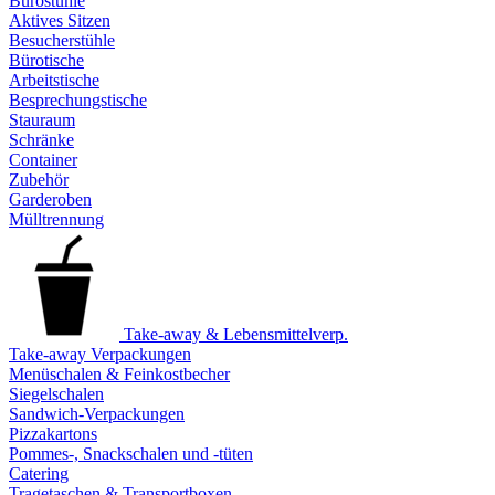
Bürostühle
Aktives Sitzen
Besucherstühle
Bürotische
Arbeitstische
Besprechungstische
Stauraum
Schränke
Container
Zubehör
Garderoben
Mülltrennung
Take-away & Lebensmittelverp.
Take-away Verpackungen
Menüschalen & Feinkostbecher
Siegelschalen
Sandwich-Verpackungen
Pizzakartons
Pommes-, Snackschalen und -tüten
Catering
Tragetaschen & Transportboxen