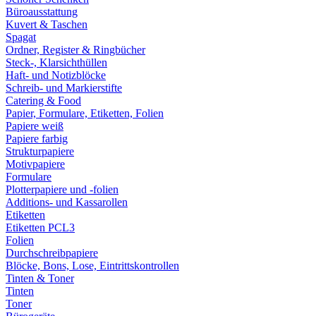
Büroausstattung
Kuvert & Taschen
Spagat
Ordner, Register & Ringbücher
Steck-, Klarsichthüllen
Haft- und Notizblöcke
Schreib- und Markierstifte
Catering & Food
Papier, Formulare, Etiketten, Folien
Papiere weiß
Papiere farbig
Strukturpapiere
Motivpapiere
Formulare
Plotterpapiere und -folien
Additions- und Kassarollen
Etiketten
Etiketten PCL3
Folien
Durchschreibpapiere
Blöcke, Bons, Lose, Eintrittskontrollen
Tinten & Toner
Tinten
Toner