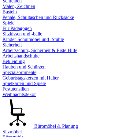
Schreiben
Malen, Zeichnen
Basteln
Penale, Schultaschen und Rucksäcke
Spiele
Für Pädagogen
Sitzkissen und -bälle
Kinder-Schulmöbel und -Stühle
Sicherheit
Arbeitsschutz, Sicherheit & Erste Hilfe
Arbeitshandschuhe
Bekleidung
Hauben und Schürzen
Spezialsortimente
Geburtstagskerzen mit Halter
Spielkarten und Spiele
Festutensilien
Weihnachtsdekor
Büromöbel & Planung
Sitzmöbel