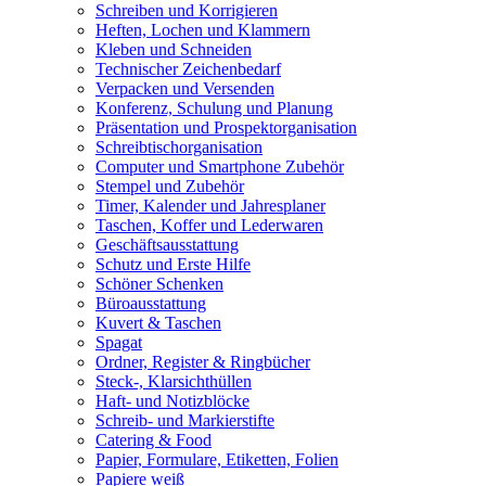
Schreiben und Korrigieren
Heften, Lochen und Klammern
Kleben und Schneiden
Technischer Zeichenbedarf
Verpacken und Versenden
Konferenz, Schulung und Planung
Präsentation und Prospektorganisation
Schreibtischorganisation
Computer und Smartphone Zubehör
Stempel und Zubehör
Timer, Kalender und Jahresplaner
Taschen, Koffer und Lederwaren
Geschäftsausstattung
Schutz und Erste Hilfe
Schöner Schenken
Büroausstattung
Kuvert & Taschen
Spagat
Ordner, Register & Ringbücher
Steck-, Klarsichthüllen
Haft- und Notizblöcke
Schreib- und Markierstifte
Catering & Food
Papier, Formulare, Etiketten, Folien
Papiere weiß