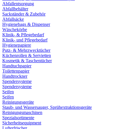
Abfallentsorgung
Abfallbehälter
Sackständer & Zubehör
Abfallsäcke
Hygienebags & Dispenser
Wäschekörbe
Klinik- & Pflegebedarf
Klinik- und Pflegebedarf
Hygienepapiere
Putz- & Mehrzwecktücher
Küchenrollen & Servietten
Kosmetik & Taschentücher
Handtuchpapier
Toilettenpapier
Handtrockner
Spendersysteme
Spendersysteme
Seifen
Seifen
Reinigungsgeräte
Staub- und Wassersauger, Sprühextraktionsgeräte
Reinigungsmaschinen
Spezialsortimente
Sicherheitsequipment
Lufterfrischer