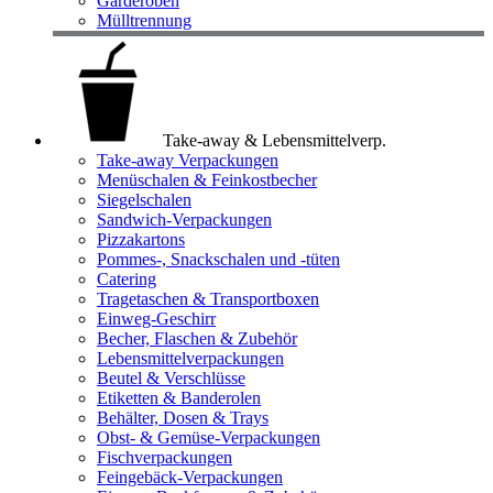
Garderoben
Mülltrennung
Take-away & Lebensmittelverp.
Take-away Verpackungen
Menüschalen & Feinkostbecher
Siegelschalen
Sandwich-Verpackungen
Pizzakartons
Pommes-, Snackschalen und -tüten
Catering
Tragetaschen & Transportboxen
Einweg-Geschirr
Becher, Flaschen & Zubehör
Lebensmittelverpackungen
Beutel & Verschlüsse
Etiketten & Banderolen
Behälter, Dosen & Trays
Obst- & Gemüse-Verpackungen
Fischverpackungen
Feingebäck-Verpackungen