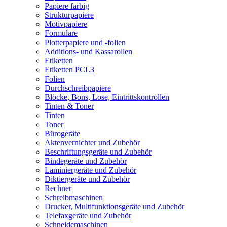
Papiere farbig
Strukturpapiere
Motivpapiere
Formulare
Plotterpapiere und -folien
Additions- und Kassarollen
Etiketten
Etiketten PCL3
Folien
Durchschreibpapiere
Blöcke, Bons, Lose, Eintrittskontrollen
Tinten & Toner
Tinten
Toner
Bürogeräte
Aktenvernichter und Zubehör
Beschriftungsgeräte und Zubehör
Bindegeräte und Zubehör
Laminiergeräte und Zubehör
Diktiergeräte und Zubehör
Rechner
Schreibmaschinen
Drucker, Multifunktionsgeräte und Zubehör
Telefaxgeräte und Zubehör
Schneidemaschinen