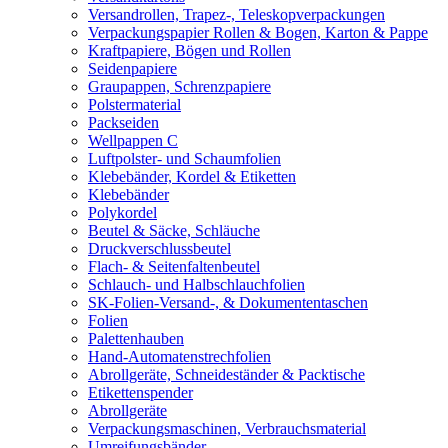
Versandrollen, Trapez-, Teleskopverpackungen
Verpackungspapier Rollen & Bogen, Karton & Pappe
Kraftpapiere, Bögen und Rollen
Seidenpapiere
Graupappen, Schrenzpapiere
Polstermaterial
Packseiden
Wellpappen C
Luftpolster- und Schaumfolien
Klebebänder, Kordel & Etiketten
Klebebänder
Polykordel
Beutel & Säcke, Schläuche
Druckverschlussbeutel
Flach- & Seitenfaltenbeutel
Schlauch- und Halbschlauchfolien
SK-Folien-Versand-, & Dokumententaschen
Folien
Palettenhauben
Hand-Automatenstrechfolien
Abrollgeräte, Schneideständer & Packtische
Etikettenspender
Abrollgeräte
Verpackungsmaschinen, Verbrauchsmaterial
Umreifungsbänder