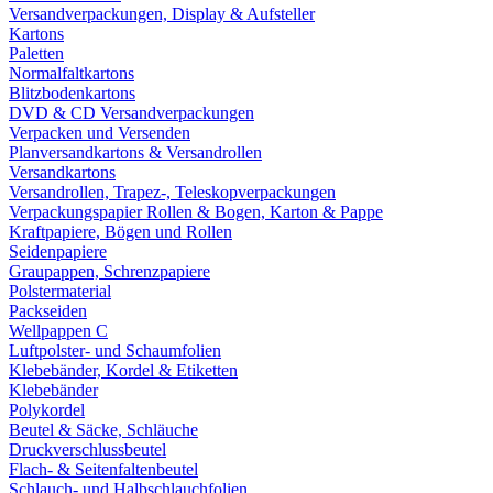
Versandverpackungen, Display & Aufsteller
Kartons
Paletten
Normalfaltkartons
Blitzbodenkartons
DVD & CD Versandverpackungen
Verpacken und Versenden
Planversandkartons & Versandrollen
Versandkartons
Versandrollen, Trapez-, Teleskopverpackungen
Verpackungspapier Rollen & Bogen, Karton & Pappe
Kraftpapiere, Bögen und Rollen
Seidenpapiere
Graupappen, Schrenzpapiere
Polstermaterial
Packseiden
Wellpappen C
Luftpolster- und Schaumfolien
Klebebänder, Kordel & Etiketten
Klebebänder
Polykordel
Beutel & Säcke, Schläuche
Druckverschlussbeutel
Flach- & Seitenfaltenbeutel
Schlauch- und Halbschlauchfolien