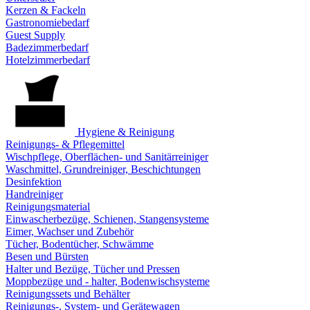
Kerzen & Fackeln
Gastronomiebedarf
Guest Supply
Badezimmerbedarf
Hotelzimmerbedarf
Hygiene & Reinigung
Reinigungs- & Pflegemittel
Wischpflege, Oberflächen- und Sanitärreiniger
Waschmittel, Grundreiniger, Beschichtungen
Desinfektion
Handreiniger
Reinigungsmaterial
Einwascherbezüge, Schienen, Stangensysteme
Eimer, Wachser und Zubehör
Tücher, Bodentücher, Schwämme
Besen und Bürsten
Halter und Bezüge, Tücher und Pressen
Moppbezüge und - halter, Bodenwischsysteme
Reinigungssets und Behälter
Reinigungs-, System- und Gerätewagen