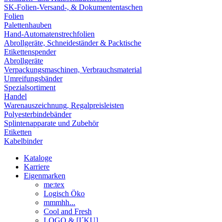
SK-Folien-Versand-, & Dokumententaschen
Folien
Palettenhauben
Hand-Automatenstrechfolien
Abrollgeräte, Schneideständer & Packtische
Etikettenspender
Abrollgeräte
Verpackungsmaschinen, Verbrauchsmaterial
Umreifungsbänder
Spezialsortiment
Handel
Warenauszeichnung, Regalpreisleisten
Polyesterbindebänder
Splintenapparate und Zubehör
Etiketten
Kabelbinder
Kataloge
Karriere
Eigenmarken
me:tex
Logisch Öko
mmmhh...
Cool and Fresh
LOGO & [I´KU]