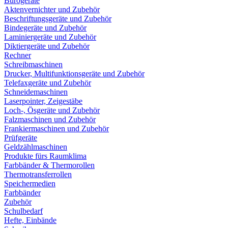
Bürogeräte
Aktenvernichter und Zubehör
Beschriftungsgeräte und Zubehör
Bindegeräte und Zubehör
Laminiergeräte und Zubehör
Diktiergeräte und Zubehör
Rechner
Schreibmaschinen
Drucker, Multifunktionsgeräte und Zubehör
Telefaxgeräte und Zubehör
Schneidemaschinen
Laserpointer, Zeigestäbe
Loch-, Ösgeräte und Zubehör
Falzmaschinen und Zubehör
Frankiermaschinen und Zubehör
Prüfgeräte
Geldzählmaschinen
Produkte fürs Raumklima
Farbbänder & Thermorollen
Thermotransferrollen
Speichermedien
Farbbänder
Zubehör
Schulbedarf
Hefte, Einbände