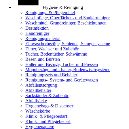
Hygiene & Reinigung
Reinigungs- & Pflegemittel
Wischpflege, Oberflächen- und Sanitärreiniger
Waschmittel, Grundreiniger, Beschichtungen
Desinfektion
Handreiniger
Reinigungsmaterial
Einwascherbezüge, Schienen, Stangensysteme
Eimer, Wachser und Zubehör
Tücher, Bodentücher, Schwämme
Besen und Bürsten
Halter und Bezüge, Tücher und Pressen
Moppbezüge und - halter, Bodenwischsysteme
Reinigungssets und Behälter
Reinigungs-, System- und Gerätewagen
Abfallentsorgung
Abfallbehälter
Sackständer & Zubehör
Abfallsäcke
Hygienebags & Dispenser
Wäschekörbe
Klinik- & Pflegebedarf
Klinik- und Pflegebedarf
Hygienepapiere