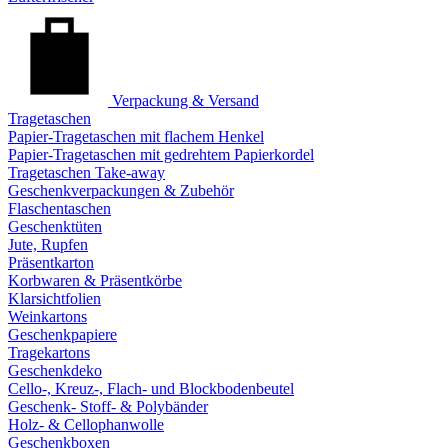
Verpackung & Versand
Tragetaschen
Papier-Tragetaschen mit flachem Henkel
Papier-Tragetaschen mit gedrehtem Papierkordel
Tragetaschen Take-away
Geschenkverpackungen & Zubehör
Flaschentaschen
Geschenktüten
Jute, Rupfen
Präsentkarton
Korbwaren & Präsentkörbe
Klarsichtfolien
Weinkartons
Geschenkpapiere
Tragekartons
Geschenkdeko
Cello-, Kreuz-, Flach- und Blockbodenbeutel
Geschenk- Stoff- & Polybänder
Holz- & Cellophanwolle
Geschenkboxen