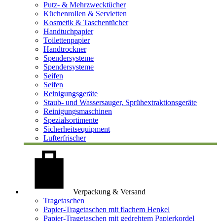
Putz- & Mehrzwecktücher
Küchenrollen & Servietten
Kosmetik & Taschentücher
Handtuchpapier
Toilettenpapier
Handtrockner
Spendersysteme
Spendersysteme
Seifen
Seifen
Reinigungsgeräte
Staub- und Wassersauger, Sprühextraktionsgeräte
Reinigungsmaschinen
Spezialsortimente
Sicherheitsequipment
Lufterfrischer
Verpackung & Versand
Tragetaschen
Papier-Tragetaschen mit flachem Henkel
Papier-Tragetaschen mit gedrehtem Papierkordel