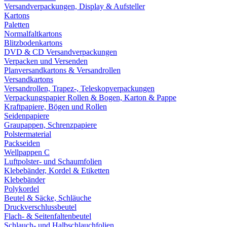
Versandverpackungen, Display & Aufsteller
Kartons
Paletten
Normalfaltkartons
Blitzbodenkartons
DVD & CD Versandverpackungen
Verpacken und Versenden
Planversandkartons & Versandrollen
Versandkartons
Versandrollen, Trapez-, Teleskopverpackungen
Verpackungspapier Rollen & Bogen, Karton & Pappe
Kraftpapiere, Bögen und Rollen
Seidenpapiere
Graupappen, Schrenzpapiere
Polstermaterial
Packseiden
Wellpappen C
Luftpolster- und Schaumfolien
Klebebänder, Kordel & Etiketten
Klebebänder
Polykordel
Beutel & Säcke, Schläuche
Druckverschlussbeutel
Flach- & Seitenfaltenbeutel
Schlauch- und Halbschlauchfolien