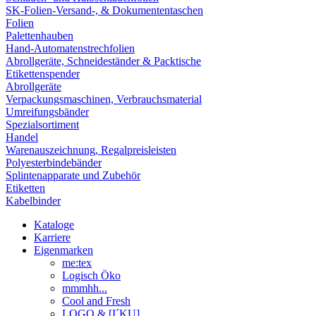
SK-Folien-Versand-, & Dokumententaschen
Folien
Palettenhauben
Hand-Automatenstrechfolien
Abrollgeräte, Schneideständer & Packtische
Etikettenspender
Abrollgeräte
Verpackungsmaschinen, Verbrauchsmaterial
Umreifungsbänder
Spezialsortiment
Handel
Warenauszeichnung, Regalpreisleisten
Polyesterbindebänder
Splintenapparate und Zubehör
Etiketten
Kabelbinder
Kataloge
Karriere
Eigenmarken
me:tex
Logisch Öko
mmmhh...
Cool and Fresh
LOGO & [I´KU]