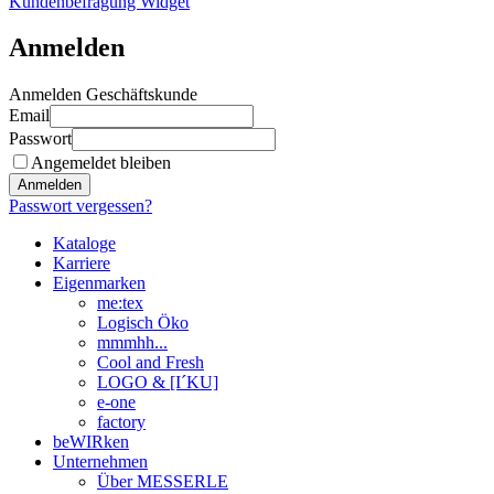
Kundenbefragung Widget
Anmelden
Anmelden Geschäftskunde
Email
Passwort
Angemeldet bleiben
Anmelden
Passwort vergessen?
Kataloge
Karriere
Eigenmarken
me:tex
Logisch Öko
mmmhh...
Cool and Fresh
LOGO & [I´KU]
e-one
factory
beWIRken
Unternehmen
Über MESSERLE