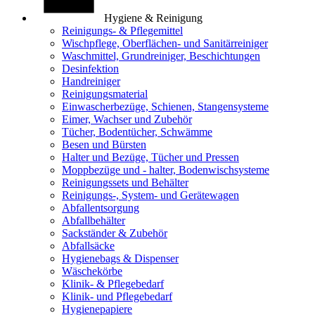
Hygiene & Reinigung
Reinigungs- & Pflegemittel
Wischpflege, Oberflächen- und Sanitärreiniger
Waschmittel, Grundreiniger, Beschichtungen
Desinfektion
Handreiniger
Reinigungsmaterial
Einwascherbezüge, Schienen, Stangensysteme
Eimer, Wachser und Zubehör
Tücher, Bodentücher, Schwämme
Besen und Bürsten
Halter und Bezüge, Tücher und Pressen
Moppbezüge und - halter, Bodenwischsysteme
Reinigungssets und Behälter
Reinigungs-, System- und Gerätewagen
Abfallentsorgung
Abfallbehälter
Sackständer & Zubehör
Abfallsäcke
Hygienebags & Dispenser
Wäschekörbe
Klinik- & Pflegebedarf
Klinik- und Pflegebedarf
Hygienepapiere