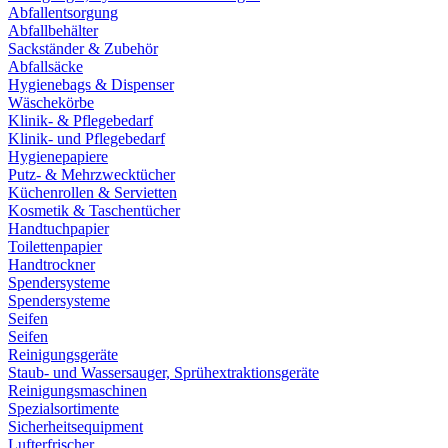
Abfallentsorgung
Abfallbehälter
Sackständer & Zubehör
Abfallsäcke
Hygienebags & Dispenser
Wäschekörbe
Klinik- & Pflegebedarf
Klinik- und Pflegebedarf
Hygienepapiere
Putz- & Mehrzwecktücher
Küchenrollen & Servietten
Kosmetik & Taschentücher
Handtuchpapier
Toilettenpapier
Handtrockner
Spendersysteme
Spendersysteme
Seifen
Seifen
Reinigungsgeräte
Staub- und Wassersauger, Sprühextraktionsgeräte
Reinigungsmaschinen
Spezialsortimente
Sicherheitsequipment
Lufterfrischer