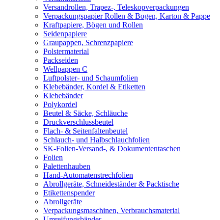
Versandrollen, Trapez-, Teleskopverpackungen
Verpackungspapier Rollen & Bogen, Karton & Pappe
Kraftpapiere, Bögen und Rollen
Seidenpapiere
Graupappen, Schrenzpapiere
Polstermaterial
Packseiden
Wellpappen C
Luftpolster- und Schaumfolien
Klebebänder, Kordel & Etiketten
Klebebänder
Polykordel
Beutel & Säcke, Schläuche
Druckverschlussbeutel
Flach- & Seitenfaltenbeutel
Schlauch- und Halbschlauchfolien
SK-Folien-Versand-, & Dokumententaschen
Folien
Palettenhauben
Hand-Automatenstrechfolien
Abrollgeräte, Schneideständer & Packtische
Etikettenspender
Abrollgeräte
Verpackungsmaschinen, Verbrauchsmaterial
Umreifungsbänder