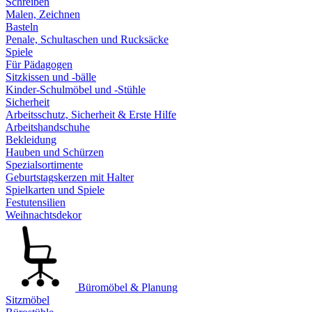
Schreiben
Malen, Zeichnen
Basteln
Penale, Schultaschen und Rucksäcke
Spiele
Für Pädagogen
Sitzkissen und -bälle
Kinder-Schulmöbel und -Stühle
Sicherheit
Arbeitsschutz, Sicherheit & Erste Hilfe
Arbeitshandschuhe
Bekleidung
Hauben und Schürzen
Spezialsortimente
Geburtstagskerzen mit Halter
Spielkarten und Spiele
Festutensilien
Weihnachtsdekor
Büromöbel & Planung
Sitzmöbel