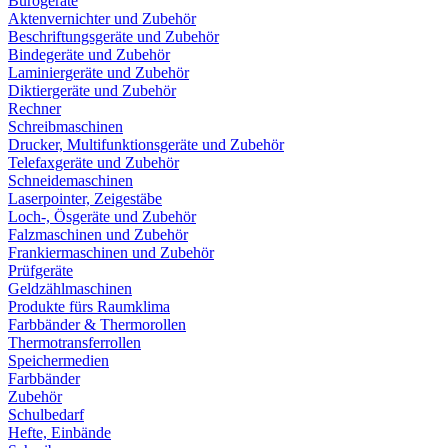
Bürogeräte
Aktenvernichter und Zubehör
Beschriftungsgeräte und Zubehör
Bindegeräte und Zubehör
Laminiergeräte und Zubehör
Diktiergeräte und Zubehör
Rechner
Schreibmaschinen
Drucker, Multifunktionsgeräte und Zubehör
Telefaxgeräte und Zubehör
Schneidemaschinen
Laserpointer, Zeigestäbe
Loch-, Ösgeräte und Zubehör
Falzmaschinen und Zubehör
Frankiermaschinen und Zubehör
Prüfgeräte
Geldzählmaschinen
Produkte fürs Raumklima
Farbbänder & Thermorollen
Thermotransferrollen
Speichermedien
Farbbänder
Zubehör
Schulbedarf
Hefte, Einbände