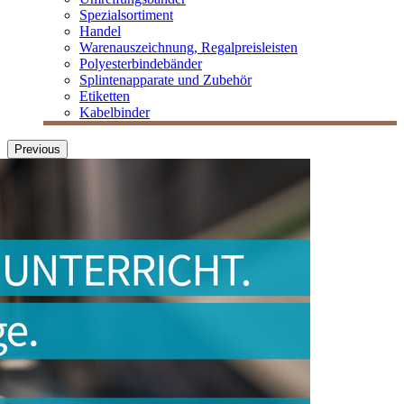
Spezialsortiment
Handel
Warenauszeichnung, Regalpreisleisten
Polyesterbindebänder
Splintenapparate und Zubehör
Etiketten
Kabelbinder
Previous