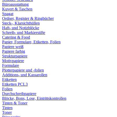
Büroausstattung
Kuvert & Taschen
Spagat
Ordner, Register & Ringbücher
Steck-, Klarsichthüllen
Haft- und Notizblöcke
Schreib- und Markierstifte
Catering & Food
Papier, Formulare, Etiketten, Folien
Papiere weiß
Papiere farbig
Strukturpapiere
Motivpapiere
Formulare
Plotterpapiere und -folien
Additions- und Kassarollen
Etiketten
Etiketten PCL3
Folien
Durchschreibpapiere
Blöcke, Bons, Lose, Eintrittskontrollen
Tinten & Toner
Tinten
Toner