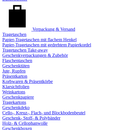
Verpackung & Versand
Tragetaschen
Papier-Tragetaschen mit flachem Henkel
Papier-Tragetaschen mit gedrehtem Papierkordel
Tragetaschen Take-away
Geschenkverpackungen & Zubehör
Flaschentaschen
Geschenktüten
Jute, Rupfen
Präsentkarton
Korbwaren & Präsentkörbe
Klarsichtfolien
Weinkartons
Geschenkpapiere
Tragekartons
Geschenkdeko
Cello-, Kreuz-, Flach- und Blockbodenbeutel
Geschenk- Stoff- & Polybänder
Holz- & Cellophanwolle
Geschenkboxen