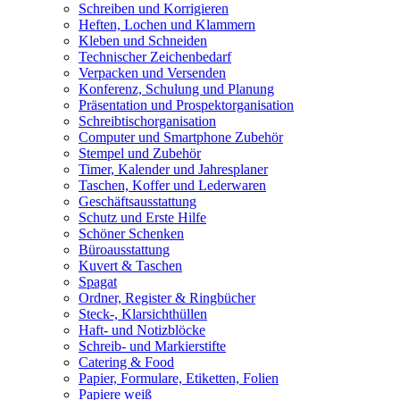
Schreiben und Korrigieren
Heften, Lochen und Klammern
Kleben und Schneiden
Technischer Zeichenbedarf
Verpacken und Versenden
Konferenz, Schulung und Planung
Präsentation und Prospektorganisation
Schreibtischorganisation
Computer und Smartphone Zubehör
Stempel und Zubehör
Timer, Kalender und Jahresplaner
Taschen, Koffer und Lederwaren
Geschäftsausstattung
Schutz und Erste Hilfe
Schöner Schenken
Büroausstattung
Kuvert & Taschen
Spagat
Ordner, Register & Ringbücher
Steck-, Klarsichthüllen
Haft- und Notizblöcke
Schreib- und Markierstifte
Catering & Food
Papier, Formulare, Etiketten, Folien
Papiere weiß