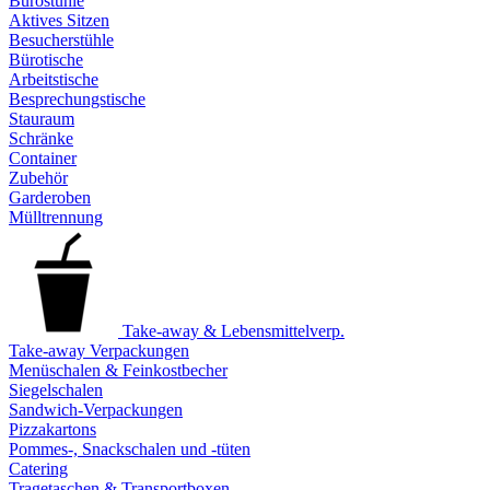
Bürostühle
Aktives Sitzen
Besucherstühle
Bürotische
Arbeitstische
Besprechungstische
Stauraum
Schränke
Container
Zubehör
Garderoben
Mülltrennung
Take-away & Lebensmittelverp.
Take-away Verpackungen
Menüschalen & Feinkostbecher
Siegelschalen
Sandwich-Verpackungen
Pizzakartons
Pommes-, Snackschalen und -tüten
Catering
Tragetaschen & Transportboxen