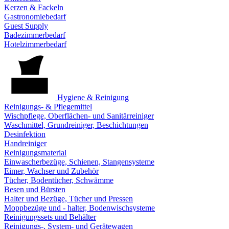
Kerzen & Fackeln
Gastronomiebedarf
Guest Supply
Badezimmerbedarf
Hotelzimmerbedarf
Hygiene & Reinigung
Reinigungs- & Pflegemittel
Wischpflege, Oberflächen- und Sanitärreiniger
Waschmittel, Grundreiniger, Beschichtungen
Desinfektion
Handreiniger
Reinigungsmaterial
Einwascherbezüge, Schienen, Stangensysteme
Eimer, Wachser und Zubehör
Tücher, Bodentücher, Schwämme
Besen und Bürsten
Halter und Bezüge, Tücher und Pressen
Moppbezüge und - halter, Bodenwischsysteme
Reinigungssets und Behälter
Reinigungs-, System- und Gerätewagen