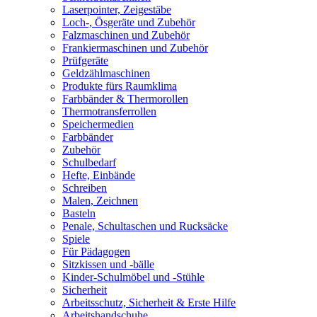
Laserpointer, Zeigestäbe
Loch-, Ösgeräte und Zubehör
Falzmaschinen und Zubehör
Frankiermaschinen und Zubehör
Prüfgeräte
Geldzählmaschinen
Produkte fürs Raumklima
Farbbänder & Thermorollen
Thermotransferrollen
Speichermedien
Farbbänder
Zubehör
Schulbedarf
Hefte, Einbände
Schreiben
Malen, Zeichnen
Basteln
Penale, Schultaschen und Rucksäcke
Spiele
Für Pädagogen
Sitzkissen und -bälle
Kinder-Schulmöbel und -Stühle
Sicherheit
Arbeitsschutz, Sicherheit & Erste Hilfe
Arbeitshandschuhe