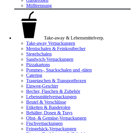
Garderoben
Mülltrennung
Take-away & Lebensmittelverp.
Take-away Verpackungen
Menüschalen & Feinkostbecher
Siegelschalen
Sandwich-Verpackungen
Pizzakartons
Pommes-, Snackschalen und -tüten
Catering
Tragetaschen & Transportboxen
Einweg-Geschirr
Becher, Flaschen & Zubehör
Lebensmittelverpackungen
Beutel & Verschlüsse
Etiketten & Banderolen
Behälter, Dosen & Trays
Obst- & Gemüse-Verpackungen
Fischverpackungen
Feingebäck-Verpackungen