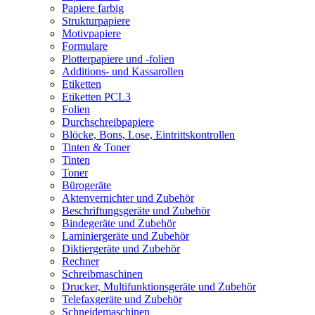
Papiere farbig
Strukturpapiere
Motivpapiere
Formulare
Plotterpapiere und -folien
Additions- und Kassarollen
Etiketten
Etiketten PCL3
Folien
Durchschreibpapiere
Blöcke, Bons, Lose, Eintrittskontrollen
Tinten & Toner
Tinten
Toner
Bürogeräte
Aktenvernichter und Zubehör
Beschriftungsgeräte und Zubehör
Bindegeräte und Zubehör
Laminiergeräte und Zubehör
Diktiergeräte und Zubehör
Rechner
Schreibmaschinen
Drucker, Multifunktionsgeräte und Zubehör
Telefaxgeräte und Zubehör
Schneidemaschinen