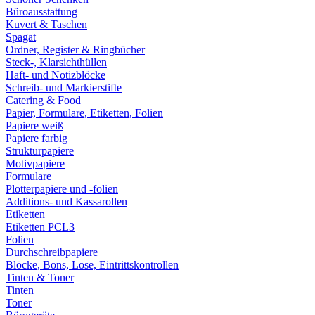
Büroausstattung
Kuvert & Taschen
Spagat
Ordner, Register & Ringbücher
Steck-, Klarsichthüllen
Haft- und Notizblöcke
Schreib- und Markierstifte
Catering & Food
Papier, Formulare, Etiketten, Folien
Papiere weiß
Papiere farbig
Strukturpapiere
Motivpapiere
Formulare
Plotterpapiere und -folien
Additions- und Kassarollen
Etiketten
Etiketten PCL3
Folien
Durchschreibpapiere
Blöcke, Bons, Lose, Eintrittskontrollen
Tinten & Toner
Tinten
Toner