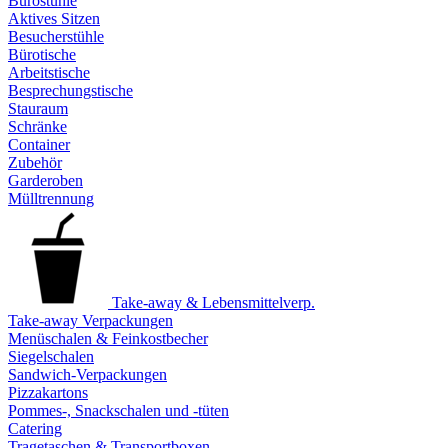
Bürostühle
Aktives Sitzen
Besucherstühle
Bürotische
Arbeitstische
Besprechungstische
Stauraum
Schränke
Container
Zubehör
Garderoben
Mülltrennung
Take-away & Lebensmittelverp.
Take-away Verpackungen
Menüschalen & Feinkostbecher
Siegelschalen
Sandwich-Verpackungen
Pizzakartons
Pommes-, Snackschalen und -tüten
Catering
Tragetaschen & Transportboxen