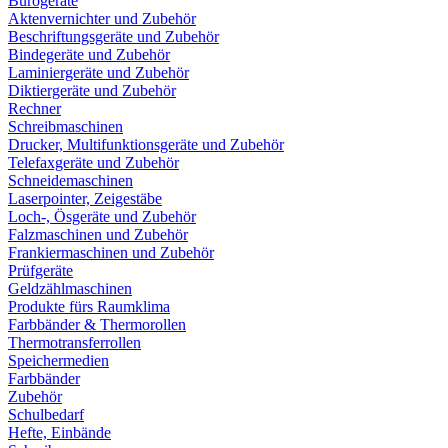
Bürogeräte
Aktenvernichter und Zubehör
Beschriftungsgeräte und Zubehör
Bindegeräte und Zubehör
Laminiergeräte und Zubehör
Diktiergeräte und Zubehör
Rechner
Schreibmaschinen
Drucker, Multifunktionsgeräte und Zubehör
Telefaxgeräte und Zubehör
Schneidemaschinen
Laserpointer, Zeigestäbe
Loch-, Ösgeräte und Zubehör
Falzmaschinen und Zubehör
Frankiermaschinen und Zubehör
Prüfgeräte
Geldzählmaschinen
Produkte fürs Raumklima
Farbbänder & Thermorollen
Thermotransferrollen
Speichermedien
Farbbänder
Zubehör
Schulbedarf
Hefte, Einbände