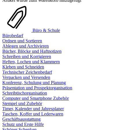
Artikel wurde zum Warenkorb hinzugefügt
Büro & Schule
Bürobedarf
Ordnen und Sortieren
Ablegen und Archivieren
Bücher, Blöcke und Haftnotizen
Schreiben und Korrigieren
Heften, Lochen und Klammern
Kleben und Schneiden
Technischer Zeichenbedarf
Verpacken und Versenden
Konferenz, Schulung und Planung
Präsentation und Prospektorganisation
Schreibtischorganisation
Computer und Smartphone Zubehör
Stempel und Zubehör
Timer, Kalender und Jahresplaner
Taschen, Koffer und Lederwaren
Geschäftsausstattung
Schutz und Erste Hilfe
Schöner Schenken