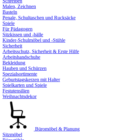
Schreiben
Malen, Zeichnen
Basteln
Penale, Schultaschen und Rucksäcke
Spiele
Für Pädagogen
Sitzkissen und -bälle
Kinder-Schulmöbel und -Stühle
Sicherheit
Arbeitsschutz, Sicherheit & Erste Hilfe
Arbeitshandschuhe
Bekleidung
Hauben und Schürzen
Spezialsortimente
Geburtstagskerzen mit Halter
Spielkarten und Spiele
Festutensilien
Weihnachtsdekor
Büromöbel & Planung
Sitzmöbel