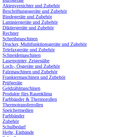
Bürogeräte
Aktenvernichter und Zubehör
Beschriftungsgeräte und Zubehör
Bindegeräte und Zubehör
Laminiergeräte und Zubehör
Diktiergeräte und Zubehör
Rechner
Schreibmaschinen
Drucker, Multifunktionsgeräte und Zubehör
Telefaxgeräte und Zubehör
Schneidemaschinen
Laserpointer, Zeigestäbe
Loch-, Ösgeräte und Zubehör
Falzmaschinen und Zubehör
Frankiermaschinen und Zubehör
Prüfgeräte
Geldzählmaschinen
Produkte fürs Raumklima
Farbbänder & Thermorollen
Thermotransferrollen
Speichermedien
Farbbänder
Zubehör
Schulbedarf
Hefte, Einbände