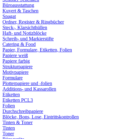
Büroausstattung
Kuvert & Taschen
Spagat
Ordner, Register & Ringbücher
Steck-, Klarsichthüllen
Haft- und Notizblöcke
Schreib- und Markierstifte
Catering & Food
Papier, Formulare, Etiketten, Folien
Papiere weiß
Papiere farbig
Strukturpapiere
Motivpapiere
Formulare
Plotterpapiere und -folien
Additions- und Kassarollen
Etiketten
Etiketten PCL3
Folien
Durchschreibpapiere
Blöcke, Bons, Lose, Eintrittskontrollen
Tinten & Toner
Tinten
Toner