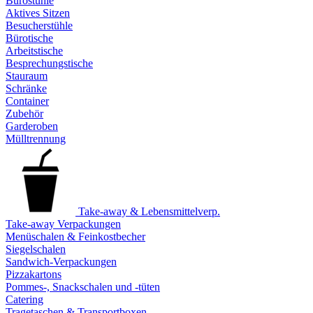
Bürostühle
Aktives Sitzen
Besucherstühle
Bürotische
Arbeitstische
Besprechungstische
Stauraum
Schränke
Container
Zubehör
Garderoben
Mülltrennung
Take-away & Lebensmittelverp.
Take-away Verpackungen
Menüschalen & Feinkostbecher
Siegelschalen
Sandwich-Verpackungen
Pizzakartons
Pommes-, Snackschalen und -tüten
Catering
Tragetaschen & Transportboxen