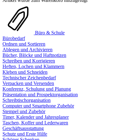
Artikel wurde zum Warenkorb hinzugefügt
Büro & Schule
Bürobedarf
Ordnen und Sortieren
Ablegen und Archivieren
Bücher, Blöcke und Haftnotizen
Schreiben und Korrigieren
Heften, Lochen und Klammern
Kleben und Schneiden
Technischer Zeichenbedarf
Verpacken und Versenden
Konferenz, Schulung und Planung
Präsentation und Prospektorganisation
Schreibtischorganisation
Computer und Smartphone Zubehör
Stempel und Zubehör
Timer, Kalender und Jahresplaner
Taschen, Koffer und Lederwaren
Geschäftsausstattung
Schutz und Erste Hilfe
Schöner Schenken