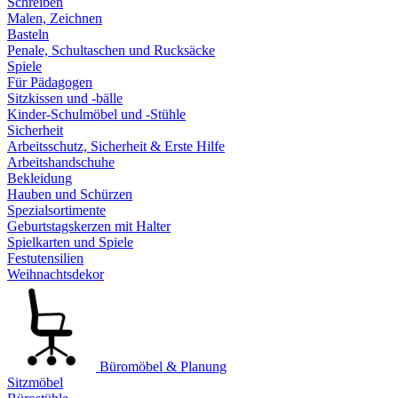
Schreiben
Malen, Zeichnen
Basteln
Penale, Schultaschen und Rucksäcke
Spiele
Für Pädagogen
Sitzkissen und -bälle
Kinder-Schulmöbel und -Stühle
Sicherheit
Arbeitsschutz, Sicherheit & Erste Hilfe
Arbeitshandschuhe
Bekleidung
Hauben und Schürzen
Spezialsortimente
Geburtstagskerzen mit Halter
Spielkarten und Spiele
Festutensilien
Weihnachtsdekor
Büromöbel & Planung
Sitzmöbel