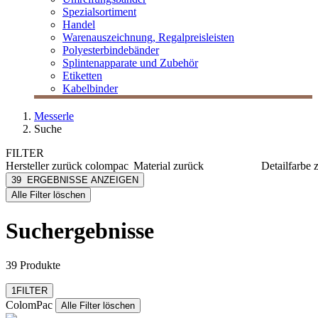
Spezialsortiment
Handel
Warenauszeichnung, Regalpreisleisten
Polyesterbindebänder
Splintenapparate und Zubehör
Etiketten
Kabelbinder
Messerle
Suche
FILTER
Hersteller
zurück
colompac
Material
zurück
Detailfarbe
ColomPac
Karton
braun
39
ERGEBNISSE ANZEIGEN
[e] one
Papier
grau
Alle Filter löschen
[I`KU]
grün
3L
weiß
Suchergebnisse
3M
Abus
mehr anzeigen
39 Produkte
Filter zurücksetzen
1
FILTER
ColomPac
Alle Filter löschen