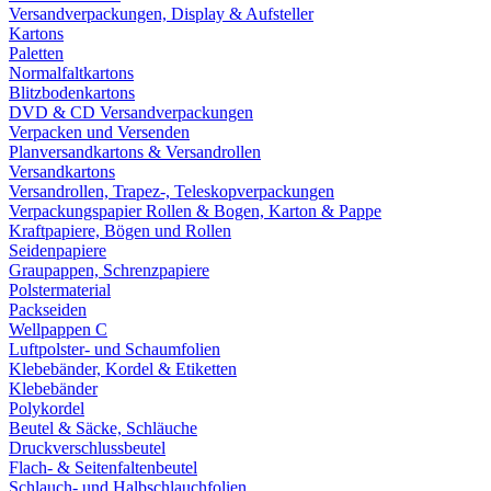
Versandverpackungen, Display & Aufsteller
Kartons
Paletten
Normalfaltkartons
Blitzbodenkartons
DVD & CD Versandverpackungen
Verpacken und Versenden
Planversandkartons & Versandrollen
Versandkartons
Versandrollen, Trapez-, Teleskopverpackungen
Verpackungspapier Rollen & Bogen, Karton & Pappe
Kraftpapiere, Bögen und Rollen
Seidenpapiere
Graupappen, Schrenzpapiere
Polstermaterial
Packseiden
Wellpappen C
Luftpolster- und Schaumfolien
Klebebänder, Kordel & Etiketten
Klebebänder
Polykordel
Beutel & Säcke, Schläuche
Druckverschlussbeutel
Flach- & Seitenfaltenbeutel
Schlauch- und Halbschlauchfolien