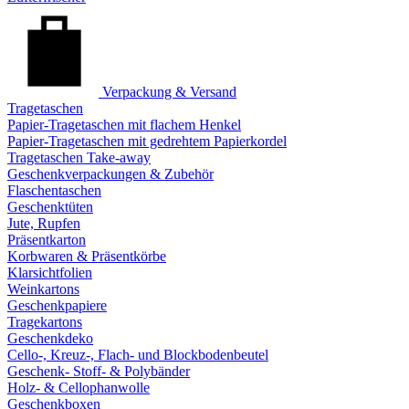
Verpackung & Versand
Tragetaschen
Papier-Tragetaschen mit flachem Henkel
Papier-Tragetaschen mit gedrehtem Papierkordel
Tragetaschen Take-away
Geschenkverpackungen & Zubehör
Flaschentaschen
Geschenktüten
Jute, Rupfen
Präsentkarton
Korbwaren & Präsentkörbe
Klarsichtfolien
Weinkartons
Geschenkpapiere
Tragekartons
Geschenkdeko
Cello-, Kreuz-, Flach- und Blockbodenbeutel
Geschenk- Stoff- & Polybänder
Holz- & Cellophanwolle
Geschenkboxen