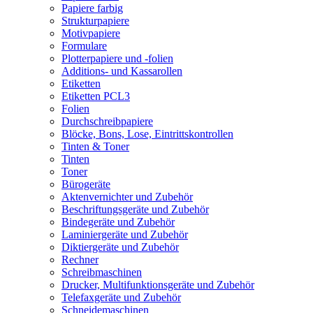
Papiere farbig
Strukturpapiere
Motivpapiere
Formulare
Plotterpapiere und -folien
Additions- und Kassarollen
Etiketten
Etiketten PCL3
Folien
Durchschreibpapiere
Blöcke, Bons, Lose, Eintrittskontrollen
Tinten & Toner
Tinten
Toner
Bürogeräte
Aktenvernichter und Zubehör
Beschriftungsgeräte und Zubehör
Bindegeräte und Zubehör
Laminiergeräte und Zubehör
Diktiergeräte und Zubehör
Rechner
Schreibmaschinen
Drucker, Multifunktionsgeräte und Zubehör
Telefaxgeräte und Zubehör
Schneidemaschinen