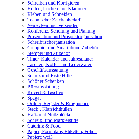
Schreiben und Korrigieren
Heften, Lochen und Klammern
Kleben und Schneiden
Technischer Zeichenbedarf
Verpacken und Versenden
Konferenz, Schulung und Planung
Präsentation und Prospektorganisation
Schreibtischorganisation
Computer und Smartphone Zubehör
Stempel und Zubehör
Timer, Kalender und Jahresplaner
Taschen, Koffer und Lederwaren
Geschäftsausstattung
Schutz und Erste Hilfe
Schöner Schenken
Büroausstattung
Kuvert & Taschen
Spagat
Ordner, Register & Ringbücher
Steck-, Klarsichthüllen
Haft- und Notizblöcke
Schreib- und Markierstifte
Catering & Food
Papier, Formulare, Etiketten, Folien
Papiere weiß