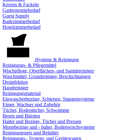
Kerzen & Fackeln
Gastronomiebedarf
Guest Supply
Badezimmerbedarf
Hotelzimmerbedarf
Hygiene & Reinigung
Reinigungs- & Pflegemittel
Wischpflege, Oberflächen- und Sanitärreiniger
Waschmittel, Grundreiniger, Beschichtungen
Desinfektion
Handreiniger
Reinigungsmaterial
Einwascherbezüge, Schienen, Stangensysteme
Eimer, Wachser und Zubehör
Tücher, Bodentücher, Schwämme
Besen und Bürsten
Halter und Bezüge, Tücher und Pressen
Moppbezüge und - halter, Bodenwischsysteme
Reinigungssets und Behälter
Reinigungs-, System- und Gerätewagen