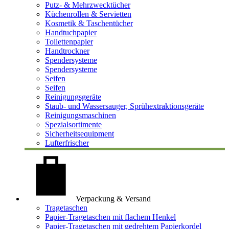
Putz- & Mehrzwecktücher
Küchenrollen & Servietten
Kosmetik & Taschentücher
Handtuchpapier
Toilettenpapier
Handtrockner
Spendersysteme
Spendersysteme
Seifen
Seifen
Reinigungsgeräte
Staub- und Wassersauger, Sprühextraktionsgeräte
Reinigungsmaschinen
Spezialsortimente
Sicherheitsequipment
Lufterfrischer
Verpackung & Versand
Tragetaschen
Papier-Tragetaschen mit flachem Henkel
Papier-Tragetaschen mit gedrehtem Papierkordel