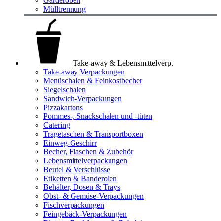
Garderoben
Mülltrennung
Take-away & Lebensmittelverp.
Take-away Verpackungen
Menüschalen & Feinkostbecher
Siegelschalen
Sandwich-Verpackungen
Pizzakartons
Pommes-, Snackschalen und -tüten
Catering
Tragetaschen & Transportboxen
Einweg-Geschirr
Becher, Flaschen & Zubehör
Lebensmittelverpackungen
Beutel & Verschlüsse
Etiketten & Banderolen
Behälter, Dosen & Trays
Obst- & Gemüse-Verpackungen
Fischverpackungen
Feingebäck-Verpackungen