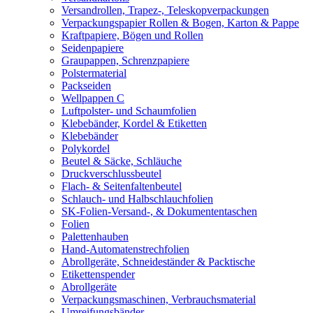
Versandrollen, Trapez-, Teleskopverpackungen
Verpackungspapier Rollen & Bogen, Karton & Pappe
Kraftpapiere, Bögen und Rollen
Seidenpapiere
Graupappen, Schrenzpapiere
Polstermaterial
Packseiden
Wellpappen C
Luftpolster- und Schaumfolien
Klebebänder, Kordel & Etiketten
Klebebänder
Polykordel
Beutel & Säcke, Schläuche
Druckverschlussbeutel
Flach- & Seitenfaltenbeutel
Schlauch- und Halbschlauchfolien
SK-Folien-Versand-, & Dokumententaschen
Folien
Palettenhauben
Hand-Automatenstrechfolien
Abrollgeräte, Schneideständer & Packtische
Etikettenspender
Abrollgeräte
Verpackungsmaschinen, Verbrauchsmaterial
Umreifungsbänder