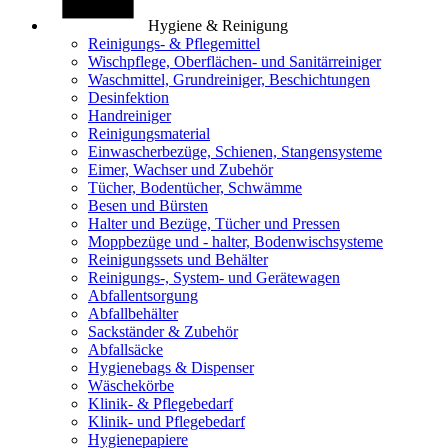
Hygiene & Reinigung
Reinigungs- & Pflegemittel
Wischpflege, Oberflächen- und Sanitärreiniger
Waschmittel, Grundreiniger, Beschichtungen
Desinfektion
Handreiniger
Reinigungsmaterial
Einwascherbezüge, Schienen, Stangensysteme
Eimer, Wachser und Zubehör
Tücher, Bodentücher, Schwämme
Besen und Bürsten
Halter und Bezüge, Tücher und Pressen
Moppbezüge und - halter, Bodenwischsysteme
Reinigungssets und Behälter
Reinigungs-, System- und Gerätewagen
Abfallentsorgung
Abfallbehälter
Sackständer & Zubehör
Abfallsäcke
Hygienebags & Dispenser
Wäschekörbe
Klinik- & Pflegebedarf
Klinik- und Pflegebedarf
Hygienepapiere