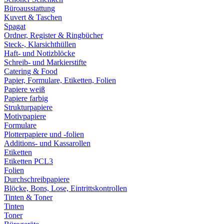
Büroausstattung
Kuvert & Taschen
Spagat
Ordner, Register & Ringbücher
Steck-, Klarsichthüllen
Haft- und Notizblöcke
Schreib- und Markierstifte
Catering & Food
Papier, Formulare, Etiketten, Folien
Papiere weiß
Papiere farbig
Strukturpapiere
Motivpapiere
Formulare
Plotterpapiere und -folien
Additions- und Kassarollen
Etiketten
Etiketten PCL3
Folien
Durchschreibpapiere
Blöcke, Bons, Lose, Eintrittskontrollen
Tinten & Toner
Tinten
Toner