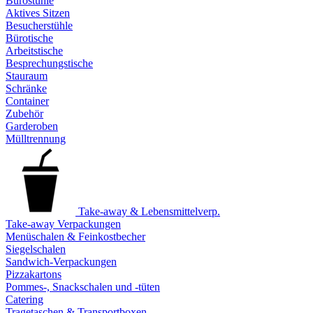
Bürostühle
Aktives Sitzen
Besucherstühle
Bürotische
Arbeitstische
Besprechungstische
Stauraum
Schränke
Container
Zubehör
Garderoben
Mülltrennung
Take-away & Lebensmittelverp.
Take-away Verpackungen
Menüschalen & Feinkostbecher
Siegelschalen
Sandwich-Verpackungen
Pizzakartons
Pommes-, Snackschalen und -tüten
Catering
Tragetaschen & Transportboxen