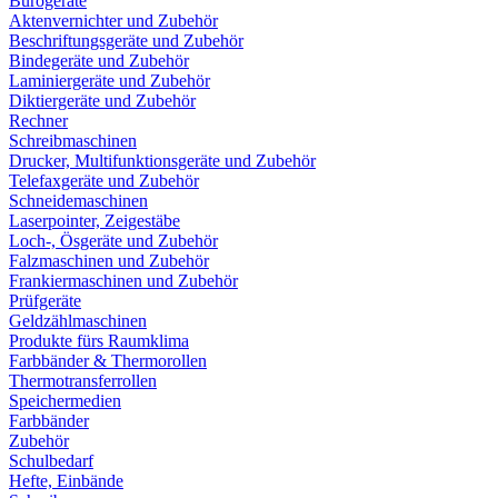
Bürogeräte
Aktenvernichter und Zubehör
Beschriftungsgeräte und Zubehör
Bindegeräte und Zubehör
Laminiergeräte und Zubehör
Diktiergeräte und Zubehör
Rechner
Schreibmaschinen
Drucker, Multifunktionsgeräte und Zubehör
Telefaxgeräte und Zubehör
Schneidemaschinen
Laserpointer, Zeigestäbe
Loch-, Ösgeräte und Zubehör
Falzmaschinen und Zubehör
Frankiermaschinen und Zubehör
Prüfgeräte
Geldzählmaschinen
Produkte fürs Raumklima
Farbbänder & Thermorollen
Thermotransferrollen
Speichermedien
Farbbänder
Zubehör
Schulbedarf
Hefte, Einbände