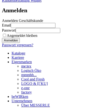
Kundenbefragung Widget
Anmelden
Anmelden Geschäftskunde
Email
Passwort
Angemeldet bleiben
Anmelden
Passwort vergessen?
Kataloge
Karriere
Eigenmarken
me:tex
Logisch Öko
mmmhh...
Cool and Fresh
LOGO & [I´KU]
e-one
factory
beWIRken
Unternehmen
Über MESSERLE