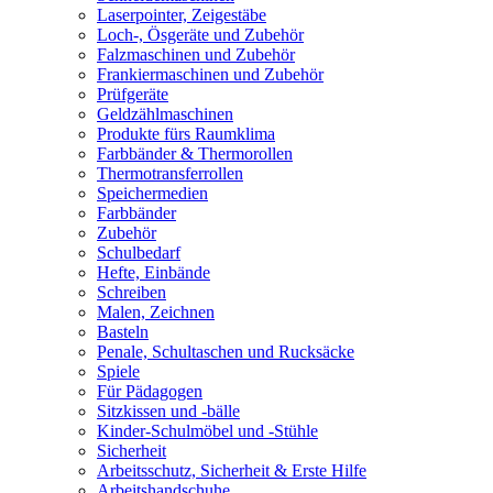
Laserpointer, Zeigestäbe
Loch-, Ösgeräte und Zubehör
Falzmaschinen und Zubehör
Frankiermaschinen und Zubehör
Prüfgeräte
Geldzählmaschinen
Produkte fürs Raumklima
Farbbänder & Thermorollen
Thermotransferrollen
Speichermedien
Farbbänder
Zubehör
Schulbedarf
Hefte, Einbände
Schreiben
Malen, Zeichnen
Basteln
Penale, Schultaschen und Rucksäcke
Spiele
Für Pädagogen
Sitzkissen und -bälle
Kinder-Schulmöbel und -Stühle
Sicherheit
Arbeitsschutz, Sicherheit & Erste Hilfe
Arbeitshandschuhe