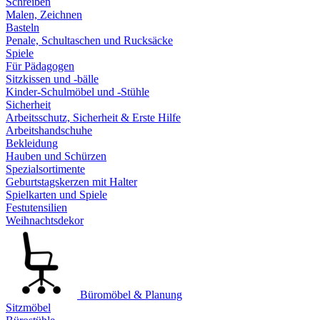
Schreiben
Malen, Zeichnen
Basteln
Penale, Schultaschen und Rucksäcke
Spiele
Für Pädagogen
Sitzkissen und -bälle
Kinder-Schulmöbel und -Stühle
Sicherheit
Arbeitsschutz, Sicherheit & Erste Hilfe
Arbeitshandschuhe
Bekleidung
Hauben und Schürzen
Spezialsortimente
Geburtstagskerzen mit Halter
Spielkarten und Spiele
Festutensilien
Weihnachtsdekor
Büromöbel & Planung
Sitzmöbel