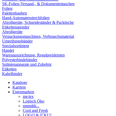
SK-Folien-Versand-, & Dokumententaschen
Folien
Palettenhauben
Hand-Automatenstrechfolien
Abrollgeräte, Schneideständer & Packtische
Etikettenspender
Abrollgeräte
Verpackungsmaschinen, Verbrauchsmaterial
Umreifungsbänder
Spezialsortiment
Handel
Warenauszeichnung, Regalpreisleisten
Polyesterbindebänder
Splintenapparate und Zubehör
Etiketten
Kabelbinder
Kataloge
Karriere
Eigenmarken
me:tex
Logisch Öko
mmmhh...
Cool and Fresh
LOGO & [I´KU]