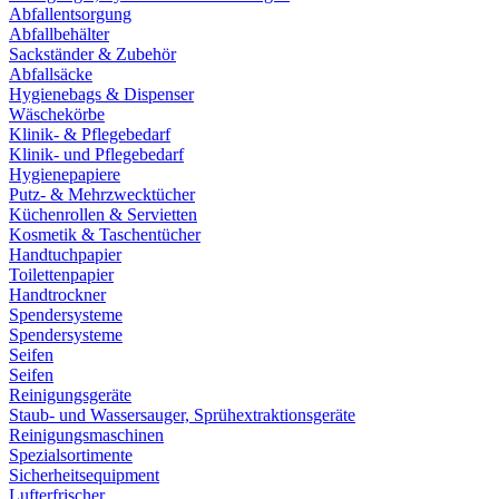
Abfallentsorgung
Abfallbehälter
Sackständer & Zubehör
Abfallsäcke
Hygienebags & Dispenser
Wäschekörbe
Klinik- & Pflegebedarf
Klinik- und Pflegebedarf
Hygienepapiere
Putz- & Mehrzwecktücher
Küchenrollen & Servietten
Kosmetik & Taschentücher
Handtuchpapier
Toilettenpapier
Handtrockner
Spendersysteme
Spendersysteme
Seifen
Seifen
Reinigungsgeräte
Staub- und Wassersauger, Sprühextraktionsgeräte
Reinigungsmaschinen
Spezialsortimente
Sicherheitsequipment
Lufterfrischer