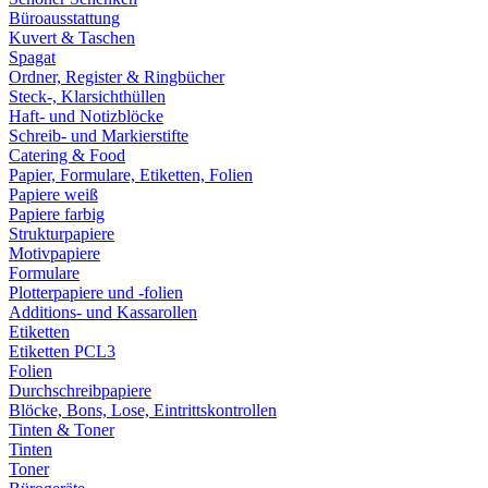
Büroausstattung
Kuvert & Taschen
Spagat
Ordner, Register & Ringbücher
Steck-, Klarsichthüllen
Haft- und Notizblöcke
Schreib- und Markierstifte
Catering & Food
Papier, Formulare, Etiketten, Folien
Papiere weiß
Papiere farbig
Strukturpapiere
Motivpapiere
Formulare
Plotterpapiere und -folien
Additions- und Kassarollen
Etiketten
Etiketten PCL3
Folien
Durchschreibpapiere
Blöcke, Bons, Lose, Eintrittskontrollen
Tinten & Toner
Tinten
Toner