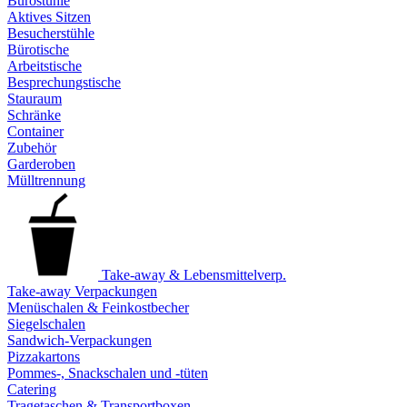
Bürostühle
Aktives Sitzen
Besucherstühle
Bürotische
Arbeitstische
Besprechungstische
Stauraum
Schränke
Container
Zubehör
Garderoben
Mülltrennung
Take-away & Lebensmittelverp.
Take-away Verpackungen
Menüschalen & Feinkostbecher
Siegelschalen
Sandwich-Verpackungen
Pizzakartons
Pommes-, Snackschalen und -tüten
Catering
Tragetaschen & Transportboxen