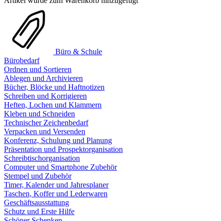
Artikel wurde zum Warenkorb hinzugefügt
Büro & Schule
Bürobedarf
Ordnen und Sortieren
Ablegen und Archivieren
Bücher, Blöcke und Haftnotizen
Schreiben und Korrigieren
Heften, Lochen und Klammern
Kleben und Schneiden
Technischer Zeichenbedarf
Verpacken und Versenden
Konferenz, Schulung und Planung
Präsentation und Prospektorganisation
Schreibtischorganisation
Computer und Smartphone Zubehör
Stempel und Zubehör
Timer, Kalender und Jahresplaner
Taschen, Koffer und Lederwaren
Geschäftsausstattung
Schutz und Erste Hilfe
Schöner Schenken