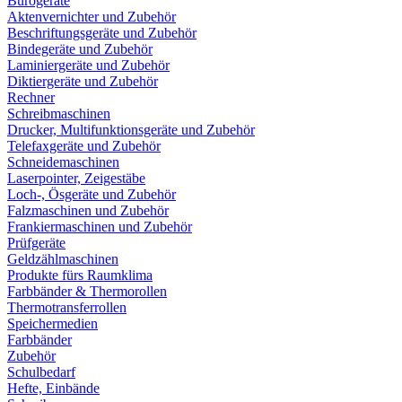
Bürogeräte
Aktenvernichter und Zubehör
Beschriftungsgeräte und Zubehör
Bindegeräte und Zubehör
Laminiergeräte und Zubehör
Diktiergeräte und Zubehör
Rechner
Schreibmaschinen
Drucker, Multifunktionsgeräte und Zubehör
Telefaxgeräte und Zubehör
Schneidemaschinen
Laserpointer, Zeigestäbe
Loch-, Ösgeräte und Zubehör
Falzmaschinen und Zubehör
Frankiermaschinen und Zubehör
Prüfgeräte
Geldzählmaschinen
Produkte fürs Raumklima
Farbbänder & Thermorollen
Thermotransferrollen
Speichermedien
Farbbänder
Zubehör
Schulbedarf
Hefte, Einbände