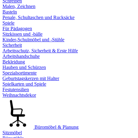
Schreiben
Malen, Zeichnen
Basteln
Penale, Schultaschen und Rucksäcke
Spiele
Für Pädagogen
Sitzkissen und -bälle
Kinder-Schulmöbel und -Stühle
Sicherheit
Arbeitsschutz, Sicherheit & Erste Hilfe
Arbeitshandschuhe
Bekleidung
Hauben und Schürzen
Spezialsortimente
Geburtstagskerzen mit Halter
Spielkarten und Spiele
Festutensilien
Weihnachtsdekor
Büromöbel & Planung
Sitzmöbel