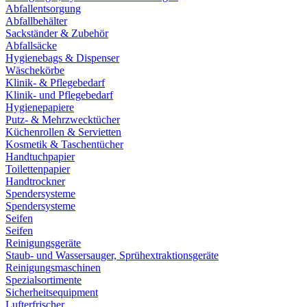
Abfallentsorgung
Abfallbehälter
Sackständer & Zubehör
Abfallsäcke
Hygienebags & Dispenser
Wäschekörbe
Klinik- & Pflegebedarf
Klinik- und Pflegebedarf
Hygienepapiere
Putz- & Mehrzwecktücher
Küchenrollen & Servietten
Kosmetik & Taschentücher
Handtuchpapier
Toilettenpapier
Handtrockner
Spendersysteme
Spendersysteme
Seifen
Seifen
Reinigungsgeräte
Staub- und Wassersauger, Sprühextraktionsgeräte
Reinigungsmaschinen
Spezialsortimente
Sicherheitsequipment
Lufterfrischer