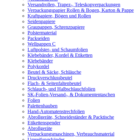
Versandrollen, Trapez-, Teleskopverpackungen
Verpackungspapier Rollen & Bogen, Karton & Pappe
Kraftpapiere, Bögen und Rollen
Seidenpapiere
Graupappen, Schrenzpapiere
Polstermaterial
Packseiden
Wellpappen C
Luftpolster- und Schaumfolien
Klebebänder, Kordel & Etiketten
Klebebänder
Polykordel
Beutel & Säcke, Schläuche
Druckverschlussbeutel
Flach- & Seitenfaltenbeutel
Schlauch- und Halbschlauchfolien
SK-Folien-Versand-, & Dokumententaschen
Folien
Palettenhauben
Hand-Automatenstrechfolien
Abrollgeräte, Schneideständer & Packtische
Etikettenspender
Abrollgeräte
Verpackungsmaschinen, Verbrauchsmaterial
Umreifungsbänder