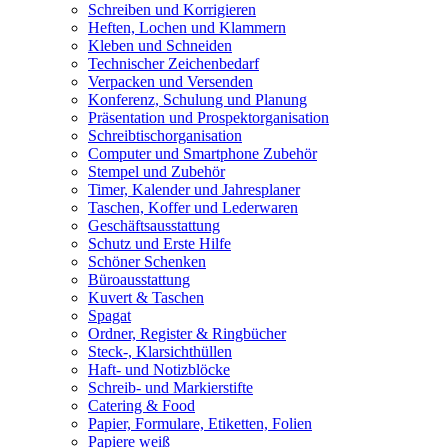
Schreiben und Korrigieren
Heften, Lochen und Klammern
Kleben und Schneiden
Technischer Zeichenbedarf
Verpacken und Versenden
Konferenz, Schulung und Planung
Präsentation und Prospektorganisation
Schreibtischorganisation
Computer und Smartphone Zubehör
Stempel und Zubehör
Timer, Kalender und Jahresplaner
Taschen, Koffer und Lederwaren
Geschäftsausstattung
Schutz und Erste Hilfe
Schöner Schenken
Büroausstattung
Kuvert & Taschen
Spagat
Ordner, Register & Ringbücher
Steck-, Klarsichthüllen
Haft- und Notizblöcke
Schreib- und Markierstifte
Catering & Food
Papier, Formulare, Etiketten, Folien
Papiere weiß