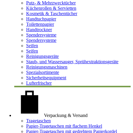
Putz- & Mehrzwecktücher
Küchenrollen & Servietten
Kosmetik & Taschentücher
Handtuchpapier
Toilettenpapier
Handtrockner
Spendersysteme
Spendersysteme
Seifen
Seifen
Reinigungsgeräte
Staub- und Wassersauger, Sprühextraktionsgeräte
Reinigungsmaschinen
Spezialsortimente
Sicherheitsequipment
Lufterfrischer
Verpackung & Versand
Tragetaschen
Papier-Tragetaschen mit flachem Henkel
Papier-Tragetaschen mit gedrehtem Papierkordel