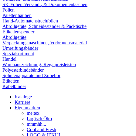
SK-Folien-Versand-, & Dokumententaschen
Folien
Palettenhauben
Hand-Automatenstrechfolien
Abrollgeräte, Schneideständer & Packtische
Etikettenspender
Abrollgeräte
Verpackungsmaschinen, Verbrauchsmaterial
Umreifungsbänder
Spezialsortiment
Handel
Warenauszeichnung, Regalpreisleisten
Polyesterbindebänder
Splintenapparate und Zubehör
Etiketten
Kabelbinder
Kataloge
Karriere
Eigenmarken
me:tex
Logisch Öko
mmmhh...
Cool and Fresh
LOGO & [I´KU]