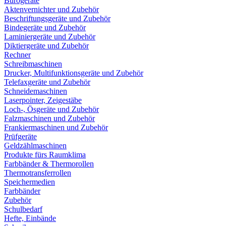
Bürogeräte
Aktenvernichter und Zubehör
Beschriftungsgeräte und Zubehör
Bindegeräte und Zubehör
Laminiergeräte und Zubehör
Diktiergeräte und Zubehör
Rechner
Schreibmaschinen
Drucker, Multifunktionsgeräte und Zubehör
Telefaxgeräte und Zubehör
Schneidemaschinen
Laserpointer, Zeigestäbe
Loch-, Ösgeräte und Zubehör
Falzmaschinen und Zubehör
Frankiermaschinen und Zubehör
Prüfgeräte
Geldzählmaschinen
Produkte fürs Raumklima
Farbbänder & Thermorollen
Thermotransferrollen
Speichermedien
Farbbänder
Zubehör
Schulbedarf
Hefte, Einbände