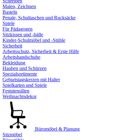
Schreiben
Malen, Zeichnen
Basteln
Penale, Schultaschen und Rucksäcke
Spiele
Für Pädagogen
Sitzkissen und -bälle
Kinder-Schulmöbel und -Stühle
Sicherheit
Arbeitsschutz, Sicherheit & Erste Hilfe
Arbeitshandschuhe
Bekleidung
Hauben und Schürzen
Spezialsortimente
Geburtstagskerzen mit Halter
Spielkarten und Spiele
Festutensilien
Weihnachtsdekor
Büromöbel & Planung
Sitzmöbel