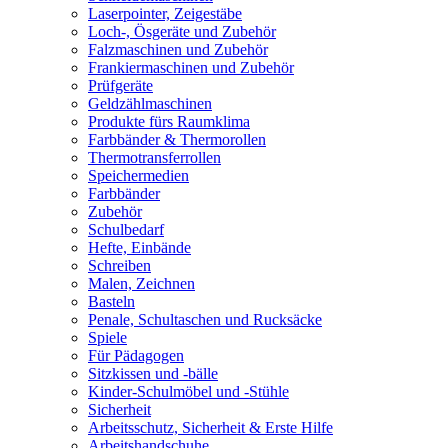
Laserpointer, Zeigestäbe
Loch-, Ösgeräte und Zubehör
Falzmaschinen und Zubehör
Frankiermaschinen und Zubehör
Prüfgeräte
Geldzählmaschinen
Produkte fürs Raumklima
Farbbänder & Thermorollen
Thermotransferrollen
Speichermedien
Farbbänder
Zubehör
Schulbedarf
Hefte, Einbände
Schreiben
Malen, Zeichnen
Basteln
Penale, Schultaschen und Rucksäcke
Spiele
Für Pädagogen
Sitzkissen und -bälle
Kinder-Schulmöbel und -Stühle
Sicherheit
Arbeitsschutz, Sicherheit & Erste Hilfe
Arbeitshandschuhe