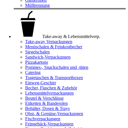
Garderoben
Mülltrennung
Take-away & Lebensmittelverp.
Take-away Verpackungen
Menüschalen & Feinkostbecher
Siegelschalen
Sandwich-Verpackungen
Pizzakartons
Pommes-, Snackschalen und -tüten
Catering
Tragetaschen & Transportboxen
Einweg-Geschirr
Becher, Flaschen & Zubehör
Lebensmittelverpackungen
Beutel & Verschlüsse
Etiketten & Banderolen
Behälter, Dosen & Trays
Obst- & Gemüse-Verpackungen
Fischverpackungen
Feingebäck-Verpackungen