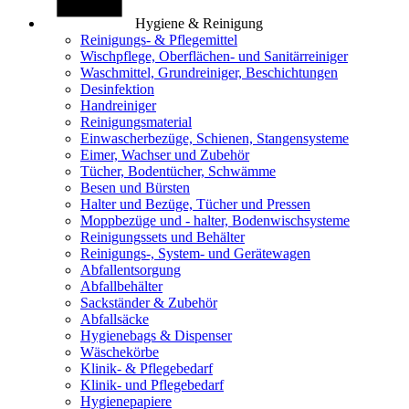
Hygiene & Reinigung
Reinigungs- & Pflegemittel
Wischpflege, Oberflächen- und Sanitärreiniger
Waschmittel, Grundreiniger, Beschichtungen
Desinfektion
Handreiniger
Reinigungsmaterial
Einwascherbezüge, Schienen, Stangensysteme
Eimer, Wachser und Zubehör
Tücher, Bodentücher, Schwämme
Besen und Bürsten
Halter und Bezüge, Tücher und Pressen
Moppbezüge und - halter, Bodenwischsysteme
Reinigungssets und Behälter
Reinigungs-, System- und Gerätewagen
Abfallentsorgung
Abfallbehälter
Sackständer & Zubehör
Abfallsäcke
Hygienebags & Dispenser
Wäschekörbe
Klinik- & Pflegebedarf
Klinik- und Pflegebedarf
Hygienepapiere