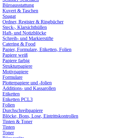
Büroausstattung
Kuvert & Taschen
Spagat
Ordner, Register & Ringbücher
Steck-, Klarsichthüllen
Haft- und Notizblöcke
Schreib- und Markierstifte
Catering & Food
Papier, Formulare, Etiketten, Folien
Papiere weiß
Papiere farbig
Strukturpapiere
Motivpapiere
Formulare
Plotterpapiere und -folien
Additions- und Kassarollen
Etiketten
Etiketten PCL3
Folien
Durchschreibpapiere
Blöcke, Bons, Lose, Eintrittskontrollen
Tinten & Toner
Tinten
Toner