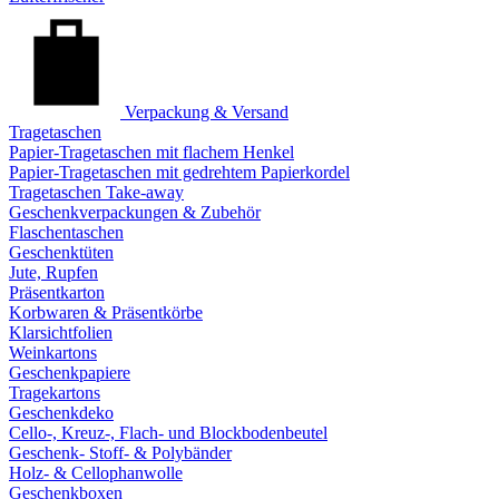
Verpackung & Versand
Tragetaschen
Papier-Tragetaschen mit flachem Henkel
Papier-Tragetaschen mit gedrehtem Papierkordel
Tragetaschen Take-away
Geschenkverpackungen & Zubehör
Flaschentaschen
Geschenktüten
Jute, Rupfen
Präsentkarton
Korbwaren & Präsentkörbe
Klarsichtfolien
Weinkartons
Geschenkpapiere
Tragekartons
Geschenkdeko
Cello-, Kreuz-, Flach- und Blockbodenbeutel
Geschenk- Stoff- & Polybänder
Holz- & Cellophanwolle
Geschenkboxen