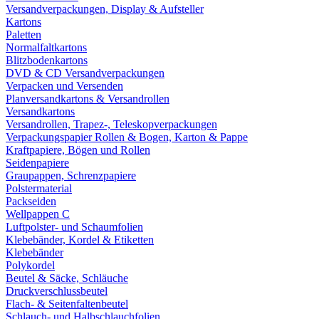
Versandverpackungen, Display & Aufsteller
Kartons
Paletten
Normalfaltkartons
Blitzbodenkartons
DVD & CD Versandverpackungen
Verpacken und Versenden
Planversandkartons & Versandrollen
Versandkartons
Versandrollen, Trapez-, Teleskopverpackungen
Verpackungspapier Rollen & Bogen, Karton & Pappe
Kraftpapiere, Bögen und Rollen
Seidenpapiere
Graupappen, Schrenzpapiere
Polstermaterial
Packseiden
Wellpappen C
Luftpolster- und Schaumfolien
Klebebänder, Kordel & Etiketten
Klebebänder
Polykordel
Beutel & Säcke, Schläuche
Druckverschlussbeutel
Flach- & Seitenfaltenbeutel
Schlauch- und Halbschlauchfolien