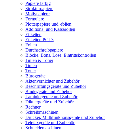
Papiere farbig
Strukturpapiere
Motivpapiere
Formulare
Plotterpapiere und -folien
Additions- und Kassarollen
Etiketten
Etiketten PCL3
Folien
Durchschreibpapiere
Blöcke, Bons, Lose, Eintrittskontrollen
Tinten & Toner
Tinten
Toner
Bürogeräte
Aktenvernichter und Zubehör
Beschriftungsgeräte und Zubehör
Bindegeräte und Zubehör
Laminiergeräte und Zubehör
Diktiergeräte und Zubehör
Rechner
Schreibmaschinen
Drucker, Multifunktionsgeräte und Zubehör
Telefaxgeräte und Zubehör
Schneidemaschinen