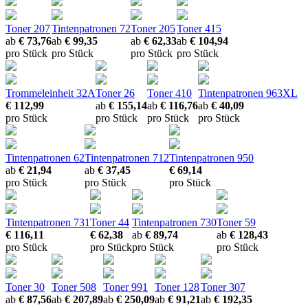
Toner 207
Tintenpatronen 72
Toner 205
Toner 415
ab
€ 73,76
ab
€ 99,35
ab
€ 62,33
ab
€ 104,94
pro Stück
pro Stück
pro Stück
pro Stück
Trommeleinheit 32A
Toner 26
Toner 410
Tintenpatronen 963XL
€ 112,99
ab
€ 155,14
ab
€ 116,76
ab
€ 40,09
pro Stück
pro Stück
pro Stück
pro Stück
Tintenpatronen 62
Tintenpatronen 712
Tintenpatronen 950
ab
€ 21,94
ab
€ 37,45
€ 69,14
pro Stück
pro Stück
pro Stück
Tintenpatronen 731
Toner 44
Tintenpatronen 730
Toner 59
€ 116,11
€ 62,38
ab
€ 89,74
ab
€ 128,43
pro Stück
pro Stück
pro Stück
pro Stück
Toner 30
Toner 508
Toner 991
Toner 128
Toner 307
ab
€ 87,56
ab
€ 207,89
ab
€ 250,09
ab
€ 91,21
ab
€ 192,35