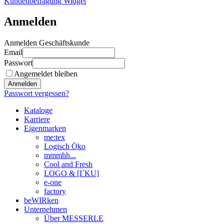
Kundenbefragung Widget
Anmelden
Anmelden Geschäftskunde
Email
Passwort
Angemeldet bleiben
Anmelden
Passwort vergessen?
Kataloge
Karriere
Eigenmarken
me:tex
Logisch Öko
mmmhh...
Cool and Fresh
LOGO & [I´KU]
e-one
factory
beWIRken
Unternehmen
Über MESSERLE