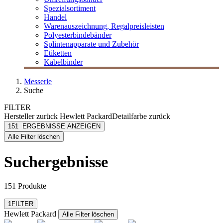
Spezialsortiment
Handel
Warenauszeichnung, Regalpreisleisten
Polyesterbindebänder
Splintenapparate und Zubehör
Etiketten
Kabelbinder
Messerle
Suche
FILTER
Hersteller
zurück
Hewlett Packard
Detailfarbe
zurück
Hewlett Packard
blau
151
ERGEBNISSE ANZEIGEN
[e] one
cyan
Alle Filter löschen
[I`KU]
extraweiß
3L
gelb
Suchergebnisse
3M
gloss
mehr anzeigen
Abus
mehr anzeigen
151 Produkte
Filter zurücksetzen
1
FILTER
Hewlett Packard
Alle Filter löschen