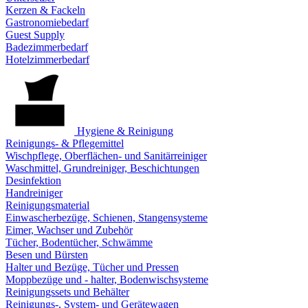
Kerzen & Fackeln
Gastronomiebedarf
Guest Supply
Badezimmerbedarf
Hotelzimmerbedarf
Hygiene & Reinigung
Reinigungs- & Pflegemittel
Wischpflege, Oberflächen- und Sanitärreiniger
Waschmittel, Grundreiniger, Beschichtungen
Desinfektion
Handreiniger
Reinigungsmaterial
Einwascherbezüge, Schienen, Stangensysteme
Eimer, Wachser und Zubehör
Tücher, Bodentücher, Schwämme
Besen und Bürsten
Halter und Bezüge, Tücher und Pressen
Moppbezüge und - halter, Bodenwischsysteme
Reinigungssets und Behälter
Reinigungs-, System- und Gerätewagen