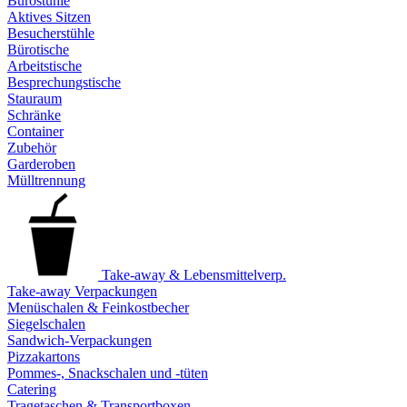
Bürostühle
Aktives Sitzen
Besucherstühle
Bürotische
Arbeitstische
Besprechungstische
Stauraum
Schränke
Container
Zubehör
Garderoben
Mülltrennung
Take-away & Lebensmittelverp.
Take-away Verpackungen
Menüschalen & Feinkostbecher
Siegelschalen
Sandwich-Verpackungen
Pizzakartons
Pommes-, Snackschalen und -tüten
Catering
Tragetaschen & Transportboxen