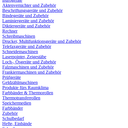
Bürogeräte
Aktenvernichter und Zubehör
Beschriftungsgeräte und Zubehör
Bindegeräte und Zubehör
Laminiergeräte und Zubehör
Diktiergeräte und Zubehör
Rechner
Schreibmaschinen
Drucker, Multifunktionsgeräte und Zubehör
Telefaxgeräte und Zubehör
Schneidemaschinen
Laserpointer, Zeigestäbe
Loch-, Ösgeräte und Zubehör
Falzmaschinen und Zubehör
Frankiermaschinen und Zubehör
Prüfgeräte
Geldzählmaschinen
Produkte fürs Raumklima
Farbbänder & Thermorollen
Thermotransferrollen
Speichermedien
Farbbänder
Zubehör
Schulbedarf
Hefte, Einbände