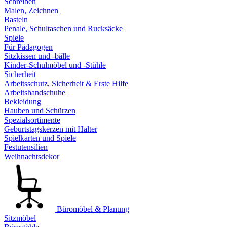
Schreiben
Malen, Zeichnen
Basteln
Penale, Schultaschen und Rucksäcke
Spiele
Für Pädagogen
Sitzkissen und -bälle
Kinder-Schulmöbel und -Stühle
Sicherheit
Arbeitsschutz, Sicherheit & Erste Hilfe
Arbeitshandschuhe
Bekleidung
Hauben und Schürzen
Spezialsortimente
Geburtstagskerzen mit Halter
Spielkarten und Spiele
Festutensilien
Weihnachtsdekor
Büromöbel & Planung
Sitzmöbel