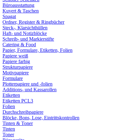
Büroausstattung
Kuvert & Taschen
Spagat
Ordner, Register & Ringbücher
Steck-, Klarsichthüllen
Haft- und Notizblöcke
Schreib- und Markierstifte
Catering & Food
Papier, Formulare, Etiketten, Folien
Papiere weiß
Papiere farbig
Strukturpapiere
Motivpapiere
Formulare
Plotterpapiere und -folien
Additions- und Kassarollen
Etiketten
Etiketten PCL3
Folien
Durchschreibpapiere
Blöcke, Bons, Lose, Eintrittskontrollen
Tinten & Toner
Tinten
Toner