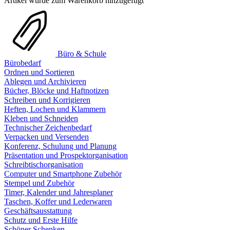
Artikel wurde zum Warenkorb hinzugefügt
Büro & Schule
Bürobedarf
Ordnen und Sortieren
Ablegen und Archivieren
Bücher, Blöcke und Haftnotizen
Schreiben und Korrigieren
Heften, Lochen und Klammern
Kleben und Schneiden
Technischer Zeichenbedarf
Verpacken und Versenden
Konferenz, Schulung und Planung
Präsentation und Prospektorganisation
Schreibtischorganisation
Computer und Smartphone Zubehör
Stempel und Zubehör
Timer, Kalender und Jahresplaner
Taschen, Koffer und Lederwaren
Geschäftsausstattung
Schutz und Erste Hilfe
Schöner Schenken