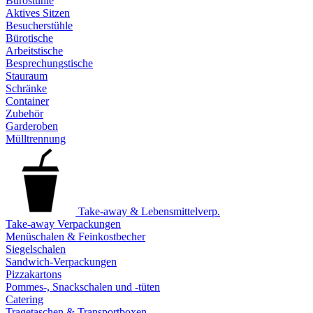
Bürostühle
Aktives Sitzen
Besucherstühle
Bürotische
Arbeitstische
Besprechungstische
Stauraum
Schränke
Container
Zubehör
Garderoben
Mülltrennung
Take-away & Lebensmittelverp.
Take-away Verpackungen
Menüschalen & Feinkostbecher
Siegelschalen
Sandwich-Verpackungen
Pizzakartons
Pommes-, Snackschalen und -tüten
Catering
Tragetaschen & Transportboxen