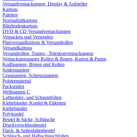
Versandverpackungen, Display & Aufsteller
Kartons
Paletten
Normalfaltkartons
Blitzbodenkartons
DVD & CD Versandverpackungen
Verpacken und Versenden
Planversandkartons & Versandrollen
Versandkartons
Versandrollen, Trapez-, Teleskopverpackungen
Verpackungspapier Rollen & Bogen, Karton & Pappe
Kraftpapiere, Bögen und Rollen
Seidenpapiere
Graupappen, Schrenzpapiere
Polstermaterial
Packseiden
Wellpappen C
Luftpolster- und Schaumfolien
Klebebänder, Kordel & Etiketten
Klebebänder
Polykordel
Beutel & Säcke, Schläuche
Druckverschlussbeutel
Flach- & Seitenfaltenbeutel
Schlauch- und Halbschlauchfolien