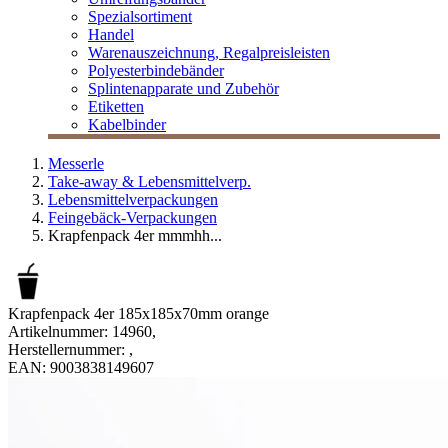
Spezialsortiment
Handel
Warenauszeichnung, Regalpreisleisten
Polyesterbindebänder
Splintenapparate und Zubehör
Etiketten
Kabelbinder
Messerle
Take-away & Lebensmittelverp.
Lebensmittelverpackungen
Feingebäck-Verpackungen
Krapfenpack 4er mmmhh...
Krapfenpack 4er 185x185x70mm orange
Artikelnummer:
14960
,
Herstellernummer:
,
EAN:
9003838149607