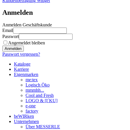
Kundenbefragung Widget
Anmelden
Anmelden Geschäftskunde
Email
Passwort
Angemeldet bleiben
Anmelden
Passwort vergessen?
Kataloge
Karriere
Eigenmarken
me:tex
Logisch Öko
mmmhh...
Cool and Fresh
LOGO & [I´KU]
e-one
factory
beWIRken
Unternehmen
Über MESSERLE