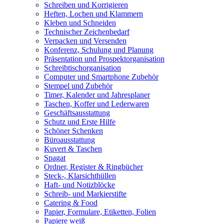
Schreiben und Korrigieren
Heften, Lochen und Klammern
Kleben und Schneiden
Technischer Zeichenbedarf
Verpacken und Versenden
Konferenz, Schulung und Planung
Präsentation und Prospektorganisation
Schreibtischorganisation
Computer und Smartphone Zubehör
Stempel und Zubehör
Timer, Kalender und Jahresplaner
Taschen, Koffer und Lederwaren
Geschäftsausstattung
Schutz und Erste Hilfe
Schöner Schenken
Büroausstattung
Kuvert & Taschen
Spagat
Ordner, Register & Ringbücher
Steck-, Klarsichthüllen
Haft- und Notizblöcke
Schreib- und Markierstifte
Catering & Food
Papier, Formulare, Etiketten, Folien
Papiere weiß