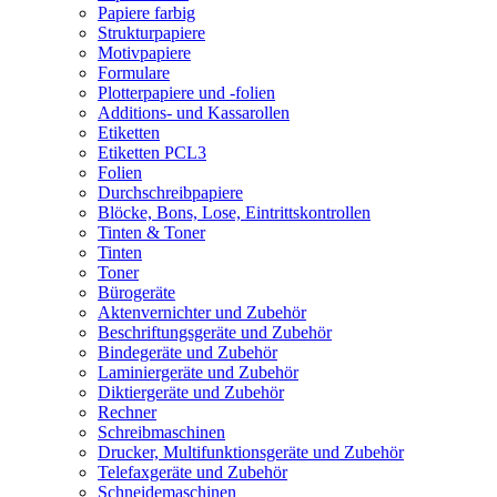
Papiere farbig
Strukturpapiere
Motivpapiere
Formulare
Plotterpapiere und -folien
Additions- und Kassarollen
Etiketten
Etiketten PCL3
Folien
Durchschreibpapiere
Blöcke, Bons, Lose, Eintrittskontrollen
Tinten & Toner
Tinten
Toner
Bürogeräte
Aktenvernichter und Zubehör
Beschriftungsgeräte und Zubehör
Bindegeräte und Zubehör
Laminiergeräte und Zubehör
Diktiergeräte und Zubehör
Rechner
Schreibmaschinen
Drucker, Multifunktionsgeräte und Zubehör
Telefaxgeräte und Zubehör
Schneidemaschinen