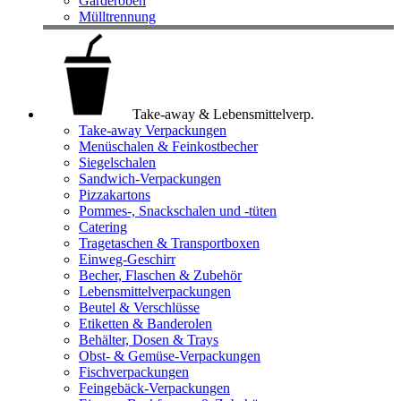
Garderoben
Mülltrennung
Take-away & Lebensmittelverp.
Take-away Verpackungen
Menüschalen & Feinkostbecher
Siegelschalen
Sandwich-Verpackungen
Pizzakartons
Pommes-, Snackschalen und -tüten
Catering
Tragetaschen & Transportboxen
Einweg-Geschirr
Becher, Flaschen & Zubehör
Lebensmittelverpackungen
Beutel & Verschlüsse
Etiketten & Banderolen
Behälter, Dosen & Trays
Obst- & Gemüse-Verpackungen
Fischverpackungen
Feingebäck-Verpackungen