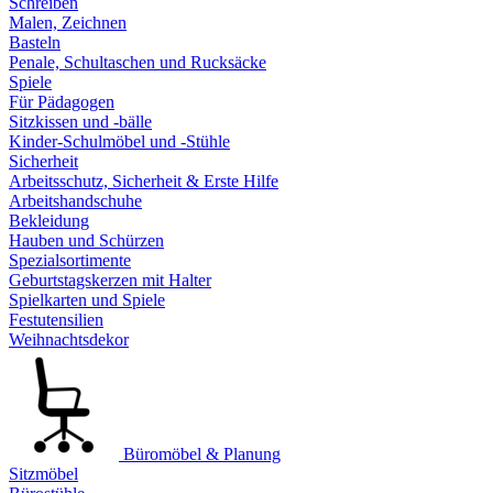
Schreiben
Malen, Zeichnen
Basteln
Penale, Schultaschen und Rucksäcke
Spiele
Für Pädagogen
Sitzkissen und -bälle
Kinder-Schulmöbel und -Stühle
Sicherheit
Arbeitsschutz, Sicherheit & Erste Hilfe
Arbeitshandschuhe
Bekleidung
Hauben und Schürzen
Spezialsortimente
Geburtstagskerzen mit Halter
Spielkarten und Spiele
Festutensilien
Weihnachtsdekor
Büromöbel & Planung
Sitzmöbel