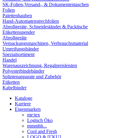
SK-Folien-Versand-, & Dokumententaschen
Folien
Palettenhauben
Hand-Automatenstrechfolien
Abrollgeräte, Schneideständer & Packtische
Etikettenspender
Abrollgeräte
Verpackungsmaschinen, Verbrauchsmaterial
Umreifungsbänder
Spezialsortiment
Handel
Warenauszeichnung, Regalpreisleisten
Polyesterbindebänder
Splintenapparate und Zubehör
Etiketten
Kabelbinder
Kataloge
Karriere
Eigenmarken
me:tex
Logisch Öko
mmmhh...
Cool and Fresh
LOGO & [I´KU]