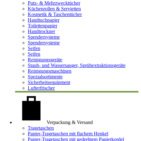
Putz- & Mehrzwecktücher
Küchenrollen & Servietten
Kosmetik & Taschentücher
Handtuchpapier
Toilettenpapier
Handtrockner
Spendersysteme
Spendersysteme
Seifen
Seifen
Reinigungsgeräte
Staub- und Wassersauger, Sprühextraktionsgeräte
Reinigungsmaschinen
Spezialsortimente
Sicherheitsequipment
Lufterfrischer
Verpackung & Versand
Tragetaschen
Papier-Tragetaschen mit flachem Henkel
Papier-Tragetaschen mit gedrehtem Papierkordel