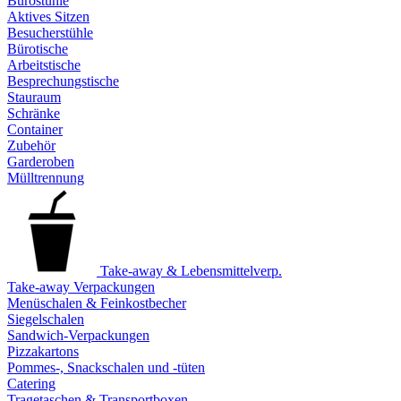
Bürostühle
Aktives Sitzen
Besucherstühle
Bürotische
Arbeitstische
Besprechungstische
Stauraum
Schränke
Container
Zubehör
Garderoben
Mülltrennung
Take-away & Lebensmittelverp.
Take-away Verpackungen
Menüschalen & Feinkostbecher
Siegelschalen
Sandwich-Verpackungen
Pizzakartons
Pommes-, Snackschalen und -tüten
Catering
Tragetaschen & Transportboxen