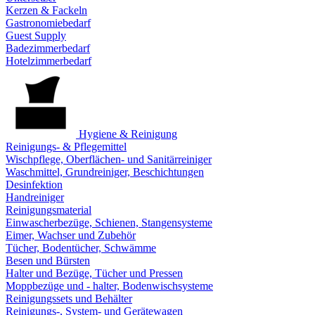
Kerzen & Fackeln
Gastronomiebedarf
Guest Supply
Badezimmerbedarf
Hotelzimmerbedarf
Hygiene & Reinigung
Reinigungs- & Pflegemittel
Wischpflege, Oberflächen- und Sanitärreiniger
Waschmittel, Grundreiniger, Beschichtungen
Desinfektion
Handreiniger
Reinigungsmaterial
Einwascherbezüge, Schienen, Stangensysteme
Eimer, Wachser und Zubehör
Tücher, Bodentücher, Schwämme
Besen und Bürsten
Halter und Bezüge, Tücher und Pressen
Moppbezüge und - halter, Bodenwischsysteme
Reinigungssets und Behälter
Reinigungs-, System- und Gerätewagen