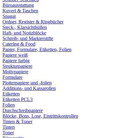
Büroausstattung
Kuvert & Taschen
Spagat
Ordner, Register & Ringbücher
Steck-, Klarsichthüllen
Haft- und Notizblöcke
Schreib- und Markierstifte
Catering & Food
Papier, Formulare, Etiketten, Folien
Papiere weiß
Papiere farbig
Strukturpapiere
Motivpapiere
Formulare
Plotterpapiere und -folien
Additions- und Kassarollen
Etiketten
Etiketten PCL3
Folien
Durchschreibpapiere
Blöcke, Bons, Lose, Eintrittskontrollen
Tinten & Toner
Tinten
Toner