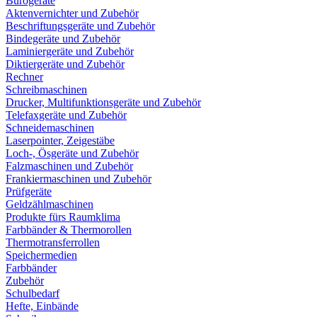
Bürogeräte
Aktenvernichter und Zubehör
Beschriftungsgeräte und Zubehör
Bindegeräte und Zubehör
Laminiergeräte und Zubehör
Diktiergeräte und Zubehör
Rechner
Schreibmaschinen
Drucker, Multifunktionsgeräte und Zubehör
Telefaxgeräte und Zubehör
Schneidemaschinen
Laserpointer, Zeigestäbe
Loch-, Ösgeräte und Zubehör
Falzmaschinen und Zubehör
Frankiermaschinen und Zubehör
Prüfgeräte
Geldzählmaschinen
Produkte fürs Raumklima
Farbbänder & Thermorollen
Thermotransferrollen
Speichermedien
Farbbänder
Zubehör
Schulbedarf
Hefte, Einbände