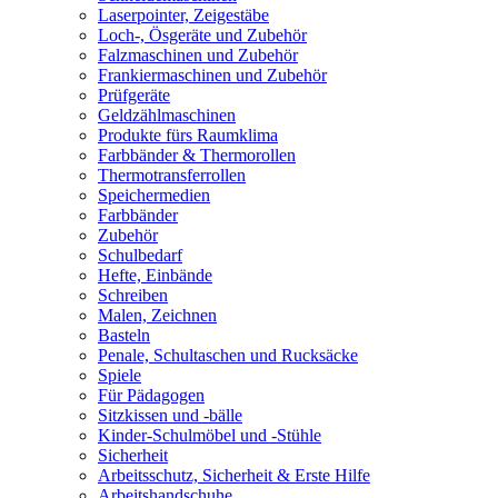
Laserpointer, Zeigestäbe
Loch-, Ösgeräte und Zubehör
Falzmaschinen und Zubehör
Frankiermaschinen und Zubehör
Prüfgeräte
Geldzählmaschinen
Produkte fürs Raumklima
Farbbänder & Thermorollen
Thermotransferrollen
Speichermedien
Farbbänder
Zubehör
Schulbedarf
Hefte, Einbände
Schreiben
Malen, Zeichnen
Basteln
Penale, Schultaschen und Rucksäcke
Spiele
Für Pädagogen
Sitzkissen und -bälle
Kinder-Schulmöbel und -Stühle
Sicherheit
Arbeitsschutz, Sicherheit & Erste Hilfe
Arbeitshandschuhe