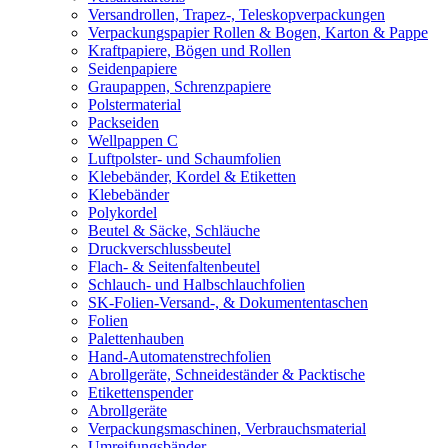
Versandrollen, Trapez-, Teleskopverpackungen
Verpackungspapier Rollen & Bogen, Karton & Pappe
Kraftpapiere, Bögen und Rollen
Seidenpapiere
Graupappen, Schrenzpapiere
Polstermaterial
Packseiden
Wellpappen C
Luftpolster- und Schaumfolien
Klebebänder, Kordel & Etiketten
Klebebänder
Polykordel
Beutel & Säcke, Schläuche
Druckverschlussbeutel
Flach- & Seitenfaltenbeutel
Schlauch- und Halbschlauchfolien
SK-Folien-Versand-, & Dokumententaschen
Folien
Palettenhauben
Hand-Automatenstrechfolien
Abrollgeräte, Schneideständer & Packtische
Etikettenspender
Abrollgeräte
Verpackungsmaschinen, Verbrauchsmaterial
Umreifungsbänder