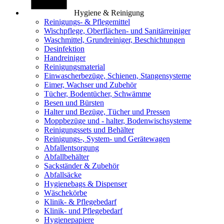
Hygiene & Reinigung
Reinigungs- & Pflegemittel
Wischpflege, Oberflächen- und Sanitärreiniger
Waschmittel, Grundreiniger, Beschichtungen
Desinfektion
Handreiniger
Reinigungsmaterial
Einwascherbezüge, Schienen, Stangensysteme
Eimer, Wachser und Zubehör
Tücher, Bodentücher, Schwämme
Besen und Bürsten
Halter und Bezüge, Tücher und Pressen
Moppbezüge und - halter, Bodenwischsysteme
Reinigungssets und Behälter
Reinigungs-, System- und Gerätewagen
Abfallentsorgung
Abfallbehälter
Sackständer & Zubehör
Abfallsäcke
Hygienebags & Dispenser
Wäschekörbe
Klinik- & Pflegebedarf
Klinik- und Pflegebedarf
Hygienepapiere