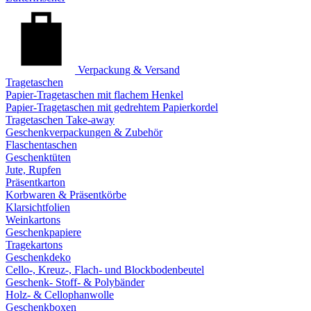
Verpackung & Versand
Tragetaschen
Papier-Tragetaschen mit flachem Henkel
Papier-Tragetaschen mit gedrehtem Papierkordel
Tragetaschen Take-away
Geschenkverpackungen & Zubehör
Flaschentaschen
Geschenktüten
Jute, Rupfen
Präsentkarton
Korbwaren & Präsentkörbe
Klarsichtfolien
Weinkartons
Geschenkpapiere
Tragekartons
Geschenkdeko
Cello-, Kreuz-, Flach- und Blockbodenbeutel
Geschenk- Stoff- & Polybänder
Holz- & Cellophanwolle
Geschenkboxen