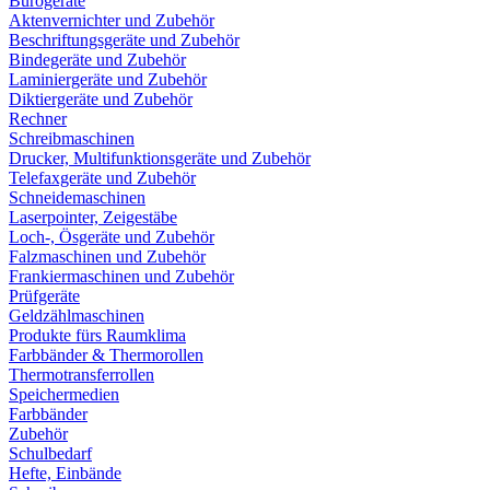
Bürogeräte
Aktenvernichter und Zubehör
Beschriftungsgeräte und Zubehör
Bindegeräte und Zubehör
Laminiergeräte und Zubehör
Diktiergeräte und Zubehör
Rechner
Schreibmaschinen
Drucker, Multifunktionsgeräte und Zubehör
Telefaxgeräte und Zubehör
Schneidemaschinen
Laserpointer, Zeigestäbe
Loch-, Ösgeräte und Zubehör
Falzmaschinen und Zubehör
Frankiermaschinen und Zubehör
Prüfgeräte
Geldzählmaschinen
Produkte fürs Raumklima
Farbbänder & Thermorollen
Thermotransferrollen
Speichermedien
Farbbänder
Zubehör
Schulbedarf
Hefte, Einbände