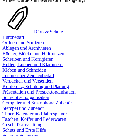
Artikel wurde zum Warenkorb hinzugefügt
Büro & Schule
Bürobedarf
Ordnen und Sortieren
Ablegen und Archivieren
Bücher, Blöcke und Haftnotizen
Schreiben und Korrigieren
Heften, Lochen und Klammern
Kleben und Schneiden
Technischer Zeichenbedarf
Verpacken und Versenden
Konferenz, Schulung und Planung
Präsentation und Prospektorganisation
Schreibtischorganisation
Computer und Smartphone Zubehör
Stempel und Zubehör
Timer, Kalender und Jahresplaner
Taschen, Koffer und Lederwaren
Geschäftsausstattung
Schutz und Erste Hilfe
Schöner Schenken