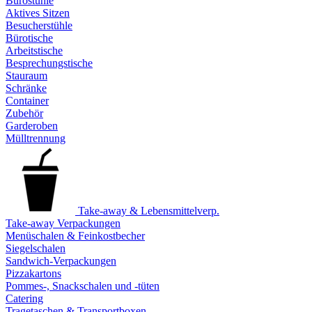
Bürostühle
Aktives Sitzen
Besucherstühle
Bürotische
Arbeitstische
Besprechungstische
Stauraum
Schränke
Container
Zubehör
Garderoben
Mülltrennung
Take-away & Lebensmittelverp.
Take-away Verpackungen
Menüschalen & Feinkostbecher
Siegelschalen
Sandwich-Verpackungen
Pizzakartons
Pommes-, Snackschalen und -tüten
Catering
Tragetaschen & Transportboxen