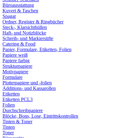
Büroausstattung
Kuvert & Taschen
Spagat
Ordner, Register & Ringbücher
Steck-, Klarsichthüllen
Haft- und Notizblöcke
Schreib- und Markierstifte
Catering & Food
Papier, Formulare, Etiketten, Folien
Papiere weiß
Papiere farbig
Strukturpapiere
Motivpapiere
Formulare
Plotterpapiere und -folien
Additions- und Kassarollen
Etiketten
Etiketten PCL3
Folien
Durchschreibpapiere
Blöcke, Bons, Lose, Eintrittskontrollen
Tinten & Toner
Tinten
Toner