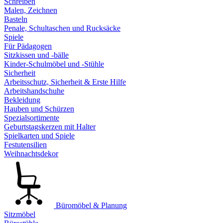
Schreiben
Malen, Zeichnen
Basteln
Penale, Schultaschen und Rucksäcke
Spiele
Für Pädagogen
Sitzkissen und -bälle
Kinder-Schulmöbel und -Stühle
Sicherheit
Arbeitsschutz, Sicherheit & Erste Hilfe
Arbeitshandschuhe
Bekleidung
Hauben und Schürzen
Spezialsortimente
Geburtstagskerzen mit Halter
Spielkarten und Spiele
Festutensilien
Weihnachtsdekor
Büromöbel & Planung
Sitzmöbel