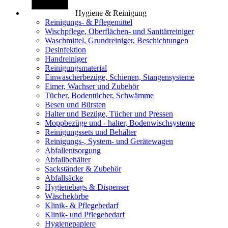
Hygiene & Reinigung
Reinigungs- & Pflegemittel
Wischpflege, Oberflächen- und Sanitärreiniger
Waschmittel, Grundreiniger, Beschichtungen
Desinfektion
Handreiniger
Reinigungsmaterial
Einwascherbezüge, Schienen, Stangensysteme
Eimer, Wachser und Zubehör
Tücher, Bodentücher, Schwämme
Besen und Bürsten
Halter und Bezüge, Tücher und Pressen
Moppbezüge und - halter, Bodenwischsysteme
Reinigungssets und Behälter
Reinigungs-, System- und Gerätewagen
Abfallentsorgung
Abfallbehälter
Sackständer & Zubehör
Abfallsäcke
Hygienebags & Dispenser
Wäschekörbe
Klinik- & Pflegebedarf
Klinik- und Pflegebedarf
Hygienepapiere