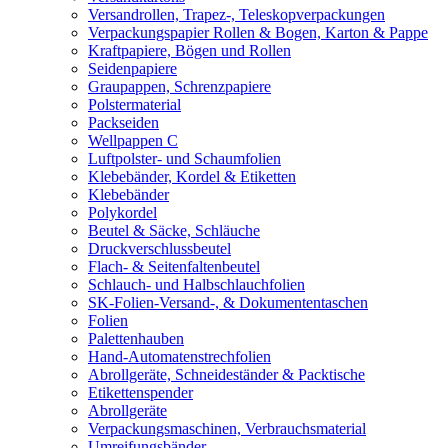
Versandrollen, Trapez-, Teleskopverpackungen
Verpackungspapier Rollen & Bogen, Karton & Pappe
Kraftpapiere, Bögen und Rollen
Seidenpapiere
Graupappen, Schrenzpapiere
Polstermaterial
Packseiden
Wellpappen C
Luftpolster- und Schaumfolien
Klebebänder, Kordel & Etiketten
Klebebänder
Polykordel
Beutel & Säcke, Schläuche
Druckverschlussbeutel
Flach- & Seitenfaltenbeutel
Schlauch- und Halbschlauchfolien
SK-Folien-Versand-, & Dokumententaschen
Folien
Palettenhauben
Hand-Automatenstrechfolien
Abrollgeräte, Schneideständer & Packtische
Etikettenspender
Abrollgeräte
Verpackungsmaschinen, Verbrauchsmaterial
Umreifungsbänder