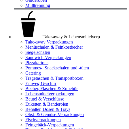
Garderoben
Mülltrennung
Take-away & Lebensmittelverp.
Take-away Verpackungen
Menüschalen & Feinkostbecher
Siegelschalen
Sandwich-Verpackungen
Pizzakartons
Pommes-, Snackschalen und -tüten
Catering
Tragetaschen & Transportboxen
Einweg-Geschirr
Becher, Flaschen & Zubehör
Lebensmittelverpackungen
Beutel & Verschlüsse
Etiketten & Banderolen
Behälter, Dosen & Trays
Obst- & Gemüse-Verpackungen
Fischverpackungen
Feingebäck-Verpackungen