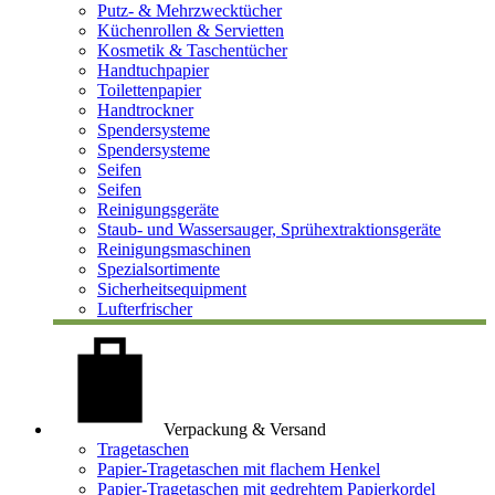
Putz- & Mehrzwecktücher
Küchenrollen & Servietten
Kosmetik & Taschentücher
Handtuchpapier
Toilettenpapier
Handtrockner
Spendersysteme
Spendersysteme
Seifen
Seifen
Reinigungsgeräte
Staub- und Wassersauger, Sprühextraktionsgeräte
Reinigungsmaschinen
Spezialsortimente
Sicherheitsequipment
Lufterfrischer
Verpackung & Versand
Tragetaschen
Papier-Tragetaschen mit flachem Henkel
Papier-Tragetaschen mit gedrehtem Papierkordel