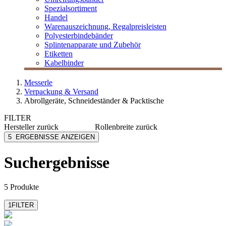
Spezialsortiment
Handel
Warenauszeichnung, Regalpreisleisten
Polyesterbindebänder
Splintenapparate und Zubehör
Etiketten
Kabelbinder
Messerle
Verpackung & Versand
Abrollgeräte, Schneideständer & Packtische
FILTER
Hersteller
zurück
Rollenbreite
zurück
Hüdig+Rocholz
300
5
ERGEBNISSE ANZEIGEN
400
500
Suchergebnisse
600
750
mehr anzeigen
5 Produkte
1
FILTER