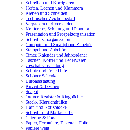
Schreiben und Korrigieren
Heften, Lochen und Klammern
Kleben und Schneiden
Technischer Zeichenbedarf
Verpacken und Versenden
Konferenz, Schulung und Planung
Präsentation und Prospektorganisation
Schreibtischorganisation
Computer und Smartphone Zubehör
Stempel und Zubehör
Timer, Kalender und Jahresplaner
Taschen, Koffer und Lederwaren
Geschäftsausstattung
Schutz und Erste Hilfe
Schöner Schenken
Büroausstattung
Kuvert & Taschen
Spagat
Ordner, Register & Ringbücher
Steck-, Klarsichthüllen
Haft- und Notizblöcke
Schreib- und Markierstifte
Catering & Food
Papier, Formulare, Etiketten, Folien
Papiere weiß