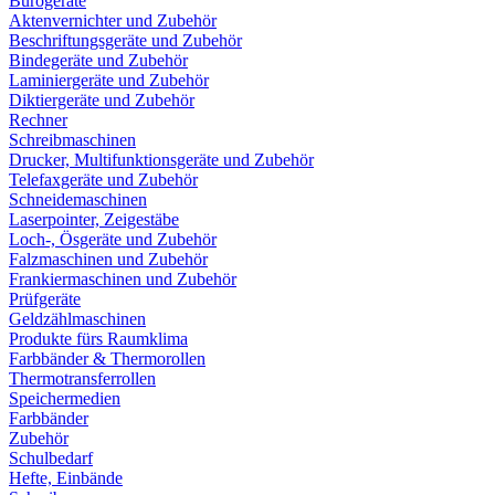
Bürogeräte
Aktenvernichter und Zubehör
Beschriftungsgeräte und Zubehör
Bindegeräte und Zubehör
Laminiergeräte und Zubehör
Diktiergeräte und Zubehör
Rechner
Schreibmaschinen
Drucker, Multifunktionsgeräte und Zubehör
Telefaxgeräte und Zubehör
Schneidemaschinen
Laserpointer, Zeigestäbe
Loch-, Ösgeräte und Zubehör
Falzmaschinen und Zubehör
Frankiermaschinen und Zubehör
Prüfgeräte
Geldzählmaschinen
Produkte fürs Raumklima
Farbbänder & Thermorollen
Thermotransferrollen
Speichermedien
Farbbänder
Zubehör
Schulbedarf
Hefte, Einbände