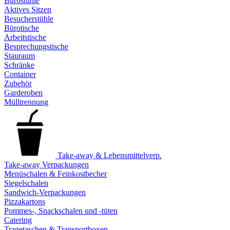
Bürostühle
Aktives Sitzen
Besucherstühle
Bürotische
Arbeitstische
Besprechungstische
Stauraum
Schränke
Container
Zubehör
Garderoben
Mülltrennung
Take-away & Lebensmittelverp.
Take-away Verpackungen
Menüschalen & Feinkostbecher
Siegelschalen
Sandwich-Verpackungen
Pizzakartons
Pommes-, Snackschalen und -tüten
Catering
Tragetaschen & Transportboxen