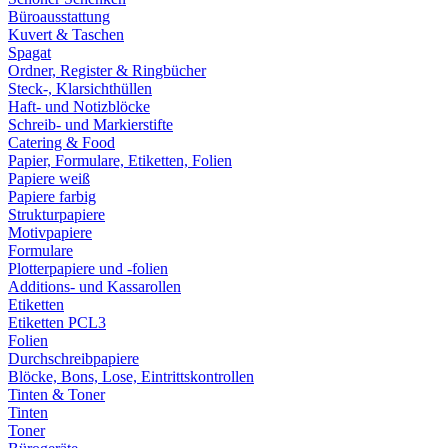
Büroausstattung
Kuvert & Taschen
Spagat
Ordner, Register & Ringbücher
Steck-, Klarsichthüllen
Haft- und Notizblöcke
Schreib- und Markierstifte
Catering & Food
Papier, Formulare, Etiketten, Folien
Papiere weiß
Papiere farbig
Strukturpapiere
Motivpapiere
Formulare
Plotterpapiere und -folien
Additions- und Kassarollen
Etiketten
Etiketten PCL3
Folien
Durchschreibpapiere
Blöcke, Bons, Lose, Eintrittskontrollen
Tinten & Toner
Tinten
Toner