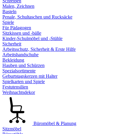
Schreiben
Malen, Zeichnen
Basteln
Penale, Schultaschen und Rucksäcke
Spiele
Für Pädagogen
Sitzkissen und -bälle
Kinder-Schulmöbel und -Stühle
Sicherheit
Arbeitsschutz, Sicherheit & Erste Hilfe
Arbeitshandschuhe
Bekleidung
Hauben und Schürzen
Spezialsortimente
Geburtstagskerzen mit Halter
Spielkarten und Spiele
Festutensilien
Weihnachtsdekor
Büromöbel & Planung
Sitzmöbel