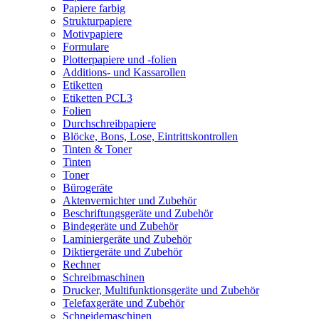
Papiere farbig
Strukturpapiere
Motivpapiere
Formulare
Plotterpapiere und -folien
Additions- und Kassarollen
Etiketten
Etiketten PCL3
Folien
Durchschreibpapiere
Blöcke, Bons, Lose, Eintrittskontrollen
Tinten & Toner
Tinten
Toner
Bürogeräte
Aktenvernichter und Zubehör
Beschriftungsgeräte und Zubehör
Bindegeräte und Zubehör
Laminiergeräte und Zubehör
Diktiergeräte und Zubehör
Rechner
Schreibmaschinen
Drucker, Multifunktionsgeräte und Zubehör
Telefaxgeräte und Zubehör
Schneidemaschinen