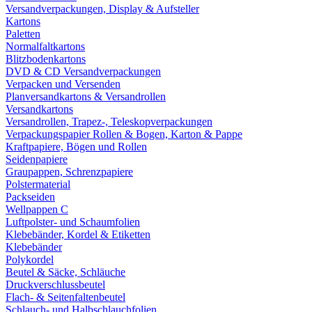
Versandverpackungen, Display & Aufsteller
Kartons
Paletten
Normalfaltkartons
Blitzbodenkartons
DVD & CD Versandverpackungen
Verpacken und Versenden
Planversandkartons & Versandrollen
Versandkartons
Versandrollen, Trapez-, Teleskopverpackungen
Verpackungspapier Rollen & Bogen, Karton & Pappe
Kraftpapiere, Bögen und Rollen
Seidenpapiere
Graupappen, Schrenzpapiere
Polstermaterial
Packseiden
Wellpappen C
Luftpolster- und Schaumfolien
Klebebänder, Kordel & Etiketten
Klebebänder
Polykordel
Beutel & Säcke, Schläuche
Druckverschlussbeutel
Flach- & Seitenfaltenbeutel
Schlauch- und Halbschlauchfolien