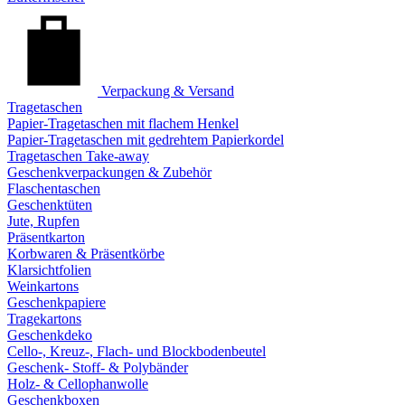
Verpackung & Versand
Tragetaschen
Papier-Tragetaschen mit flachem Henkel
Papier-Tragetaschen mit gedrehtem Papierkordel
Tragetaschen Take-away
Geschenkverpackungen & Zubehör
Flaschentaschen
Geschenktüten
Jute, Rupfen
Präsentkarton
Korbwaren & Präsentkörbe
Klarsichtfolien
Weinkartons
Geschenkpapiere
Tragekartons
Geschenkdeko
Cello-, Kreuz-, Flach- und Blockbodenbeutel
Geschenk- Stoff- & Polybänder
Holz- & Cellophanwolle
Geschenkboxen