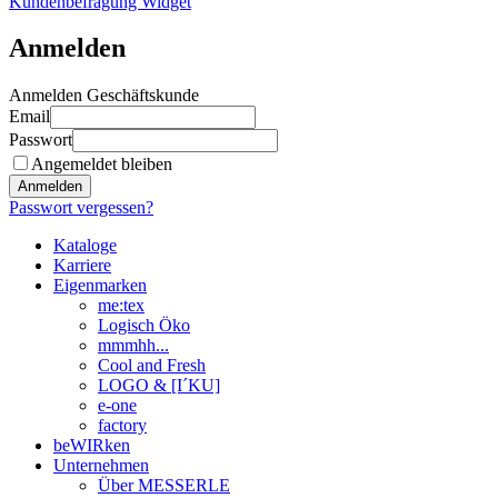
Kundenbefragung Widget
Anmelden
Anmelden Geschäftskunde
Email
Passwort
Angemeldet bleiben
Anmelden
Passwort vergessen?
Kataloge
Karriere
Eigenmarken
me:tex
Logisch Öko
mmmhh...
Cool and Fresh
LOGO & [I´KU]
e-one
factory
beWIRken
Unternehmen
Über MESSERLE