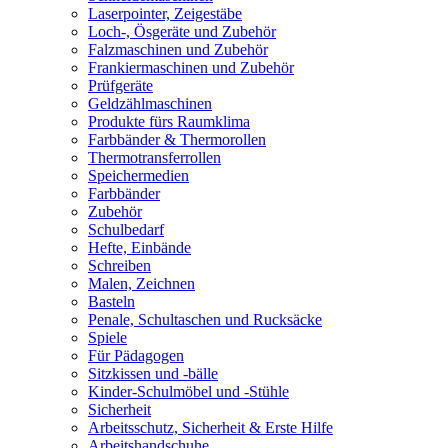
Laserpointer, Zeigestäbe
Loch-, Ösgeräte und Zubehör
Falzmaschinen und Zubehör
Frankiermaschinen und Zubehör
Prüfgeräte
Geldzählmaschinen
Produkte fürs Raumklima
Farbbänder & Thermorollen
Thermotransferrollen
Speichermedien
Farbbänder
Zubehör
Schulbedarf
Hefte, Einbände
Schreiben
Malen, Zeichnen
Basteln
Penale, Schultaschen und Rucksäcke
Spiele
Für Pädagogen
Sitzkissen und -bälle
Kinder-Schulmöbel und -Stühle
Sicherheit
Arbeitsschutz, Sicherheit & Erste Hilfe
Arbeitshandschuhe