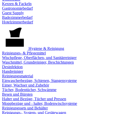
Kerzen & Fackeln
Gastronomiebedarf
Guest Supply
Badezimmerbedarf
Hotelzimmerbedarf
Hygiene & Reinigung
Reinigungs- & Pflegemittel
Wischpflege, Oberflächen- und Sanitärreiniger
Waschmittel, Grundreiniger, Beschichtungen
Desinfektion
Handreiniger
Reinigungsmaterial
Einwascherbezüge, Schienen, Stangensysteme
Eimer, Wachser und Zubehör
Tücher, Bodentücher, Schwämme
Besen und Bürsten
Halter und Bezüge, Tücher und Pressen
Moppbezüge und - halter, Bodenwischsysteme
Reinigungssets und Behälter
Reinigungs-, System- und Gerätewagen