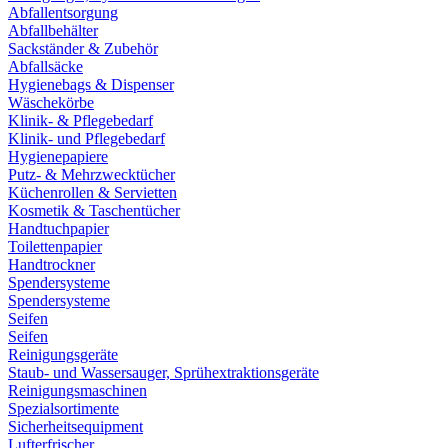
Abfallentsorgung
Abfallbehälter
Sackständer & Zubehör
Abfallsäcke
Hygienebags & Dispenser
Wäschekörbe
Klinik- & Pflegebedarf
Klinik- und Pflegebedarf
Hygienepapiere
Putz- & Mehrzwecktücher
Küchenrollen & Servietten
Kosmetik & Taschentücher
Handtuchpapier
Toilettenpapier
Handtrockner
Spendersysteme
Spendersysteme
Seifen
Seifen
Reinigungsgeräte
Staub- und Wassersauger, Sprühextraktionsgeräte
Reinigungsmaschinen
Spezialsortimente
Sicherheitsequipment
Lufterfrischer