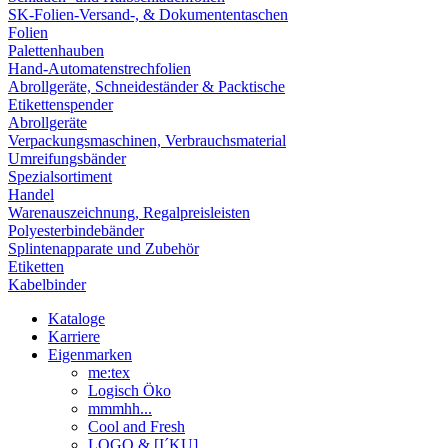
SK-Folien-Versand-, & Dokumententaschen
Folien
Palettenhauben
Hand-Automatenstrechfolien
Abrollgeräte, Schneideständer & Packtische
Etikettenspender
Abrollgeräte
Verpackungsmaschinen, Verbrauchsmaterial
Umreifungsbänder
Spezialsortiment
Handel
Warenauszeichnung, Regalpreisleisten
Polyesterbindebänder
Splintenapparate und Zubehör
Etiketten
Kabelbinder
Kataloge
Karriere
Eigenmarken
me:tex
Logisch Öko
mmmhh...
Cool and Fresh
LOGO & [I´KU]