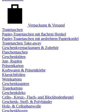
Verpackung & Versand
Tragetaschen
Papier-Tragetaschen mit flachem Henkel
Papier-Tragetaschen mit gedrehtem Papierkordel
Tragetaschen Take-away
Geschenkverpackungen & Zubehör
Flaschentaschen
Geschenktüten
Jute, Rupfen
Präsentkarton
Korbwaren & Präsentkörbe
Klarsichtfolien
Weinkartons
Geschenkpapiere
Tragekartons
Geschenkdeko
Cello-, Kreuz-, Flach- und Blockbodenbeutel
Geschenk- Stoff- & Polybänder
Holz- & Cellophanwolle
Geschenkboxen