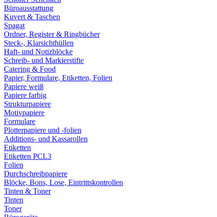
Büroausstattung
Kuvert & Taschen
Spagat
Ordner, Register & Ringbücher
Steck-, Klarsichthüllen
Haft- und Notizblöcke
Schreib- und Markierstifte
Catering & Food
Papier, Formulare, Etiketten, Folien
Papiere weiß
Papiere farbig
Strukturpapiere
Motivpapiere
Formulare
Plotterpapiere und -folien
Additions- und Kassarollen
Etiketten
Etiketten PCL3
Folien
Durchschreibpapiere
Blöcke, Bons, Lose, Eintrittskontrollen
Tinten & Toner
Tinten
Toner