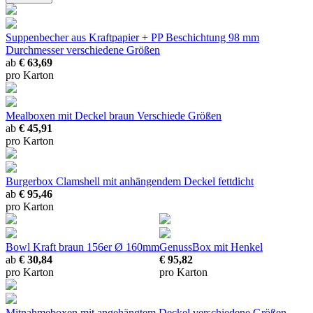
Suppenbecher aus Kraftpapier + PP Beschichtung 98 mm
Durchmesser
verschiedene Größen
ab
€ 63,69
pro Karton
Mealboxen mit Deckel braun
Verschiede Größen
ab
€ 45,91
pro Karton
Burgerbox Clamshell mit anhängendem Deckel
fettdicht
ab
€ 95,46
pro Karton
Bowl Kraft braun 156er
Ø 160mm
GenussBox mit Henkel
ab
€ 30,84
€ 95,82
pro Karton
pro Karton
Mitnahmeboxen mit angehängtem Deckel
verschiedene Größen