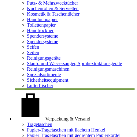
Putz- & Mehrzwecktücher
Küchenrollen & Servietten
Kosmetik & Taschentücher
Handtuchpapier
Toilettenpapier
Handtrockner
Spendersysteme
Spendersysteme
Seifen
Seifen
Reinigungsgeräte
Staub- und Wassersauger, Sprühextraktionsgeräte
Reinigungsmaschinen
Spezialsortimente
Sicherheitsequipment
Lufterfrischer
Verpackung & Versand
Tragetaschen
Papier-Tragetaschen mit flachem Henkel
Papier-Tragetaschen mit gedrehtem Papierkordel