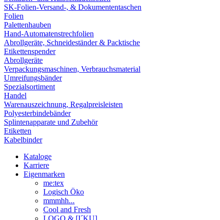
SK-Folien-Versand-, & Dokumententaschen
Folien
Palettenhauben
Hand-Automatenstrechfolien
Abrollgeräte, Schneideständer & Packtische
Etikettenspender
Abrollgeräte
Verpackungsmaschinen, Verbrauchsmaterial
Umreifungsbänder
Spezialsortiment
Handel
Warenauszeichnung, Regalpreisleisten
Polyesterbindebänder
Splintenapparate und Zubehör
Etiketten
Kabelbinder
Kataloge
Karriere
Eigenmarken
me:tex
Logisch Öko
mmmhh...
Cool and Fresh
LOGO & [I´KU]