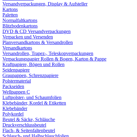
Versandverpackungen, Display & Aufsteller
Kartons
Paletten
Normalfaltkartons
Blitzbodenkartons
DVD & CD Versandverpackungen
Verpacken und Versenden
Planversandkartons & Versandrollen
Versandkartons
Versandrollen, Trapez-, Teleskopverpackungen
Verpackungspapier Rollen & Bogen, Karton & Pappe
Kraftpapiere, Bögen und Rollen
Seidenpapiere
Graupappen, Schrenzpapiere
Polstermaterial
Packseiden
Wellpappen C
Luftpolster- und Schaumfolien
Klebebänder, Kordel & Etiketten
Klebebänder
Polykordel
Beutel & Säcke, Schläuche
Druckverschlussbeutel
Flach- & Seitenfaltenbeutel
Schlauch- und Halbschlauchfolien