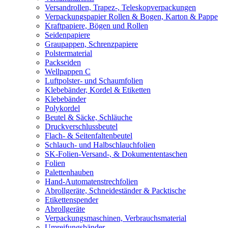
Versandrollen, Trapez-, Teleskopverpackungen
Verpackungspapier Rollen & Bogen, Karton & Pappe
Kraftpapiere, Bögen und Rollen
Seidenpapiere
Graupappen, Schrenzpapiere
Polstermaterial
Packseiden
Wellpappen C
Luftpolster- und Schaumfolien
Klebebänder, Kordel & Etiketten
Klebebänder
Polykordel
Beutel & Säcke, Schläuche
Druckverschlussbeutel
Flach- & Seitenfaltenbeutel
Schlauch- und Halbschlauchfolien
SK-Folien-Versand-, & Dokumententaschen
Folien
Palettenhauben
Hand-Automatenstrechfolien
Abrollgeräte, Schneideständer & Packtische
Etikettenspender
Abrollgeräte
Verpackungsmaschinen, Verbrauchsmaterial
Umreifungsbänder