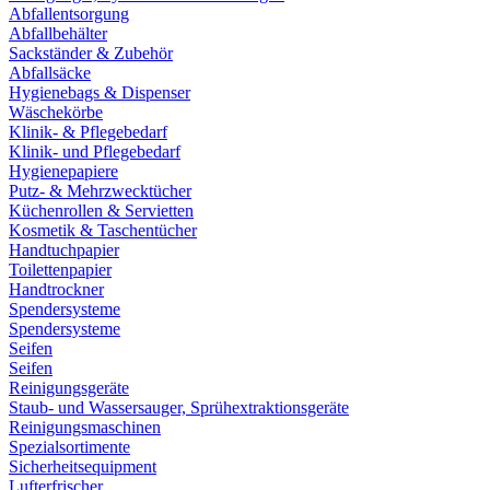
Abfallentsorgung
Abfallbehälter
Sackständer & Zubehör
Abfallsäcke
Hygienebags & Dispenser
Wäschekörbe
Klinik- & Pflegebedarf
Klinik- und Pflegebedarf
Hygienepapiere
Putz- & Mehrzwecktücher
Küchenrollen & Servietten
Kosmetik & Taschentücher
Handtuchpapier
Toilettenpapier
Handtrockner
Spendersysteme
Spendersysteme
Seifen
Seifen
Reinigungsgeräte
Staub- und Wassersauger, Sprühextraktionsgeräte
Reinigungsmaschinen
Spezialsortimente
Sicherheitsequipment
Lufterfrischer