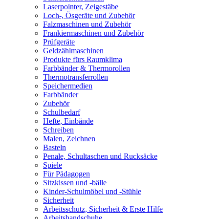
Laserpointer, Zeigestäbe
Loch-, Ösgeräte und Zubehör
Falzmaschinen und Zubehör
Frankiermaschinen und Zubehör
Prüfgeräte
Geldzählmaschinen
Produkte fürs Raumklima
Farbbänder & Thermorollen
Thermotransferrollen
Speichermedien
Farbbänder
Zubehör
Schulbedarf
Hefte, Einbände
Schreiben
Malen, Zeichnen
Basteln
Penale, Schultaschen und Rucksäcke
Spiele
Für Pädagogen
Sitzkissen und -bälle
Kinder-Schulmöbel und -Stühle
Sicherheit
Arbeitsschutz, Sicherheit & Erste Hilfe
Arbeitshandschuhe