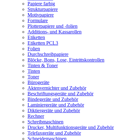
Papiere farbig
Strukturpapiere
Motivpapiere
Formulare
Plotterpapiere und -folien
Additions- und Kassarollen
Etiketten
Etiketten PCL3
Folien
Durchschreibpapiere
Blöcke, Bons, Lose, Eintrittskontrollen
Tinten & Toner
Tinten
Toner
Bürogeräte
Aktenvernichter und Zubehör
Beschriftungsgeräte und Zubehör
Bindegeräte und Zubehör
Laminiergeräte und Zubehör
Diktiergeräte und Zubehör
Rechner
Schreibmaschinen
Drucker, Multifunktionsgeräte und Zubehör
Telefaxgeräte und Zubehör
Schneidemaschinen