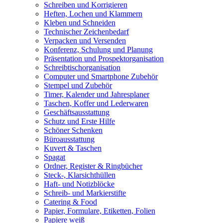
Schreiben und Korrigieren
Heften, Lochen und Klammern
Kleben und Schneiden
Technischer Zeichenbedarf
Verpacken und Versenden
Konferenz, Schulung und Planung
Präsentation und Prospektorganisation
Schreibtischorganisation
Computer und Smartphone Zubehör
Stempel und Zubehör
Timer, Kalender und Jahresplaner
Taschen, Koffer und Lederwaren
Geschäftsausstattung
Schutz und Erste Hilfe
Schöner Schenken
Büroausstattung
Kuvert & Taschen
Spagat
Ordner, Register & Ringbücher
Steck-, Klarsichthüllen
Haft- und Notizblöcke
Schreib- und Markierstifte
Catering & Food
Papier, Formulare, Etiketten, Folien
Papiere weiß