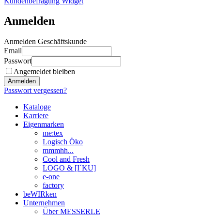
Kundenbefragung Widget
Anmelden
Anmelden Geschäftskunde
Email
Passwort
Angemeldet bleiben
Anmelden
Passwort vergessen?
Kataloge
Karriere
Eigenmarken
me:tex
Logisch Öko
mmmhh...
Cool and Fresh
LOGO & [I´KU]
e-one
factory
beWIRken
Unternehmen
Über MESSERLE