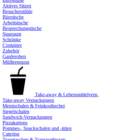
Bürostühle
Aktives Sitzen
Besucherstühle
Bürotische
Arbeitstische
Besprechungstische
Stauraum
Schränke
Container
Zubehör
Garderoben
Mülltrennung
Take-away & Lebensmittelverp.
Take-away Verpackungen
Menüschalen & Feinkostbecher
Siegelschalen
Sandwich-Verpackungen
Pizzakartons
Pommes-, Snackschalen und -tüten
Catering
Tragetaschen & Transportboxen