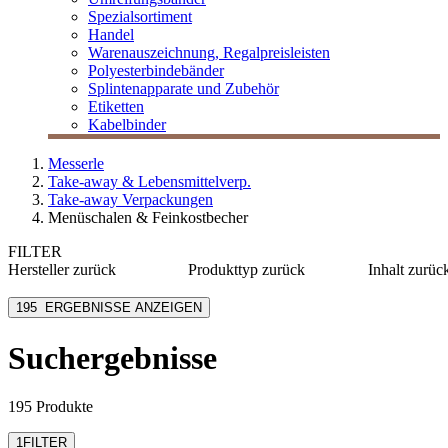
Spezialsortiment
Handel
Warenauszeichnung, Regalpreisleisten
Polyesterbindebänder
Splintenapparate und Zubehör
Etiketten
Kabelbinder
Messerle
Take-away & Lebensmittelverp.
Take-away Verpackungen
Menüschalen & Feinkostbecher
FILTER
Hersteller
zurück
Produkttyp
zurück
Inhalt
zurüc
bepulp go natural by
Becher
≤ 120 m
sabert
195
ERGEBNISSE ANZEIGEN
Besteck
125-375
Colpac
Box
400-980
Dart Container
Suchergebnisse
Deckel
≥ 1000 
Duni BioPak
Einleger
Duni eco echo
mehr anzeigen
mehr anzeigen
195 Produkte
1
FILTER