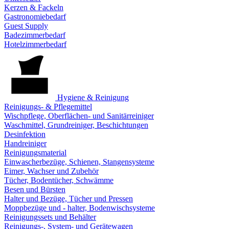
Kerzen & Fackeln
Gastronomiebedarf
Guest Supply
Badezimmerbedarf
Hotelzimmerbedarf
Hygiene & Reinigung
Reinigungs- & Pflegemittel
Wischpflege, Oberflächen- und Sanitärreiniger
Waschmittel, Grundreiniger, Beschichtungen
Desinfektion
Handreiniger
Reinigungsmaterial
Einwascherbezüge, Schienen, Stangensysteme
Eimer, Wachser und Zubehör
Tücher, Bodentücher, Schwämme
Besen und Bürsten
Halter und Bezüge, Tücher und Pressen
Moppbezüge und - halter, Bodenwischsysteme
Reinigungssets und Behälter
Reinigungs-, System- und Gerätewagen