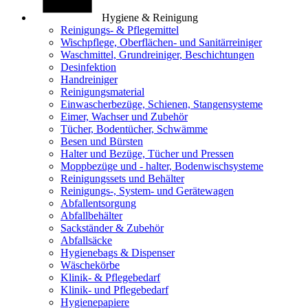
Hygiene & Reinigung
Reinigungs- & Pflegemittel
Wischpflege, Oberflächen- und Sanitärreiniger
Waschmittel, Grundreiniger, Beschichtungen
Desinfektion
Handreiniger
Reinigungsmaterial
Einwascherbezüge, Schienen, Stangensysteme
Eimer, Wachser und Zubehör
Tücher, Bodentücher, Schwämme
Besen und Bürsten
Halter und Bezüge, Tücher und Pressen
Moppbezüge und - halter, Bodenwischsysteme
Reinigungssets und Behälter
Reinigungs-, System- und Gerätewagen
Abfallentsorgung
Abfallbehälter
Sackständer & Zubehör
Abfallsäcke
Hygienebags & Dispenser
Wäschekörbe
Klinik- & Pflegebedarf
Klinik- und Pflegebedarf
Hygienepapiere