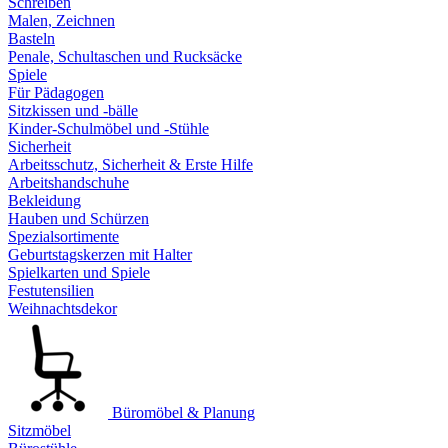
Schreiben
Malen, Zeichnen
Basteln
Penale, Schultaschen und Rucksäcke
Spiele
Für Pädagogen
Sitzkissen und -bälle
Kinder-Schulmöbel und -Stühle
Sicherheit
Arbeitsschutz, Sicherheit & Erste Hilfe
Arbeitshandschuhe
Bekleidung
Hauben und Schürzen
Spezialsortimente
Geburtstagskerzen mit Halter
Spielkarten und Spiele
Festutensilien
Weihnachtsdekor
Büromöbel & Planung
Sitzmöbel