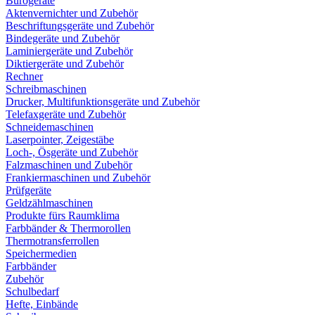
Bürogeräte
Aktenvernichter und Zubehör
Beschriftungsgeräte und Zubehör
Bindegeräte und Zubehör
Laminiergeräte und Zubehör
Diktiergeräte und Zubehör
Rechner
Schreibmaschinen
Drucker, Multifunktionsgeräte und Zubehör
Telefaxgeräte und Zubehör
Schneidemaschinen
Laserpointer, Zeigestäbe
Loch-, Ösgeräte und Zubehör
Falzmaschinen und Zubehör
Frankiermaschinen und Zubehör
Prüfgeräte
Geldzählmaschinen
Produkte fürs Raumklima
Farbbänder & Thermorollen
Thermotransferrollen
Speichermedien
Farbbänder
Zubehör
Schulbedarf
Hefte, Einbände