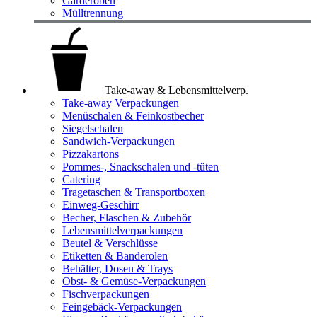
Garderoben
Mülltrennung
Take-away & Lebensmittelverp.
Take-away Verpackungen
Menüschalen & Feinkostbecher
Siegelschalen
Sandwich-Verpackungen
Pizzakartons
Pommes-, Snackschalen und -tüten
Catering
Tragetaschen & Transportboxen
Einweg-Geschirr
Becher, Flaschen & Zubehör
Lebensmittelverpackungen
Beutel & Verschlüsse
Etiketten & Banderolen
Behälter, Dosen & Trays
Obst- & Gemüse-Verpackungen
Fischverpackungen
Feingebäck-Verpackungen