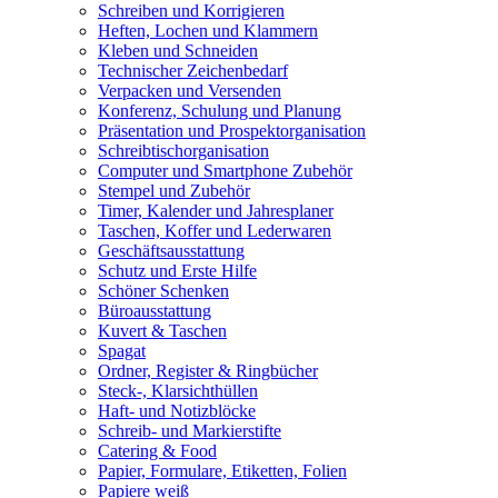
Schreiben und Korrigieren
Heften, Lochen und Klammern
Kleben und Schneiden
Technischer Zeichenbedarf
Verpacken und Versenden
Konferenz, Schulung und Planung
Präsentation und Prospektorganisation
Schreibtischorganisation
Computer und Smartphone Zubehör
Stempel und Zubehör
Timer, Kalender und Jahresplaner
Taschen, Koffer und Lederwaren
Geschäftsausstattung
Schutz und Erste Hilfe
Schöner Schenken
Büroausstattung
Kuvert & Taschen
Spagat
Ordner, Register & Ringbücher
Steck-, Klarsichthüllen
Haft- und Notizblöcke
Schreib- und Markierstifte
Catering & Food
Papier, Formulare, Etiketten, Folien
Papiere weiß