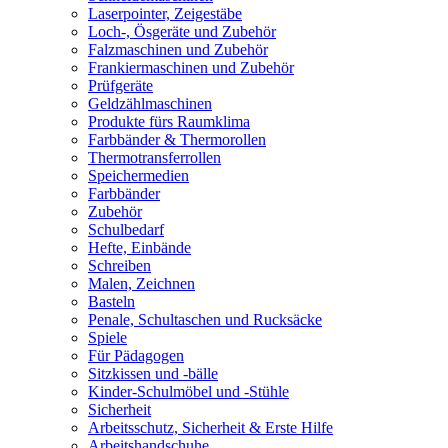
Laserpointer, Zeigestäbe
Loch-, Ösgeräte und Zubehör
Falzmaschinen und Zubehör
Frankiermaschinen und Zubehör
Prüfgeräte
Geldzählmaschinen
Produkte fürs Raumklima
Farbbänder & Thermorollen
Thermotransferrollen
Speichermedien
Farbbänder
Zubehör
Schulbedarf
Hefte, Einbände
Schreiben
Malen, Zeichnen
Basteln
Penale, Schultaschen und Rucksäcke
Spiele
Für Pädagogen
Sitzkissen und -bälle
Kinder-Schulmöbel und -Stühle
Sicherheit
Arbeitsschutz, Sicherheit & Erste Hilfe
Arbeitshandschuhe