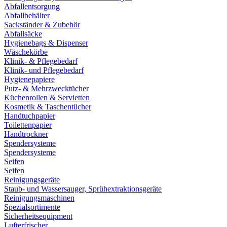
Abfallentsorgung
Abfallbehälter
Sackständer & Zubehör
Abfallsäcke
Hygienebags & Dispenser
Wäschekörbe
Klinik- & Pflegebedarf
Klinik- und Pflegebedarf
Hygienepapiere
Putz- & Mehrzwecktücher
Küchenrollen & Servietten
Kosmetik & Taschentücher
Handtuchpapier
Toilettenpapier
Handtrockner
Spendersysteme
Spendersysteme
Seifen
Seifen
Reinigungsgeräte
Staub- und Wassersauger, Sprühextraktionsgeräte
Reinigungsmaschinen
Spezialsortimente
Sicherheitsequipment
Lufterfrischer