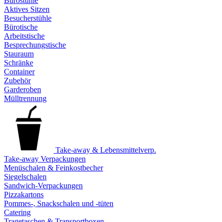
Bürostühle
Aktives Sitzen
Besucherstühle
Bürotische
Arbeitstische
Besprechungstische
Stauraum
Schränke
Container
Zubehör
Garderoben
Mülltrennung
Take-away & Lebensmittelverp.
Take-away Verpackungen
Menüschalen & Feinkostbecher
Siegelschalen
Sandwich-Verpackungen
Pizzakartons
Pommes-, Snackschalen und -tüten
Catering
Tragetaschen & Transportboxen