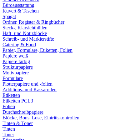
Büroausstattung
Kuvert & Taschen
Spagat
Ordner, Register & Ringbücher
Steck-, Klarsichthüllen
Haft- und Notizblöcke
Schreib- und Markierstifte
Catering & Food
Papier, Formulare, Etiketten, Folien
Papiere weiß
Papiere farbig
Strukturpapiere
Motivpapiere
Formulare
Plotterpapiere und -folien
Additions- und Kassarollen
Etiketten
Etiketten PCL3
Folien
Durchschreibpapiere
Blöcke, Bons, Lose, Eintrittskontrollen
Tinten & Toner
Tinten
Toner