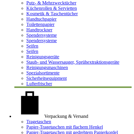
Putz- & Mehrzwecktücher
Küchenrollen & Servietten
Kosmetik & Taschentücher
Handtuchpapier
Toilettenpapier
Handtrockner
Spendersysteme
Spendersysteme
Seifen
Seifen
Reinigungsgeräte
Staub- und Wassersauger, Sprühextraktionsgeräte
Reinigungsmaschinen
Spezialsortimente
Sicherheitsequipment
Lufterfrischer
Verpackung & Versand
Tragetaschen
Papier-Tragetaschen mit flachem Henkel
Papier-Tragetaschen mit gedrehtem Papierkordel