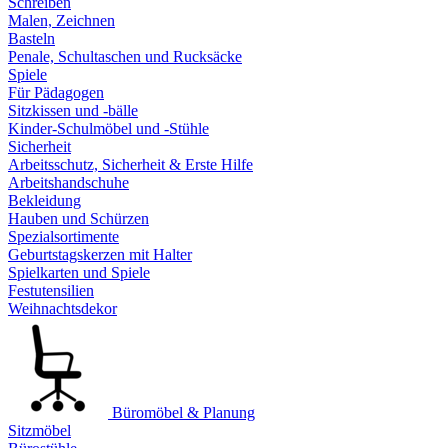
Schreiben
Malen, Zeichnen
Basteln
Penale, Schultaschen und Rucksäcke
Spiele
Für Pädagogen
Sitzkissen und -bälle
Kinder-Schulmöbel und -Stühle
Sicherheit
Arbeitsschutz, Sicherheit & Erste Hilfe
Arbeitshandschuhe
Bekleidung
Hauben und Schürzen
Spezialsortimente
Geburtstagskerzen mit Halter
Spielkarten und Spiele
Festutensilien
Weihnachtsdekor
Büromöbel & Planung
Sitzmöbel