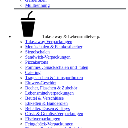
Garderoben
Mülltrennung
Take-away & Lebensmittelverp.
Take-away Verpackungen
Menüschalen & Feinkostbecher
Siegelschalen
Sandwich-Verpackungen
Pizzakartons
Pommes-, Snackschalen und -tüten
Catering
Tragetaschen & Transportboxen
Einweg-Geschirr
Becher, Flaschen & Zubehör
Lebensmittelverpackungen
Beutel & Verschlüsse
Etiketten & Banderolen
Behälter, Dosen & Trays
Obst- & Gemüse-Verpackungen
Fischverpackungen
Feingebäck-Verpackungen