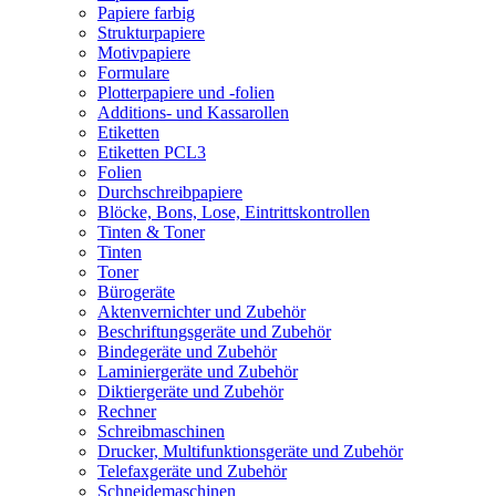
Papiere farbig
Strukturpapiere
Motivpapiere
Formulare
Plotterpapiere und -folien
Additions- und Kassarollen
Etiketten
Etiketten PCL3
Folien
Durchschreibpapiere
Blöcke, Bons, Lose, Eintrittskontrollen
Tinten & Toner
Tinten
Toner
Bürogeräte
Aktenvernichter und Zubehör
Beschriftungsgeräte und Zubehör
Bindegeräte und Zubehör
Laminiergeräte und Zubehör
Diktiergeräte und Zubehör
Rechner
Schreibmaschinen
Drucker, Multifunktionsgeräte und Zubehör
Telefaxgeräte und Zubehör
Schneidemaschinen