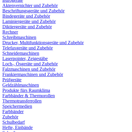
Bürogeräte
Aktenvernichter und Zubehör
Beschriftungsgeräte und Zubehör
Bindegeräte und Zubehör
Laminiergeräte und Zubehör
Diktiergeräte und Zubehör
Rechner
Schreibmaschinen
Drucker, Multifunktionsgeräte und Zubehör
Telefaxgeräte und Zubehör
Schneidemaschinen
Laserpointer, Zeigestäbe
Loch-, Ösgeräte und Zubehör
Falzmaschinen und Zubehör
Frankiermaschinen und Zubehör
Prüfgeräte
Geldzählmaschinen
Produkte fürs Raumklima
Farbbänder & Thermorollen
Thermotransferrollen
Speichermedien
Farbbänder
Zubehör
Schulbedarf
Hefte, Einbände