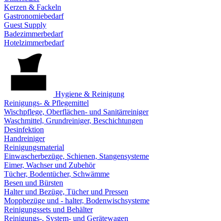
Kerzen & Fackeln
Gastronomiebedarf
Guest Supply
Badezimmerbedarf
Hotelzimmerbedarf
Hygiene & Reinigung
Reinigungs- & Pflegemittel
Wischpflege, Oberflächen- und Sanitärreiniger
Waschmittel, Grundreiniger, Beschichtungen
Desinfektion
Handreiniger
Reinigungsmaterial
Einwascherbezüge, Schienen, Stangensysteme
Eimer, Wachser und Zubehör
Tücher, Bodentücher, Schwämme
Besen und Bürsten
Halter und Bezüge, Tücher und Pressen
Moppbezüge und - halter, Bodenwischsysteme
Reinigungssets und Behälter
Reinigungs-, System- und Gerätewagen