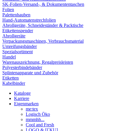
SK-Folien-Versand-, & Dokumententaschen
Folien
Palettenhauben
Hand-Automatenstrechfolien
Abrollgeräte, Schneideständer & Packtische
Etikettenspender
Abrollgeräte
Verpackungsmaschinen, Verbrauchsmaterial
Umreifungsbänder
Spezialsortiment
Handel
Warenauszeichnung, Regalpreisleisten
Polyesterbindebänder
Splintenapparate und Zubehör
Etiketten
Kabelbinder
Kataloge
Karriere
Eigenmarken
me:tex
Logisch Öko
mmmhh...
Cool and Fresh
LOGO & [I´KU]