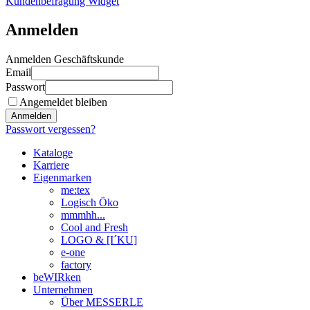
Kundenbefragung Widget
Anmelden
Anmelden Geschäftskunde
Email
Passwort
Angemeldet bleiben
Anmelden
Passwort vergessen?
Kataloge
Karriere
Eigenmarken
me:tex
Logisch Öko
mmmhh...
Cool and Fresh
LOGO & [I´KU]
e-one
factory
beWIRken
Unternehmen
Über MESSERLE