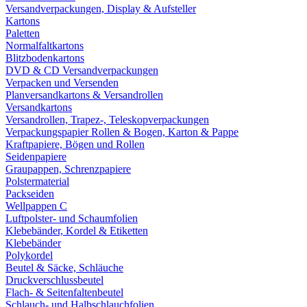
Versandverpackungen, Display & Aufsteller
Kartons
Paletten
Normalfaltkartons
Blitzbodenkartons
DVD & CD Versandverpackungen
Verpacken und Versenden
Planversandkartons & Versandrollen
Versandkartons
Versandrollen, Trapez-, Teleskopverpackungen
Verpackungspapier Rollen & Bogen, Karton & Pappe
Kraftpapiere, Bögen und Rollen
Seidenpapiere
Graupappen, Schrenzpapiere
Polstermaterial
Packseiden
Wellpappen C
Luftpolster- und Schaumfolien
Klebebänder, Kordel & Etiketten
Klebebänder
Polykordel
Beutel & Säcke, Schläuche
Druckverschlussbeutel
Flach- & Seitenfaltenbeutel
Schlauch- und Halbschlauchfolien