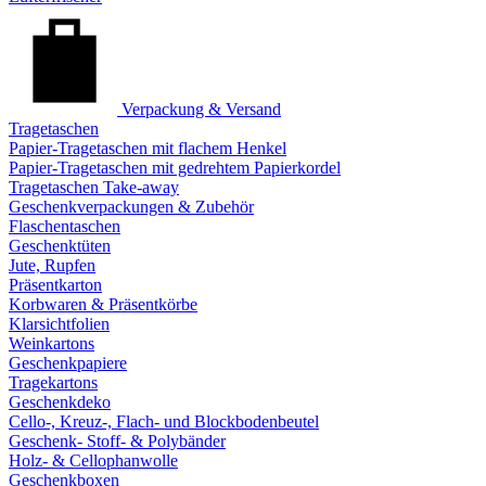
Verpackung & Versand
Tragetaschen
Papier-Tragetaschen mit flachem Henkel
Papier-Tragetaschen mit gedrehtem Papierkordel
Tragetaschen Take-away
Geschenkverpackungen & Zubehör
Flaschentaschen
Geschenktüten
Jute, Rupfen
Präsentkarton
Korbwaren & Präsentkörbe
Klarsichtfolien
Weinkartons
Geschenkpapiere
Tragekartons
Geschenkdeko
Cello-, Kreuz-, Flach- und Blockbodenbeutel
Geschenk- Stoff- & Polybänder
Holz- & Cellophanwolle
Geschenkboxen