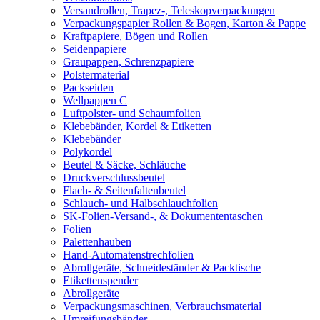
Versandrollen, Trapez-, Teleskopverpackungen
Verpackungspapier Rollen & Bogen, Karton & Pappe
Kraftpapiere, Bögen und Rollen
Seidenpapiere
Graupappen, Schrenzpapiere
Polstermaterial
Packseiden
Wellpappen C
Luftpolster- und Schaumfolien
Klebebänder, Kordel & Etiketten
Klebebänder
Polykordel
Beutel & Säcke, Schläuche
Druckverschlussbeutel
Flach- & Seitenfaltenbeutel
Schlauch- und Halbschlauchfolien
SK-Folien-Versand-, & Dokumententaschen
Folien
Palettenhauben
Hand-Automatenstrechfolien
Abrollgeräte, Schneideständer & Packtische
Etikettenspender
Abrollgeräte
Verpackungsmaschinen, Verbrauchsmaterial
Umreifungsbänder