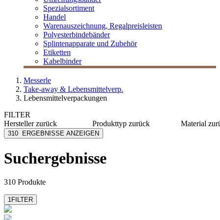
Spezialsortiment
Handel
Warenauszeichnung, Regalpreisleisten
Polyesterbindebänder
Splintenapparate und Zubehör
Etiketten
Kabelbinder
Messerle
Take-away & Lebensmittelverp.
Lebensmittelverpackungen
FILTER
Hersteller
zurück
Produkttyp
zurück
Material
zur
AsahiKASEI
Abroller
Papier
310
ERGEBNISSE ANZEIGEN
Bacher+Demmler
Becher
Kraftpap
Charpak Ltd
Boden
Karton
Suchergebnisse
Comatec
Deckel
Metall
Compac CP
Knotenbeutel
rPET
mehr anzeigen
mehr anzeigen
mehr anzeig
310 Produkte
1
FILTER