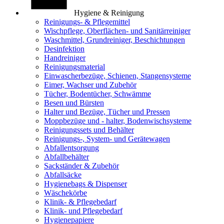
Hygiene & Reinigung
Reinigungs- & Pflegemittel
Wischpflege, Oberflächen- und Sanitärreiniger
Waschmittel, Grundreiniger, Beschichtungen
Desinfektion
Handreiniger
Reinigungsmaterial
Einwascherbezüge, Schienen, Stangensysteme
Eimer, Wachser und Zubehör
Tücher, Bodentücher, Schwämme
Besen und Bürsten
Halter und Bezüge, Tücher und Pressen
Moppbezüge und - halter, Bodenwischsysteme
Reinigungssets und Behälter
Reinigungs-, System- und Gerätewagen
Abfallentsorgung
Abfallbehälter
Sackständer & Zubehör
Abfallsäcke
Hygienebags & Dispenser
Wäschekörbe
Klinik- & Pflegebedarf
Klinik- und Pflegebedarf
Hygienepapiere