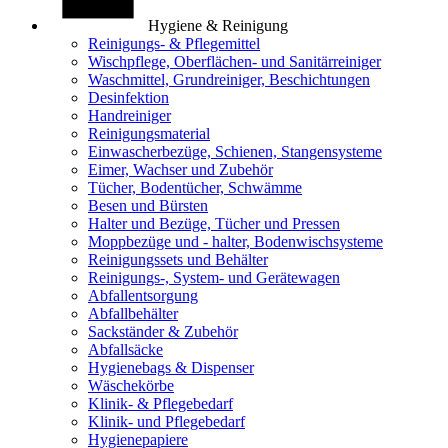
Hygiene & Reinigung
Reinigungs- & Pflegemittel
Wischpflege, Oberflächen- und Sanitärreiniger
Waschmittel, Grundreiniger, Beschichtungen
Desinfektion
Handreiniger
Reinigungsmaterial
Einwascherbezüge, Schienen, Stangensysteme
Eimer, Wachser und Zubehör
Tücher, Bodentücher, Schwämme
Besen und Bürsten
Halter und Bezüge, Tücher und Pressen
Moppbezüge und - halter, Bodenwischsysteme
Reinigungssets und Behälter
Reinigungs-, System- und Gerätewagen
Abfallentsorgung
Abfallbehälter
Sackständer & Zubehör
Abfallsäcke
Hygienebags & Dispenser
Wäschekörbe
Klinik- & Pflegebedarf
Klinik- und Pflegebedarf
Hygienepapiere