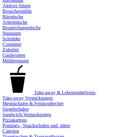
Bürostühle
Aktives Sitzen
Besucherstühle
Bürotische
Arbeitstische
Besprechungstische
Stauraum
Schränke
Container
Zubehör
Garderoben
Mülltrennung
Take-away & Lebensmittelverp.
Take-away Verpackungen
Menüschalen & Feinkostbecher
Siegelschalen
Sandwich-Verpackungen
Pizzakartons
Pommes-, Snackschalen und -tüten
Catering
Tragetaschen & Transportboxen