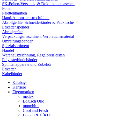
SK-Folien-Versand-, & Dokumententaschen
Folien
Palettenhauben
Hand-Automatenstrechfolien
Abrollgeräte, Schneideständer & Packtische
Etikettenspender
Abrollgeräte
Verpackungsmaschinen, Verbrauchsmaterial
Umreifungsbänder
Spezialsortiment
Handel
Warenauszeichnung, Regalpreisleisten
Polyesterbindebänder
Splintenapparate und Zubehör
Etiketten
Kabelbinder
Kataloge
Karriere
Eigenmarken
me:tex
Logisch Öko
mmmhh...
Cool and Fresh
LOGO & [I´KU]