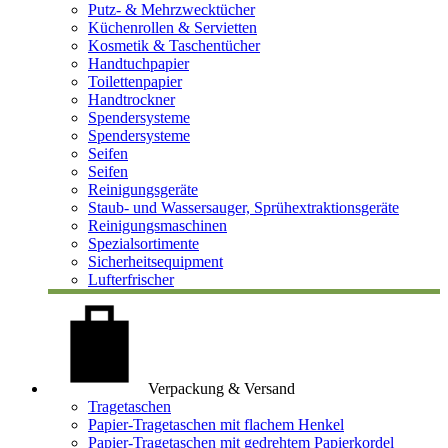
Putz- & Mehrzwecktücher
Küchenrollen & Servietten
Kosmetik & Taschentücher
Handtuchpapier
Toilettenpapier
Handtrockner
Spendersysteme
Spendersysteme
Seifen
Seifen
Reinigungsgeräte
Staub- und Wassersauger, Sprühextraktionsgeräte
Reinigungsmaschinen
Spezialsortimente
Sicherheitsequipment
Lufterfrischer
Verpackung & Versand
Tragetaschen
Papier-Tragetaschen mit flachem Henkel
Papier-Tragetaschen mit gedrehtem Papierkordel