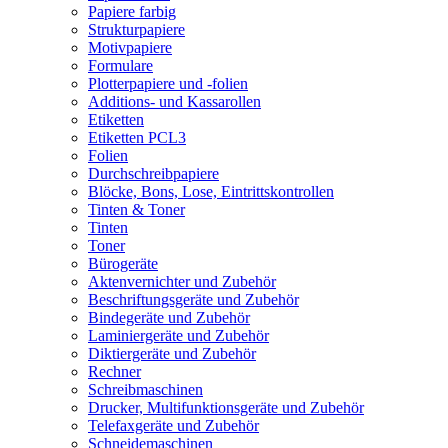
Papiere farbig
Strukturpapiere
Motivpapiere
Formulare
Plotterpapiere und -folien
Additions- und Kassarollen
Etiketten
Etiketten PCL3
Folien
Durchschreibpapiere
Blöcke, Bons, Lose, Eintrittskontrollen
Tinten & Toner
Tinten
Toner
Bürogeräte
Aktenvernichter und Zubehör
Beschriftungsgeräte und Zubehör
Bindegeräte und Zubehör
Laminiergeräte und Zubehör
Diktiergeräte und Zubehör
Rechner
Schreibmaschinen
Drucker, Multifunktionsgeräte und Zubehör
Telefaxgeräte und Zubehör
Schneidemaschinen