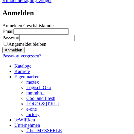
Kundenbefragung Widget
Anmelden
Anmelden Geschäftskunde
Email
Passwort
Angemeldet bleiben
Anmelden
Passwort vergessen?
Kataloge
Karriere
Eigenmarken
me:tex
Logisch Öko
mmmhh...
Cool and Fresh
LOGO & [I´KU]
e-one
factory
beWIRken
Unternehmen
Über MESSERLE