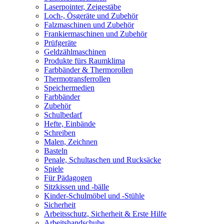
Laserpointer, Zeigestäbe
Loch-, Ösgeräte und Zubehör
Falzmaschinen und Zubehör
Frankiermaschinen und Zubehör
Prüfgeräte
Geldzählmaschinen
Produkte fürs Raumklima
Farbbänder & Thermorollen
Thermotransferrollen
Speichermedien
Farbbänder
Zubehör
Schulbedarf
Hefte, Einbände
Schreiben
Malen, Zeichnen
Basteln
Penale, Schultaschen und Rucksäcke
Spiele
Für Pädagogen
Sitzkissen und -bälle
Kinder-Schulmöbel und -Stühle
Sicherheit
Arbeitsschutz, Sicherheit & Erste Hilfe
Arbeitshandschuhe