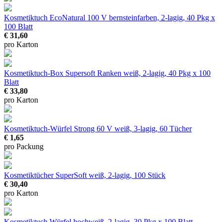
Kosmetiktuch EcoNatural 100 V
bernsteinfarben, 2-lagig, 40 Pkg x
100 Blatt
€ 31,60
pro Karton
Kosmetiktuch-Box Supersoft Ranken
weiß, 2-lagig, 40 Pkg x 100
Blatt
€ 33,80
pro Karton
Kosmetiktuch-Würfel Strong 60 V
weiß, 3-lagig, 60 Tücher
€ 1,65
pro Packung
Kosmetiktücher SuperSoft
weiß, 2-lagig, 100 Stück
€ 30,40
pro Karton
Kosmetiktuch Würfel
hochweiß, 2-lagig, 30 Pkg x 100 Blatt