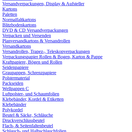
Versandverpackungen, Display & Aufsteller
Kartons
Paletten
Normalfaltkartons
Blitzbodenkartons
DVD & CD Versandverpackungen
Verpacken und Versenden
Planversandkartons & Versandrollen
Versandkartons
Versandrollen, Trapez-, Teleskopverpackungen
Verpackungspapier Rollen & Bogen, Karton & Pappe
Kraftpapiere, Bögen und Rollen
Seidenpapiere
Graupappen, Schrenzpapiere
Polstermaterial
Packseiden
Wellpappen C
Luftpolster- und Schaumfolien
Klebebänder, Kordel & Etiketten
Klebebänder
Polykordel
Beutel & Säcke, Schläuche
Druckverschlussbeutel
Flach- & Seitenfaltenbeutel
Schlauch- und Halbschlauchfolien