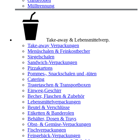
Garderoben
Mülltrennung
Take-away & Lebensmittelverp.
Take-away Verpackungen
Menüschalen & Feinkostbecher
Siegelschalen
Sandwich-Verpackungen
Pizzakartons
Pommes-, Snackschalen und -tüten
Catering
Tragetaschen & Transportboxen
Einweg-Geschirr
Becher, Flaschen & Zubehör
Lebensmittelverpackungen
Beutel & Verschlüsse
Etiketten & Banderolen
Behälter, Dosen & Trays
Obst- & Gemüse-Verpackungen
Fischverpackungen
Feingebäck-Verpackungen