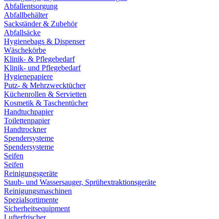
Abfallentsorgung
Abfallbehälter
Sackständer & Zubehör
Abfallsäcke
Hygienebags & Dispenser
Wäschekörbe
Klinik- & Pflegebedarf
Klinik- und Pflegebedarf
Hygienepapiere
Putz- & Mehrzwecktücher
Küchenrollen & Servietten
Kosmetik & Taschentücher
Handtuchpapier
Toilettenpapier
Handtrockner
Spendersysteme
Spendersysteme
Seifen
Seifen
Reinigungsgeräte
Staub- und Wassersauger, Sprühextraktionsgeräte
Reinigungsmaschinen
Spezialsortimente
Sicherheitsequipment
Lufterfrischer