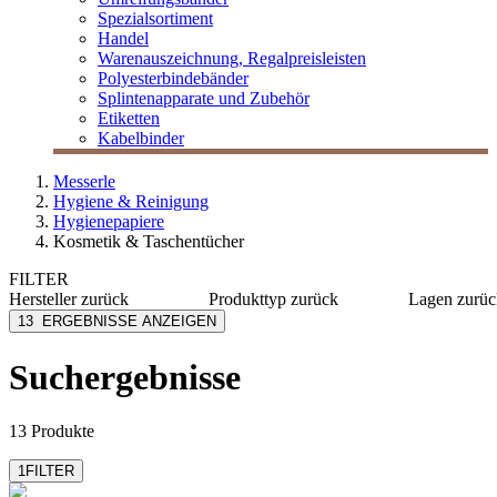
Spezialsortiment
Handel
Warenauszeichnung, Regalpreisleisten
Polyesterbindebänder
Splintenapparate und Zubehör
Etiketten
Kabelbinder
Messerle
Hygiene & Reinigung
Hygienepapiere
Kosmetik & Taschentücher
FILTER
Hersteller
zurück
Produkttyp
zurück
Lagen
zurüc
Fripa
Kosmetiktücher
2-lagig
13
ERGEBNISSE ANZEIGEN
Lucart Professional
Taschentücher
3-lagig
M Paper
4-lagig
Suchergebnisse
MESSERLE
Tempo
mehr anzeigen
13 Produkte
1
FILTER