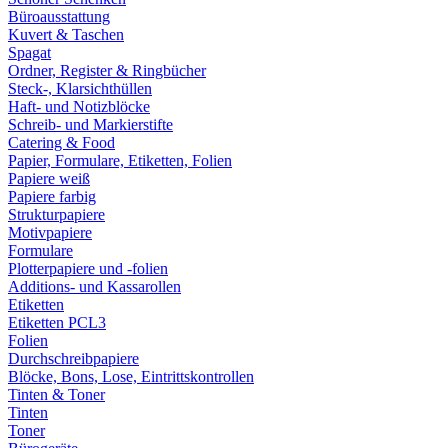
Büroausstattung
Kuvert & Taschen
Spagat
Ordner, Register & Ringbücher
Steck-, Klarsichthüllen
Haft- und Notizblöcke
Schreib- und Markierstifte
Catering & Food
Papier, Formulare, Etiketten, Folien
Papiere weiß
Papiere farbig
Strukturpapiere
Motivpapiere
Formulare
Plotterpapiere und -folien
Additions- und Kassarollen
Etiketten
Etiketten PCL3
Folien
Durchschreibpapiere
Blöcke, Bons, Lose, Eintrittskontrollen
Tinten & Toner
Tinten
Toner