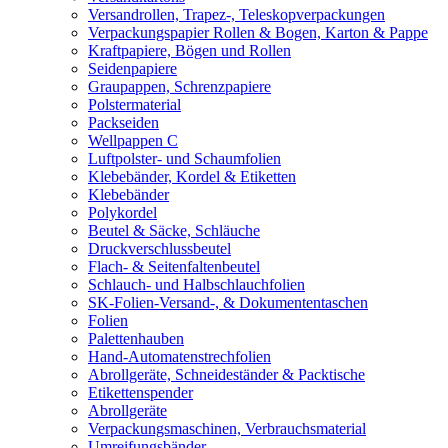
Versandrollen, Trapez-, Teleskopverpackungen
Verpackungspapier Rollen & Bogen, Karton & Pappe
Kraftpapiere, Bögen und Rollen
Seidenpapiere
Graupappen, Schrenzpapiere
Polstermaterial
Packseiden
Wellpappen C
Luftpolster- und Schaumfolien
Klebebänder, Kordel & Etiketten
Klebebänder
Polykordel
Beutel & Säcke, Schläuche
Druckverschlussbeutel
Flach- & Seitenfaltenbeutel
Schlauch- und Halbschlauchfolien
SK-Folien-Versand-, & Dokumententaschen
Folien
Palettenhauben
Hand-Automatenstrechfolien
Abrollgeräte, Schneideständer & Packtische
Etikettenspender
Abrollgeräte
Verpackungsmaschinen, Verbrauchsmaterial
Umreifungsbänder