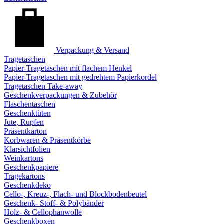
Verpackung & Versand
Tragetaschen
Papier-Tragetaschen mit flachem Henkel
Papier-Tragetaschen mit gedrehtem Papierkordel
Tragetaschen Take-away
Geschenkverpackungen & Zubehör
Flaschentaschen
Geschenktüten
Jute, Rupfen
Präsentkarton
Korbwaren & Präsentkörbe
Klarsichtfolien
Weinkartons
Geschenkpapiere
Tragekartons
Geschenkdeko
Cello-, Kreuz-, Flach- und Blockbodenbeutel
Geschenk- Stoff- & Polybänder
Holz- & Cellophanwolle
Geschenkboxen