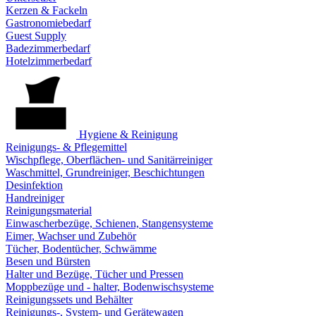
Kerzen & Fackeln
Gastronomiebedarf
Guest Supply
Badezimmerbedarf
Hotelzimmerbedarf
Hygiene & Reinigung
Reinigungs- & Pflegemittel
Wischpflege, Oberflächen- und Sanitärreiniger
Waschmittel, Grundreiniger, Beschichtungen
Desinfektion
Handreiniger
Reinigungsmaterial
Einwascherbezüge, Schienen, Stangensysteme
Eimer, Wachser und Zubehör
Tücher, Bodentücher, Schwämme
Besen und Bürsten
Halter und Bezüge, Tücher und Pressen
Moppbezüge und - halter, Bodenwischsysteme
Reinigungssets und Behälter
Reinigungs-, System- und Gerätewagen