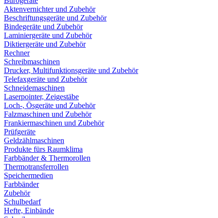
Bürogeräte
Aktenvernichter und Zubehör
Beschriftungsgeräte und Zubehör
Bindegeräte und Zubehör
Laminiergeräte und Zubehör
Diktiergeräte und Zubehör
Rechner
Schreibmaschinen
Drucker, Multifunktionsgeräte und Zubehör
Telefaxgeräte und Zubehör
Schneidemaschinen
Laserpointer, Zeigestäbe
Loch-, Ösgeräte und Zubehör
Falzmaschinen und Zubehör
Frankiermaschinen und Zubehör
Prüfgeräte
Geldzählmaschinen
Produkte fürs Raumklima
Farbbänder & Thermorollen
Thermotransferrollen
Speichermedien
Farbbänder
Zubehör
Schulbedarf
Hefte, Einbände