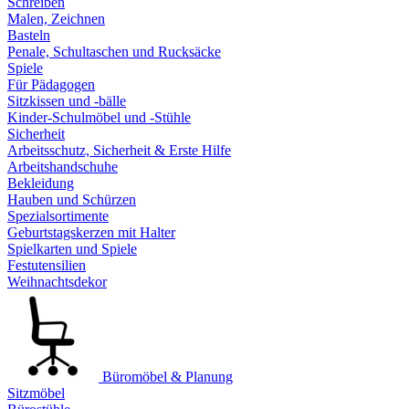
Schreiben
Malen, Zeichnen
Basteln
Penale, Schultaschen und Rucksäcke
Spiele
Für Pädagogen
Sitzkissen und -bälle
Kinder-Schulmöbel und -Stühle
Sicherheit
Arbeitsschutz, Sicherheit & Erste Hilfe
Arbeitshandschuhe
Bekleidung
Hauben und Schürzen
Spezialsortimente
Geburtstagskerzen mit Halter
Spielkarten und Spiele
Festutensilien
Weihnachtsdekor
Büromöbel & Planung
Sitzmöbel