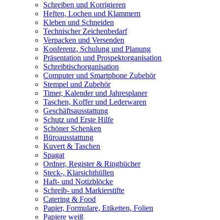
Schreiben und Korrigieren
Heften, Lochen und Klammern
Kleben und Schneiden
Technischer Zeichenbedarf
Verpacken und Versenden
Konferenz, Schulung und Planung
Präsentation und Prospektorganisation
Schreibtischorganisation
Computer und Smartphone Zubehör
Stempel und Zubehör
Timer, Kalender und Jahresplaner
Taschen, Koffer und Lederwaren
Geschäftsausstattung
Schutz und Erste Hilfe
Schöner Schenken
Büroausstattung
Kuvert & Taschen
Spagat
Ordner, Register & Ringbücher
Steck-, Klarsichthüllen
Haft- und Notizblöcke
Schreib- und Markierstifte
Catering & Food
Papier, Formulare, Etiketten, Folien
Papiere weiß