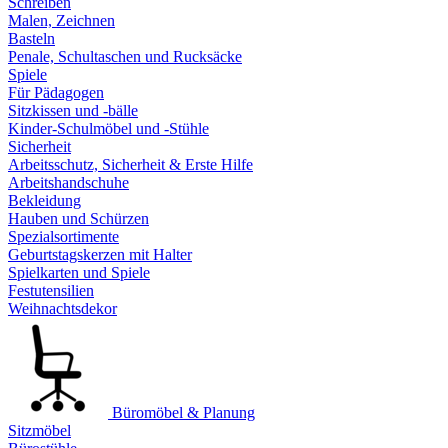
Schreiben
Malen, Zeichnen
Basteln
Penale, Schultaschen und Rucksäcke
Spiele
Für Pädagogen
Sitzkissen und -bälle
Kinder-Schulmöbel und -Stühle
Sicherheit
Arbeitsschutz, Sicherheit & Erste Hilfe
Arbeitshandschuhe
Bekleidung
Hauben und Schürzen
Spezialsortimente
Geburtstagskerzen mit Halter
Spielkarten und Spiele
Festutensilien
Weihnachtsdekor
Büromöbel & Planung
Sitzmöbel