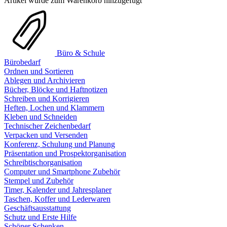
Artikel wurde zum Warenkorb hinzugefügt
Büro & Schule
Bürobedarf
Ordnen und Sortieren
Ablegen und Archivieren
Bücher, Blöcke und Haftnotizen
Schreiben und Korrigieren
Heften, Lochen und Klammern
Kleben und Schneiden
Technischer Zeichenbedarf
Verpacken und Versenden
Konferenz, Schulung und Planung
Präsentation und Prospektorganisation
Schreibtischorganisation
Computer und Smartphone Zubehör
Stempel und Zubehör
Timer, Kalender und Jahresplaner
Taschen, Koffer und Lederwaren
Geschäftsausstattung
Schutz und Erste Hilfe
Schöner Schenken