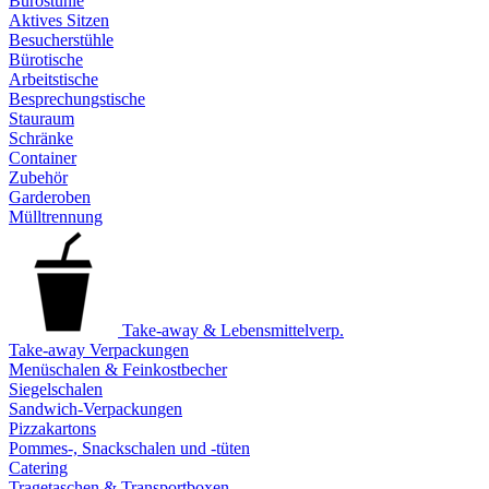
Bürostühle
Aktives Sitzen
Besucherstühle
Bürotische
Arbeitstische
Besprechungstische
Stauraum
Schränke
Container
Zubehör
Garderoben
Mülltrennung
Take-away & Lebensmittelverp.
Take-away Verpackungen
Menüschalen & Feinkostbecher
Siegelschalen
Sandwich-Verpackungen
Pizzakartons
Pommes-, Snackschalen und -tüten
Catering
Tragetaschen & Transportboxen