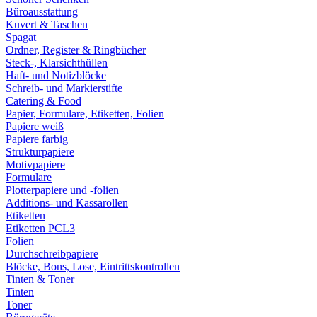
Büroausstattung
Kuvert & Taschen
Spagat
Ordner, Register & Ringbücher
Steck-, Klarsichthüllen
Haft- und Notizblöcke
Schreib- und Markierstifte
Catering & Food
Papier, Formulare, Etiketten, Folien
Papiere weiß
Papiere farbig
Strukturpapiere
Motivpapiere
Formulare
Plotterpapiere und -folien
Additions- und Kassarollen
Etiketten
Etiketten PCL3
Folien
Durchschreibpapiere
Blöcke, Bons, Lose, Eintrittskontrollen
Tinten & Toner
Tinten
Toner