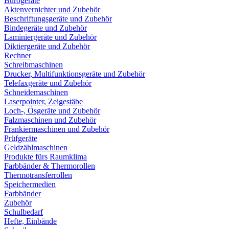
Bürogeräte
Aktenvernichter und Zubehör
Beschriftungsgeräte und Zubehör
Bindegeräte und Zubehör
Laminiergeräte und Zubehör
Diktiergeräte und Zubehör
Rechner
Schreibmaschinen
Drucker, Multifunktionsgeräte und Zubehör
Telefaxgeräte und Zubehör
Schneidemaschinen
Laserpointer, Zeigestäbe
Loch-, Ösgeräte und Zubehör
Falzmaschinen und Zubehör
Frankiermaschinen und Zubehör
Prüfgeräte
Geldzählmaschinen
Produkte fürs Raumklima
Farbbänder & Thermorollen
Thermotransferrollen
Speichermedien
Farbbänder
Zubehör
Schulbedarf
Hefte, Einbände