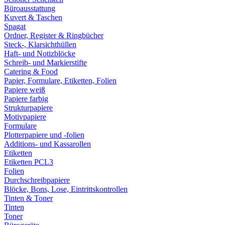
Büroausstattung
Kuvert & Taschen
Spagat
Ordner, Register & Ringbücher
Steck-, Klarsichthüllen
Haft- und Notizblöcke
Schreib- und Markierstifte
Catering & Food
Papier, Formulare, Etiketten, Folien
Papiere weiß
Papiere farbig
Strukturpapiere
Motivpapiere
Formulare
Plotterpapiere und -folien
Additions- und Kassarollen
Etiketten
Etiketten PCL3
Folien
Durchschreibpapiere
Blöcke, Bons, Lose, Eintrittskontrollen
Tinten & Toner
Tinten
Toner