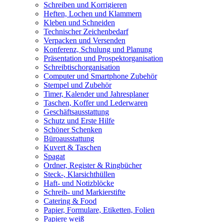
Schreiben und Korrigieren
Heften, Lochen und Klammern
Kleben und Schneiden
Technischer Zeichenbedarf
Verpacken und Versenden
Konferenz, Schulung und Planung
Präsentation und Prospektorganisation
Schreibtischorganisation
Computer und Smartphone Zubehör
Stempel und Zubehör
Timer, Kalender und Jahresplaner
Taschen, Koffer und Lederwaren
Geschäftsausstattung
Schutz und Erste Hilfe
Schöner Schenken
Büroausstattung
Kuvert & Taschen
Spagat
Ordner, Register & Ringbücher
Steck-, Klarsichthüllen
Haft- und Notizblöcke
Schreib- und Markierstifte
Catering & Food
Papier, Formulare, Etiketten, Folien
Papiere weiß