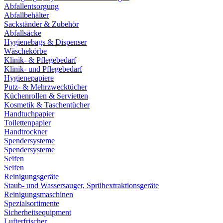
Abfallentsorgung
Abfallbehälter
Sackständer & Zubehör
Abfallsäcke
Hygienebags & Dispenser
Wäschekörbe
Klinik- & Pflegebedarf
Klinik- und Pflegebedarf
Hygienepapiere
Putz- & Mehrzwecktücher
Küchenrollen & Servietten
Kosmetik & Taschentücher
Handtuchpapier
Toilettenpapier
Handtrockner
Spendersysteme
Spendersysteme
Seifen
Seifen
Reinigungsgeräte
Staub- und Wassersauger, Sprühextraktionsgeräte
Reinigungsmaschinen
Spezialsortimente
Sicherheitsequipment
Lufterfrischer