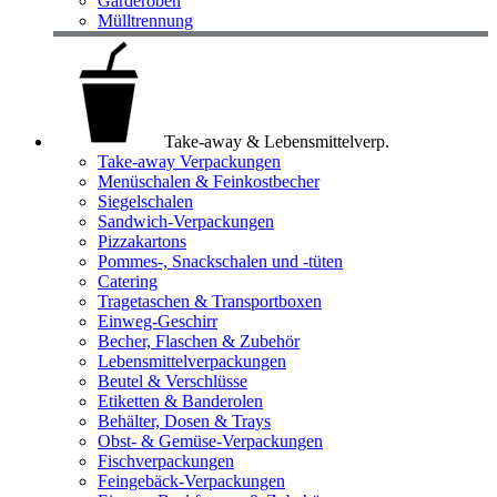
Garderoben
Mülltrennung
Take-away & Lebensmittelverp.
Take-away Verpackungen
Menüschalen & Feinkostbecher
Siegelschalen
Sandwich-Verpackungen
Pizzakartons
Pommes-, Snackschalen und -tüten
Catering
Tragetaschen & Transportboxen
Einweg-Geschirr
Becher, Flaschen & Zubehör
Lebensmittelverpackungen
Beutel & Verschlüsse
Etiketten & Banderolen
Behälter, Dosen & Trays
Obst- & Gemüse-Verpackungen
Fischverpackungen
Feingebäck-Verpackungen