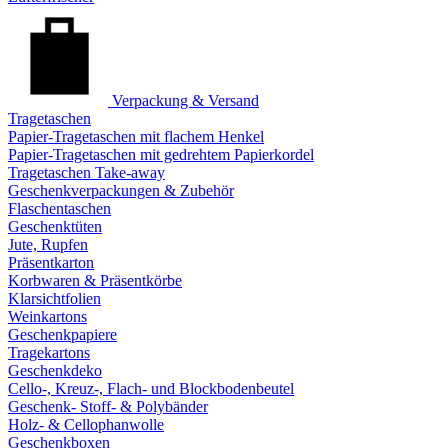
Verpackung & Versand
Tragetaschen
Papier-Tragetaschen mit flachem Henkel
Papier-Tragetaschen mit gedrehtem Papierkordel
Tragetaschen Take-away
Geschenkverpackungen & Zubehör
Flaschentaschen
Geschenktüten
Jute, Rupfen
Präsentkarton
Korbwaren & Präsentkörbe
Klarsichtfolien
Weinkartons
Geschenkpapiere
Tragekartons
Geschenkdeko
Cello-, Kreuz-, Flach- und Blockbodenbeutel
Geschenk- Stoff- & Polybänder
Holz- & Cellophanwolle
Geschenkboxen