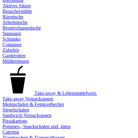
Bürostühle
Aktives Sitzen
Besucherstühle
Bürotische
Arbeitstische
Besprechungstische
Stauraum
Schränke
Container
Zubehör
Garderoben
Mülltrennung
Take-away & Lebensmittelverp.
Take-away Verpackungen
Menüschalen & Feinkostbecher
Siegelschalen
Sandwich-Verpackungen
Pizzakartons
Pommes-, Snackschalen und -tüten
Catering
Tragetaschen & Transportboxen