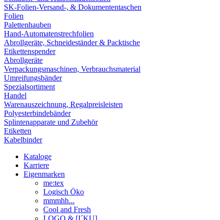
SK-Folien-Versand-, & Dokumententaschen
Folien
Palettenhauben
Hand-Automatenstrechfolien
Abrollgeräte, Schneideständer & Packtische
Etikettenspender
Abrollgeräte
Verpackungsmaschinen, Verbrauchsmaterial
Umreifungsbänder
Spezialsortiment
Handel
Warenauszeichnung, Regalpreisleisten
Polyesterbindebänder
Splintenapparate und Zubehör
Etiketten
Kabelbinder
Kataloge
Karriere
Eigenmarken
me:tex
Logisch Öko
mmmhh...
Cool and Fresh
LOGO & [I´KU]