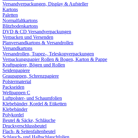
Versandverpackungen, Display & Aufsteller
Kartons
Paletten
Normalfaltkartons
Blitzbodenkartons
DVD & CD Versandverpackungen
Verpacken und Versenden
Planversandkartons & Versandrollen
Versandkartons
Versandrollen, Trapez-, Teleskopverpackungen
Verpackungspapier Rollen & Bogen, Karton & Pappe
Kraftpapiere, Bögen und Rollen
Seidenpapiere
Graupappen, Schrenzpapiere
Polstermaterial
Packseiden
Wellpappen C
Luftpolster- und Schaumfolien
Klebebänder, Kordel & Etiketten
Klebebänder
Polykordel
Beutel & Säcke, Schläuche
Druckverschlussbeutel
Flach- & Seitenfaltenbeutel
Schlauch- und Halbschlauchfolien