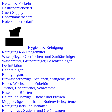
Kerzen & Fackeln
Gastronomiebedarf
Guest Supply
Badezimmerbedarf
Hotelzimmerbedarf
Hygiene & Reinigung
Reinigungs- & Pflegemittel
Wischpflege, Oberflächen- und Sanitärreiniger
Waschmittel, Grundreiniger, Beschichtungen
Desinfektion
Handreiniger
Reinigungsmaterial
Einwascherbezüge, Schienen, Stangensysteme
Eimer, Wachser und Zubehör
Tücher, Bodentücher, Schwämme
Besen und Bürsten
Halter und Bezüge, Tücher und Pressen
Moppbezüge und - halter, Bodenwischsysteme
Reinigungssets und Behälter
Reinigungs-, System- und Gerätewagen