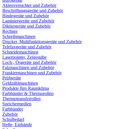
Bürogeräte
Aktenvernichter und Zubehör
Beschriftungsgeräte und Zubehör
Bindegeräte und Zubehör
Laminiergeräte und Zubehör
Diktiergeräte und Zubehör
Rechner
Schreibmaschinen
Drucker, Multifunktionsgeräte und Zubehör
Telefaxgeräte und Zubehör
Schneidemaschinen
Laserpointer, Zeigestäbe
Loch-, Ösgeräte und Zubehör
Falzmaschinen und Zubehör
Frankiermaschinen und Zubehör
Prüfgeräte
Geldzählmaschinen
Produkte fürs Raumklima
Farbbänder & Thermorollen
Thermotransferrollen
Speichermedien
Farbbänder
Zubehör
Schulbedarf
Hefte, Einbände