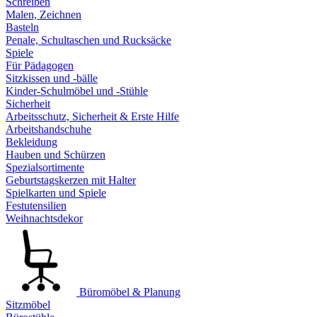
Schreiben
Malen, Zeichnen
Basteln
Penale, Schultaschen und Rucksäcke
Spiele
Für Pädagogen
Sitzkissen und -bälle
Kinder-Schulmöbel und -Stühle
Sicherheit
Arbeitsschutz, Sicherheit & Erste Hilfe
Arbeitshandschuhe
Bekleidung
Hauben und Schürzen
Spezialsortimente
Geburtstagskerzen mit Halter
Spielkarten und Spiele
Festutensilien
Weihnachtsdekor
Büromöbel & Planung
Sitzmöbel