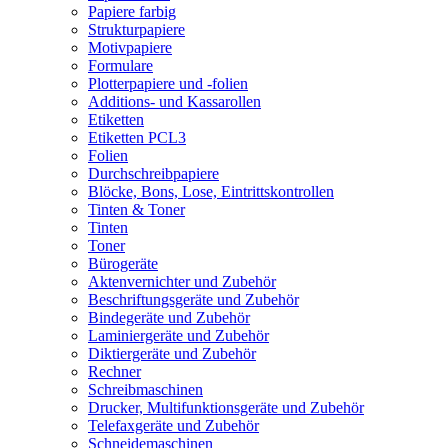
Papiere farbig
Strukturpapiere
Motivpapiere
Formulare
Plotterpapiere und -folien
Additions- und Kassarollen
Etiketten
Etiketten PCL3
Folien
Durchschreibpapiere
Blöcke, Bons, Lose, Eintrittskontrollen
Tinten & Toner
Tinten
Toner
Bürogeräte
Aktenvernichter und Zubehör
Beschriftungsgeräte und Zubehör
Bindegeräte und Zubehör
Laminiergeräte und Zubehör
Diktiergeräte und Zubehör
Rechner
Schreibmaschinen
Drucker, Multifunktionsgeräte und Zubehör
Telefaxgeräte und Zubehör
Schneidemaschinen