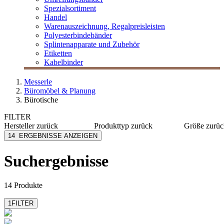
Spezialsortiment
Handel
Warenauszeichnung, Regalpreisleisten
Polyesterbindebänder
Splintenapparate und Zubehör
Etiketten
Kabelbinder
Messerle
Büromöbel & Planung
Bürotische
FILTER
Hersteller
zurück
Produkttyp
zurück
Größe
zurüc
Narbutas
Arbeitstische
160x80
14
ERGEBNISSE ANZEIGEN
Nowy Styl
Besprechungstische
180 x 80
Steelcase
Seminartische
200 x 80
Suchergebnisse
160 x 80
14 Produkte
1
FILTER