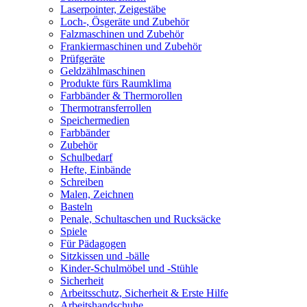
Laserpointer, Zeigestäbe
Loch-, Ösgeräte und Zubehör
Falzmaschinen und Zubehör
Frankiermaschinen und Zubehör
Prüfgeräte
Geldzählmaschinen
Produkte fürs Raumklima
Farbbänder & Thermorollen
Thermotransferrollen
Speichermedien
Farbbänder
Zubehör
Schulbedarf
Hefte, Einbände
Schreiben
Malen, Zeichnen
Basteln
Penale, Schultaschen und Rucksäcke
Spiele
Für Pädagogen
Sitzkissen und -bälle
Kinder-Schulmöbel und -Stühle
Sicherheit
Arbeitsschutz, Sicherheit & Erste Hilfe
Arbeitshandschuhe