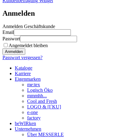
Kundenbefragung Widget
Anmelden
Anmelden Geschäftskunde
Email
Passwort
Angemeldet bleiben
Anmelden
Passwort vergessen?
Kataloge
Karriere
Eigenmarken
me:tex
Logisch Öko
mmmhh...
Cool and Fresh
LOGO & [I´KU]
e-one
factory
beWIRken
Unternehmen
Über MESSERLE