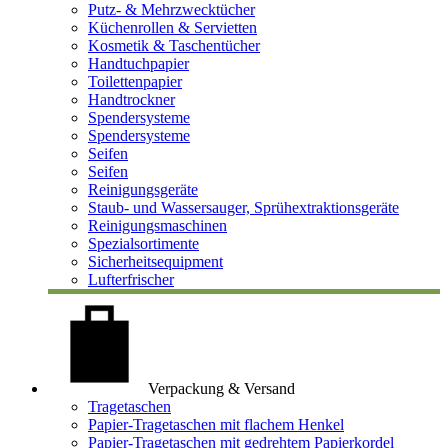
Putz- & Mehrzwecktücher
Küchenrollen & Servietten
Kosmetik & Taschentücher
Handtuchpapier
Toilettenpapier
Handtrockner
Spendersysteme
Spendersysteme
Seifen
Seifen
Reinigungsgeräte
Staub- und Wassersauger, Sprühextraktionsgeräte
Reinigungsmaschinen
Spezialsortimente
Sicherheitsequipment
Lufterfrischer
Verpackung & Versand
Tragetaschen
Papier-Tragetaschen mit flachem Henkel
Papier-Tragetaschen mit gedrehtem Papierkordel