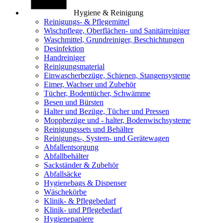
Hygiene & Reinigung
Reinigungs- & Pflegemittel
Wischpflege, Oberflächen- und Sanitärreiniger
Waschmittel, Grundreiniger, Beschichtungen
Desinfektion
Handreiniger
Reinigungsmaterial
Einwascherbezüge, Schienen, Stangensysteme
Eimer, Wachser und Zubehör
Tücher, Bodentücher, Schwämme
Besen und Bürsten
Halter und Bezüge, Tücher und Pressen
Moppbezüge und - halter, Bodenwischsysteme
Reinigungssets und Behälter
Reinigungs-, System- und Gerätewagen
Abfallentsorgung
Abfallbehälter
Sackständer & Zubehör
Abfallsäcke
Hygienebags & Dispenser
Wäschekörbe
Klinik- & Pflegebedarf
Klinik- und Pflegebedarf
Hygienepapiere