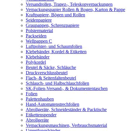
Versandrollen, Trapez-, Teleskopverpackungen
Verpackungspapier Rollen & Bogen, Karton & Pappe
Kraftpapiere, Bögen und Rollen
Seidenpapiere
Graupappen, Schrenzpapiere
Polstermaterial
Packseiden
Wellpappen C
Luftpolster- und Schaumfolien
Klebebänder, Kordel & Etiketten
Klebebänder
Polykordel
Beutel & Säcke, Schläuche
Druckverschlussbeutel
Flach- & Seitenfaltenbeutel
Schlauch- und Halbschlauchfolien
SK-Folien-Versand-, & Dokumententaschen
Folien
Palettenhauben
Hand-Automatenstrechfolien
Abrollgeräte, Schneideständer & Packtische
Etikettenspender
Abrollgeräte
Verpackungsmaschinen, Verbrauchsmaterial
Umreifungsbänder