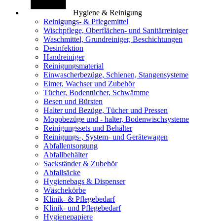
Hygiene & Reinigung
Reinigungs- & Pflegemittel
Wischpflege, Oberflächen- und Sanitärreiniger
Waschmittel, Grundreiniger, Beschichtungen
Desinfektion
Handreiniger
Reinigungsmaterial
Einwascherbezüge, Schienen, Stangensysteme
Eimer, Wachser und Zubehör
Tücher, Bodentücher, Schwämme
Besen und Bürsten
Halter und Bezüge, Tücher und Pressen
Moppbezüge und - halter, Bodenwischsysteme
Reinigungssets und Behälter
Reinigungs-, System- und Gerätewagen
Abfallentsorgung
Abfallbehälter
Sackständer & Zubehör
Abfallsäcke
Hygienebags & Dispenser
Wäschekörbe
Klinik- & Pflegebedarf
Klinik- und Pflegebedarf
Hygienepapiere