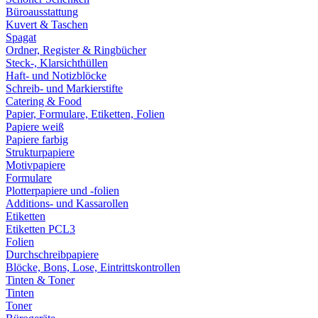
Büroausstattung
Kuvert & Taschen
Spagat
Ordner, Register & Ringbücher
Steck-, Klarsichthüllen
Haft- und Notizblöcke
Schreib- und Markierstifte
Catering & Food
Papier, Formulare, Etiketten, Folien
Papiere weiß
Papiere farbig
Strukturpapiere
Motivpapiere
Formulare
Plotterpapiere und -folien
Additions- und Kassarollen
Etiketten
Etiketten PCL3
Folien
Durchschreibpapiere
Blöcke, Bons, Lose, Eintrittskontrollen
Tinten & Toner
Tinten
Toner