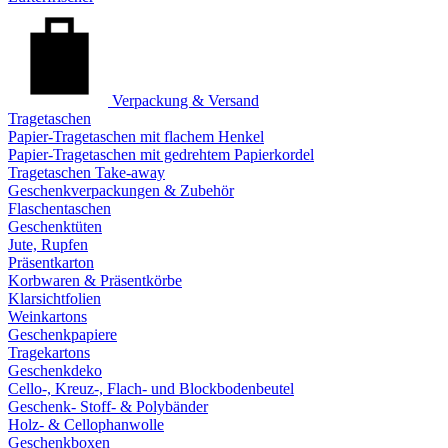
Verpackung & Versand
Tragetaschen
Papier-Tragetaschen mit flachem Henkel
Papier-Tragetaschen mit gedrehtem Papierkordel
Tragetaschen Take-away
Geschenkverpackungen & Zubehör
Flaschentaschen
Geschenktüten
Jute, Rupfen
Präsentkarton
Korbwaren & Präsentkörbe
Klarsichtfolien
Weinkartons
Geschenkpapiere
Tragekartons
Geschenkdeko
Cello-, Kreuz-, Flach- und Blockbodenbeutel
Geschenk- Stoff- & Polybänder
Holz- & Cellophanwolle
Geschenkboxen