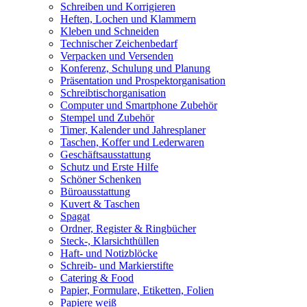
Schreiben und Korrigieren
Heften, Lochen und Klammern
Kleben und Schneiden
Technischer Zeichenbedarf
Verpacken und Versenden
Konferenz, Schulung und Planung
Präsentation und Prospektorganisation
Schreibtischorganisation
Computer und Smartphone Zubehör
Stempel und Zubehör
Timer, Kalender und Jahresplaner
Taschen, Koffer und Lederwaren
Geschäftsausstattung
Schutz und Erste Hilfe
Schöner Schenken
Büroausstattung
Kuvert & Taschen
Spagat
Ordner, Register & Ringbücher
Steck-, Klarsichthüllen
Haft- und Notizblöcke
Schreib- und Markierstifte
Catering & Food
Papier, Formulare, Etiketten, Folien
Papiere weiß