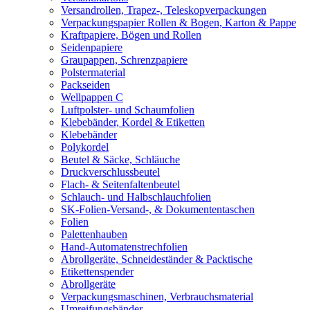
Versandrollen, Trapez-, Teleskopverpackungen
Verpackungspapier Rollen & Bogen, Karton & Pappe
Kraftpapiere, Bögen und Rollen
Seidenpapiere
Graupappen, Schrenzpapiere
Polstermaterial
Packseiden
Wellpappen C
Luftpolster- und Schaumfolien
Klebebänder, Kordel & Etiketten
Klebebänder
Polykordel
Beutel & Säcke, Schläuche
Druckverschlussbeutel
Flach- & Seitenfaltenbeutel
Schlauch- und Halbschlauchfolien
SK-Folien-Versand-, & Dokumententaschen
Folien
Palettenhauben
Hand-Automatenstrechfolien
Abrollgeräte, Schneideständer & Packtische
Etikettenspender
Abrollgeräte
Verpackungsmaschinen, Verbrauchsmaterial
Umreifungsbänder