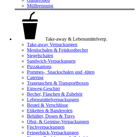
Garderoben
Mülltrennung
Take-away & Lebensmittelverp.
Take-away Verpackungen
Menüschalen & Feinkostbecher
Siegelschalen
Sandwich-Verpackungen
Pizzakartons
Pommes-, Snackschalen und -tüten
Catering
Tragetaschen & Transportboxen
Einweg-Geschirr
Becher, Flaschen & Zubehör
Lebensmittelverpackungen
Beutel & Verschlüsse
Etiketten & Banderolen
Behälter, Dosen & Trays
Obst- & Gemüse-Verpackungen
Fischverpackungen
Feingebäck-Verpackungen