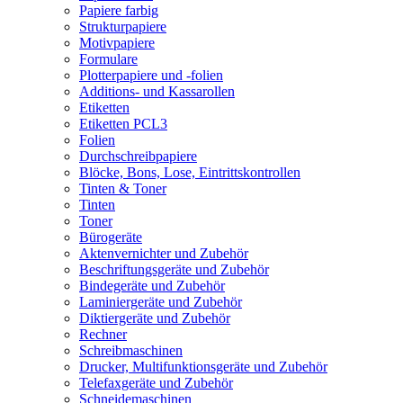
Papiere farbig
Strukturpapiere
Motivpapiere
Formulare
Plotterpapiere und -folien
Additions- und Kassarollen
Etiketten
Etiketten PCL3
Folien
Durchschreibpapiere
Blöcke, Bons, Lose, Eintrittskontrollen
Tinten & Toner
Tinten
Toner
Bürogeräte
Aktenvernichter und Zubehör
Beschriftungsgeräte und Zubehör
Bindegeräte und Zubehör
Laminiergeräte und Zubehör
Diktiergeräte und Zubehör
Rechner
Schreibmaschinen
Drucker, Multifunktionsgeräte und Zubehör
Telefaxgeräte und Zubehör
Schneidemaschinen