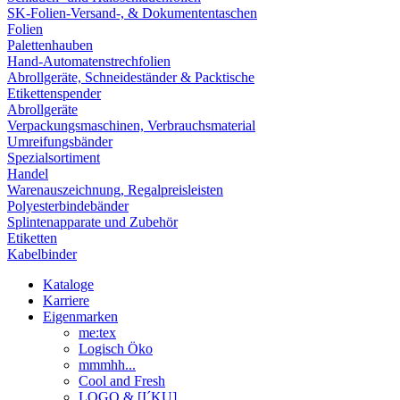
SK-Folien-Versand-, & Dokumententaschen
Folien
Palettenhauben
Hand-Automatenstrechfolien
Abrollgeräte, Schneideständer & Packtische
Etikettenspender
Abrollgeräte
Verpackungsmaschinen, Verbrauchsmaterial
Umreifungsbänder
Spezialsortiment
Handel
Warenauszeichnung, Regalpreisleisten
Polyesterbindebänder
Splintenapparate und Zubehör
Etiketten
Kabelbinder
Kataloge
Karriere
Eigenmarken
me:tex
Logisch Öko
mmmhh...
Cool and Fresh
LOGO & [I´KU]