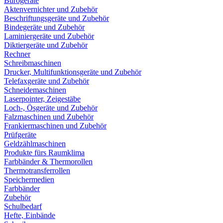
Bürogeräte
Aktenvernichter und Zubehör
Beschriftungsgeräte und Zubehör
Bindegeräte und Zubehör
Laminiergeräte und Zubehör
Diktiergeräte und Zubehör
Rechner
Schreibmaschinen
Drucker, Multifunktionsgeräte und Zubehör
Telefaxgeräte und Zubehör
Schneidemaschinen
Laserpointer, Zeigestäbe
Loch-, Ösgeräte und Zubehör
Falzmaschinen und Zubehör
Frankiermaschinen und Zubehör
Prüfgeräte
Geldzählmaschinen
Produkte fürs Raumklima
Farbbänder & Thermorollen
Thermotransferrollen
Speichermedien
Farbbänder
Zubehör
Schulbedarf
Hefte, Einbände