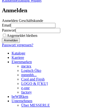
Kundenbefragung Widget
Anmelden
Anmelden Geschäftskunde
Email
Passwort
Angemeldet bleiben
Anmelden
Passwort vergessen?
Kataloge
Karriere
Eigenmarken
me:tex
Logisch Öko
mmmhh...
Cool and Fresh
LOGO & [I´KU]
e-one
factory
beWIRken
Unternehmen
Über MESSERLE