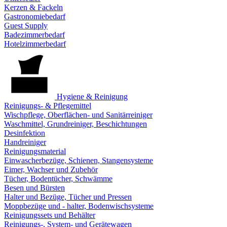
Kerzen & Fackeln
Gastronomiebedarf
Guest Supply
Badezimmerbedarf
Hotelzimmerbedarf
Hygiene & Reinigung
Reinigungs- & Pflegemittel
Wischpflege, Oberflächen- und Sanitärreiniger
Waschmittel, Grundreiniger, Beschichtungen
Desinfektion
Handreiniger
Reinigungsmaterial
Einwascherbezüge, Schienen, Stangensysteme
Eimer, Wachser und Zubehör
Tücher, Bodentücher, Schwämme
Besen und Bürsten
Halter und Bezüge, Tücher und Pressen
Moppbezüge und - halter, Bodenwischsysteme
Reinigungssets und Behälter
Reinigungs-, System- und Gerätewagen