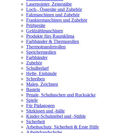
Laserpointer, Zeigestäbe
Loch-, Ösgeräte und Zubehör
Falzmaschinen und Zubehör
Frankiermaschinen und Zubehör
Prüfgeräte
Geldzählmaschinen
Produkte fürs Raumklima
Farbbänder & Thermorollen
Thermotransferrollen
Speichermedien
Farbbänder
Zubehör
Schulbedarf
Hefte, Einbände
Schreiben
Malen, Zeichnen
Basteln
Penale, Schultaschen und Rucksäcke
Spiele
Für Pädagogen
Sitzkissen und -bälle
Kinder-Schulmöbel und -Stühle
Sicherheit
Arbeitsschutz, Sicherheit & Erste Hilfe
Arbeitshandschuhe