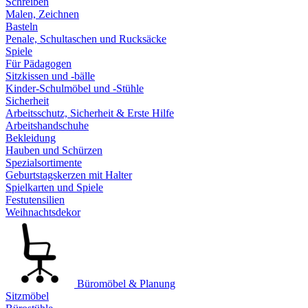
Schreiben
Malen, Zeichnen
Basteln
Penale, Schultaschen und Rucksäcke
Spiele
Für Pädagogen
Sitzkissen und -bälle
Kinder-Schulmöbel und -Stühle
Sicherheit
Arbeitsschutz, Sicherheit & Erste Hilfe
Arbeitshandschuhe
Bekleidung
Hauben und Schürzen
Spezialsortimente
Geburtstagskerzen mit Halter
Spielkarten und Spiele
Festutensilien
Weihnachtsdekor
Büromöbel & Planung
Sitzmöbel