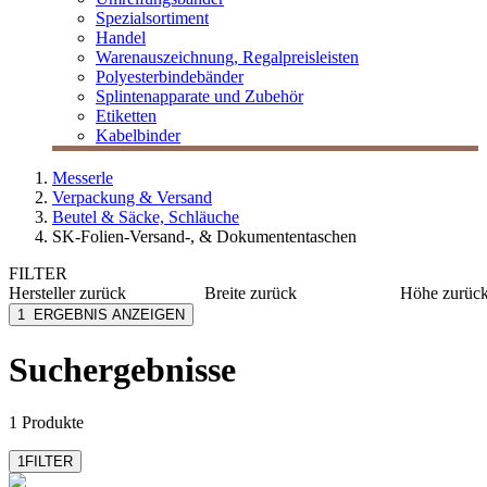
Spezialsortiment
Handel
Warenauszeichnung, Regalpreisleisten
Polyesterbindebänder
Splintenapparate und Zubehör
Etiketten
Kabelbinder
Messerle
Verpackung & Versand
Beutel & Säcke, Schläuche
SK-Folien-Versand-, & Dokumententaschen
FILTER
Hersteller
zurück
Breite
zurück
Höhe
zurüc
docuCARE
165 mm
220 mm
1
ERGEBNIS ANZEIGEN
175 mm
225 mm
230 mm
325 mm
Suchergebnisse
mehr anzeigen
mehr anzeig
1 Produkte
1
FILTER