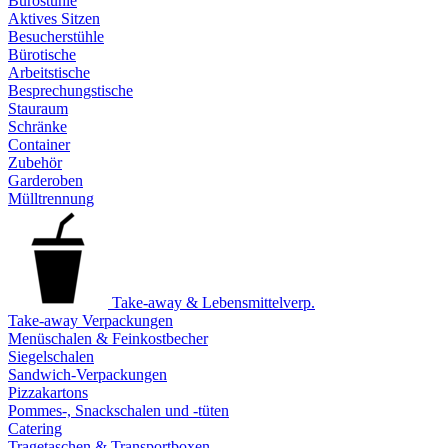
Bürostühle
Aktives Sitzen
Besucherstühle
Bürotische
Arbeitstische
Besprechungstische
Stauraum
Schränke
Container
Zubehör
Garderoben
Mülltrennung
Take-away & Lebensmittelverp.
Take-away Verpackungen
Menüschalen & Feinkostbecher
Siegelschalen
Sandwich-Verpackungen
Pizzakartons
Pommes-, Snackschalen und -tüten
Catering
Tragetaschen & Transportboxen