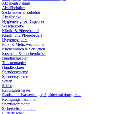
Abfallentsorgung
Abfallbehälter
Sackständer & Zubehör
Abfallsäcke
Hygienebags & Dispenser
Wäschekörbe
Klinik- & Pflegebedarf
Klinik- und Pflegebedarf
Hygienepapiere
Putz- & Mehrzwecktücher
Küchenrollen & Servietten
Kosmetik & Taschentücher
Handtuchpapier
Toilettenpapier
Handtrockner
Spendersysteme
Spendersysteme
Seifen
Seifen
Reinigungsgeräte
Staub- und Wassersauger, Sprühextraktionsgeräte
Reinigungsmaschinen
Spezialsortimente
Sicherheitsequipment
Lufterfrischer