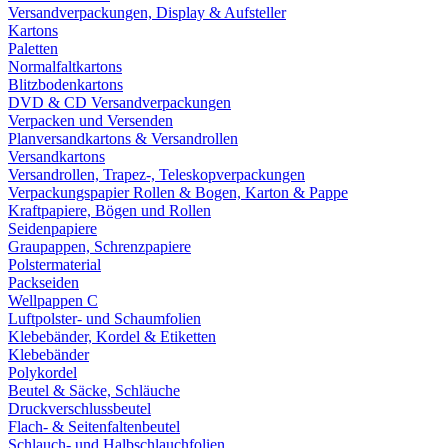
Versandverpackungen, Display & Aufsteller
Kartons
Paletten
Normalfaltkartons
Blitzbodenkartons
DVD & CD Versandverpackungen
Verpacken und Versenden
Planversandkartons & Versandrollen
Versandkartons
Versandrollen, Trapez-, Teleskopverpackungen
Verpackungspapier Rollen & Bogen, Karton & Pappe
Kraftpapiere, Bögen und Rollen
Seidenpapiere
Graupappen, Schrenzpapiere
Polstermaterial
Packseiden
Wellpappen C
Luftpolster- und Schaumfolien
Klebebänder, Kordel & Etiketten
Klebebänder
Polykordel
Beutel & Säcke, Schläuche
Druckverschlussbeutel
Flach- & Seitenfaltenbeutel
Schlauch- und Halbschlauchfolien