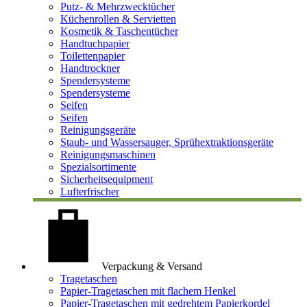
Putz- & Mehrzwecktücher
Küchenrollen & Servietten
Kosmetik & Taschentücher
Handtuchpapier
Toilettenpapier
Handtrockner
Spendersysteme
Spendersysteme
Seifen
Seifen
Reinigungsgeräte
Staub- und Wassersauger, Sprühextraktionsgeräte
Reinigungsmaschinen
Spezialsortimente
Sicherheitsequipment
Lufterfrischer
Verpackung & Versand
Tragetaschen
Papier-Tragetaschen mit flachem Henkel
Papier-Tragetaschen mit gedrehtem Papierkordel