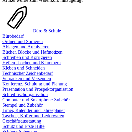
Artikel wurde zum Warenkorb hinzugefügt
Büro & Schule
Bürobedarf
Ordnen und Sortieren
Ablegen und Archivieren
Bücher, Blöcke und Haftnotizen
Schreiben und Korrigieren
Heften, Lochen und Klammern
Kleben und Schneiden
Technischer Zeichenbedarf
Verpacken und Versenden
Konferenz, Schulung und Planung
Präsentation und Prospektorganisation
Schreibtischorganisation
Computer und Smartphone Zubehör
Stempel und Zubehör
Timer, Kalender und Jahresplaner
Taschen, Koffer und Lederwaren
Geschäftsausstattung
Schutz und Erste Hilfe
Schöner Schenken