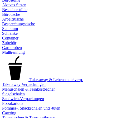
Bürostühle
Aktives Sitzen
Besucherstühle
Bürotische
Arbeitstische
Besprechungstische
Stauraum
Schränke
Container
Zubehör
Garderoben
Mülltrennung
Take-away & Lebensmittelverp.
Take-away Verpackungen
Menüschalen & Feinkostbecher
Siegelschalen
Sandwich-Verpackungen
Pizzakartons
Pommes-, Snackschalen und -tüten
Catering
Tragetaschen & Transportboxen