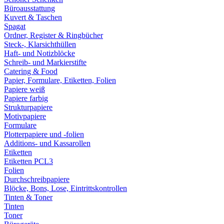
Büroausstattung
Kuvert & Taschen
Spagat
Ordner, Register & Ringbücher
Steck-, Klarsichthüllen
Haft- und Notizblöcke
Schreib- und Markierstifte
Catering & Food
Papier, Formulare, Etiketten, Folien
Papiere weiß
Papiere farbig
Strukturpapiere
Motivpapiere
Formulare
Plotterpapiere und -folien
Additions- und Kassarollen
Etiketten
Etiketten PCL3
Folien
Durchschreibpapiere
Blöcke, Bons, Lose, Eintrittskontrollen
Tinten & Toner
Tinten
Toner