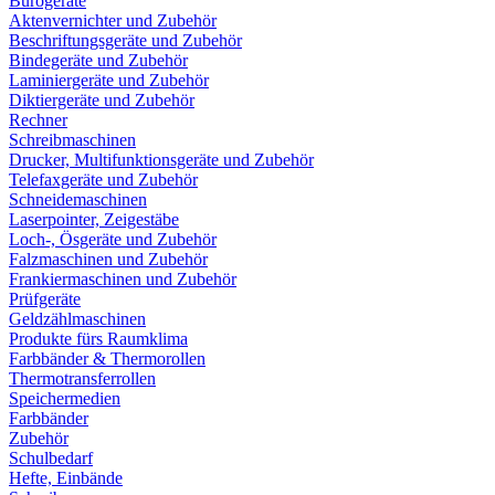
Bürogeräte
Aktenvernichter und Zubehör
Beschriftungsgeräte und Zubehör
Bindegeräte und Zubehör
Laminiergeräte und Zubehör
Diktiergeräte und Zubehör
Rechner
Schreibmaschinen
Drucker, Multifunktionsgeräte und Zubehör
Telefaxgeräte und Zubehör
Schneidemaschinen
Laserpointer, Zeigestäbe
Loch-, Ösgeräte und Zubehör
Falzmaschinen und Zubehör
Frankiermaschinen und Zubehör
Prüfgeräte
Geldzählmaschinen
Produkte fürs Raumklima
Farbbänder & Thermorollen
Thermotransferrollen
Speichermedien
Farbbänder
Zubehör
Schulbedarf
Hefte, Einbände