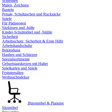
Schreiben
Malen, Zeichnen
Basteln
Penale, Schultaschen und Rucksäcke
Spiele
Für Pädagogen
Sitzkissen und -bälle
Kinder-Schulmöbel und -Stühle
Sicherheit
Arbeitsschutz, Sicherheit & Erste Hilfe
Arbeitshandschuhe
Bekleidung
Hauben und Schürzen
Spezialsortimente
Geburtstagskerzen mit Halter
Spielkarten und Spiele
Festutensilien
Weihnachtsdekor
Büromöbel & Planung
Sitzmöbel