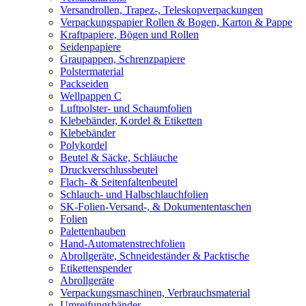
Versandrollen, Trapez-, Teleskopverpackungen
Verpackungspapier Rollen & Bogen, Karton & Pappe
Kraftpapiere, Bögen und Rollen
Seidenpapiere
Graupappen, Schrenzpapiere
Polstermaterial
Packseiden
Wellpappen C
Luftpolster- und Schaumfolien
Klebebänder, Kordel & Etiketten
Klebebänder
Polykordel
Beutel & Säcke, Schläuche
Druckverschlussbeutel
Flach- & Seitenfaltenbeutel
Schlauch- und Halbschlauchfolien
SK-Folien-Versand-, & Dokumententaschen
Folien
Palettenhauben
Hand-Automatenstrechfolien
Abrollgeräte, Schneideständer & Packtische
Etikettenspender
Abrollgeräte
Verpackungsmaschinen, Verbrauchsmaterial
Umreifungsbänder