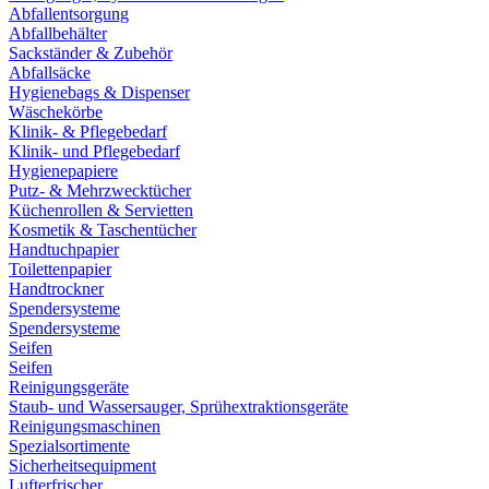
Abfallentsorgung
Abfallbehälter
Sackständer & Zubehör
Abfallsäcke
Hygienebags & Dispenser
Wäschekörbe
Klinik- & Pflegebedarf
Klinik- und Pflegebedarf
Hygienepapiere
Putz- & Mehrzwecktücher
Küchenrollen & Servietten
Kosmetik & Taschentücher
Handtuchpapier
Toilettenpapier
Handtrockner
Spendersysteme
Spendersysteme
Seifen
Seifen
Reinigungsgeräte
Staub- und Wassersauger, Sprühextraktionsgeräte
Reinigungsmaschinen
Spezialsortimente
Sicherheitsequipment
Lufterfrischer