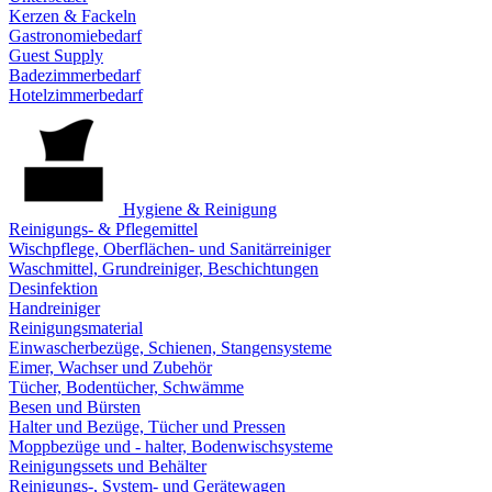
Kerzen & Fackeln
Gastronomiebedarf
Guest Supply
Badezimmerbedarf
Hotelzimmerbedarf
Hygiene & Reinigung
Reinigungs- & Pflegemittel
Wischpflege, Oberflächen- und Sanitärreiniger
Waschmittel, Grundreiniger, Beschichtungen
Desinfektion
Handreiniger
Reinigungsmaterial
Einwascherbezüge, Schienen, Stangensysteme
Eimer, Wachser und Zubehör
Tücher, Bodentücher, Schwämme
Besen und Bürsten
Halter und Bezüge, Tücher und Pressen
Moppbezüge und - halter, Bodenwischsysteme
Reinigungssets und Behälter
Reinigungs-, System- und Gerätewagen