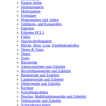
Papiere farbig
Strukturpapiere
Motivpapiere
Formulare
Plotterpapiere und -folien
Additions- und Kassarollen
Etiketten
Etiketten PCL3
Folien
Durchschreibpapiere
Blöcke, Bons, Lose, Eintrittskontrollen
Tinten & Toner
Tinten
Toner
Bürogeräte
Aktenvernichter und Zubehör
Beschriftungsgeräte und Zubehör
Bindegeräte und Zubehör
Laminiergeräte und Zubehör
Diktiergeräte und Zubehör
Rechner
Schreibmaschinen
Drucker, Multifunktionsgeräte und Zubehör
Telefaxgeräte und Zubehör
Schneidemaschinen