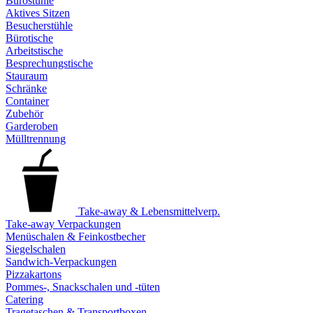
Bürostühle
Aktives Sitzen
Besucherstühle
Bürotische
Arbeitstische
Besprechungstische
Stauraum
Schränke
Container
Zubehör
Garderoben
Mülltrennung
Take-away & Lebensmittelverp.
Take-away Verpackungen
Menüschalen & Feinkostbecher
Siegelschalen
Sandwich-Verpackungen
Pizzakartons
Pommes-, Snackschalen und -tüten
Catering
Tragetaschen & Transportboxen