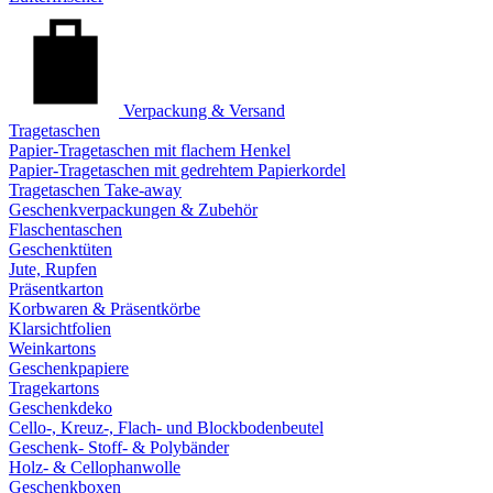
Verpackung & Versand
Tragetaschen
Papier-Tragetaschen mit flachem Henkel
Papier-Tragetaschen mit gedrehtem Papierkordel
Tragetaschen Take-away
Geschenkverpackungen & Zubehör
Flaschentaschen
Geschenktüten
Jute, Rupfen
Präsentkarton
Korbwaren & Präsentkörbe
Klarsichtfolien
Weinkartons
Geschenkpapiere
Tragekartons
Geschenkdeko
Cello-, Kreuz-, Flach- und Blockbodenbeutel
Geschenk- Stoff- & Polybänder
Holz- & Cellophanwolle
Geschenkboxen