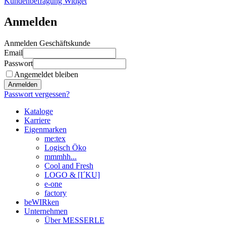
Kundenbefragung Widget
Anmelden
Anmelden Geschäftskunde
Email
Passwort
Angemeldet bleiben
Anmelden
Passwort vergessen?
Kataloge
Karriere
Eigenmarken
me:tex
Logisch Öko
mmmhh...
Cool and Fresh
LOGO & [I´KU]
e-one
factory
beWIRken
Unternehmen
Über MESSERLE