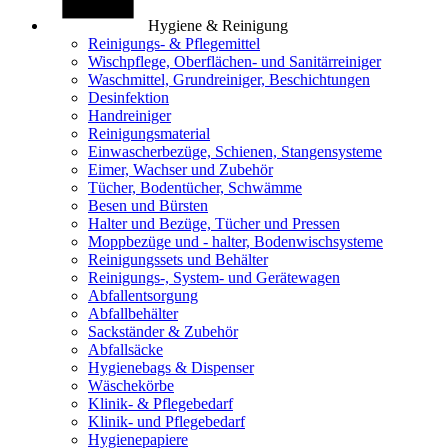
Hygiene & Reinigung
Reinigungs- & Pflegemittel
Wischpflege, Oberflächen- und Sanitärreiniger
Waschmittel, Grundreiniger, Beschichtungen
Desinfektion
Handreiniger
Reinigungsmaterial
Einwascherbezüge, Schienen, Stangensysteme
Eimer, Wachser und Zubehör
Tücher, Bodentücher, Schwämme
Besen und Bürsten
Halter und Bezüge, Tücher und Pressen
Moppbezüge und - halter, Bodenwischsysteme
Reinigungssets und Behälter
Reinigungs-, System- und Gerätewagen
Abfallentsorgung
Abfallbehälter
Sackständer & Zubehör
Abfallsäcke
Hygienebags & Dispenser
Wäschekörbe
Klinik- & Pflegebedarf
Klinik- und Pflegebedarf
Hygienepapiere