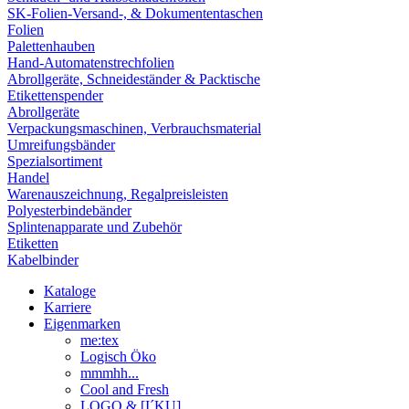
SK-Folien-Versand-, & Dokumententaschen
Folien
Palettenhauben
Hand-Automatenstrechfolien
Abrollgeräte, Schneideständer & Packtische
Etikettenspender
Abrollgeräte
Verpackungsmaschinen, Verbrauchsmaterial
Umreifungsbänder
Spezialsortiment
Handel
Warenauszeichnung, Regalpreisleisten
Polyesterbindebänder
Splintenapparate und Zubehör
Etiketten
Kabelbinder
Kataloge
Karriere
Eigenmarken
me:tex
Logisch Öko
mmmhh...
Cool and Fresh
LOGO & [I´KU]