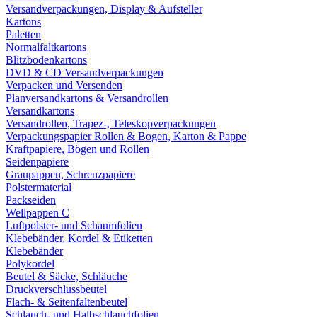
Versandverpackungen, Display & Aufsteller
Kartons
Paletten
Normalfaltkartons
Blitzbodenkartons
DVD & CD Versandverpackungen
Verpacken und Versenden
Planversandkartons & Versandrollen
Versandkartons
Versandrollen, Trapez-, Teleskopverpackungen
Verpackungspapier Rollen & Bogen, Karton & Pappe
Kraftpapiere, Bögen und Rollen
Seidenpapiere
Graupappen, Schrenzpapiere
Polstermaterial
Packseiden
Wellpappen C
Luftpolster- und Schaumfolien
Klebebänder, Kordel & Etiketten
Klebebänder
Polykordel
Beutel & Säcke, Schläuche
Druckverschlussbeutel
Flach- & Seitenfaltenbeutel
Schlauch- und Halbschlauchfolien