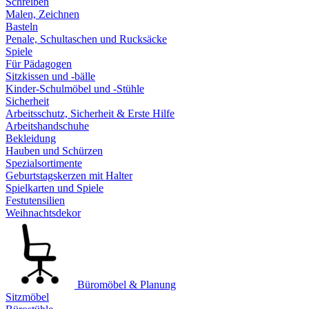
Schreiben
Malen, Zeichnen
Basteln
Penale, Schultaschen und Rucksäcke
Spiele
Für Pädagogen
Sitzkissen und -bälle
Kinder-Schulmöbel und -Stühle
Sicherheit
Arbeitsschutz, Sicherheit & Erste Hilfe
Arbeitshandschuhe
Bekleidung
Hauben und Schürzen
Spezialsortimente
Geburtstagskerzen mit Halter
Spielkarten und Spiele
Festutensilien
Weihnachtsdekor
Büromöbel & Planung
Sitzmöbel