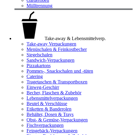
Garderoben
Mülltrennung
Take-away & Lebensmittelverp.
Take-away Verpackungen
Menüschalen & Feinkostbecher
Siegelschalen
Sandwich-Verpackungen
Pizzakartons
Pommes-, Snackschalen und -tüten
Catering
Tragetaschen & Transportboxen
Einweg-Geschirr
Becher, Flaschen & Zubehör
Lebensmittelverpackungen
Beutel & Verschlüsse
Etiketten & Banderolen
Behälter, Dosen & Trays
Obst- & Gemüse-Verpackungen
Fischverpackungen
Feingebäck-Verpackungen