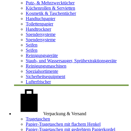
Putz- & Mehrzwecktücher
Küchenrollen & Servietten
Kosmetik & Taschentücher
Handtuchpapier
Toilettenpapier
Handtrockner
Spendersysteme
Spendersysteme
Seifen
Seifen
Reinigungsgeräte
Staub- und Wassersauger, Sprühextraktionsgeräte
Reinigungsmaschinen
Spezialsortimente
Sicherheitsequipment
Lufterfrischer
Verpackung & Versand
Tragetaschen
Papier-Tragetaschen mit flachem Henkel
Papier-Tragetaschen mit gedrehtem Papierkordel