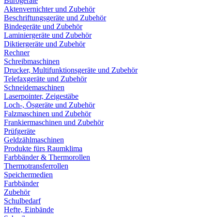
Bürogeräte
Aktenvernichter und Zubehör
Beschriftungsgeräte und Zubehör
Bindegeräte und Zubehör
Laminiergeräte und Zubehör
Diktiergeräte und Zubehör
Rechner
Schreibmaschinen
Drucker, Multifunktionsgeräte und Zubehör
Telefaxgeräte und Zubehör
Schneidemaschinen
Laserpointer, Zeigestäbe
Loch-, Ösgeräte und Zubehör
Falzmaschinen und Zubehör
Frankiermaschinen und Zubehör
Prüfgeräte
Geldzählmaschinen
Produkte fürs Raumklima
Farbbänder & Thermorollen
Thermotransferrollen
Speichermedien
Farbbänder
Zubehör
Schulbedarf
Hefte, Einbände