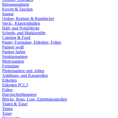
Büroausstattung
Kuvert & Taschen
Spagat
Ordner, Register & Ringbücher
Steck-, Klarsichthüllen
Haft- und Notizblöcke
Schreib- und Markierstifte
Catering & Food
Papier, Formulare, Etiketten, Folien
Papiere weiß
Papiere farbig
Strukturpapiere
Motivpapiere
Formulare
Plotterpapiere und -folien
Additions- und Kassarollen
Etiketten
Etiketten PCL3
Folien
Durchschreibpapiere
Blöcke, Bons, Lose, Eintrittskontrollen
Tinten & Toner
Tinten
Toner