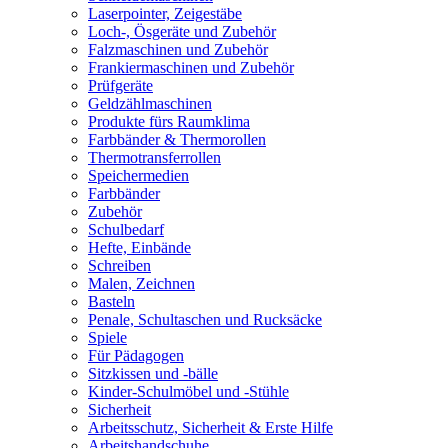
Laserpointer, Zeigestäbe
Loch-, Ösgeräte und Zubehör
Falzmaschinen und Zubehör
Frankiermaschinen und Zubehör
Prüfgeräte
Geldzählmaschinen
Produkte fürs Raumklima
Farbbänder & Thermorollen
Thermotransferrollen
Speichermedien
Farbbänder
Zubehör
Schulbedarf
Hefte, Einbände
Schreiben
Malen, Zeichnen
Basteln
Penale, Schultaschen und Rucksäcke
Spiele
Für Pädagogen
Sitzkissen und -bälle
Kinder-Schulmöbel und -Stühle
Sicherheit
Arbeitsschutz, Sicherheit & Erste Hilfe
Arbeitshandschuhe