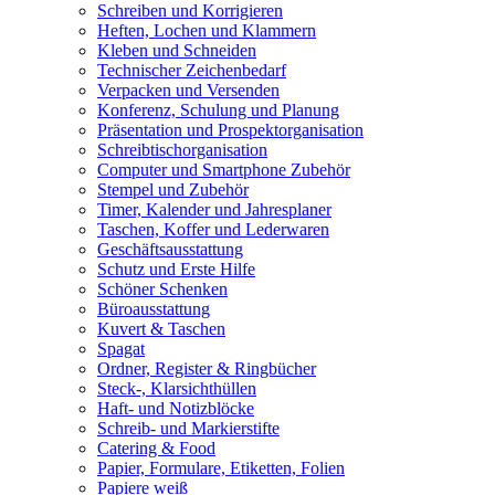
Schreiben und Korrigieren
Heften, Lochen und Klammern
Kleben und Schneiden
Technischer Zeichenbedarf
Verpacken und Versenden
Konferenz, Schulung und Planung
Präsentation und Prospektorganisation
Schreibtischorganisation
Computer und Smartphone Zubehör
Stempel und Zubehör
Timer, Kalender und Jahresplaner
Taschen, Koffer und Lederwaren
Geschäftsausstattung
Schutz und Erste Hilfe
Schöner Schenken
Büroausstattung
Kuvert & Taschen
Spagat
Ordner, Register & Ringbücher
Steck-, Klarsichthüllen
Haft- und Notizblöcke
Schreib- und Markierstifte
Catering & Food
Papier, Formulare, Etiketten, Folien
Papiere weiß