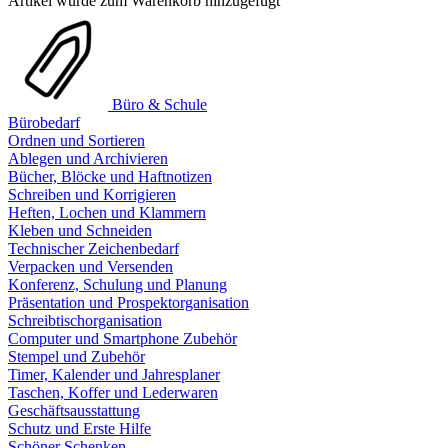
Artikel wurde zum Warenkorb hinzugefügt
Büro & Schule
Bürobedarf
Ordnen und Sortieren
Ablegen und Archivieren
Bücher, Blöcke und Haftnotizen
Schreiben und Korrigieren
Heften, Lochen und Klammern
Kleben und Schneiden
Technischer Zeichenbedarf
Verpacken und Versenden
Konferenz, Schulung und Planung
Präsentation und Prospektorganisation
Schreibtischorganisation
Computer und Smartphone Zubehör
Stempel und Zubehör
Timer, Kalender und Jahresplaner
Taschen, Koffer und Lederwaren
Geschäftsausstattung
Schutz und Erste Hilfe
Schöner Schenken