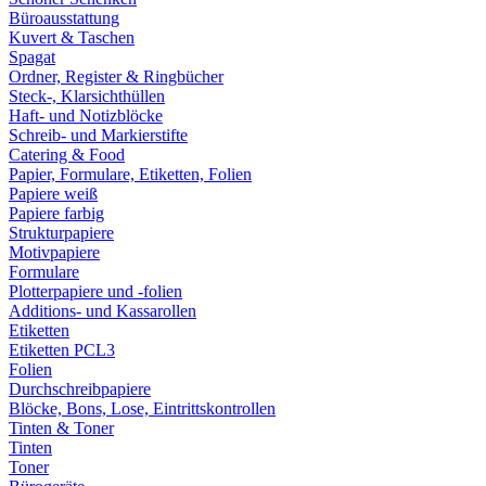
Büroausstattung
Kuvert & Taschen
Spagat
Ordner, Register & Ringbücher
Steck-, Klarsichthüllen
Haft- und Notizblöcke
Schreib- und Markierstifte
Catering & Food
Papier, Formulare, Etiketten, Folien
Papiere weiß
Papiere farbig
Strukturpapiere
Motivpapiere
Formulare
Plotterpapiere und -folien
Additions- und Kassarollen
Etiketten
Etiketten PCL3
Folien
Durchschreibpapiere
Blöcke, Bons, Lose, Eintrittskontrollen
Tinten & Toner
Tinten
Toner