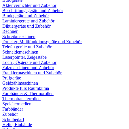
Bürogeräte
Aktenvernichter und Zubehör
Beschriftungsgeräte und Zubehör
Bindegeräte und Zubehör
Laminiergeräte und Zubehör
Diktiergeräte und Zubehör
Rechner
Schreibmaschinen
Drucker, Multifunktionsgeräte und Zubehör
Telefaxgeräte und Zubehör
Schneidemaschinen
Laserpointer, Zeigestäbe
Loch-, Ösgeräte und Zubehör
Falzmaschinen und Zubehör
Frankiermaschinen und Zubehör
Prüfgeräte
Geldzählmaschinen
Produkte fürs Raumklima
Farbbänder & Thermorollen
Thermotransferrollen
Speichermedien
Farbbänder
Zubehör
Schulbedarf
Hefte, Einbände