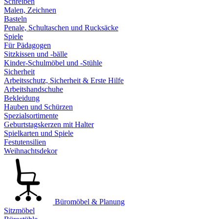
Schreiben
Malen, Zeichnen
Basteln
Penale, Schultaschen und Rucksäcke
Spiele
Für Pädagogen
Sitzkissen und -bälle
Kinder-Schulmöbel und -Stühle
Sicherheit
Arbeitsschutz, Sicherheit & Erste Hilfe
Arbeitshandschuhe
Bekleidung
Hauben und Schürzen
Spezialsortimente
Geburtstagskerzen mit Halter
Spielkarten und Spiele
Festutensilien
Weihnachtsdekor
Büromöbel & Planung
Sitzmöbel