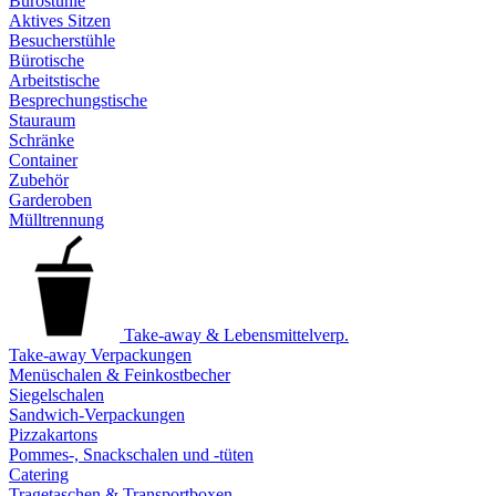
Bürostühle
Aktives Sitzen
Besucherstühle
Bürotische
Arbeitstische
Besprechungstische
Stauraum
Schränke
Container
Zubehör
Garderoben
Mülltrennung
Take-away & Lebensmittelverp.
Take-away Verpackungen
Menüschalen & Feinkostbecher
Siegelschalen
Sandwich-Verpackungen
Pizzakartons
Pommes-, Snackschalen und -tüten
Catering
Tragetaschen & Transportboxen