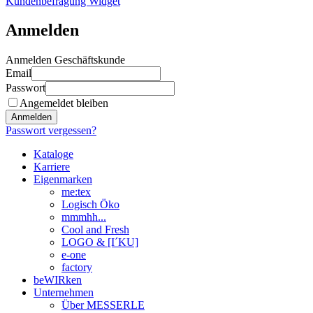
Kundenbefragung Widget
Anmelden
Anmelden Geschäftskunde
Email
Passwort
Angemeldet bleiben
Anmelden
Passwort vergessen?
Kataloge
Karriere
Eigenmarken
me:tex
Logisch Öko
mmmhh...
Cool and Fresh
LOGO & [I´KU]
e-one
factory
beWIRken
Unternehmen
Über MESSERLE