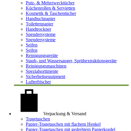
Putz- & Mehrzwecktücher
Küchenrollen & Servietten
Kosmetik & Taschentücher
Handtuchpapier
Toilettenpapier
Handtrockner
Spendersysteme
Spendersysteme
Seifen
Seifen
Reinigungsgeräte
Staub- und Wassersauger, Sprühextraktionsgeräte
Reinigungsmaschinen
Spezialsortimente
Sicherheitsequipment
Lufterfrischer
Verpackung & Versand
Tragetaschen
Papier-Tragetaschen mit flachem Henkel
Papier-Tragetaschen mit gedrehtem Papierkordel