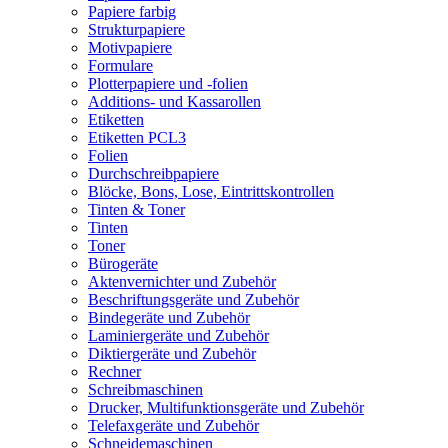
Papiere farbig
Strukturpapiere
Motivpapiere
Formulare
Plotterpapiere und -folien
Additions- und Kassarollen
Etiketten
Etiketten PCL3
Folien
Durchschreibpapiere
Blöcke, Bons, Lose, Eintrittskontrollen
Tinten & Toner
Tinten
Toner
Bürogeräte
Aktenvernichter und Zubehör
Beschriftungsgeräte und Zubehör
Bindegeräte und Zubehör
Laminiergeräte und Zubehör
Diktiergeräte und Zubehör
Rechner
Schreibmaschinen
Drucker, Multifunktionsgeräte und Zubehör
Telefaxgeräte und Zubehör
Schneidemaschinen