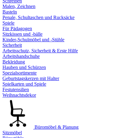
Schreiben
Malen, Zeichnen
Basteln
Penale, Schultaschen und Rucksäcke
Spiele
Für Pädagogen
Sitzkissen und -bälle
Kinder-Schulmöbel und -Stühle
Sicherheit
Arbeitsschutz, Sicherheit & Erste Hilfe
Arbeitshandschuhe
Bekleidung
Hauben und Schürzen
Spezialsortimente
Geburtstagskerzen mit Halter
Spielkarten und Spiele
Festutensilien
Weihnachtsdekor
Büromöbel & Planung
Sitzmöbel