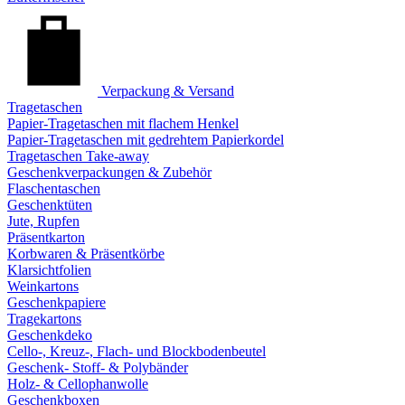
Verpackung & Versand
Tragetaschen
Papier-Tragetaschen mit flachem Henkel
Papier-Tragetaschen mit gedrehtem Papierkordel
Tragetaschen Take-away
Geschenkverpackungen & Zubehör
Flaschentaschen
Geschenktüten
Jute, Rupfen
Präsentkarton
Korbwaren & Präsentkörbe
Klarsichtfolien
Weinkartons
Geschenkpapiere
Tragekartons
Geschenkdeko
Cello-, Kreuz-, Flach- und Blockbodenbeutel
Geschenk- Stoff- & Polybänder
Holz- & Cellophanwolle
Geschenkboxen