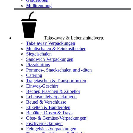
Garderoben
Mülltrennung
Take-away & Lebensmittelverp.
Take-away Verpackungen
Menüschalen & Feinkostbecher
Siegelschalen
Sandwich-Verpackungen
Pizzakartons
Pommes-, Snackschalen und -tüten
Catering
Tragetaschen & Transportboxen
Einweg-Geschirr
Becher, Flaschen & Zubehör
Lebensmittelverpackungen
Beutel & Verschlüsse
Etiketten & Banderolen
Behälter, Dosen & Trays
Obst- & Gemüse-Verpackungen
Fischverpackungen
Feingebäck-Verpackungen