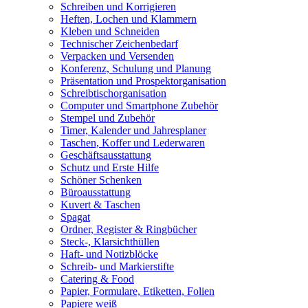
Schreiben und Korrigieren
Heften, Lochen und Klammern
Kleben und Schneiden
Technischer Zeichenbedarf
Verpacken und Versenden
Konferenz, Schulung und Planung
Präsentation und Prospektorganisation
Schreibtischorganisation
Computer und Smartphone Zubehör
Stempel und Zubehör
Timer, Kalender und Jahresplaner
Taschen, Koffer und Lederwaren
Geschäftsausstattung
Schutz und Erste Hilfe
Schöner Schenken
Büroausstattung
Kuvert & Taschen
Spagat
Ordner, Register & Ringbücher
Steck-, Klarsichthüllen
Haft- und Notizblöcke
Schreib- und Markierstifte
Catering & Food
Papier, Formulare, Etiketten, Folien
Papiere weiß