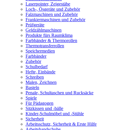
Laserpointer, Zeigestäbe
Loch-, Ösgeräte und Zubehör
Falzmaschinen und Zubehör
Frankiermaschinen und Zubehör
Prüfgeräte
Geldzählmaschinen
Produkte fürs Raumklima
Farbbänder & Thermorollen
Thermotransferrollen
Speichermedien
Farbbänder
Zubehör
Schulbedarf
Hefte, Einbände
Schreiben
Malen, Zeichnen
Basteln
Penale, Schultaschen und Rucksäcke
Spiele
Für Pädagogen
Sitzkissen und -bälle
Kinder-Schulmöbel und -Stühle
Sicherheit
Arbeitsschutz, Sicherheit & Erste Hilfe
Arbeitshandschuhe