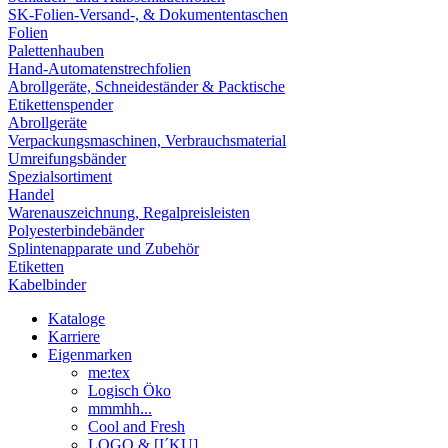
SK-Folien-Versand-, & Dokumententaschen
Folien
Palettenhauben
Hand-Automatenstrechfolien
Abrollgeräte, Schneideständer & Packtische
Etikettenspender
Abrollgeräte
Verpackungsmaschinen, Verbrauchsmaterial
Umreifungsbänder
Spezialsortiment
Handel
Warenauszeichnung, Regalpreisleisten
Polyesterbindebänder
Splintenapparate und Zubehör
Etiketten
Kabelbinder
Kataloge
Karriere
Eigenmarken
me:tex
Logisch Öko
mmmhh...
Cool and Fresh
LOGO & [I´KU]