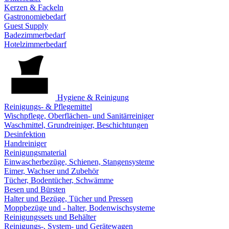
Kerzen & Fackeln
Gastronomiebedarf
Guest Supply
Badezimmerbedarf
Hotelzimmerbedarf
Hygiene & Reinigung
Reinigungs- & Pflegemittel
Wischpflege, Oberflächen- und Sanitärreiniger
Waschmittel, Grundreiniger, Beschichtungen
Desinfektion
Handreiniger
Reinigungsmaterial
Einwascherbezüge, Schienen, Stangensysteme
Eimer, Wachser und Zubehör
Tücher, Bodentücher, Schwämme
Besen und Bürsten
Halter und Bezüge, Tücher und Pressen
Moppbezüge und - halter, Bodenwischsysteme
Reinigungssets und Behälter
Reinigungs-, System- und Gerätewagen