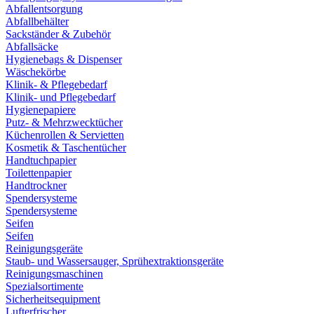
Abfallentsorgung
Abfallbehälter
Sackständer & Zubehör
Abfallsäcke
Hygienebags & Dispenser
Wäschekörbe
Klinik- & Pflegebedarf
Klinik- und Pflegebedarf
Hygienepapiere
Putz- & Mehrzwecktücher
Küchenrollen & Servietten
Kosmetik & Taschentücher
Handtuchpapier
Toilettenpapier
Handtrockner
Spendersysteme
Spendersysteme
Seifen
Seifen
Reinigungsgeräte
Staub- und Wassersauger, Sprühextraktionsgeräte
Reinigungsmaschinen
Spezialsortimente
Sicherheitsequipment
Lufterfrischer