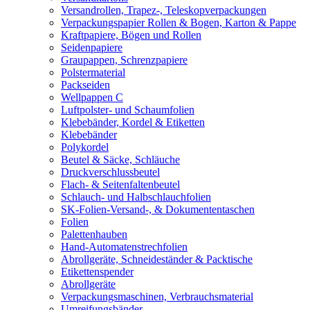
Versandrollen, Trapez-, Teleskopverpackungen
Verpackungspapier Rollen & Bogen, Karton & Pappe
Kraftpapiere, Bögen und Rollen
Seidenpapiere
Graupappen, Schrenzpapiere
Polstermaterial
Packseiden
Wellpappen C
Luftpolster- und Schaumfolien
Klebebänder, Kordel & Etiketten
Klebebänder
Polykordel
Beutel & Säcke, Schläuche
Druckverschlussbeutel
Flach- & Seitenfaltenbeutel
Schlauch- und Halbschlauchfolien
SK-Folien-Versand-, & Dokumententaschen
Folien
Palettenhauben
Hand-Automatenstrechfolien
Abrollgeräte, Schneideständer & Packtische
Etikettenspender
Abrollgeräte
Verpackungsmaschinen, Verbrauchsmaterial
Umreifungsbänder