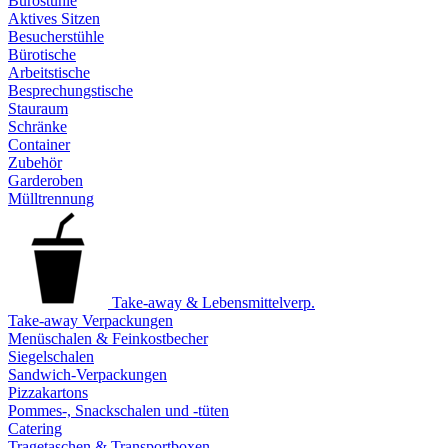
Bürostühle
Aktives Sitzen
Besucherstühle
Bürotische
Arbeitstische
Besprechungstische
Stauraum
Schränke
Container
Zubehör
Garderoben
Mülltrennung
Take-away & Lebensmittelverp.
Take-away Verpackungen
Menüschalen & Feinkostbecher
Siegelschalen
Sandwich-Verpackungen
Pizzakartons
Pommes-, Snackschalen und -tüten
Catering
Tragetaschen & Transportboxen