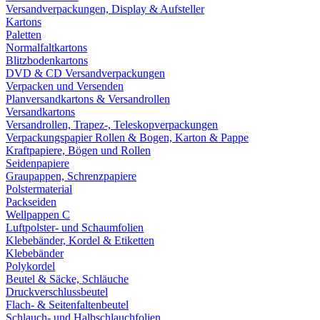
Versandverpackungen, Display & Aufsteller
Kartons
Paletten
Normalfaltkartons
Blitzbodenkartons
DVD & CD Versandverpackungen
Verpacken und Versenden
Planversandkartons & Versandrollen
Versandkartons
Versandrollen, Trapez-, Teleskopverpackungen
Verpackungspapier Rollen & Bogen, Karton & Pappe
Kraftpapiere, Bögen und Rollen
Seidenpapiere
Graupappen, Schrenzpapiere
Polstermaterial
Packseiden
Wellpappen C
Luftpolster- und Schaumfolien
Klebebänder, Kordel & Etiketten
Klebebänder
Polykordel
Beutel & Säcke, Schläuche
Druckverschlussbeutel
Flach- & Seitenfaltenbeutel
Schlauch- und Halbschlauchfolien