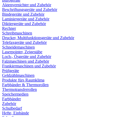
Bürogeräte
Aktenvernichter und Zubehör
Beschriftungsgeräte und Zubehör
Bindegeräte und Zubehör
Laminiergeräte und Zubehör
Diktiergeräte und Zubehör
Rechner
Schreibmaschinen
Drucker, Multifunktionsgeräte und Zubehör
Telefaxgeräte und Zubehör
Schneidemaschinen
Laserpointer, Zeigestäbe
Loch-, Ösgeräte und Zubehör
Falzmaschinen und Zubehör
Frankiermaschinen und Zubehör
Prüfgeräte
Geldzählmaschinen
Produkte fürs Raumklima
Farbbänder & Thermorollen
Thermotransferrollen
Speichermedien
Farbbänder
Zubehör
Schulbedarf
Hefte, Einbände