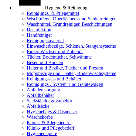
Hygiene & Reinigung
Reinigungs- & Pflegemittel
Wischpflege, Oberflächen- und Sanitärreiniger
Waschmittel, Grundreiniger, Beschichtungen
Desinfektion
Handreiniger
Reinigungsmaterial
Einwascherbezüge, Schienen, Stangensysteme
Eimer, Wachser und Zubehör
Tücher, Bodentücher, Schwämme
Besen und Bürsten
Halter und Bezüge, Tücher und Pressen
Moppbezüge und - halter, Bodenwischsysteme
Reinigungssets und Behälter
Reinigungs-, System- und Gerätewagen
Abfallentsorgung
Abfallbehälter
Sackständer & Zubehör
Abfallsäcke
Hygienebags & Dispenser
Wäschekörbe
Klinik- & Pflegebedarf
Klinik- und Pflegebedarf
Hygienepapiere