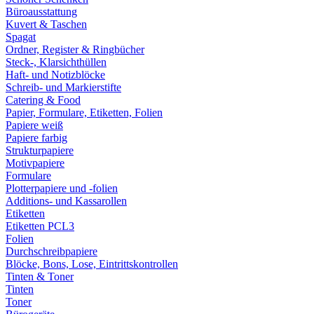
Büroausstattung
Kuvert & Taschen
Spagat
Ordner, Register & Ringbücher
Steck-, Klarsichthüllen
Haft- und Notizblöcke
Schreib- und Markierstifte
Catering & Food
Papier, Formulare, Etiketten, Folien
Papiere weiß
Papiere farbig
Strukturpapiere
Motivpapiere
Formulare
Plotterpapiere und -folien
Additions- und Kassarollen
Etiketten
Etiketten PCL3
Folien
Durchschreibpapiere
Blöcke, Bons, Lose, Eintrittskontrollen
Tinten & Toner
Tinten
Toner