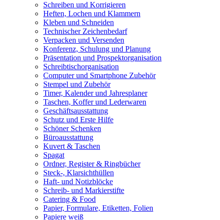
Schreiben und Korrigieren
Heften, Lochen und Klammern
Kleben und Schneiden
Technischer Zeichenbedarf
Verpacken und Versenden
Konferenz, Schulung und Planung
Präsentation und Prospektorganisation
Schreibtischorganisation
Computer und Smartphone Zubehör
Stempel und Zubehör
Timer, Kalender und Jahresplaner
Taschen, Koffer und Lederwaren
Geschäftsausstattung
Schutz und Erste Hilfe
Schöner Schenken
Büroausstattung
Kuvert & Taschen
Spagat
Ordner, Register & Ringbücher
Steck-, Klarsichthüllen
Haft- und Notizblöcke
Schreib- und Markierstifte
Catering & Food
Papier, Formulare, Etiketten, Folien
Papiere weiß