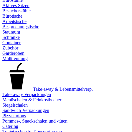
Bürostühle
Aktives Sitzen
Besucherstühle
Bürotische
Arbeitstische
Besprechungstische
Stauraum
Schränke
Container
Zubehör
Garderoben
Mülltrennung
Take-away & Lebensmittelverp.
Take-away Verpackungen
Menüschalen & Feinkostbecher
Siegelschalen
Sandwich-Verpackungen
Pizzakartons
Pommes-, Snackschalen und -tüten
Catering
Tragetaschen & Transportboxen