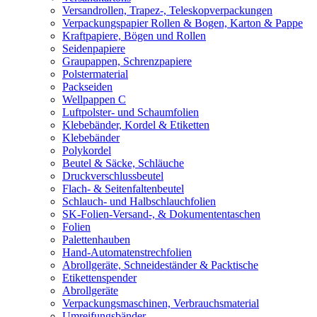
Versandrollen, Trapez-, Teleskopverpackungen
Verpackungspapier Rollen & Bogen, Karton & Pappe
Kraftpapiere, Bögen und Rollen
Seidenpapiere
Graupappen, Schrenzpapiere
Polstermaterial
Packseiden
Wellpappen C
Luftpolster- und Schaumfolien
Klebebänder, Kordel & Etiketten
Klebebänder
Polykordel
Beutel & Säcke, Schläuche
Druckverschlussbeutel
Flach- & Seitenfaltenbeutel
Schlauch- und Halbschlauchfolien
SK-Folien-Versand-, & Dokumententaschen
Folien
Palettenhauben
Hand-Automatenstrechfolien
Abrollgeräte, Schneideständer & Packtische
Etikettenspender
Abrollgeräte
Verpackungsmaschinen, Verbrauchsmaterial
Umreifungsbänder