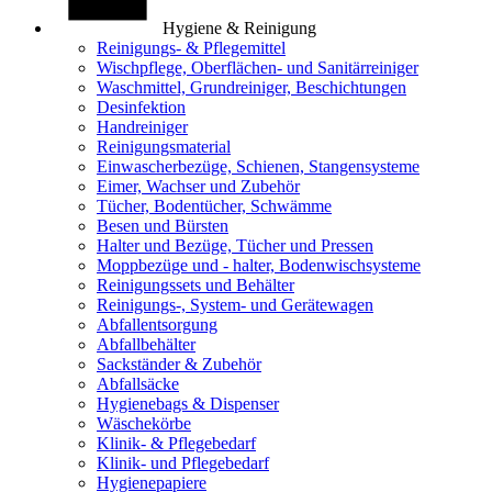
Hygiene & Reinigung
Reinigungs- & Pflegemittel
Wischpflege, Oberflächen- und Sanitärreiniger
Waschmittel, Grundreiniger, Beschichtungen
Desinfektion
Handreiniger
Reinigungsmaterial
Einwascherbezüge, Schienen, Stangensysteme
Eimer, Wachser und Zubehör
Tücher, Bodentücher, Schwämme
Besen und Bürsten
Halter und Bezüge, Tücher und Pressen
Moppbezüge und - halter, Bodenwischsysteme
Reinigungssets und Behälter
Reinigungs-, System- und Gerätewagen
Abfallentsorgung
Abfallbehälter
Sackständer & Zubehör
Abfallsäcke
Hygienebags & Dispenser
Wäschekörbe
Klinik- & Pflegebedarf
Klinik- und Pflegebedarf
Hygienepapiere