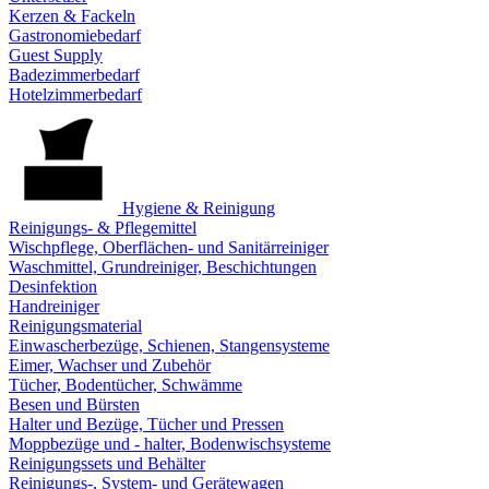
Kerzen & Fackeln
Gastronomiebedarf
Guest Supply
Badezimmerbedarf
Hotelzimmerbedarf
Hygiene & Reinigung
Reinigungs- & Pflegemittel
Wischpflege, Oberflächen- und Sanitärreiniger
Waschmittel, Grundreiniger, Beschichtungen
Desinfektion
Handreiniger
Reinigungsmaterial
Einwascherbezüge, Schienen, Stangensysteme
Eimer, Wachser und Zubehör
Tücher, Bodentücher, Schwämme
Besen und Bürsten
Halter und Bezüge, Tücher und Pressen
Moppbezüge und - halter, Bodenwischsysteme
Reinigungssets und Behälter
Reinigungs-, System- und Gerätewagen