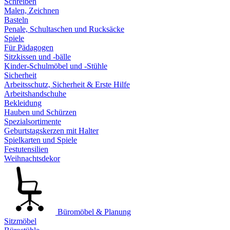
Schreiben
Malen, Zeichnen
Basteln
Penale, Schultaschen und Rucksäcke
Spiele
Für Pädagogen
Sitzkissen und -bälle
Kinder-Schulmöbel und -Stühle
Sicherheit
Arbeitsschutz, Sicherheit & Erste Hilfe
Arbeitshandschuhe
Bekleidung
Hauben und Schürzen
Spezialsortimente
Geburtstagskerzen mit Halter
Spielkarten und Spiele
Festutensilien
Weihnachtsdekor
Büromöbel & Planung
Sitzmöbel