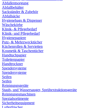
Abfallentsorgung
Abfallbehälter
Sackständer & Zubehör
Abfallsäcke
Hygienebags & Dispenser
Wäschekörbe
Klinik- & Pflegebedarf
Klinik- und Pflegebedarf
Hygienepapiere
Putz- & Mehrzwecktücher
Küchenrollen & Servietten
Kosmetik & Taschentücher
Handtuchpapier
Toilettenpapier
Handtrockner
Spendersysteme
Spendersysteme
Seifen
Seifen
Reinigungsgeräte
Staub- und Wassersauger, Sprühextraktionsgeräte
Reinigungsmaschinen
Spezialsortimente
Sicherheitsequipment
Lufterfrischer