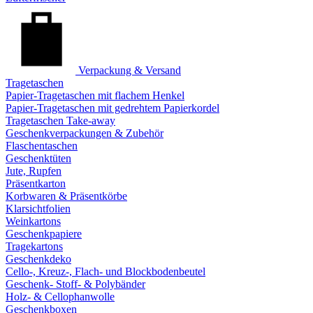
Verpackung & Versand
Tragetaschen
Papier-Tragetaschen mit flachem Henkel
Papier-Tragetaschen mit gedrehtem Papierkordel
Tragetaschen Take-away
Geschenkverpackungen & Zubehör
Flaschentaschen
Geschenktüten
Jute, Rupfen
Präsentkarton
Korbwaren & Präsentkörbe
Klarsichtfolien
Weinkartons
Geschenkpapiere
Tragekartons
Geschenkdeko
Cello-, Kreuz-, Flach- und Blockbodenbeutel
Geschenk- Stoff- & Polybänder
Holz- & Cellophanwolle
Geschenkboxen