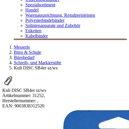
Spezialsortiment
Handel
Warenauszeichnung, Regalpreisleisten
Polyesterbindebänder
Splintenapparate und Zubehör
Etiketten
Kabelbinder
Messerle
Büro & Schule
Bürobedarf
Schreib- und Markierstifte
Kuli DISC SB4er sz/ws
Kuli DISC SB4er sz/ws
Artikelnummer:
31252
,
Herstellernummer:
,
EAN:
9003838312520