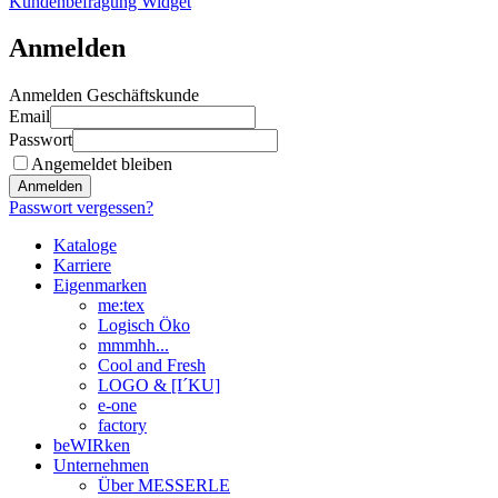
Kundenbefragung Widget
Anmelden
Anmelden Geschäftskunde
Email
Passwort
Angemeldet bleiben
Anmelden
Passwort vergessen?
Kataloge
Karriere
Eigenmarken
me:tex
Logisch Öko
mmmhh...
Cool and Fresh
LOGO & [I´KU]
e-one
factory
beWIRken
Unternehmen
Über MESSERLE