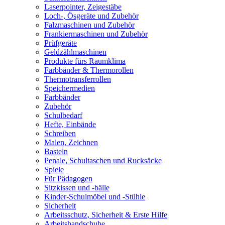
Laserpointer, Zeigestäbe
Loch-, Ösgeräte und Zubehör
Falzmaschinen und Zubehör
Frankiermaschinen und Zubehör
Prüfgeräte
Geldzählmaschinen
Produkte fürs Raumklima
Farbbänder & Thermorollen
Thermotransferrollen
Speichermedien
Farbbänder
Zubehör
Schulbedarf
Hefte, Einbände
Schreiben
Malen, Zeichnen
Basteln
Penale, Schultaschen und Rucksäcke
Spiele
Für Pädagogen
Sitzkissen und -bälle
Kinder-Schulmöbel und -Stühle
Sicherheit
Arbeitsschutz, Sicherheit & Erste Hilfe
Arbeitshandschuhe