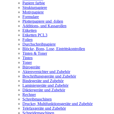
Papiere farbig
Strukturpapiere
Motivpapiere
Formulare
Plotterpapiere und -folien
Additions- und Kassarollen
Etiketten
Etiketten PCL3
Folien
Durchschreibpapiere
Blöcke, Bons, Lose, Eintrittskontrollen
Tinten & Toner
Tinten
Toner
Bürogeräte
Aktenvernichter und Zubehör
Beschriftungsgeräte und Zubehör
Bindegeräte und Zubehör
Laminiergeräte und Zubehör
Diktiergeräte und Zubehör
Rechner
Schreibmaschinen
Drucker, Multifunktionsgeräte und Zubehör
Telefaxgeräte und Zubehör
Schneidemaschinen