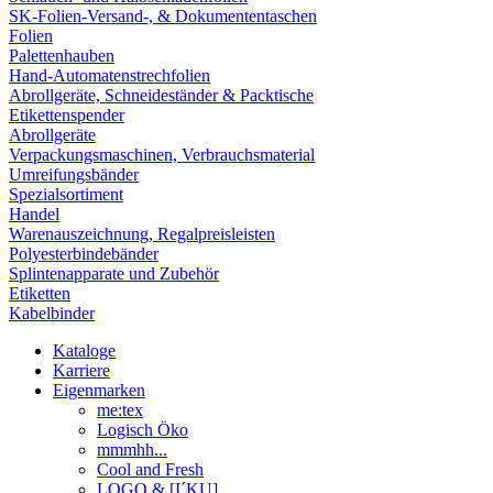
SK-Folien-Versand-, & Dokumententaschen
Folien
Palettenhauben
Hand-Automatenstrechfolien
Abrollgeräte, Schneideständer & Packtische
Etikettenspender
Abrollgeräte
Verpackungsmaschinen, Verbrauchsmaterial
Umreifungsbänder
Spezialsortiment
Handel
Warenauszeichnung, Regalpreisleisten
Polyesterbindebänder
Splintenapparate und Zubehör
Etiketten
Kabelbinder
Kataloge
Karriere
Eigenmarken
me:tex
Logisch Öko
mmmhh...
Cool and Fresh
LOGO & [I´KU]