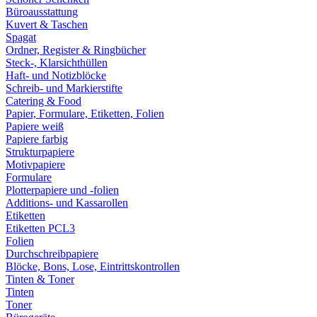
Büroausstattung
Kuvert & Taschen
Spagat
Ordner, Register & Ringbücher
Steck-, Klarsichthüllen
Haft- und Notizblöcke
Schreib- und Markierstifte
Catering & Food
Papier, Formulare, Etiketten, Folien
Papiere weiß
Papiere farbig
Strukturpapiere
Motivpapiere
Formulare
Plotterpapiere und -folien
Additions- und Kassarollen
Etiketten
Etiketten PCL3
Folien
Durchschreibpapiere
Blöcke, Bons, Lose, Eintrittskontrollen
Tinten & Toner
Tinten
Toner