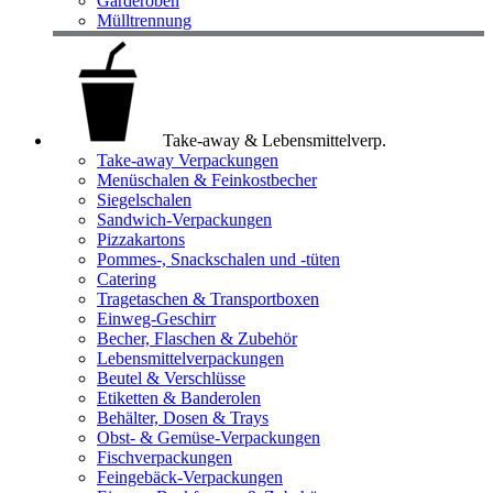
Garderoben
Mülltrennung
Take-away & Lebensmittelverp.
Take-away Verpackungen
Menüschalen & Feinkostbecher
Siegelschalen
Sandwich-Verpackungen
Pizzakartons
Pommes-, Snackschalen und -tüten
Catering
Tragetaschen & Transportboxen
Einweg-Geschirr
Becher, Flaschen & Zubehör
Lebensmittelverpackungen
Beutel & Verschlüsse
Etiketten & Banderolen
Behälter, Dosen & Trays
Obst- & Gemüse-Verpackungen
Fischverpackungen
Feingebäck-Verpackungen