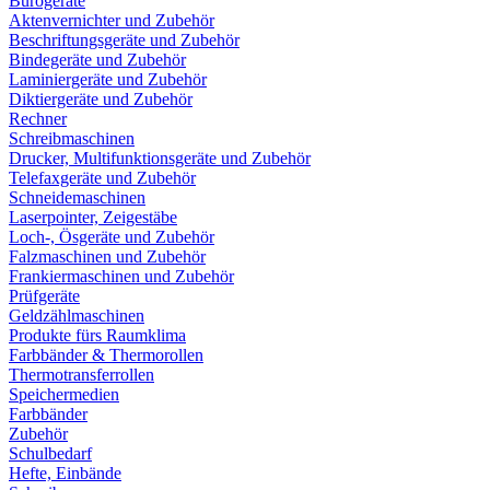
Bürogeräte
Aktenvernichter und Zubehör
Beschriftungsgeräte und Zubehör
Bindegeräte und Zubehör
Laminiergeräte und Zubehör
Diktiergeräte und Zubehör
Rechner
Schreibmaschinen
Drucker, Multifunktionsgeräte und Zubehör
Telefaxgeräte und Zubehör
Schneidemaschinen
Laserpointer, Zeigestäbe
Loch-, Ösgeräte und Zubehör
Falzmaschinen und Zubehör
Frankiermaschinen und Zubehör
Prüfgeräte
Geldzählmaschinen
Produkte fürs Raumklima
Farbbänder & Thermorollen
Thermotransferrollen
Speichermedien
Farbbänder
Zubehör
Schulbedarf
Hefte, Einbände