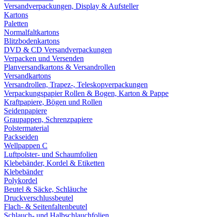
Versandverpackungen, Display & Aufsteller
Kartons
Paletten
Normalfaltkartons
Blitzbodenkartons
DVD & CD Versandverpackungen
Verpacken und Versenden
Planversandkartons & Versandrollen
Versandkartons
Versandrollen, Trapez-, Teleskopverpackungen
Verpackungspapier Rollen & Bogen, Karton & Pappe
Kraftpapiere, Bögen und Rollen
Seidenpapiere
Graupappen, Schrenzpapiere
Polstermaterial
Packseiden
Wellpappen C
Luftpolster- und Schaumfolien
Klebebänder, Kordel & Etiketten
Klebebänder
Polykordel
Beutel & Säcke, Schläuche
Druckverschlussbeutel
Flach- & Seitenfaltenbeutel
Schlauch- und Halbschlauchfolien