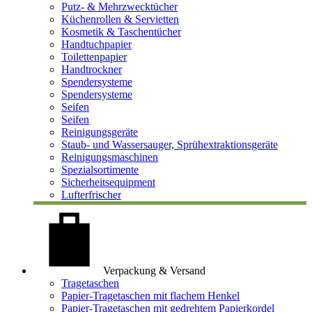
Putz- & Mehrzwecktücher
Küchenrollen & Servietten
Kosmetik & Taschentücher
Handtuchpapier
Toilettenpapier
Handtrockner
Spendersysteme
Spendersysteme
Seifen
Seifen
Reinigungsgeräte
Staub- und Wassersauger, Sprühextraktionsgeräte
Reinigungsmaschinen
Spezialsortimente
Sicherheitsequipment
Lufterfrischer
Verpackung & Versand
Tragetaschen
Papier-Tragetaschen mit flachem Henkel
Papier-Tragetaschen mit gedrehtem Papierkordel