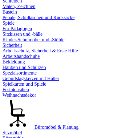
Schreiben
Malen, Zeichnen
Basteln
Penale, Schultaschen und Rucksäcke
Spiele
Für Pädagogen
Sitzkissen und -bälle
Kinder-Schulmöbel und -Stühle
Sicherheit
Arbeitsschutz, Sicherheit & Erste Hilfe
Arbeitshandschuhe
Bekleidung
Hauben und Schürzen
Spezialsortimente
Geburtstagskerzen mit Halter
Spielkarten und Spiele
Festutensilien
Weihnachtsdekor
Büromöbel & Planung
Sitzmöbel