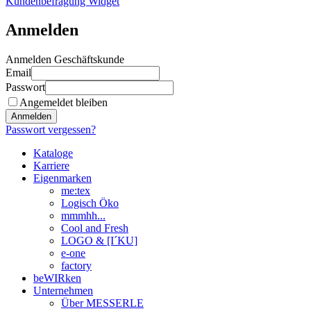
Kundenbefragung Widget
Anmelden
Anmelden Geschäftskunde
Email
Passwort
Angemeldet bleiben
Anmelden
Passwort vergessen?
Kataloge
Karriere
Eigenmarken
me:tex
Logisch Öko
mmmhh...
Cool and Fresh
LOGO & [I´KU]
e-one
factory
beWIRken
Unternehmen
Über MESSERLE