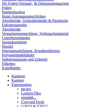
SK-Folien-Versand-, & Dokumententaschen
Folien
Palettenhauben
Hand-Automatenstrechfolien
Abrollgeräte, Schneideständer & Packtische
Etikettenspender
Abrollgeräte
Verpackungsmaschinen, Verbrauchsmaterial
Umreifungsbänder
Spezialsortiment
Handel
Warenauszeichnung, Regalpreisleisten
Polyesterbindebänder
Splintenapparate und Zubehör
Etiketten
Kabelbinder
Kataloge
Karriere
Eigenmarken
me:tex
Logisch Öko
mmmhh...
Cool and Fresh
LOGO & [I´KU]