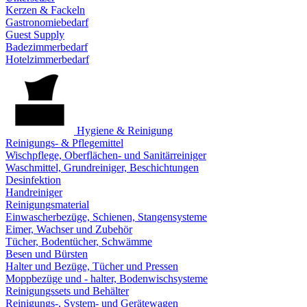
Kerzen & Fackeln
Gastronomiebedarf
Guest Supply
Badezimmerbedarf
Hotelzimmerbedarf
Hygiene & Reinigung
Reinigungs- & Pflegemittel
Wischpflege, Oberflächen- und Sanitärreiniger
Waschmittel, Grundreiniger, Beschichtungen
Desinfektion
Handreiniger
Reinigungsmaterial
Einwascherbezüge, Schienen, Stangensysteme
Eimer, Wachser und Zubehör
Tücher, Bodentücher, Schwämme
Besen und Bürsten
Halter und Bezüge, Tücher und Pressen
Moppbezüge und - halter, Bodenwischsysteme
Reinigungssets und Behälter
Reinigungs-, System- und Gerätewagen