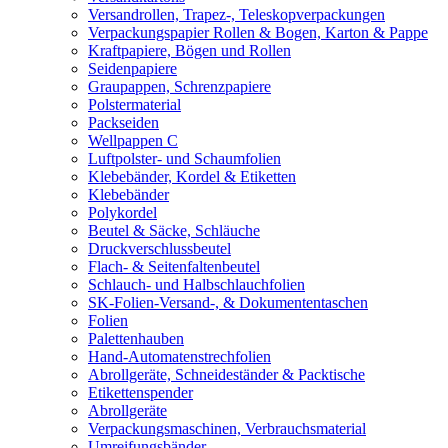
Versandrollen, Trapez-, Teleskopverpackungen
Verpackungspapier Rollen & Bogen, Karton & Pappe
Kraftpapiere, Bögen und Rollen
Seidenpapiere
Graupappen, Schrenzpapiere
Polstermaterial
Packseiden
Wellpappen C
Luftpolster- und Schaumfolien
Klebebänder, Kordel & Etiketten
Klebebänder
Polykordel
Beutel & Säcke, Schläuche
Druckverschlussbeutel
Flach- & Seitenfaltenbeutel
Schlauch- und Halbschlauchfolien
SK-Folien-Versand-, & Dokumententaschen
Folien
Palettenhauben
Hand-Automatenstrechfolien
Abrollgeräte, Schneideständer & Packtische
Etikettenspender
Abrollgeräte
Verpackungsmaschinen, Verbrauchsmaterial
Umreifungsbänder