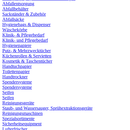
Abfallentsorgung
Abfallbehälter
Sackständer & Zubehör
Abfallsäcke
Hygienebags & Dispenser
Wäschekörbe
Klinik- & Pflegebedarf
Klinik- und Pflegebedarf
Hygienepapiere
Putz- & Mehrzwecktücher
Küchenrollen & Servietten
Kosmetik & Taschentücher
Handtuchpapier
Toilettenpapier
Handtrockner
Spendersysteme
Spendersysteme
Seifen
Seifen
Reinigungsgeräte
Staub- und Wassersauger, Sprühextraktionsgeräte
Reinigungsmaschinen
Spezialsortimente
Sicherheitsequipment
Lufterfrischer