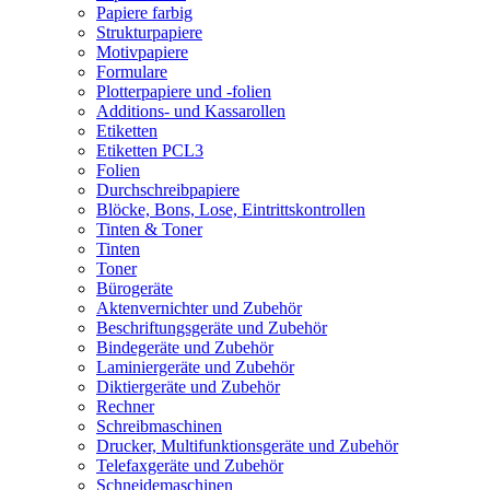
Papiere farbig
Strukturpapiere
Motivpapiere
Formulare
Plotterpapiere und -folien
Additions- und Kassarollen
Etiketten
Etiketten PCL3
Folien
Durchschreibpapiere
Blöcke, Bons, Lose, Eintrittskontrollen
Tinten & Toner
Tinten
Toner
Bürogeräte
Aktenvernichter und Zubehör
Beschriftungsgeräte und Zubehör
Bindegeräte und Zubehör
Laminiergeräte und Zubehör
Diktiergeräte und Zubehör
Rechner
Schreibmaschinen
Drucker, Multifunktionsgeräte und Zubehör
Telefaxgeräte und Zubehör
Schneidemaschinen