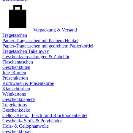
Verpackung & Versand
Tragetaschen
Papier-Tragetaschen mit flachem Henkel
Papier-Tragetaschen mit gedrehtem Papierkordel
Tragetaschen Take-away
Geschenkverpackungen & Zubehör
Flaschentaschen
Geschenktüten
Jute, Rupfen
Präsentkarton
Korbwaren & Präsentkörbe
Klarsichtfolien
Weinkartons
Geschenkpapiere
Tragekartons
Geschenkdeko
Cello-, Kreuz-, Flach- und Blockbodenbeutel
Geschenk- Stoff- & Polybänder
Holz- & Cellophanwolle
Geschenkboxen