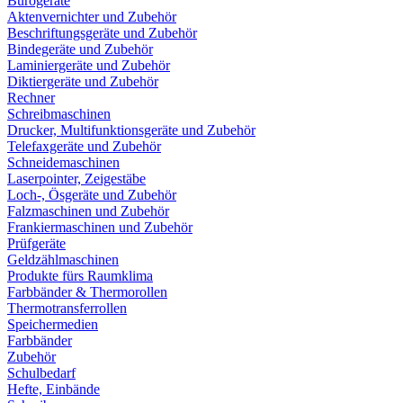
Bürogeräte
Aktenvernichter und Zubehör
Beschriftungsgeräte und Zubehör
Bindegeräte und Zubehör
Laminiergeräte und Zubehör
Diktiergeräte und Zubehör
Rechner
Schreibmaschinen
Drucker, Multifunktionsgeräte und Zubehör
Telefaxgeräte und Zubehör
Schneidemaschinen
Laserpointer, Zeigestäbe
Loch-, Ösgeräte und Zubehör
Falzmaschinen und Zubehör
Frankiermaschinen und Zubehör
Prüfgeräte
Geldzählmaschinen
Produkte fürs Raumklima
Farbbänder & Thermorollen
Thermotransferrollen
Speichermedien
Farbbänder
Zubehör
Schulbedarf
Hefte, Einbände