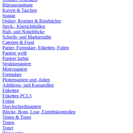
Büroausstattung
Kuvert & Taschen
Spagat
Ordner, Register & Ringbücher
Steck-, Klarsichthüllen
Haft- und Notizblöcke
Schreib- und Markierstifte
Catering & Food
Papier, Formulare, Etiketten, Folien
Papiere weiß
Papiere farbig
Strukturpapiere
Motivpapiere
Formulare
Plotterpapiere und -folien
Additions- und Kassarollen
Etiketten
Etiketten PCL3
Folien
Durchschreibpapiere
Blöcke, Bons, Lose, Eintrittskontrollen
Tinten & Toner
Tinten
Toner