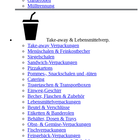
Garderoben
Mülltrennung
Take-away & Lebensmittelverp.
Take-away Verpackungen
Menüschalen & Feinkostbecher
Siegelschalen
Sandwich-Verpackungen
Pizzakartons
Pommes-, Snackschalen und -tüten
Catering
Tragetaschen & Transportboxen
Einweg-Geschirr
Becher, Flaschen & Zubehör
Lebensmittelverpackungen
Beutel & Verschlüsse
Etiketten & Banderolen
Behälter, Dosen & Trays
Obst- & Gemüse-Verpackungen
Fischverpackungen
Feingebäck-Verpackungen