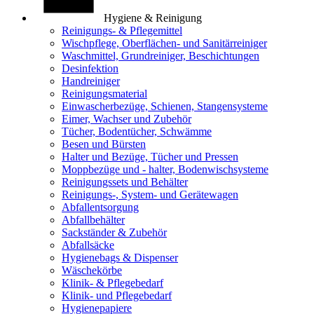
Hygiene & Reinigung
Reinigungs- & Pflegemittel
Wischpflege, Oberflächen- und Sanitärreiniger
Waschmittel, Grundreiniger, Beschichtungen
Desinfektion
Handreiniger
Reinigungsmaterial
Einwascherbezüge, Schienen, Stangensysteme
Eimer, Wachser und Zubehör
Tücher, Bodentücher, Schwämme
Besen und Bürsten
Halter und Bezüge, Tücher und Pressen
Moppbezüge und - halter, Bodenwischsysteme
Reinigungssets und Behälter
Reinigungs-, System- und Gerätewagen
Abfallentsorgung
Abfallbehälter
Sackständer & Zubehör
Abfallsäcke
Hygienebags & Dispenser
Wäschekörbe
Klinik- & Pflegebedarf
Klinik- und Pflegebedarf
Hygienepapiere