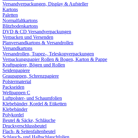
Versandverpackungen, Display & Aufsteller
Kartons
Paletten
Normalfaltkartons
Blitzbodenkartons
DVD & CD Versandverpackungen
Verpacken und Versenden
Planversandkartons & Versandrollen
Versandkartons
Versandrollen, Trapez-, Teleskopverpackungen
Verpackungspapier Rollen & Bogen, Karton & Pappe
Kraftpapiere, Bögen und Rollen
Seidenpapiere
Graupappen, Schrenzpapiere
Polstermaterial
Packseiden
Wellpappen C
Luftpolster- und Schaumfolien
Klebebänder, Kordel & Etiketten
Klebebänder
Polykordel
Beutel & Säcke, Schläuche
Druckverschlussbeutel
Flach- & Seitenfaltenbeutel
Schlauch- und Halbschlauchfolien