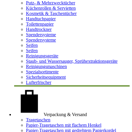
Putz- & Mehrzwecktücher
Küchenrollen & Servietten
Kosmetik & Taschentücher
Handtuchpapier
Toilettenpapier
Handtrockner
Spendersysteme
Spendersysteme
Seifen
Seifen
Reinigungsgeräte
Staub- und Wassersauger, Sprühextraktionsgeräte
Reinigungsmaschinen
Spezialsortimente
Sicherheitsequipment
Lufterfrischer
Verpackung & Versand
Tragetaschen
Papier-Tragetaschen mit flachem Henkel
Papier-Tragetaschen mit gedrehtem Papierkordel