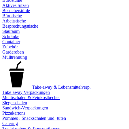
Bürostühle
Aktives Sitzen
Besucherstühle
Bürotische
Arbeitstische
Besprechungstische
Stauraum
Schränke
Container
Zubehör
Garderoben
Mülltrennung
Take-away & Lebensmittelverp.
Take-away Verpackungen
Menüschalen & Feinkostbecher
Siegelschalen
Sandwich-Verpackungen
Pizzakartons
Pommes-, Snackschalen und -tüten
Catering
Tragetaschen & Transportboxen