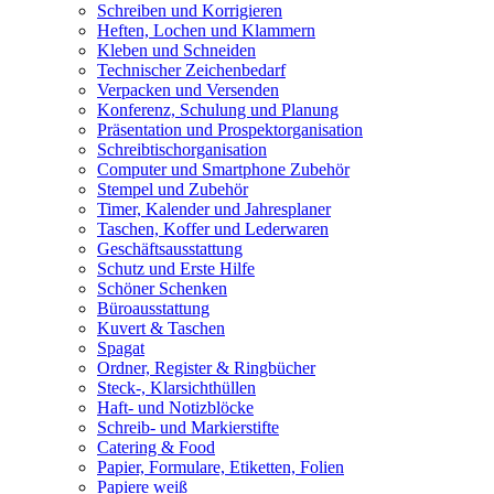
Schreiben und Korrigieren
Heften, Lochen und Klammern
Kleben und Schneiden
Technischer Zeichenbedarf
Verpacken und Versenden
Konferenz, Schulung und Planung
Präsentation und Prospektorganisation
Schreibtischorganisation
Computer und Smartphone Zubehör
Stempel und Zubehör
Timer, Kalender und Jahresplaner
Taschen, Koffer und Lederwaren
Geschäftsausstattung
Schutz und Erste Hilfe
Schöner Schenken
Büroausstattung
Kuvert & Taschen
Spagat
Ordner, Register & Ringbücher
Steck-, Klarsichthüllen
Haft- und Notizblöcke
Schreib- und Markierstifte
Catering & Food
Papier, Formulare, Etiketten, Folien
Papiere weiß