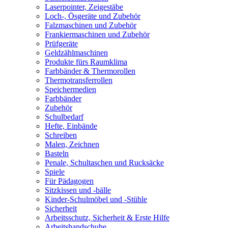
Laserpointer, Zeigestäbe
Loch-, Ösgeräte und Zubehör
Falzmaschinen und Zubehör
Frankiermaschinen und Zubehör
Prüfgeräte
Geldzählmaschinen
Produkte fürs Raumklima
Farbbänder & Thermorollen
Thermotransferrollen
Speichermedien
Farbbänder
Zubehör
Schulbedarf
Hefte, Einbände
Schreiben
Malen, Zeichnen
Basteln
Penale, Schultaschen und Rucksäcke
Spiele
Für Pädagogen
Sitzkissen und -bälle
Kinder-Schulmöbel und -Stühle
Sicherheit
Arbeitsschutz, Sicherheit & Erste Hilfe
Arbeitshandschuhe