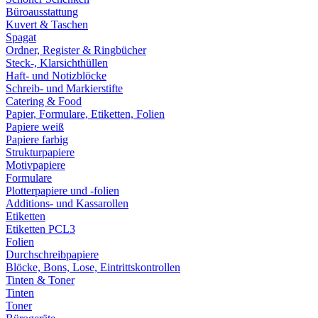
Büroausstattung
Kuvert & Taschen
Spagat
Ordner, Register & Ringbücher
Steck-, Klarsichthüllen
Haft- und Notizblöcke
Schreib- und Markierstifte
Catering & Food
Papier, Formulare, Etiketten, Folien
Papiere weiß
Papiere farbig
Strukturpapiere
Motivpapiere
Formulare
Plotterpapiere und -folien
Additions- und Kassarollen
Etiketten
Etiketten PCL3
Folien
Durchschreibpapiere
Blöcke, Bons, Lose, Eintrittskontrollen
Tinten & Toner
Tinten
Toner