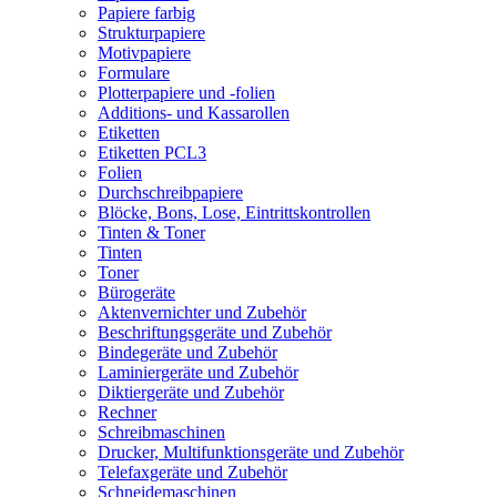
Papiere farbig
Strukturpapiere
Motivpapiere
Formulare
Plotterpapiere und -folien
Additions- und Kassarollen
Etiketten
Etiketten PCL3
Folien
Durchschreibpapiere
Blöcke, Bons, Lose, Eintrittskontrollen
Tinten & Toner
Tinten
Toner
Bürogeräte
Aktenvernichter und Zubehör
Beschriftungsgeräte und Zubehör
Bindegeräte und Zubehör
Laminiergeräte und Zubehör
Diktiergeräte und Zubehör
Rechner
Schreibmaschinen
Drucker, Multifunktionsgeräte und Zubehör
Telefaxgeräte und Zubehör
Schneidemaschinen