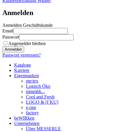
Kundenbefragung Widget
Anmelden
Anmelden Geschäftskunde
Email
Passwort
Angemeldet bleiben
Anmelden
Passwort vergessen?
Kataloge
Karriere
Eigenmarken
me:tex
Logisch Öko
mmmhh...
Cool and Fresh
LOGO & [I´KU]
e-one
factory
beWIRken
Unternehmen
Über MESSERLE