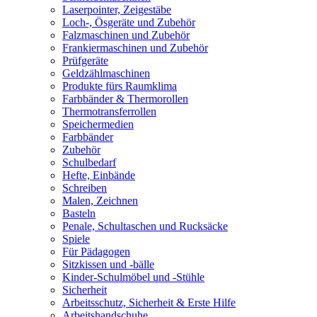
Laserpointer, Zeigestäbe
Loch-, Ösgeräte und Zubehör
Falzmaschinen und Zubehör
Frankiermaschinen und Zubehör
Prüfgeräte
Geldzählmaschinen
Produkte fürs Raumklima
Farbbänder & Thermorollen
Thermotransferrollen
Speichermedien
Farbbänder
Zubehör
Schulbedarf
Hefte, Einbände
Schreiben
Malen, Zeichnen
Basteln
Penale, Schultaschen und Rucksäcke
Spiele
Für Pädagogen
Sitzkissen und -bälle
Kinder-Schulmöbel und -Stühle
Sicherheit
Arbeitsschutz, Sicherheit & Erste Hilfe
Arbeitshandschuhe