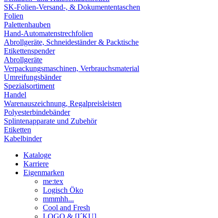
SK-Folien-Versand-, & Dokumententaschen
Folien
Palettenhauben
Hand-Automatenstrechfolien
Abrollgeräte, Schneideständer & Packtische
Etikettenspender
Abrollgeräte
Verpackungsmaschinen, Verbrauchsmaterial
Umreifungsbänder
Spezialsortiment
Handel
Warenauszeichnung, Regalpreisleisten
Polyesterbindebänder
Splintenapparate und Zubehör
Etiketten
Kabelbinder
Kataloge
Karriere
Eigenmarken
me:tex
Logisch Öko
mmmhh...
Cool and Fresh
LOGO & [I´KU]