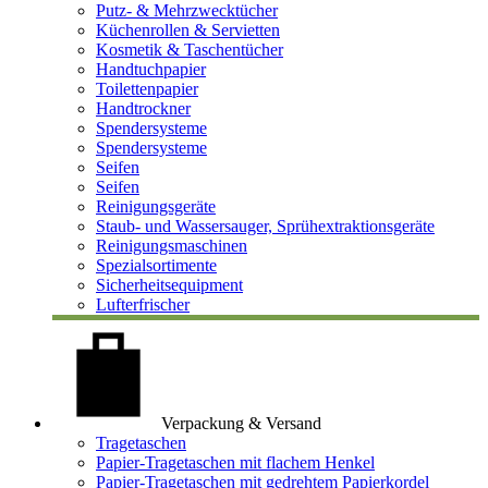
Putz- & Mehrzwecktücher
Küchenrollen & Servietten
Kosmetik & Taschentücher
Handtuchpapier
Toilettenpapier
Handtrockner
Spendersysteme
Spendersysteme
Seifen
Seifen
Reinigungsgeräte
Staub- und Wassersauger, Sprühextraktionsgeräte
Reinigungsmaschinen
Spezialsortimente
Sicherheitsequipment
Lufterfrischer
Verpackung & Versand
Tragetaschen
Papier-Tragetaschen mit flachem Henkel
Papier-Tragetaschen mit gedrehtem Papierkordel