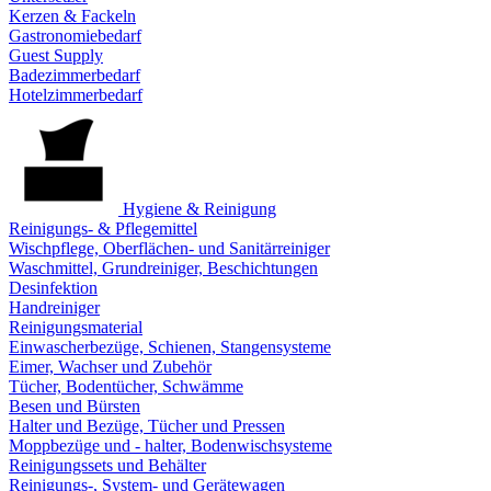
Kerzen & Fackeln
Gastronomiebedarf
Guest Supply
Badezimmerbedarf
Hotelzimmerbedarf
Hygiene & Reinigung
Reinigungs- & Pflegemittel
Wischpflege, Oberflächen- und Sanitärreiniger
Waschmittel, Grundreiniger, Beschichtungen
Desinfektion
Handreiniger
Reinigungsmaterial
Einwascherbezüge, Schienen, Stangensysteme
Eimer, Wachser und Zubehör
Tücher, Bodentücher, Schwämme
Besen und Bürsten
Halter und Bezüge, Tücher und Pressen
Moppbezüge und - halter, Bodenwischsysteme
Reinigungssets und Behälter
Reinigungs-, System- und Gerätewagen