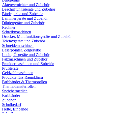
Bürogeräte
Aktenvernichter und Zubehör
Beschriftungsgeräte und Zubehör
Bindegeräte und Zubehör
Laminiergeräte und Zubehör
Diktiergeräte und Zubehör
Rechner
Schreibmaschinen
Drucker, Multifunktionsgeräte und Zubehör
Telefaxgeräte und Zubehör
Schneidemaschinen
Laserpointer, Zeigestäbe
Loch-, Ösgeräte und Zubehör
Falzmaschinen und Zubehör
Frankiermaschinen und Zubehör
Prüfgeräte
Geldzählmaschinen
Produkte fürs Raumklima
Farbbänder & Thermorollen
Thermotransferrollen
Speichermedien
Farbbänder
Zubehör
Schulbedarf
Hefte, Einbände