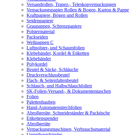
Versandrollen, Trapez-, Teleskopverpackungen
Verpackungspapier Rollen & Bogen, Karton & Pappe
Kraftpapiere, Bögen und Rollen
Seidenpapiere
Graupappen, Schrenzpapiere
Polstermaterial
Packseiden
Wellpappen C
Luftpolster- und Schaumfolien
Klebebänder, Kordel & Etiketten
Klebebänder
Polykordel
Beutel & Säcke, Schläuche
Druckverschlussbeutel
Flach- & Seitenfaltenbeutel
Schlauch- und Halbschlauchfolien
SK-Folien-Versand-, & Dokumententaschen
Folien
Palettenhauben
Hand-Automatenstrechfolien
Abrollgeräte, Schneideständer & Packtische
Etikettenspender
Abrollgeräte
Verpackungsmaschinen, Verbrauchsmaterial
Umreifungsbänder