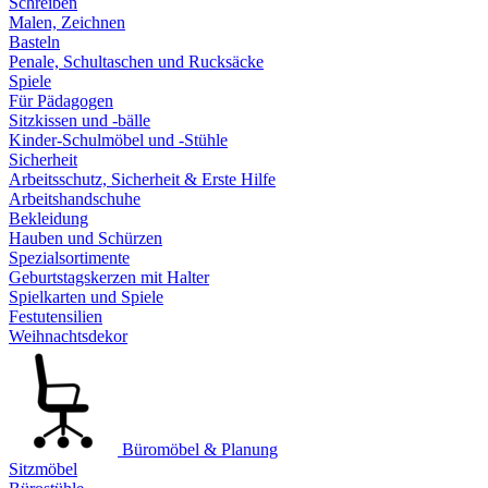
Schreiben
Malen, Zeichnen
Basteln
Penale, Schultaschen und Rucksäcke
Spiele
Für Pädagogen
Sitzkissen und -bälle
Kinder-Schulmöbel und -Stühle
Sicherheit
Arbeitsschutz, Sicherheit & Erste Hilfe
Arbeitshandschuhe
Bekleidung
Hauben und Schürzen
Spezialsortimente
Geburtstagskerzen mit Halter
Spielkarten und Spiele
Festutensilien
Weihnachtsdekor
Büromöbel & Planung
Sitzmöbel