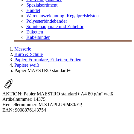
Spezialsortiment
Handel
Warenauszeichnung, Regalpreisleisten
Polyesterbindebänder
Splintenapparate und Zubehör
Etiketten
Kabelbinder
Messerle
Büro & Schule
Papier, Formulare, Etiketten, Folien
Papiere weiß
Papier MAESTRO standard+
AKTION: Papier MAESTRO standard+ A4 80 g/m² weiß
Artikelnummer:
14375
,
Herstellernummer:
M-STAPLUSP480/EP
,
EAN:
9008876143754