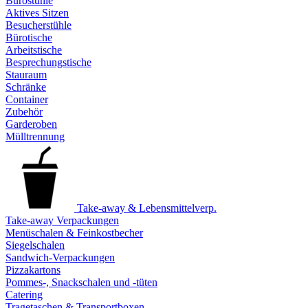
Bürostühle
Aktives Sitzen
Besucherstühle
Bürotische
Arbeitstische
Besprechungstische
Stauraum
Schränke
Container
Zubehör
Garderoben
Mülltrennung
Take-away & Lebensmittelverp.
Take-away Verpackungen
Menüschalen & Feinkostbecher
Siegelschalen
Sandwich-Verpackungen
Pizzakartons
Pommes-, Snackschalen und -tüten
Catering
Tragetaschen & Transportboxen