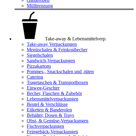
Garderoben
Mülltrennung
Take-away & Lebensmittelverp.
Take-away Verpackungen
Menüschalen & Feinkostbecher
Siegelschalen
Sandwich-Verpackungen
Pizzakartons
Pommes-, Snackschalen und -tüten
Catering
Tragetaschen & Transportboxen
Einweg-Geschirr
Becher, Flaschen & Zubehör
Lebensmittelverpackungen
Beutel & Verschlüsse
Etiketten & Banderolen
Behälter, Dosen & Trays
Obst- & Gemüse-Verpackungen
Fischverpackungen
Feingebäck-Verpackungen