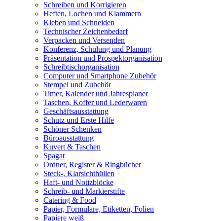
Schreiben und Korrigieren
Heften, Lochen und Klammern
Kleben und Schneiden
Technischer Zeichenbedarf
Verpacken und Versenden
Konferenz, Schulung und Planung
Präsentation und Prospektorganisation
Schreibtischorganisation
Computer und Smartphone Zubehör
Stempel und Zubehör
Timer, Kalender und Jahresplaner
Taschen, Koffer und Lederwaren
Geschäftsausstattung
Schutz und Erste Hilfe
Schöner Schenken
Büroausstattung
Kuvert & Taschen
Spagat
Ordner, Register & Ringbücher
Steck-, Klarsichthüllen
Haft- und Notizblöcke
Schreib- und Markierstifte
Catering & Food
Papier, Formulare, Etiketten, Folien
Papiere weiß