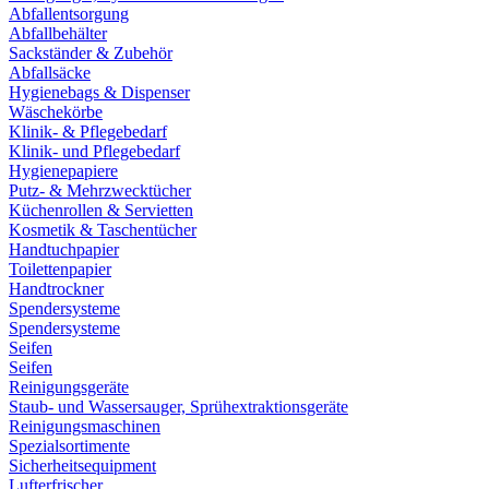
Abfallentsorgung
Abfallbehälter
Sackständer & Zubehör
Abfallsäcke
Hygienebags & Dispenser
Wäschekörbe
Klinik- & Pflegebedarf
Klinik- und Pflegebedarf
Hygienepapiere
Putz- & Mehrzwecktücher
Küchenrollen & Servietten
Kosmetik & Taschentücher
Handtuchpapier
Toilettenpapier
Handtrockner
Spendersysteme
Spendersysteme
Seifen
Seifen
Reinigungsgeräte
Staub- und Wassersauger, Sprühextraktionsgeräte
Reinigungsmaschinen
Spezialsortimente
Sicherheitsequipment
Lufterfrischer