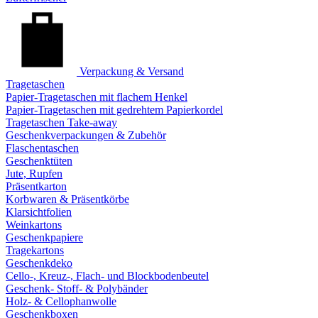
Verpackung & Versand
Tragetaschen
Papier-Tragetaschen mit flachem Henkel
Papier-Tragetaschen mit gedrehtem Papierkordel
Tragetaschen Take-away
Geschenkverpackungen & Zubehör
Flaschentaschen
Geschenktüten
Jute, Rupfen
Präsentkarton
Korbwaren & Präsentkörbe
Klarsichtfolien
Weinkartons
Geschenkpapiere
Tragekartons
Geschenkdeko
Cello-, Kreuz-, Flach- und Blockbodenbeutel
Geschenk- Stoff- & Polybänder
Holz- & Cellophanwolle
Geschenkboxen