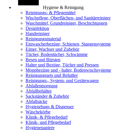
Hygiene & Reinigung
Reinigungs- & Pflegemittel
Wischpflege, Oberflächen- und Sanitärreiniger
Waschmittel, Grundreiniger, Beschichtungen
Desinfektion
Handreiniger
Reinigungsmaterial
Einwascherbezüge, Schienen, Stangensysteme
Eimer, Wachser und Zubehör
Tücher, Bodentücher, Schwämme
Besen und Bürsten
Halter und Bezüge, Tücher und Pressen
Moppbezüge und - halter, Bodenwischsysteme
Reinigungssets und Behälter
Reinigungs-, System- und Gerätewagen
Abfallentsorgung
Abfallbehälter
Sackständer & Zubehör
Abfallsäcke
Hygienebags & Dispenser
Wäschekörbe
Klinik- & Pflegebedarf
Klinik- und Pflegebedarf
Hygienepapiere