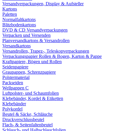
Versandverpackungen, Display & Aufsteller
Kartons
Paletten
Normalfaltkartons
Blitzbodenkartons
DVD & CD Versandverpackungen
Verpacken und Versenden
Planversandkartons & Versandrollen
Versandkartons
Versandrollen, Trapez-, Teleskopverpackungen
Verpackungspapier Rollen & Bogen, Karton & Pappe
Kraftpapiere, Bögen und Rollen
Seidenpapiere
Graupappen, Schrenzpapiere
Polstermaterial
Packseiden
Wellpappen C
Luftpolster- und Schaumfolien
Klebebänder, Kordel & Etiketten
Klebebänder
Polykordel
Beutel & Säcke, Schläuche
Druckverschlussbeutel
Flach- & Seitenfaltenbeutel
Schlauch- und Halbschlauchfolien