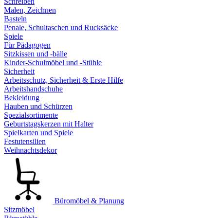
Schreiben
Malen, Zeichnen
Basteln
Penale, Schultaschen und Rucksäcke
Spiele
Für Pädagogen
Sitzkissen und -bälle
Kinder-Schulmöbel und -Stühle
Sicherheit
Arbeitsschutz, Sicherheit & Erste Hilfe
Arbeitshandschuhe
Bekleidung
Hauben und Schürzen
Spezialsortimente
Geburtstagskerzen mit Halter
Spielkarten und Spiele
Festutensilien
Weihnachtsdekor
Büromöbel & Planung
Sitzmöbel