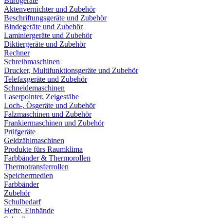
Bürogeräte
Aktenvernichter und Zubehör
Beschriftungsgeräte und Zubehör
Bindegeräte und Zubehör
Laminiergeräte und Zubehör
Diktiergeräte und Zubehör
Rechner
Schreibmaschinen
Drucker, Multifunktionsgeräte und Zubehör
Telefaxgeräte und Zubehör
Schneidemaschinen
Laserpointer, Zeigestäbe
Loch-, Ösgeräte und Zubehör
Falzmaschinen und Zubehör
Frankiermaschinen und Zubehör
Prüfgeräte
Geldzählmaschinen
Produkte fürs Raumklima
Farbbänder & Thermorollen
Thermotransferrollen
Speichermedien
Farbbänder
Zubehör
Schulbedarf
Hefte, Einbände