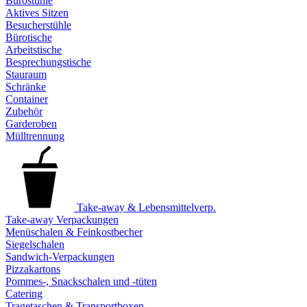
Bürostühle
Aktives Sitzen
Besucherstühle
Bürotische
Arbeitstische
Besprechungstische
Stauraum
Schränke
Container
Zubehör
Garderoben
Mülltrennung
Take-away & Lebensmittelverp.
Take-away Verpackungen
Menüschalen & Feinkostbecher
Siegelschalen
Sandwich-Verpackungen
Pizzakartons
Pommes-, Snackschalen und -tüten
Catering
Tragetaschen & Transportboxen