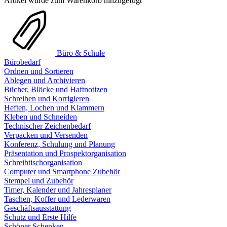
Artikel wurde zum Warenkorb hinzugefügt
Büro & Schule
Bürobedarf
Ordnen und Sortieren
Ablegen und Archivieren
Bücher, Blöcke und Haftnotizen
Schreiben und Korrigieren
Heften, Lochen und Klammern
Kleben und Schneiden
Technischer Zeichenbedarf
Verpacken und Versenden
Konferenz, Schulung und Planung
Präsentation und Prospektorganisation
Schreibtischorganisation
Computer und Smartphone Zubehör
Stempel und Zubehör
Timer, Kalender und Jahresplaner
Taschen, Koffer und Lederwaren
Geschäftsausstattung
Schutz und Erste Hilfe
Schöner Schenken