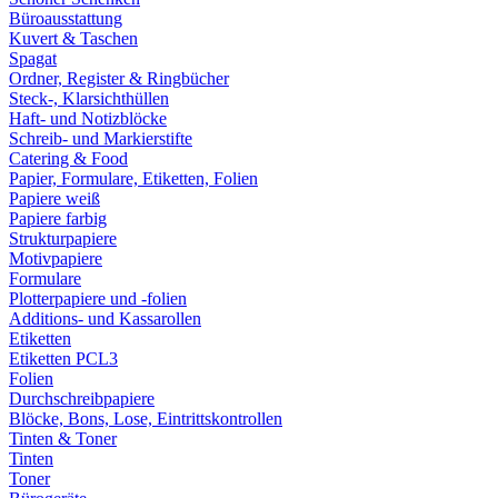
Büroausstattung
Kuvert & Taschen
Spagat
Ordner, Register & Ringbücher
Steck-, Klarsichthüllen
Haft- und Notizblöcke
Schreib- und Markierstifte
Catering & Food
Papier, Formulare, Etiketten, Folien
Papiere weiß
Papiere farbig
Strukturpapiere
Motivpapiere
Formulare
Plotterpapiere und -folien
Additions- und Kassarollen
Etiketten
Etiketten PCL3
Folien
Durchschreibpapiere
Blöcke, Bons, Lose, Eintrittskontrollen
Tinten & Toner
Tinten
Toner