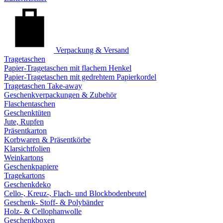
Verpackung & Versand
Tragetaschen
Papier-Tragetaschen mit flachem Henkel
Papier-Tragetaschen mit gedrehtem Papierkordel
Tragetaschen Take-away
Geschenkverpackungen & Zubehör
Flaschentaschen
Geschenktüten
Jute, Rupfen
Präsentkarton
Korbwaren & Präsentkörbe
Klarsichtfolien
Weinkartons
Geschenkpapiere
Tragekartons
Geschenkdeko
Cello-, Kreuz-, Flach- und Blockbodenbeutel
Geschenk- Stoff- & Polybänder
Holz- & Cellophanwolle
Geschenkboxen