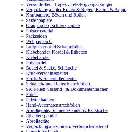
Versandrollen, Trapez-, Teleskopverpackungen
Verpackungspapier Rollen & Bogen, Karton & Pappe
Kraftpapiere, Bögen und Rollen
Seidenpapiere
Graupappen, Schrenzpapiere
Polstermaterial
Packseiden
Wellpappen C
Luftpolster- und Schaumfolien
Klebebänder, Kordel & Etiketten
Klebebänder
Polykordel
Beutel & Säcke, Schläuche
Druckverschlussbeutel
Flach- & Seitenfaltenbeutel
Schlauch- und Halbschlauchfolien
SK-Folien-Versand-, & Dokumententaschen
Folien
Palettenhauben
Hand-Automatenstrechfolien
Abrollgeräte, Schneideständer & Packtische
Etikettenspender
Abrollgeräte
Verpackungsmaschinen, Verbrauchsmaterial
Umreifungsbänder