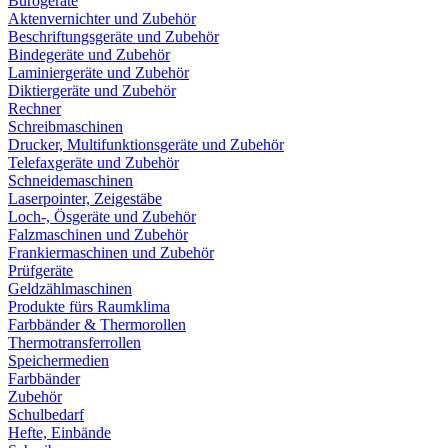
Bürogeräte
Aktenvernichter und Zubehör
Beschriftungsgeräte und Zubehör
Bindegeräte und Zubehör
Laminiergeräte und Zubehör
Diktiergeräte und Zubehör
Rechner
Schreibmaschinen
Drucker, Multifunktionsgeräte und Zubehör
Telefaxgeräte und Zubehör
Schneidemaschinen
Laserpointer, Zeigestäbe
Loch-, Ösgeräte und Zubehör
Falzmaschinen und Zubehör
Frankiermaschinen und Zubehör
Prüfgeräte
Geldzählmaschinen
Produkte fürs Raumklima
Farbbänder & Thermorollen
Thermotransferrollen
Speichermedien
Farbbänder
Zubehör
Schulbedarf
Hefte, Einbände