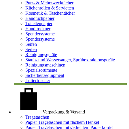
Putz- & Mehrzwecktücher
Küchenrollen & Servietten
Kosmetik & Taschentücher
Handtuchpapier
Toilettenpapier
Handtrockner
Spendersysteme
Spendersysteme
Seifen
Seifen
Reinigungsgeräte
Staub- und Wassersauger, Sprühextraktionsgeräte
Reinigungsmaschinen
Spezialsortimente
Sicherheitsequipment
Lufterfrischer
Verpackung & Versand
Tragetaschen
Papier-Tragetaschen mit flachem Henkel
Papier-Tragetaschen mit gedrehtem Papierkordel