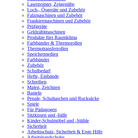
Laserpointer, Zeigestäbe
Loch-, Ösgeräte und Zubehör
Falzmaschinen und Zubehör
Frankiermaschinen und Zubehör
Prüfgeräte
Geldzählmaschinen
Produkte fürs Raumklima
Farbbänder & Thermorollen
Thermotransferrollen
Speichermedien
Farbbänder
Zubehör
Schulbedarf
Hefte, Einbände
Schreiben
Malen, Zeichnen
Basteln
Penale, Schultaschen und Rucksäcke
Spiele
Für Pädagogen
Sitzkissen und -bälle
Kinder-Schulmöbel und -Stühle
Sicherheit
Arbeitsschutz, Sicherheit & Erste Hilfe
Arbeitshandschuhe