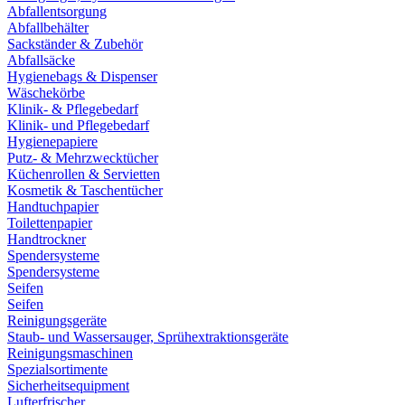
Abfallentsorgung
Abfallbehälter
Sackständer & Zubehör
Abfallsäcke
Hygienebags & Dispenser
Wäschekörbe
Klinik- & Pflegebedarf
Klinik- und Pflegebedarf
Hygienepapiere
Putz- & Mehrzwecktücher
Küchenrollen & Servietten
Kosmetik & Taschentücher
Handtuchpapier
Toilettenpapier
Handtrockner
Spendersysteme
Spendersysteme
Seifen
Seifen
Reinigungsgeräte
Staub- und Wassersauger, Sprühextraktionsgeräte
Reinigungsmaschinen
Spezialsortimente
Sicherheitsequipment
Lufterfrischer