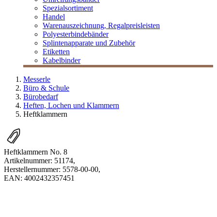
Spezialsortiment
Handel
Warenauszeichnung, Regalpreisleisten
Polyesterbindebänder
Splintenapparate und Zubehör
Etiketten
Kabelbinder
Messerle
Büro & Schule
Bürobedarf
Heften, Lochen und Klammern
Heftklammern
Heftklammern No. 8
Artikelnummer:
51174
,
Herstellernummer:
5578-00-00
,
EAN:
4002432357451