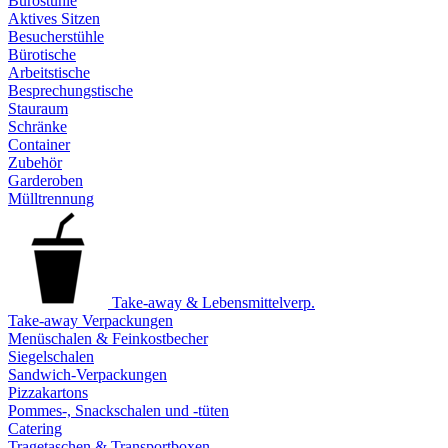
Bürostühle
Aktives Sitzen
Besucherstühle
Bürotische
Arbeitstische
Besprechungstische
Stauraum
Schränke
Container
Zubehör
Garderoben
Mülltrennung
Take-away & Lebensmittelverp.
Take-away Verpackungen
Menüschalen & Feinkostbecher
Siegelschalen
Sandwich-Verpackungen
Pizzakartons
Pommes-, Snackschalen und -tüten
Catering
Tragetaschen & Transportboxen