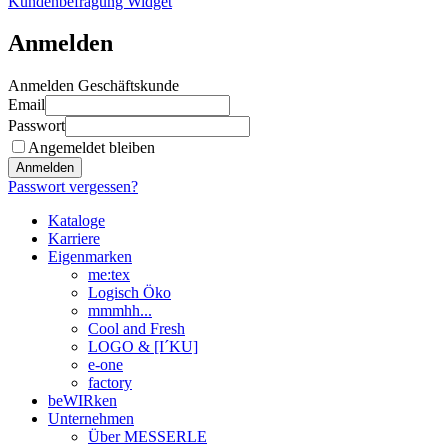
Kundenbefragung Widget
Anmelden
Anmelden Geschäftskunde
Email
Passwort
Angemeldet bleiben
Anmelden
Passwort vergessen?
Kataloge
Karriere
Eigenmarken
me:tex
Logisch Öko
mmmhh...
Cool and Fresh
LOGO & [I´KU]
e-one
factory
beWIRken
Unternehmen
Über MESSERLE