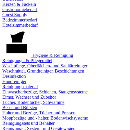
Kerzen & Fackeln
Gastronomiebedarf
Guest Supply
Badezimmerbedarf
Hotelzimmerbedarf
Hygiene & Reinigung
Reinigungs- & Pflegemittel
Wischpflege, Oberflächen- und Sanitärreiniger
Waschmittel, Grundreiniger, Beschichtungen
Desinfektion
Handreiniger
Reinigungsmaterial
Einwascherbezüge, Schienen, Stangensysteme
Eimer, Wachser und Zubehör
Tücher, Bodentücher, Schwämme
Besen und Bürsten
Halter und Bezüge, Tücher und Pressen
Moppbezüge und - halter, Bodenwischsysteme
Reinigungssets und Behälter
Reinigungs-, System- und Gerätewagen