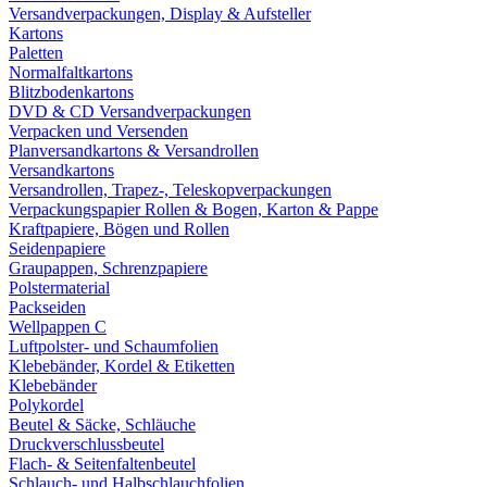
Versandverpackungen, Display & Aufsteller
Kartons
Paletten
Normalfaltkartons
Blitzbodenkartons
DVD & CD Versandverpackungen
Verpacken und Versenden
Planversandkartons & Versandrollen
Versandkartons
Versandrollen, Trapez-, Teleskopverpackungen
Verpackungspapier Rollen & Bogen, Karton & Pappe
Kraftpapiere, Bögen und Rollen
Seidenpapiere
Graupappen, Schrenzpapiere
Polstermaterial
Packseiden
Wellpappen C
Luftpolster- und Schaumfolien
Klebebänder, Kordel & Etiketten
Klebebänder
Polykordel
Beutel & Säcke, Schläuche
Druckverschlussbeutel
Flach- & Seitenfaltenbeutel
Schlauch- und Halbschlauchfolien