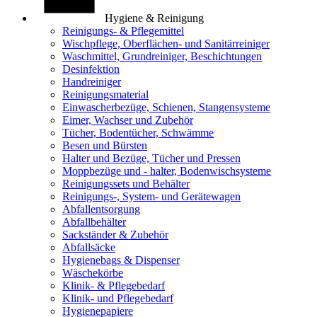
Hygiene & Reinigung
Reinigungs- & Pflegemittel
Wischpflege, Oberflächen- und Sanitärreiniger
Waschmittel, Grundreiniger, Beschichtungen
Desinfektion
Handreiniger
Reinigungsmaterial
Einwascherbezüge, Schienen, Stangensysteme
Eimer, Wachser und Zubehör
Tücher, Bodentücher, Schwämme
Besen und Bürsten
Halter und Bezüge, Tücher und Pressen
Moppbezüge und - halter, Bodenwischsysteme
Reinigungssets und Behälter
Reinigungs-, System- und Gerätewagen
Abfallentsorgung
Abfallbehälter
Sackständer & Zubehör
Abfallsäcke
Hygienebags & Dispenser
Wäschekörbe
Klinik- & Pflegebedarf
Klinik- und Pflegebedarf
Hygienepapiere