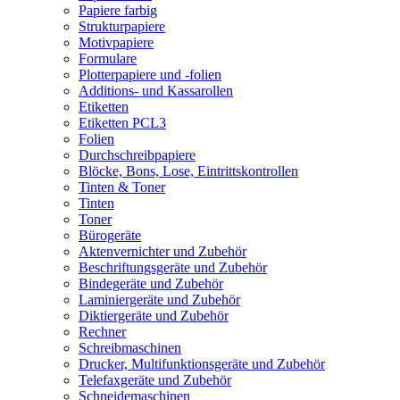
Papiere farbig
Strukturpapiere
Motivpapiere
Formulare
Plotterpapiere und -folien
Additions- und Kassarollen
Etiketten
Etiketten PCL3
Folien
Durchschreibpapiere
Blöcke, Bons, Lose, Eintrittskontrollen
Tinten & Toner
Tinten
Toner
Bürogeräte
Aktenvernichter und Zubehör
Beschriftungsgeräte und Zubehör
Bindegeräte und Zubehör
Laminiergeräte und Zubehör
Diktiergeräte und Zubehör
Rechner
Schreibmaschinen
Drucker, Multifunktionsgeräte und Zubehör
Telefaxgeräte und Zubehör
Schneidemaschinen