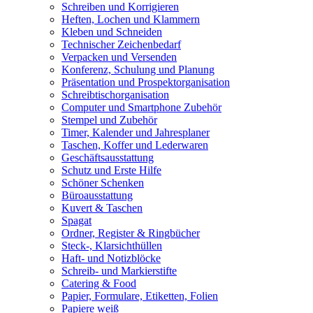
Schreiben und Korrigieren
Heften, Lochen und Klammern
Kleben und Schneiden
Technischer Zeichenbedarf
Verpacken und Versenden
Konferenz, Schulung und Planung
Präsentation und Prospektorganisation
Schreibtischorganisation
Computer und Smartphone Zubehör
Stempel und Zubehör
Timer, Kalender und Jahresplaner
Taschen, Koffer und Lederwaren
Geschäftsausstattung
Schutz und Erste Hilfe
Schöner Schenken
Büroausstattung
Kuvert & Taschen
Spagat
Ordner, Register & Ringbücher
Steck-, Klarsichthüllen
Haft- und Notizblöcke
Schreib- und Markierstifte
Catering & Food
Papier, Formulare, Etiketten, Folien
Papiere weiß