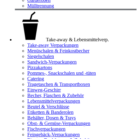
Garderoben
Mülltrennung
Take-away & Lebensmittelverp.
Take-away Verpackungen
Menüschalen & Feinkostbecher
Siegelschalen
Sandwich-Verpackungen
Pizzakartons
Pommes-, Snackschalen und -tüten
Catering
Tragetaschen & Transportboxen
Einweg-Geschirr
Becher, Flaschen & Zubehör
Lebensmittelverpackungen
Beutel & Verschlüsse
Etiketten & Banderolen
Behälter, Dosen & Trays
Obst- & Gemüse-Verpackungen
Fischverpackungen
Feingebäck-Verpackungen