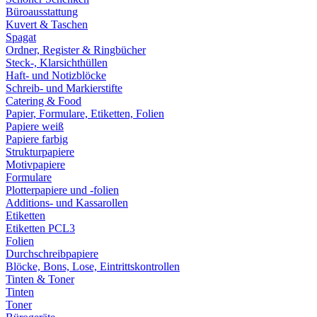
Büroausstattung
Kuvert & Taschen
Spagat
Ordner, Register & Ringbücher
Steck-, Klarsichthüllen
Haft- und Notizblöcke
Schreib- und Markierstifte
Catering & Food
Papier, Formulare, Etiketten, Folien
Papiere weiß
Papiere farbig
Strukturpapiere
Motivpapiere
Formulare
Plotterpapiere und -folien
Additions- und Kassarollen
Etiketten
Etiketten PCL3
Folien
Durchschreibpapiere
Blöcke, Bons, Lose, Eintrittskontrollen
Tinten & Toner
Tinten
Toner