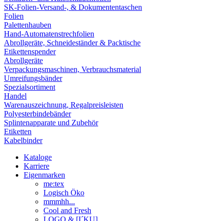
SK-Folien-Versand-, & Dokumententaschen
Folien
Palettenhauben
Hand-Automatenstrechfolien
Abrollgeräte, Schneideständer & Packtische
Etikettenspender
Abrollgeräte
Verpackungsmaschinen, Verbrauchsmaterial
Umreifungsbänder
Spezialsortiment
Handel
Warenauszeichnung, Regalpreisleisten
Polyesterbindebänder
Splintenapparate und Zubehör
Etiketten
Kabelbinder
Kataloge
Karriere
Eigenmarken
me:tex
Logisch Öko
mmmhh...
Cool and Fresh
LOGO & [I´KU]