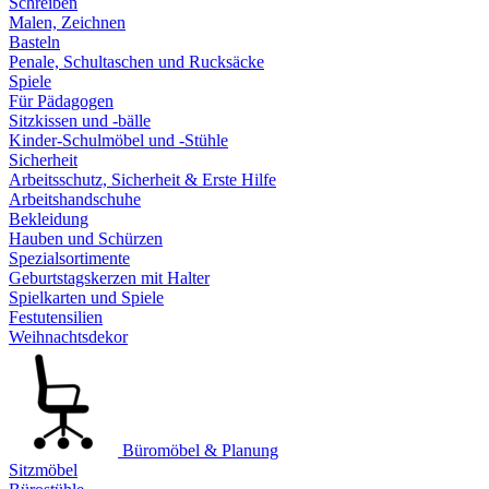
Schreiben
Malen, Zeichnen
Basteln
Penale, Schultaschen und Rucksäcke
Spiele
Für Pädagogen
Sitzkissen und -bälle
Kinder-Schulmöbel und -Stühle
Sicherheit
Arbeitsschutz, Sicherheit & Erste Hilfe
Arbeitshandschuhe
Bekleidung
Hauben und Schürzen
Spezialsortimente
Geburtstagskerzen mit Halter
Spielkarten und Spiele
Festutensilien
Weihnachtsdekor
Büromöbel & Planung
Sitzmöbel