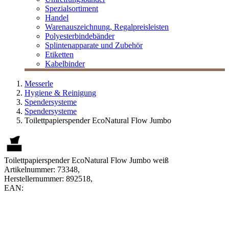
Spezialsortiment
Handel
Warenauszeichnung, Regalpreisleisten
Polyesterbindebänder
Splintenapparate und Zubehör
Etiketten
Kabelbinder
Messerle
Hygiene & Reinigung
Spendersysteme
Spendersysteme
Toilettpapierspender EcoNatural Flow Jumbo
Toilettpapierspender EcoNatural Flow Jumbo weiß
Artikelnummer:
73348
,
Herstellernummer:
892518
,
EAN: