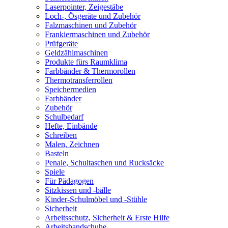
Laserpointer, Zeigestäbe
Loch-, Ösgeräte und Zubehör
Falzmaschinen und Zubehör
Frankiermaschinen und Zubehör
Prüfgeräte
Geldzählmaschinen
Produkte fürs Raumklima
Farbbänder & Thermorollen
Thermotransferrollen
Speichermedien
Farbbänder
Zubehör
Schulbedarf
Hefte, Einbände
Schreiben
Malen, Zeichnen
Basteln
Penale, Schultaschen und Rucksäcke
Spiele
Für Pädagogen
Sitzkissen und -bälle
Kinder-Schulmöbel und -Stühle
Sicherheit
Arbeitsschutz, Sicherheit & Erste Hilfe
Arbeitshandschuhe