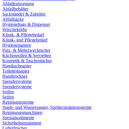
Abfallentsorgung
Abfallbehälter
Sackständer & Zubehör
Abfallsäcke
Hygienebags & Dispenser
Wäschekörbe
Klinik- & Pflegebedarf
Klinik- und Pflegebedarf
Hygienepapiere
Putz- & Mehrzwecktücher
Küchenrollen & Servietten
Kosmetik & Taschentücher
Handtuchpapier
Toilettenpapier
Handtrockner
Spendersysteme
Spendersysteme
Seifen
Seifen
Reinigungsgeräte
Staub- und Wassersauger, Sprühextraktionsgeräte
Reinigungsmaschinen
Spezialsortimente
Sicherheitsequipment
Lufterfrischer