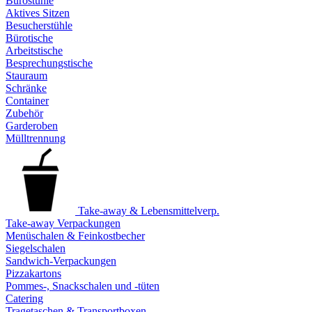
Bürostühle
Aktives Sitzen
Besucherstühle
Bürotische
Arbeitstische
Besprechungstische
Stauraum
Schränke
Container
Zubehör
Garderoben
Mülltrennung
Take-away & Lebensmittelverp.
Take-away Verpackungen
Menüschalen & Feinkostbecher
Siegelschalen
Sandwich-Verpackungen
Pizzakartons
Pommes-, Snackschalen und -tüten
Catering
Tragetaschen & Transportboxen