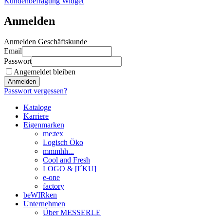
Kundenbefragung Widget
Anmelden
Anmelden Geschäftskunde
Email
Passwort
Angemeldet bleiben
Anmelden
Passwort vergessen?
Kataloge
Karriere
Eigenmarken
me:tex
Logisch Öko
mmmhh...
Cool and Fresh
LOGO & [I´KU]
e-one
factory
beWIRken
Unternehmen
Über MESSERLE