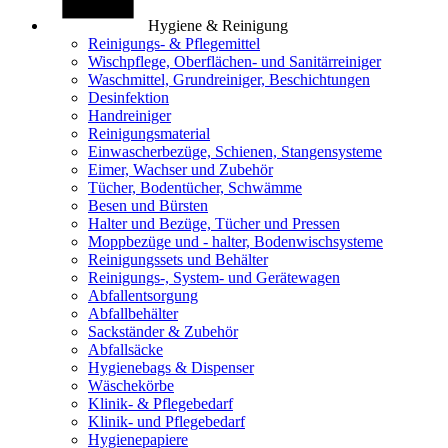
Hygiene & Reinigung
Reinigungs- & Pflegemittel
Wischpflege, Oberflächen- und Sanitärreiniger
Waschmittel, Grundreiniger, Beschichtungen
Desinfektion
Handreiniger
Reinigungsmaterial
Einwascherbezüge, Schienen, Stangensysteme
Eimer, Wachser und Zubehör
Tücher, Bodentücher, Schwämme
Besen und Bürsten
Halter und Bezüge, Tücher und Pressen
Moppbezüge und - halter, Bodenwischsysteme
Reinigungssets und Behälter
Reinigungs-, System- und Gerätewagen
Abfallentsorgung
Abfallbehälter
Sackständer & Zubehör
Abfallsäcke
Hygienebags & Dispenser
Wäschekörbe
Klinik- & Pflegebedarf
Klinik- und Pflegebedarf
Hygienepapiere