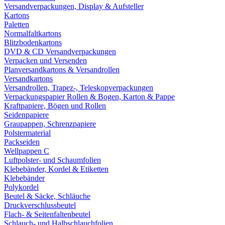
Versandverpackungen, Display & Aufsteller
Kartons
Paletten
Normalfaltkartons
Blitzbodenkartons
DVD & CD Versandverpackungen
Verpacken und Versenden
Planversandkartons & Versandrollen
Versandkartons
Versandrollen, Trapez-, Teleskopverpackungen
Verpackungspapier Rollen & Bogen, Karton & Pappe
Kraftpapiere, Bögen und Rollen
Seidenpapiere
Graupappen, Schrenzpapiere
Polstermaterial
Packseiden
Wellpappen C
Luftpolster- und Schaumfolien
Klebebänder, Kordel & Etiketten
Klebebänder
Polykordel
Beutel & Säcke, Schläuche
Druckverschlussbeutel
Flach- & Seitenfaltenbeutel
Schlauch- und Halbschlauchfolien