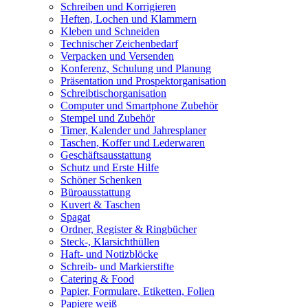
Schreiben und Korrigieren
Heften, Lochen und Klammern
Kleben und Schneiden
Technischer Zeichenbedarf
Verpacken und Versenden
Konferenz, Schulung und Planung
Präsentation und Prospektorganisation
Schreibtischorganisation
Computer und Smartphone Zubehör
Stempel und Zubehör
Timer, Kalender und Jahresplaner
Taschen, Koffer und Lederwaren
Geschäftsausstattung
Schutz und Erste Hilfe
Schöner Schenken
Büroausstattung
Kuvert & Taschen
Spagat
Ordner, Register & Ringbücher
Steck-, Klarsichthüllen
Haft- und Notizblöcke
Schreib- und Markierstifte
Catering & Food
Papier, Formulare, Etiketten, Folien
Papiere weiß