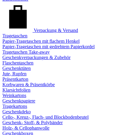
Verpackung & Versand
Tragetaschen
Papier-Tragetaschen mit flachem Henkel
Papier-Tragetaschen mit gedrehtem Papierkordel
Tragetaschen Take-away
Geschenkverpackungen & Zubehör
Flaschentaschen
Geschenktüten
Jute, Rupfen
Präsentkarton
Korbwaren & Präsentkörbe
Klarsichtfolien
Weinkartons
Geschenkpapiere
Tragekartons
Geschenkdeko
Cello-, Kreuz-, Flach- und Blockbodenbeutel
Geschenk- Stoff- & Polybänder
Holz- & Cellophanwolle
Geschenkboxen