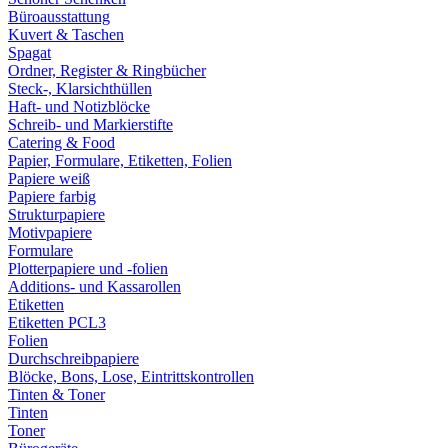
Büroausstattung
Kuvert & Taschen
Spagat
Ordner, Register & Ringbücher
Steck-, Klarsichthüllen
Haft- und Notizblöcke
Schreib- und Markierstifte
Catering & Food
Papier, Formulare, Etiketten, Folien
Papiere weiß
Papiere farbig
Strukturpapiere
Motivpapiere
Formulare
Plotterpapiere und -folien
Additions- und Kassarollen
Etiketten
Etiketten PCL3
Folien
Durchschreibpapiere
Blöcke, Bons, Lose, Eintrittskontrollen
Tinten & Toner
Tinten
Toner