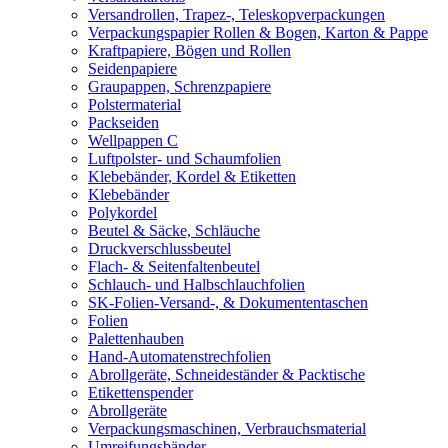
Versandrollen, Trapez-, Teleskopverpackungen
Verpackungspapier Rollen & Bogen, Karton & Pappe
Kraftpapiere, Bögen und Rollen
Seidenpapiere
Graupappen, Schrenzpapiere
Polstermaterial
Packseiden
Wellpappen C
Luftpolster- und Schaumfolien
Klebebänder, Kordel & Etiketten
Klebebänder
Polykordel
Beutel & Säcke, Schläuche
Druckverschlussbeutel
Flach- & Seitenfaltenbeutel
Schlauch- und Halbschlauchfolien
SK-Folien-Versand-, & Dokumententaschen
Folien
Palettenhauben
Hand-Automatenstrechfolien
Abrollgeräte, Schneideständer & Packtische
Etikettenspender
Abrollgeräte
Verpackungsmaschinen, Verbrauchsmaterial
Umreifungsbänder