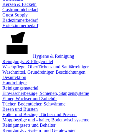
Kerzen & Fackeln
Gastronomiebedarf
Guest Supply
Badezimmerbedarf
Hotelzimmerbedarf
Hygiene & Reinigung
Reinigungs- & Pflegemittel
Wischpflege, Oberflächen- und Sanitärreiniger
Waschmittel, Grundreiniger, Beschichtungen
Desinfektion
Handreiniger
Reinigungsmaterial
Einwascherbezüge, Schienen, Stangensysteme
Eimer, Wachser und Zubehör
Tücher, Bodentücher, Schwämme
Besen und Bürsten
Halter und Bezüge, Tücher und Pressen
Moppbezüge und - halter, Bodenwischsysteme
Reinigungssets und Behälter
Reinigungs-, System- und Gerätewagen