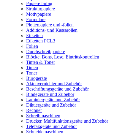
Papiere farbig
Strukturpapiere
Motivpapiere
Formulare
Plotterpapiere und -folien
Additions- und Kassarollen
Etiketten
Etiketten PCL3
Folien
Durchschreibpapiere
Blöcke, Bons, Lose, Eintrittskontrollen
Tinten & Toner
Tinten
Toner
Bürogeräte
Aktenvernichter und Zubehör
Beschriftungsgeräte und Zubehör
Bindegeräte und Zubehör
Laminiergeräte und Zubehör
Diktiergeräte und Zubehör
Rechner
Schreibmaschinen
Drucker, Multifunktionsgeräte und Zubehör
Telefaxgeräte und Zubehör
Schneidemaschinen