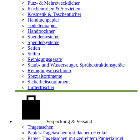
Putz- & Mehrzwecktücher
Küchenrollen & Servietten
Kosmetik & Taschentücher
Handtuchpapier
Toilettenpapier
Handtrockner
Spendersysteme
Spendersysteme
Seifen
Seifen
Reinigungsgeräte
Staub- und Wassersauger, Sprühextraktionsgeräte
Reinigungsmaschinen
Spezialsortimente
Sicherheitsequipment
Lufterfrischer
Verpackung & Versand
Tragetaschen
Papier-Tragetaschen mit flachem Henkel
Papier-Tragetaschen mit gedrehtem Papierkordel