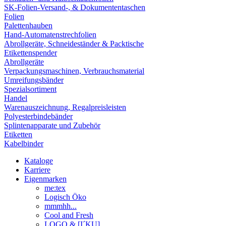
SK-Folien-Versand-, & Dokumententaschen
Folien
Palettenhauben
Hand-Automatenstrechfolien
Abrollgeräte, Schneideständer & Packtische
Etikettenspender
Abrollgeräte
Verpackungsmaschinen, Verbrauchsmaterial
Umreifungsbänder
Spezialsortiment
Handel
Warenauszeichnung, Regalpreisleisten
Polyesterbindebänder
Splintenapparate und Zubehör
Etiketten
Kabelbinder
Kataloge
Karriere
Eigenmarken
me:tex
Logisch Öko
mmmhh...
Cool and Fresh
LOGO & [I´KU]