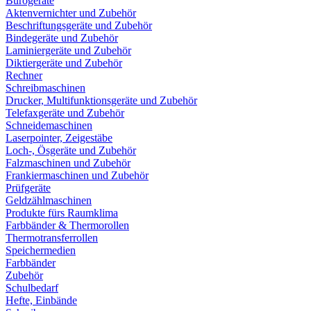
Bürogeräte
Aktenvernichter und Zubehör
Beschriftungsgeräte und Zubehör
Bindegeräte und Zubehör
Laminiergeräte und Zubehör
Diktiergeräte und Zubehör
Rechner
Schreibmaschinen
Drucker, Multifunktionsgeräte und Zubehör
Telefaxgeräte und Zubehör
Schneidemaschinen
Laserpointer, Zeigestäbe
Loch-, Ösgeräte und Zubehör
Falzmaschinen und Zubehör
Frankiermaschinen und Zubehör
Prüfgeräte
Geldzählmaschinen
Produkte fürs Raumklima
Farbbänder & Thermorollen
Thermotransferrollen
Speichermedien
Farbbänder
Zubehör
Schulbedarf
Hefte, Einbände