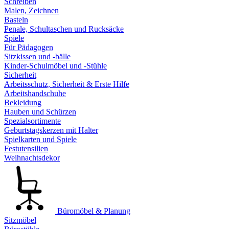
Schreiben
Malen, Zeichnen
Basteln
Penale, Schultaschen und Rucksäcke
Spiele
Für Pädagogen
Sitzkissen und -bälle
Kinder-Schulmöbel und -Stühle
Sicherheit
Arbeitsschutz, Sicherheit & Erste Hilfe
Arbeitshandschuhe
Bekleidung
Hauben und Schürzen
Spezialsortimente
Geburtstagskerzen mit Halter
Spielkarten und Spiele
Festutensilien
Weihnachtsdekor
Büromöbel & Planung
Sitzmöbel