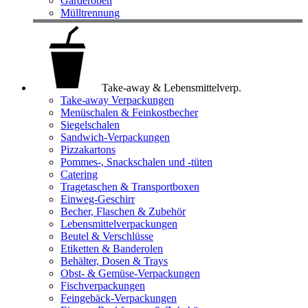
Garderoben
Mülltrennung
Take-away & Lebensmittelverp.
Take-away Verpackungen
Menüschalen & Feinkostbecher
Siegelschalen
Sandwich-Verpackungen
Pizzakartons
Pommes-, Snackschalen und -tüten
Catering
Tragetaschen & Transportboxen
Einweg-Geschirr
Becher, Flaschen & Zubehör
Lebensmittelverpackungen
Beutel & Verschlüsse
Etiketten & Banderolen
Behälter, Dosen & Trays
Obst- & Gemüse-Verpackungen
Fischverpackungen
Feingebäck-Verpackungen