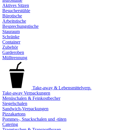
Bürostühle
Aktives Sitzen
Besucherstühle
Bürotische
Arbeitstische
Besprechungstische
Stauraum
Schränke
Container
Zubehör
Garderoben
Mülltrennung
Take-away & Lebensmittelverp.
Take-away Verpackungen
Menüschalen & Feinkostbecher
Siegelschalen
Sandwich-Verpackungen
Pizzakartons
Pommes-, Snackschalen und -tüten
Catering
Tragetaschen & Transportboxen