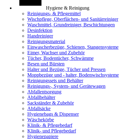
Hygiene & Reinigung
Reinigungs- & Pflegemittel
Wischpflege, Oberflächen- und Sanitärreiniger
Waschmittel, Grundreiniger, Beschichtungen
Desinfektion
Handreiniger
Reinigungsmaterial
Einwascherbezüge, Schienen, Stangensysteme
Eimer, Wachser und Zubehör
Tücher, Bodentücher, Schwämme
Besen und Bürsten
Halter und Bezüge, Tücher und Pressen
Moppbezüge und - halter, Bodenwischsysteme
Reinigungssets und Behälter
Reinigungs-, System- und Gerätewagen
Abfallentsorgung
Abfallbehälter
Sackständer & Zubehör
Abfallsäcke
Hygienebags & Dispenser
Wäschekörbe
Klinik- & Pflegebedarf
Klinik- und Pflegebedarf
Hygienepapiere