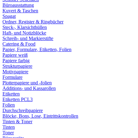
Büroausstattung
Kuvert & Taschen
Spagat
Ordner, Register & Ringbücher
Steck-, Klarsichthüllen
Haft- und Notizblöcke
Schreib- und Markierstifte
Catering & Food
Papier, Formulare, Etiketten, Folien
Papiere weiß
Papiere farbig
Strukturpapiere
Motivpapiere
Formulare
Plotterpapiere und -folien
Additions- und Kassarollen
Etiketten
Etiketten PCL3
Folien
Durchschreibpapiere
Blöcke, Bons, Lose, Eintrittskontrollen
Tinten & Toner
Tinten
Toner