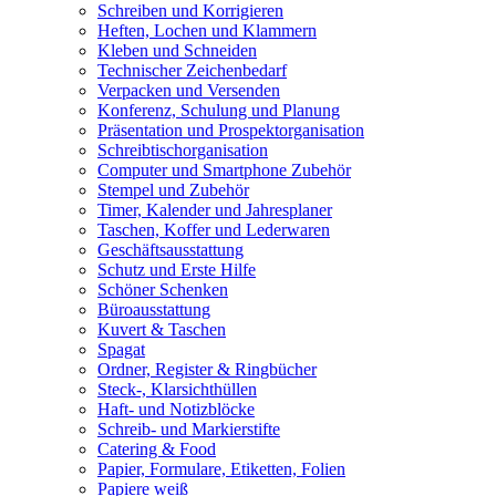
Schreiben und Korrigieren
Heften, Lochen und Klammern
Kleben und Schneiden
Technischer Zeichenbedarf
Verpacken und Versenden
Konferenz, Schulung und Planung
Präsentation und Prospektorganisation
Schreibtischorganisation
Computer und Smartphone Zubehör
Stempel und Zubehör
Timer, Kalender und Jahresplaner
Taschen, Koffer und Lederwaren
Geschäftsausstattung
Schutz und Erste Hilfe
Schöner Schenken
Büroausstattung
Kuvert & Taschen
Spagat
Ordner, Register & Ringbücher
Steck-, Klarsichthüllen
Haft- und Notizblöcke
Schreib- und Markierstifte
Catering & Food
Papier, Formulare, Etiketten, Folien
Papiere weiß