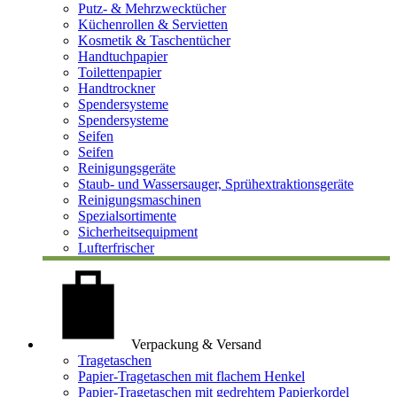
Putz- & Mehrzwecktücher
Küchenrollen & Servietten
Kosmetik & Taschentücher
Handtuchpapier
Toilettenpapier
Handtrockner
Spendersysteme
Spendersysteme
Seifen
Seifen
Reinigungsgeräte
Staub- und Wassersauger, Sprühextraktionsgeräte
Reinigungsmaschinen
Spezialsortimente
Sicherheitsequipment
Lufterfrischer
Verpackung & Versand
Tragetaschen
Papier-Tragetaschen mit flachem Henkel
Papier-Tragetaschen mit gedrehtem Papierkordel