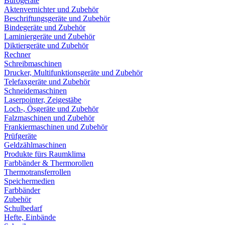
Bürogeräte
Aktenvernichter und Zubehör
Beschriftungsgeräte und Zubehör
Bindegeräte und Zubehör
Laminiergeräte und Zubehör
Diktiergeräte und Zubehör
Rechner
Schreibmaschinen
Drucker, Multifunktionsgeräte und Zubehör
Telefaxgeräte und Zubehör
Schneidemaschinen
Laserpointer, Zeigestäbe
Loch-, Ösgeräte und Zubehör
Falzmaschinen und Zubehör
Frankiermaschinen und Zubehör
Prüfgeräte
Geldzählmaschinen
Produkte fürs Raumklima
Farbbänder & Thermorollen
Thermotransferrollen
Speichermedien
Farbbänder
Zubehör
Schulbedarf
Hefte, Einbände