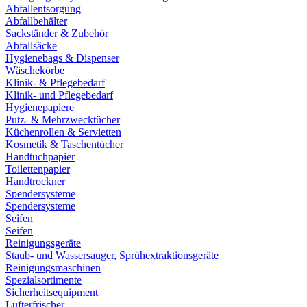
Abfallentsorgung
Abfallbehälter
Sackständer & Zubehör
Abfallsäcke
Hygienebags & Dispenser
Wäschekörbe
Klinik- & Pflegebedarf
Klinik- und Pflegebedarf
Hygienepapiere
Putz- & Mehrzwecktücher
Küchenrollen & Servietten
Kosmetik & Taschentücher
Handtuchpapier
Toilettenpapier
Handtrockner
Spendersysteme
Spendersysteme
Seifen
Seifen
Reinigungsgeräte
Staub- und Wassersauger, Sprühextraktionsgeräte
Reinigungsmaschinen
Spezialsortimente
Sicherheitsequipment
Lufterfrischer