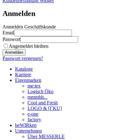
Kundenbefragung Widget
Anmelden
Anmelden Geschäftskunde
Email
Passwort
Angemeldet bleiben
Anmelden
Passwort vergessen?
Kataloge
Karriere
Eigenmarken
me:tex
Logisch Öko
mmmhh...
Cool and Fresh
LOGO & [I´KU]
e-one
factory
beWIRken
Unternehmen
Über MESSERLE