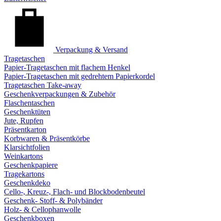
Verpackung & Versand
Tragetaschen
Papier-Tragetaschen mit flachem Henkel
Papier-Tragetaschen mit gedrehtem Papierkordel
Tragetaschen Take-away
Geschenkverpackungen & Zubehör
Flaschentaschen
Geschenktüten
Jute, Rupfen
Präsentkarton
Korbwaren & Präsentkörbe
Klarsichtfolien
Weinkartons
Geschenkpapiere
Tragekartons
Geschenkdeko
Cello-, Kreuz-, Flach- und Blockbodenbeutel
Geschenk- Stoff- & Polybänder
Holz- & Cellophanwolle
Geschenkboxen