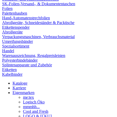
SK-Folien-Versand-, & Dokumententaschen
Folien
Palettenhauben
Hand-Automatenstrechfolien
Abrollgeräte, Schneideständer & Packtische
Etikettenspender
Abrollgeräte
Verpackungsmaschinen, Verbrauchsmaterial
Umreifungsbänder
Spezialsortiment
Handel
Warenauszeichnung, Regalpreisleisten
Polyesterbindebänder
Splintenapparate und Zubehör
Etiketten
Kabelbinder
Kataloge
Karriere
Eigenmarken
me:tex
Logisch Öko
mmmhh...
Cool and Fresh
LOGO & [I´KU]