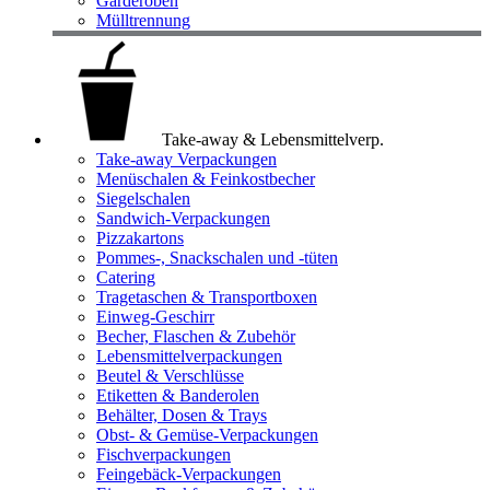
Garderoben
Mülltrennung
Take-away & Lebensmittelverp.
Take-away Verpackungen
Menüschalen & Feinkostbecher
Siegelschalen
Sandwich-Verpackungen
Pizzakartons
Pommes-, Snackschalen und -tüten
Catering
Tragetaschen & Transportboxen
Einweg-Geschirr
Becher, Flaschen & Zubehör
Lebensmittelverpackungen
Beutel & Verschlüsse
Etiketten & Banderolen
Behälter, Dosen & Trays
Obst- & Gemüse-Verpackungen
Fischverpackungen
Feingebäck-Verpackungen