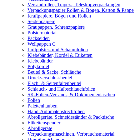
Versandrollen, Trapez-, Teleskopverpackungen
Verpackungspapier Rollen & Bogen, Karton & Pappe
Kraftpapiere, Bögen und Rollen
Seidenpapiere
Graupappen, Schrenzpapiere
Polstermaterial
Packseiden
Wellpappen C
Luftpolster- und Schaumfolien
Klebebänder, Kordel & Etiketten
Klebebänder
Polykordel
Beutel & Säcke, Schläuche
Druckverschlussbeutel
Flach- & Seitenfaltenbeutel
Schlauch- und Halbschlauchfolien
SK-Folien-Versand-, & Dokumententaschen
Folien
Palettenhauben
Hand-Automatenstrechfolien
Abrollgeräte, Schneideständer & Packtische
Etikettenspender
Abrollgeräte
Verpackungsmaschinen, Verbrauchsmaterial
Umreifungsbänder