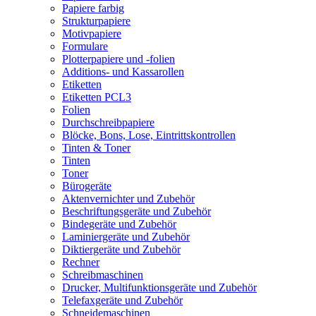
Papiere farbig
Strukturpapiere
Motivpapiere
Formulare
Plotterpapiere und -folien
Additions- und Kassarollen
Etiketten
Etiketten PCL3
Folien
Durchschreibpapiere
Blöcke, Bons, Lose, Eintrittskontrollen
Tinten & Toner
Tinten
Toner
Bürogeräte
Aktenvernichter und Zubehör
Beschriftungsgeräte und Zubehör
Bindegeräte und Zubehör
Laminiergeräte und Zubehör
Diktiergeräte und Zubehör
Rechner
Schreibmaschinen
Drucker, Multifunktionsgeräte und Zubehör
Telefaxgeräte und Zubehör
Schneidemaschinen