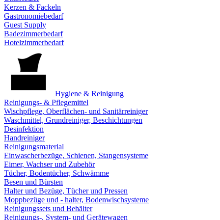
Kerzen & Fackeln
Gastronomiebedarf
Guest Supply
Badezimmerbedarf
Hotelzimmerbedarf
Hygiene & Reinigung
Reinigungs- & Pflegemittel
Wischpflege, Oberflächen- und Sanitärreiniger
Waschmittel, Grundreiniger, Beschichtungen
Desinfektion
Handreiniger
Reinigungsmaterial
Einwascherbezüge, Schienen, Stangensysteme
Eimer, Wachser und Zubehör
Tücher, Bodentücher, Schwämme
Besen und Bürsten
Halter und Bezüge, Tücher und Pressen
Moppbezüge und - halter, Bodenwischsysteme
Reinigungssets und Behälter
Reinigungs-, System- und Gerätewagen