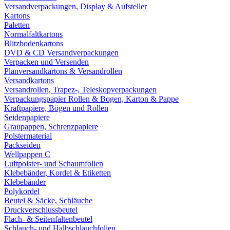
Versandverpackungen, Display & Aufsteller
Kartons
Paletten
Normalfaltkartons
Blitzbodenkartons
DVD & CD Versandverpackungen
Verpacken und Versenden
Planversandkartons & Versandrollen
Versandkartons
Versandrollen, Trapez-, Teleskopverpackungen
Verpackungspapier Rollen & Bogen, Karton & Pappe
Kraftpapiere, Bögen und Rollen
Seidenpapiere
Graupappen, Schrenzpapiere
Polstermaterial
Packseiden
Wellpappen C
Luftpolster- und Schaumfolien
Klebebänder, Kordel & Etiketten
Klebebänder
Polykordel
Beutel & Säcke, Schläuche
Druckverschlussbeutel
Flach- & Seitenfaltenbeutel
Schlauch- und Halbschlauchfolien