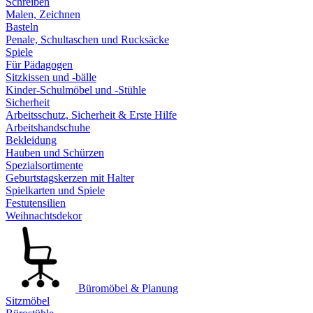
Schreiben
Malen, Zeichnen
Basteln
Penale, Schultaschen und Rucksäcke
Spiele
Für Pädagogen
Sitzkissen und -bälle
Kinder-Schulmöbel und -Stühle
Sicherheit
Arbeitsschutz, Sicherheit & Erste Hilfe
Arbeitshandschuhe
Bekleidung
Hauben und Schürzen
Spezialsortimente
Geburtstagskerzen mit Halter
Spielkarten und Spiele
Festutensilien
Weihnachtsdekor
Büromöbel & Planung
Sitzmöbel