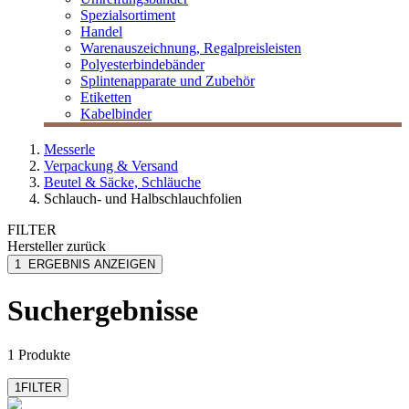
Spezialsortiment
Handel
Warenauszeichnung, Regalpreisleisten
Polyesterbindebänder
Splintenapparate und Zubehör
Etiketten
Kabelbinder
Messerle
Verpackung & Versand
Beutel & Säcke, Schläuche
Schlauch- und Halbschlauchfolien
FILTER
Hersteller
zurück
MESSERLE
1
ERGEBNIS ANZEIGEN
Suchergebnisse
1 Produkte
1
FILTER