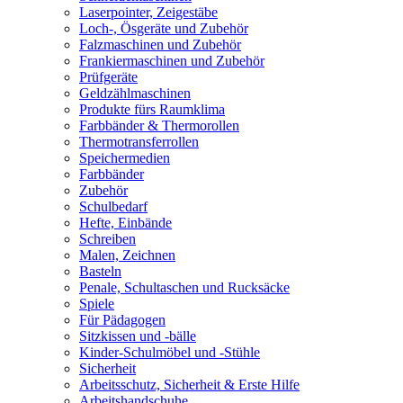
Laserpointer, Zeigestäbe
Loch-, Ösgeräte und Zubehör
Falzmaschinen und Zubehör
Frankiermaschinen und Zubehör
Prüfgeräte
Geldzählmaschinen
Produkte fürs Raumklima
Farbbänder & Thermorollen
Thermotransferrollen
Speichermedien
Farbbänder
Zubehör
Schulbedarf
Hefte, Einbände
Schreiben
Malen, Zeichnen
Basteln
Penale, Schultaschen und Rucksäcke
Spiele
Für Pädagogen
Sitzkissen und -bälle
Kinder-Schulmöbel und -Stühle
Sicherheit
Arbeitsschutz, Sicherheit & Erste Hilfe
Arbeitshandschuhe