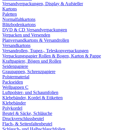
Versandverpackungen, Display & Aufsteller
Kartons
Paletten
Normalfaltkartons
Blitzbodenkartons
DVD & CD Versandverpackungen
Verpacken und Versenden
Planversandkartons & Versandrollen
Versandkartons
Versandrollen, Trapez-, Teleskopverpackungen
Verpackungspapier Rollen & Bogen, Karton & Pappe
Kraftpapiere, Bögen und Rollen
Seidenpapiere
Graupappen, Schrenzpapiere
Polstermaterial
Packseiden
Wellpappen C
Luftpolster- und Schaumfolien
Klebebänder, Kordel & Etiketten
Klebebänder
Polykordel
Beutel & Säcke, Schläuche
Druckverschlussbeutel
Flach- & Seitenfaltenbeutel
Schlauch- und Halbschlauchfolien