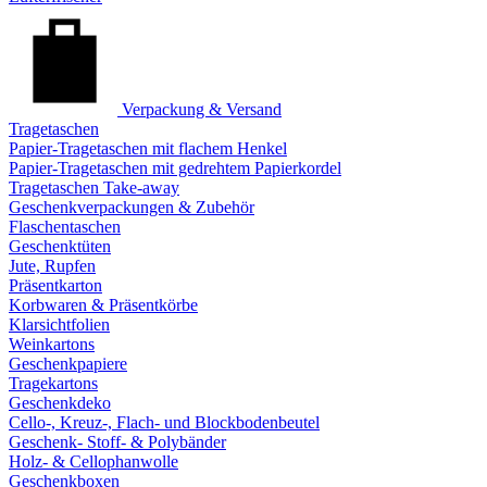
Verpackung & Versand
Tragetaschen
Papier-Tragetaschen mit flachem Henkel
Papier-Tragetaschen mit gedrehtem Papierkordel
Tragetaschen Take-away
Geschenkverpackungen & Zubehör
Flaschentaschen
Geschenktüten
Jute, Rupfen
Präsentkarton
Korbwaren & Präsentkörbe
Klarsichtfolien
Weinkartons
Geschenkpapiere
Tragekartons
Geschenkdeko
Cello-, Kreuz-, Flach- und Blockbodenbeutel
Geschenk- Stoff- & Polybänder
Holz- & Cellophanwolle
Geschenkboxen