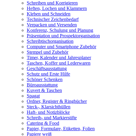
Schreiben und Korrigieren
Heften, Lochen und Klammern
Kleben und Schneiden
Technischer Zeichenbedarf
Verpacken und Versenden
Konferenz, Schulung und Planung
Präsentation und Prospektorganisation
Schreibtischorganisation
Computer und Smartphone Zubehör
Stempel und Zubehör
Timer, Kalender und Jahresplaner
Taschen, Koffer und Lederwaren
Geschäftsausstattung
Schutz und Erste Hilfe
Schöner Schenken
Büroausstattung
Kuvert & Taschen
Spagat
Ordner, Register & Ringbücher
Steck-, Klarsichthüllen
Haft- und Notizblöcke
Schreib- und Markierstifte
Catering & Food
Papier, Formulare, Etiketten, Folien
Papiere weiß