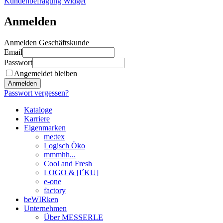
Kundenbefragung Widget
Anmelden
Anmelden Geschäftskunde
Email
Passwort
Angemeldet bleiben
Anmelden
Passwort vergessen?
Kataloge
Karriere
Eigenmarken
me:tex
Logisch Öko
mmmhh...
Cool and Fresh
LOGO & [I´KU]
e-one
factory
beWIRken
Unternehmen
Über MESSERLE