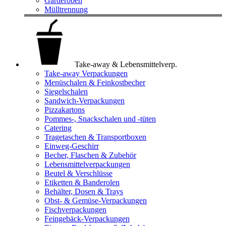
Garderoben
Mülltrennung
Take-away & Lebensmittelverp.
Take-away Verpackungen
Menüschalen & Feinkostbecher
Siegelschalen
Sandwich-Verpackungen
Pizzakartons
Pommes-, Snackschalen und -tüten
Catering
Tragetaschen & Transportboxen
Einweg-Geschirr
Becher, Flaschen & Zubehör
Lebensmittelverpackungen
Beutel & Verschlüsse
Etiketten & Banderolen
Behälter, Dosen & Trays
Obst- & Gemüse-Verpackungen
Fischverpackungen
Feingebäck-Verpackungen