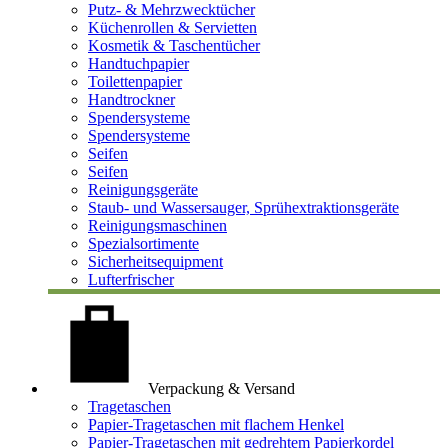
Putz- & Mehrzwecktücher
Küchenrollen & Servietten
Kosmetik & Taschentücher
Handtuchpapier
Toilettenpapier
Handtrockner
Spendersysteme
Spendersysteme
Seifen
Seifen
Reinigungsgeräte
Staub- und Wassersauger, Sprühextraktionsgeräte
Reinigungsmaschinen
Spezialsortimente
Sicherheitsequipment
Lufterfrischer
Verpackung & Versand
Tragetaschen
Papier-Tragetaschen mit flachem Henkel
Papier-Tragetaschen mit gedrehtem Papierkordel