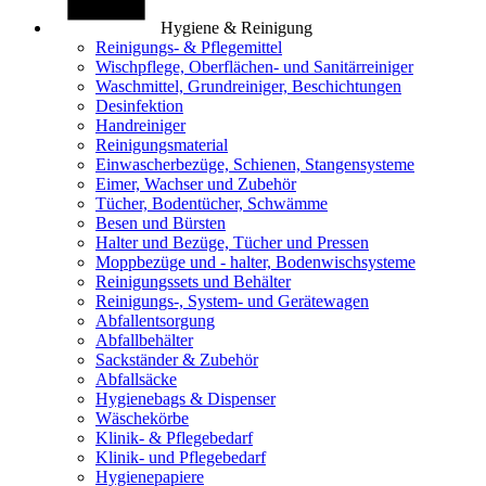
Hygiene & Reinigung
Reinigungs- & Pflegemittel
Wischpflege, Oberflächen- und Sanitärreiniger
Waschmittel, Grundreiniger, Beschichtungen
Desinfektion
Handreiniger
Reinigungsmaterial
Einwascherbezüge, Schienen, Stangensysteme
Eimer, Wachser und Zubehör
Tücher, Bodentücher, Schwämme
Besen und Bürsten
Halter und Bezüge, Tücher und Pressen
Moppbezüge und - halter, Bodenwischsysteme
Reinigungssets und Behälter
Reinigungs-, System- und Gerätewagen
Abfallentsorgung
Abfallbehälter
Sackständer & Zubehör
Abfallsäcke
Hygienebags & Dispenser
Wäschekörbe
Klinik- & Pflegebedarf
Klinik- und Pflegebedarf
Hygienepapiere