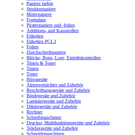
Papiere farbig
Strukturpapiere
Motivpapiere
Formulare
Plotterpapiere und -folien
Additions- und Kassarollen
Etiketten
Etiketten PCL3
Folien
Durchschreibpapiere
Blöcke, Bons, Lose, Eintrittskontrollen
Tinten & Toner
Tinten
Toner
Bürogeräte
Aktenvernichter und Zubehör
Beschriftungsgeräte und Zubehör
Bindegeräte und Zubehör
Laminiergeräte und Zubehör
Diktiergeräte und Zubehör
Rechner
Schreibmaschinen
Drucker, Multifunktionsgeräte und Zubehör
Telefaxgeräte und Zubehör
Schneidemaschinen