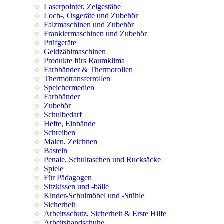
Laserpointer, Zeigestäbe
Loch-, Ösgeräte und Zubehör
Falzmaschinen und Zubehör
Frankiermaschinen und Zubehör
Prüfgeräte
Geldzählmaschinen
Produkte fürs Raumklima
Farbbänder & Thermorollen
Thermotransferrollen
Speichermedien
Farbbänder
Zubehör
Schulbedarf
Hefte, Einbände
Schreiben
Malen, Zeichnen
Basteln
Penale, Schultaschen und Rucksäcke
Spiele
Für Pädagogen
Sitzkissen und -bälle
Kinder-Schulmöbel und -Stühle
Sicherheit
Arbeitsschutz, Sicherheit & Erste Hilfe
Arbeitshandschuhe