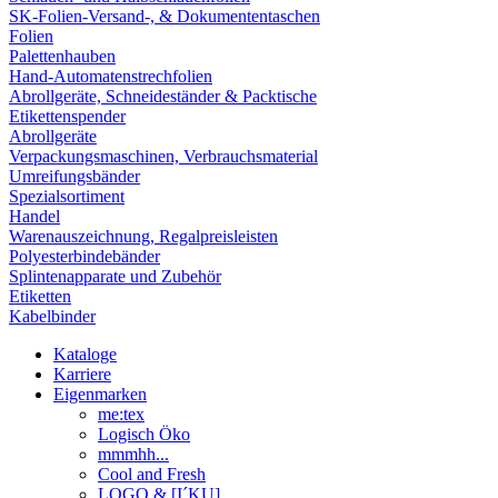
SK-Folien-Versand-, & Dokumententaschen
Folien
Palettenhauben
Hand-Automatenstrechfolien
Abrollgeräte, Schneideständer & Packtische
Etikettenspender
Abrollgeräte
Verpackungsmaschinen, Verbrauchsmaterial
Umreifungsbänder
Spezialsortiment
Handel
Warenauszeichnung, Regalpreisleisten
Polyesterbindebänder
Splintenapparate und Zubehör
Etiketten
Kabelbinder
Kataloge
Karriere
Eigenmarken
me:tex
Logisch Öko
mmmhh...
Cool and Fresh
LOGO & [I´KU]