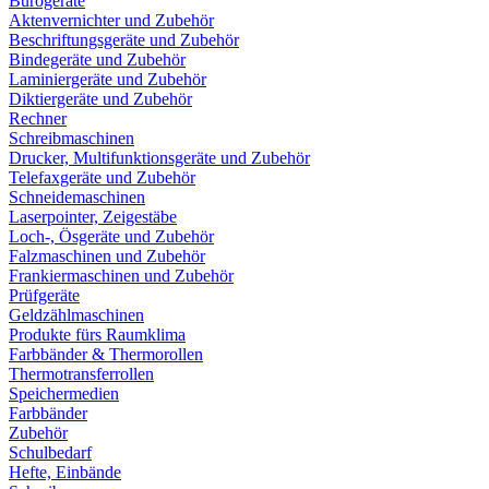
Bürogeräte
Aktenvernichter und Zubehör
Beschriftungsgeräte und Zubehör
Bindegeräte und Zubehör
Laminiergeräte und Zubehör
Diktiergeräte und Zubehör
Rechner
Schreibmaschinen
Drucker, Multifunktionsgeräte und Zubehör
Telefaxgeräte und Zubehör
Schneidemaschinen
Laserpointer, Zeigestäbe
Loch-, Ösgeräte und Zubehör
Falzmaschinen und Zubehör
Frankiermaschinen und Zubehör
Prüfgeräte
Geldzählmaschinen
Produkte fürs Raumklima
Farbbänder & Thermorollen
Thermotransferrollen
Speichermedien
Farbbänder
Zubehör
Schulbedarf
Hefte, Einbände