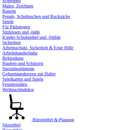
Schreiben
Malen, Zeichnen
Basteln
Penale, Schultaschen und Rucksäcke
Spiele
Für Pädagogen
Sitzkissen und -bälle
Kinder-Schulmöbel und -Stühle
Sicherheit
Arbeitsschutz, Sicherheit & Erste Hilfe
Arbeitshandschuhe
Bekleidung
Hauben und Schürzen
Spezialsortimente
Geburtstagskerzen mit Halter
Spielkarten und Spiele
Festutensilien
Weihnachtsdekor
Büromöbel & Planung
Sitzmöbel