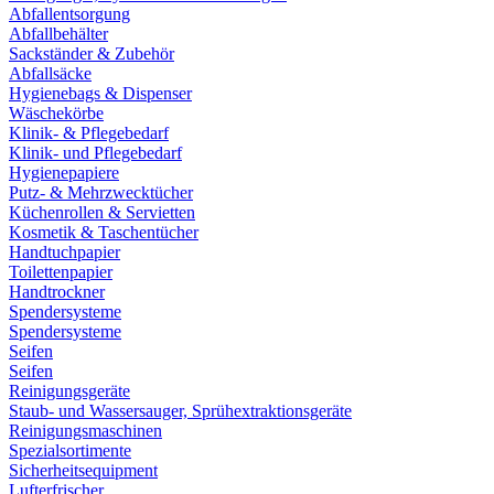
Abfallentsorgung
Abfallbehälter
Sackständer & Zubehör
Abfallsäcke
Hygienebags & Dispenser
Wäschekörbe
Klinik- & Pflegebedarf
Klinik- und Pflegebedarf
Hygienepapiere
Putz- & Mehrzwecktücher
Küchenrollen & Servietten
Kosmetik & Taschentücher
Handtuchpapier
Toilettenpapier
Handtrockner
Spendersysteme
Spendersysteme
Seifen
Seifen
Reinigungsgeräte
Staub- und Wassersauger, Sprühextraktionsgeräte
Reinigungsmaschinen
Spezialsortimente
Sicherheitsequipment
Lufterfrischer