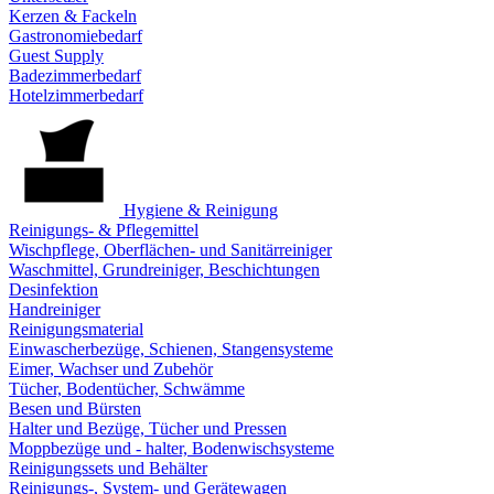
Kerzen & Fackeln
Gastronomiebedarf
Guest Supply
Badezimmerbedarf
Hotelzimmerbedarf
Hygiene & Reinigung
Reinigungs- & Pflegemittel
Wischpflege, Oberflächen- und Sanitärreiniger
Waschmittel, Grundreiniger, Beschichtungen
Desinfektion
Handreiniger
Reinigungsmaterial
Einwascherbezüge, Schienen, Stangensysteme
Eimer, Wachser und Zubehör
Tücher, Bodentücher, Schwämme
Besen und Bürsten
Halter und Bezüge, Tücher und Pressen
Moppbezüge und - halter, Bodenwischsysteme
Reinigungssets und Behälter
Reinigungs-, System- und Gerätewagen