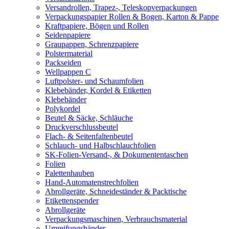
Versandrollen, Trapez-, Teleskopverpackungen
Verpackungspapier Rollen & Bogen, Karton & Pappe
Kraftpapiere, Bögen und Rollen
Seidenpapiere
Graupappen, Schrenzpapiere
Polstermaterial
Packseiden
Wellpappen C
Luftpolster- und Schaumfolien
Klebebänder, Kordel & Etiketten
Klebebänder
Polykordel
Beutel & Säcke, Schläuche
Druckverschlussbeutel
Flach- & Seitenfaltenbeutel
Schlauch- und Halbschlauchfolien
SK-Folien-Versand-, & Dokumententaschen
Folien
Palettenhauben
Hand-Automatenstrechfolien
Abrollgeräte, Schneideständer & Packtische
Etikettenspender
Abrollgeräte
Verpackungsmaschinen, Verbrauchsmaterial
Umreifungsbänder