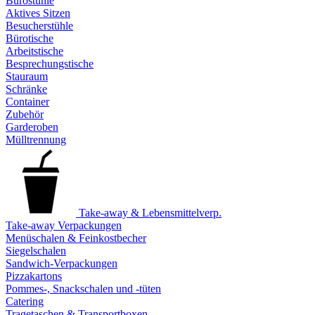
Bürostühle
Aktives Sitzen
Besucherstühle
Bürotische
Arbeitstische
Besprechungstische
Stauraum
Schränke
Container
Zubehör
Garderoben
Mülltrennung
Take-away & Lebensmittelverp.
Take-away Verpackungen
Menüschalen & Feinkostbecher
Siegelschalen
Sandwich-Verpackungen
Pizzakartons
Pommes-, Snackschalen und -tüten
Catering
Tragetaschen & Transportboxen