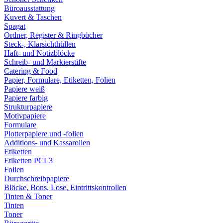
Büroausstattung
Kuvert & Taschen
Spagat
Ordner, Register & Ringbücher
Steck-, Klarsichthüllen
Haft- und Notizblöcke
Schreib- und Markierstifte
Catering & Food
Papier, Formulare, Etiketten, Folien
Papiere weiß
Papiere farbig
Strukturpapiere
Motivpapiere
Formulare
Plotterpapiere und -folien
Additions- und Kassarollen
Etiketten
Etiketten PCL3
Folien
Durchschreibpapiere
Blöcke, Bons, Lose, Eintrittskontrollen
Tinten & Toner
Tinten
Toner