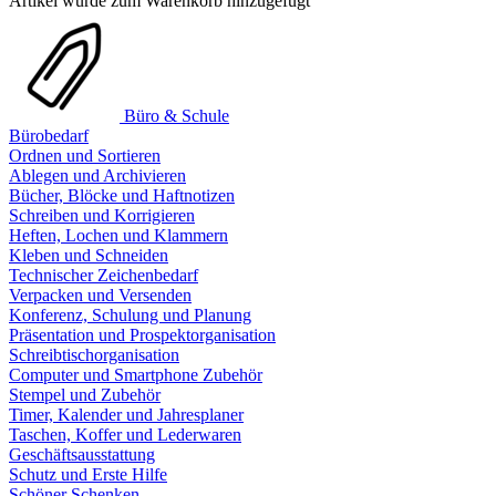
Artikel wurde zum Warenkorb hinzugefügt
Büro & Schule
Bürobedarf
Ordnen und Sortieren
Ablegen und Archivieren
Bücher, Blöcke und Haftnotizen
Schreiben und Korrigieren
Heften, Lochen und Klammern
Kleben und Schneiden
Technischer Zeichenbedarf
Verpacken und Versenden
Konferenz, Schulung und Planung
Präsentation und Prospektorganisation
Schreibtischorganisation
Computer und Smartphone Zubehör
Stempel und Zubehör
Timer, Kalender und Jahresplaner
Taschen, Koffer und Lederwaren
Geschäftsausstattung
Schutz und Erste Hilfe
Schöner Schenken