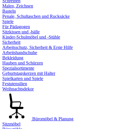
Schreiben
Malen, Zeichnen
Basteln
Penale, Schultaschen und Rucksäcke
Spiele
Für Pädagogen
Sitzkissen und -bälle
Kinder-Schulmöbel und -Stühle
Sicherheit
Arbeitsschutz, Sicherheit & Erste Hilfe
Arbeitshandschuhe
Bekleidung
Hauben und Schürzen
Spezialsortimente
Geburtstagskerzen mit Halter
Spielkarten und Spiele
Festutensilien
Weihnachtsdekor
Büromöbel & Planung
Sitzmöbel