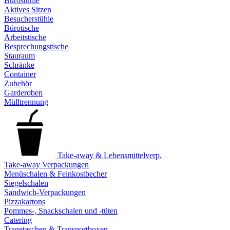
Bürostühle
Aktives Sitzen
Besucherstühle
Bürotische
Arbeitstische
Besprechungstische
Stauraum
Schränke
Container
Zubehör
Garderoben
Mülltrennung
Take-away & Lebensmittelverp.
Take-away Verpackungen
Menüschalen & Feinkostbecher
Siegelschalen
Sandwich-Verpackungen
Pizzakartons
Pommes-, Snackschalen und -tüten
Catering
Tragetaschen & Transportboxen