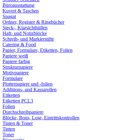
Büroausstattung
Kuvert & Taschen
Spagat
Ordner, Register & Ringbücher
Steck-, Klarsichthüllen
Haft- und Notizblöcke
Schreib- und Markierstifte
Catering & Food
Papier, Formulare, Etiketten, Folien
Papiere weiß
Papiere farbig
Strukturpapiere
Motivpapiere
Formulare
Plotterpapiere und -folien
Additions- und Kassarollen
Etiketten
Etiketten PCL3
Folien
Durchschreibpapiere
Blöcke, Bons, Lose, Eintrittskontrollen
Tinten & Toner
Tinten
Toner