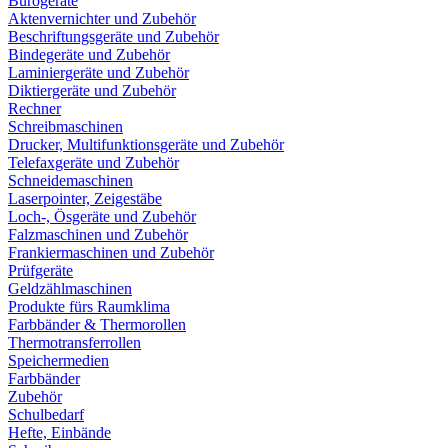
Bürogeräte
Aktenvernichter und Zubehör
Beschriftungsgeräte und Zubehör
Bindegeräte und Zubehör
Laminiergeräte und Zubehör
Diktiergeräte und Zubehör
Rechner
Schreibmaschinen
Drucker, Multifunktionsgeräte und Zubehör
Telefaxgeräte und Zubehör
Schneidemaschinen
Laserpointer, Zeigestäbe
Loch-, Ösgeräte und Zubehör
Falzmaschinen und Zubehör
Frankiermaschinen und Zubehör
Prüfgeräte
Geldzählmaschinen
Produkte fürs Raumklima
Farbbänder & Thermorollen
Thermotransferrollen
Speichermedien
Farbbänder
Zubehör
Schulbedarf
Hefte, Einbände