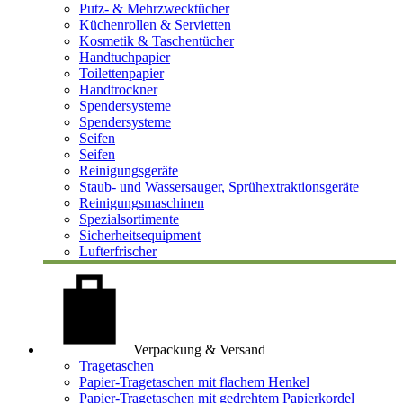
Putz- & Mehrzwecktücher
Küchenrollen & Servietten
Kosmetik & Taschentücher
Handtuchpapier
Toilettenpapier
Handtrockner
Spendersysteme
Spendersysteme
Seifen
Seifen
Reinigungsgeräte
Staub- und Wassersauger, Sprühextraktionsgeräte
Reinigungsmaschinen
Spezialsortimente
Sicherheitsequipment
Lufterfrischer
Verpackung & Versand
Tragetaschen
Papier-Tragetaschen mit flachem Henkel
Papier-Tragetaschen mit gedrehtem Papierkordel