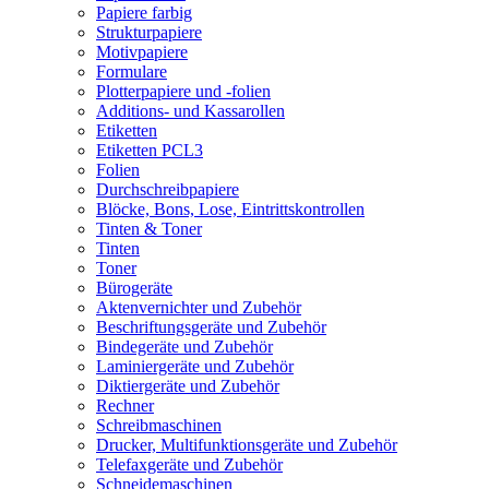
Papiere farbig
Strukturpapiere
Motivpapiere
Formulare
Plotterpapiere und -folien
Additions- und Kassarollen
Etiketten
Etiketten PCL3
Folien
Durchschreibpapiere
Blöcke, Bons, Lose, Eintrittskontrollen
Tinten & Toner
Tinten
Toner
Bürogeräte
Aktenvernichter und Zubehör
Beschriftungsgeräte und Zubehör
Bindegeräte und Zubehör
Laminiergeräte und Zubehör
Diktiergeräte und Zubehör
Rechner
Schreibmaschinen
Drucker, Multifunktionsgeräte und Zubehör
Telefaxgeräte und Zubehör
Schneidemaschinen