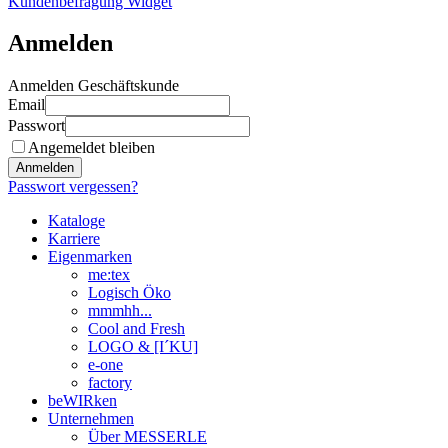
Kundenbefragung Widget
Anmelden
Anmelden Geschäftskunde
Email
Passwort
Angemeldet bleiben
Anmelden
Passwort vergessen?
Kataloge
Karriere
Eigenmarken
me:tex
Logisch Öko
mmmhh...
Cool and Fresh
LOGO & [I´KU]
e-one
factory
beWIRken
Unternehmen
Über MESSERLE