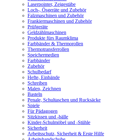
Laserpointer, Zeigestäbe
Loch-, Ösgeräte und Zubehör
Falzmaschinen und Zubehör
Frankiermaschinen und Zubehör
Prüfgeräte
Geldzählmaschinen
Produkte fürs Raumklima
Farbbänder & Thermorollen
Thermotransferrollen
Speichermedien
Farbbänder
Zubehör
Schulbedarf
Hefte, Einbände
Schreiben
Malen, Zeichnen
Basteln
Penale, Schultaschen und Rucksäcke
Spiele
Für Pädagogen
Sitzkissen und -bälle
Kinder-Schulmöbel und -Stühle
Sicherheit
Arbeitsschutz, Sicherheit & Erste Hilfe
Arbeitshandschuhe