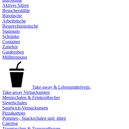
Bürostühle
Aktives Sitzen
Besucherstühle
Bürotische
Arbeitstische
Besprechungstische
Stauraum
Schränke
Container
Zubehör
Garderoben
Mülltrennung
Take-away & Lebensmittelverp.
Take-away Verpackungen
Menüschalen & Feinkostbecher
Siegelschalen
Sandwich-Verpackungen
Pizzakartons
Pommes-, Snackschalen und -tüten
Catering
Tragetaschen & Transportboxen