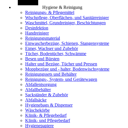
Hygiene & Reinigung
Reinigungs- & Pflegemittel
Wischpflege, Oberflächen- und Sanitärreiniger
Waschmittel, Grundreiniger, Beschichtungen
Desinfektion
Handreiniger
Reinigungsmaterial
Einwascherbezüge, Schienen, Stangensysteme
Eimer, Wachser und Zubehör
Tücher, Bodentücher, Schwämme
Besen und Bürsten
Halter und Bezüge, Tücher und Pressen
Moppbezüge und - halter, Bodenwischsysteme
Reinigungssets und Behälter
Reinigungs-, System- und Gerätewagen
Abfallentsorgung
Abfallbehälter
Sackständer & Zubehör
Abfallsäcke
Hygienebags & Dispenser
Wäschekörbe
Klinik- & Pflegebedarf
Klinik- und Pflegebedarf
Hygienepapiere