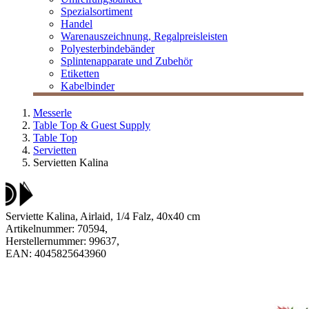
Spezialsortiment
Handel
Warenauszeichnung, Regalpreisleisten
Polyesterbindebänder
Splintenapparate und Zubehör
Etiketten
Kabelbinder
Messerle
Table Top & Guest Supply
Table Top
Servietten
Servietten Kalina
Serviette Kalina, Airlaid, 1/4 Falz, 40x40 cm
Artikelnummer:
70594
,
Herstellernummer:
99637
,
EAN:
4045825643960