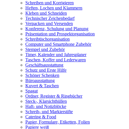
Schreiben und Korrigieren
Heften, Lochen und Klammern
Kleben und Schneiden
Technischer Zeichenbedarf
Verpacken und Versenden
Konferenz, Schulung und Planung
Präsentation und Prospektorganisation
Schreibtischorganisation
Computer und Smartphone Zubehör
Stempel und Zubehör
Timer, Kalender und Jahresplaner
Taschen, Koffer und Lederwaren
Geschäftsausstattung
Schutz und Erste Hilfe
Schöner Schenken
Büroausstattung
Kuvert & Taschen
Spagat
Ordner, Register & Ringbücher
Steck-, Klarsichthüllen
Haft- und Notizblöcke
Schreib- und Markierstifte
Catering & Food
Papier, Formulare, Etiketten, Folien
Papiere weiß