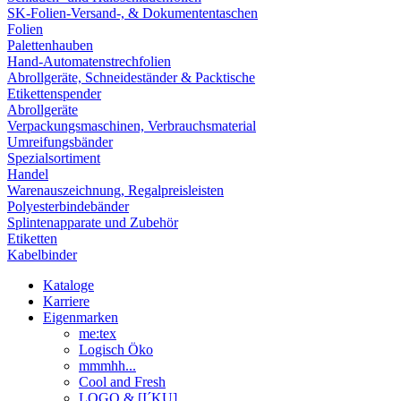
SK-Folien-Versand-, & Dokumententaschen
Folien
Palettenhauben
Hand-Automatenstrechfolien
Abrollgeräte, Schneideständer & Packtische
Etikettenspender
Abrollgeräte
Verpackungsmaschinen, Verbrauchsmaterial
Umreifungsbänder
Spezialsortiment
Handel
Warenauszeichnung, Regalpreisleisten
Polyesterbindebänder
Splintenapparate und Zubehör
Etiketten
Kabelbinder
Kataloge
Karriere
Eigenmarken
me:tex
Logisch Öko
mmmhh...
Cool and Fresh
LOGO & [I´KU]