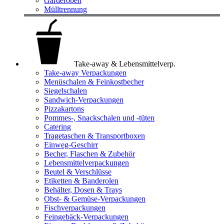
Garderoben
Mülltrennung
Take-away & Lebensmittelverp.
Take-away Verpackungen
Menüschalen & Feinkostbecher
Siegelschalen
Sandwich-Verpackungen
Pizzakartons
Pommes-, Snackschalen und -tüten
Catering
Tragetaschen & Transportboxen
Einweg-Geschirr
Becher, Flaschen & Zubehör
Lebensmittelverpackungen
Beutel & Verschlüsse
Etiketten & Banderolen
Behälter, Dosen & Trays
Obst- & Gemüse-Verpackungen
Fischverpackungen
Feingebäck-Verpackungen