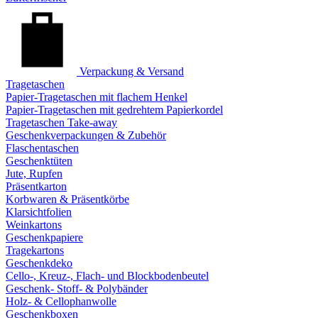
Verpackung & Versand
Tragetaschen
Papier-Tragetaschen mit flachem Henkel
Papier-Tragetaschen mit gedrehtem Papierkordel
Tragetaschen Take-away
Geschenkverpackungen & Zubehör
Flaschentaschen
Geschenktüten
Jute, Rupfen
Präsentkarton
Korbwaren & Präsentkörbe
Klarsichtfolien
Weinkartons
Geschenkpapiere
Tragekartons
Geschenkdeko
Cello-, Kreuz-, Flach- und Blockbodenbeutel
Geschenk- Stoff- & Polybänder
Holz- & Cellophanwolle
Geschenkboxen