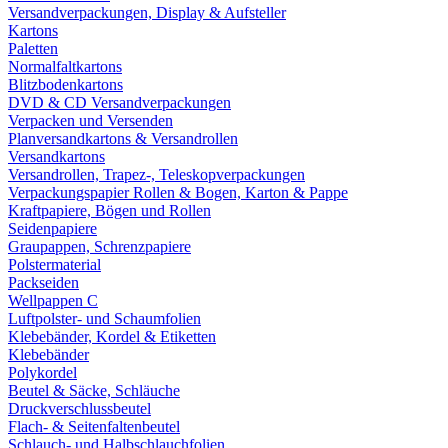
Versandverpackungen, Display & Aufsteller
Kartons
Paletten
Normalfaltkartons
Blitzbodenkartons
DVD & CD Versandverpackungen
Verpacken und Versenden
Planversandkartons & Versandrollen
Versandkartons
Versandrollen, Trapez-, Teleskopverpackungen
Verpackungspapier Rollen & Bogen, Karton & Pappe
Kraftpapiere, Bögen und Rollen
Seidenpapiere
Graupappen, Schrenzpapiere
Polstermaterial
Packseiden
Wellpappen C
Luftpolster- und Schaumfolien
Klebebänder, Kordel & Etiketten
Klebebänder
Polykordel
Beutel & Säcke, Schläuche
Druckverschlussbeutel
Flach- & Seitenfaltenbeutel
Schlauch- und Halbschlauchfolien