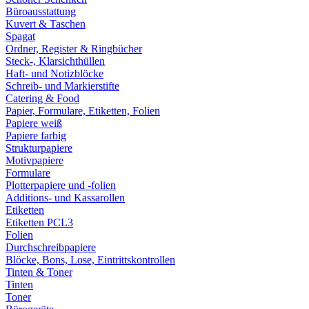
Büroausstattung
Kuvert & Taschen
Spagat
Ordner, Register & Ringbücher
Steck-, Klarsichthüllen
Haft- und Notizblöcke
Schreib- und Markierstifte
Catering & Food
Papier, Formulare, Etiketten, Folien
Papiere weiß
Papiere farbig
Strukturpapiere
Motivpapiere
Formulare
Plotterpapiere und -folien
Additions- und Kassarollen
Etiketten
Etiketten PCL3
Folien
Durchschreibpapiere
Blöcke, Bons, Lose, Eintrittskontrollen
Tinten & Toner
Tinten
Toner