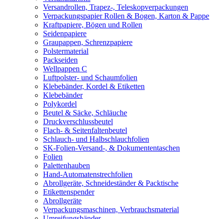
Versandrollen, Trapez-, Teleskopverpackungen
Verpackungspapier Rollen & Bogen, Karton & Pappe
Kraftpapiere, Bögen und Rollen
Seidenpapiere
Graupappen, Schrenzpapiere
Polstermaterial
Packseiden
Wellpappen C
Luftpolster- und Schaumfolien
Klebebänder, Kordel & Etiketten
Klebebänder
Polykordel
Beutel & Säcke, Schläuche
Druckverschlussbeutel
Flach- & Seitenfaltenbeutel
Schlauch- und Halbschlauchfolien
SK-Folien-Versand-, & Dokumententaschen
Folien
Palettenhauben
Hand-Automatenstrechfolien
Abrollgeräte, Schneideständer & Packtische
Etikettenspender
Abrollgeräte
Verpackungsmaschinen, Verbrauchsmaterial
Umreifungsbänder