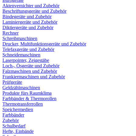
Bürogeräte
Aktenvernichter und Zubehör
Beschriftungsgeräte und Zubehör
Bindegeräte und Zubehör
Laminiergeräte und Zubehör
Diktiergeräte und Zubehör
Rechner
Schreibmaschinen
Drucker, Multifunktionsgeräte und Zubehör
Telefaxgeräte und Zubehör
Schneidemaschinen
Laserpointer, Zeigestäbe
Loch-, Ösgeräte und Zubehör
Falzmaschinen und Zubehör
Frankiermaschinen und Zubehör
Prüfgeräte
Geldzählmaschinen
Produkte fürs Raumklima
Farbbänder & Thermorollen
Thermotransferrollen
Speichermedien
Farbbänder
Zubehör
Schulbedarf
Hefte, Einbände