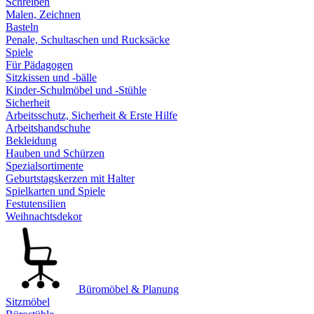
Schreiben
Malen, Zeichnen
Basteln
Penale, Schultaschen und Rucksäcke
Spiele
Für Pädagogen
Sitzkissen und -bälle
Kinder-Schulmöbel und -Stühle
Sicherheit
Arbeitsschutz, Sicherheit & Erste Hilfe
Arbeitshandschuhe
Bekleidung
Hauben und Schürzen
Spezialsortimente
Geburtstagskerzen mit Halter
Spielkarten und Spiele
Festutensilien
Weihnachtsdekor
Büromöbel & Planung
Sitzmöbel