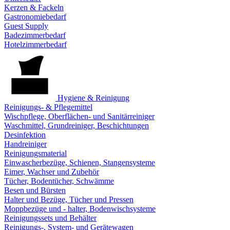
Kerzen & Fackeln
Gastronomiebedarf
Guest Supply
Badezimmerbedarf
Hotelzimmerbedarf
Hygiene & Reinigung
Reinigungs- & Pflegemittel
Wischpflege, Oberflächen- und Sanitärreiniger
Waschmittel, Grundreiniger, Beschichtungen
Desinfektion
Handreiniger
Reinigungsmaterial
Einwascherbezüge, Schienen, Stangensysteme
Eimer, Wachser und Zubehör
Tücher, Bodentücher, Schwämme
Besen und Bürsten
Halter und Bezüge, Tücher und Pressen
Moppbezüge und - halter, Bodenwischsysteme
Reinigungssets und Behälter
Reinigungs-, System- und Gerätewagen