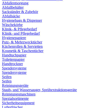
Abfallentsorgung
Abfallbehälter
Sackständer & Zubehör
Abfallsäcke
Hygienebags & Dispenser
Wäschekörbe
Klinik- & Pflegebedarf
Klinik- und Pflegebedarf
Hygienepapiere
Putz- & Mehrzwecktücher
Küchenrollen & Servietten
Kosmetik & Taschentücher
Handtuchpapier
Toilettenpapier
Handtrockner
Spendersysteme
Spendersysteme
Seifen
Seifen
Reinigungsgeräte
Staub- und Wassersauger, Sprühextraktionsgeräte
Reinigungsmaschinen
Spezialsortimente
Sicherheitsequipment
Lufterfrischer