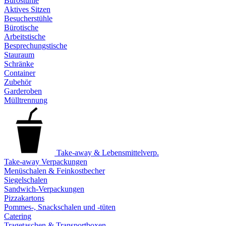
Bürostühle
Aktives Sitzen
Besucherstühle
Bürotische
Arbeitstische
Besprechungstische
Stauraum
Schränke
Container
Zubehör
Garderoben
Mülltrennung
Take-away & Lebensmittelverp.
Take-away Verpackungen
Menüschalen & Feinkostbecher
Siegelschalen
Sandwich-Verpackungen
Pizzakartons
Pommes-, Snackschalen und -tüten
Catering
Tragetaschen & Transportboxen