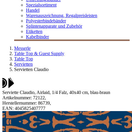
Spezialsortiment
Handel
Warenauszeichnung, Regalpreisleisten
Polyesterbindebänder
Splintenapparate und Zubehör
Etiketten
Kabelbinder
Messerle
Table Top & Guest Supply
Table Top
Servietten
Servietten Claudio
Serviette Claudio, Airlaid, 1/4 Falz, 40x40 cm, blau-braun
Artikelnummer:
72122
,
Herstellernummer:
86739
,
EAN:
4045825407777