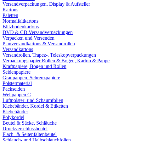
Versandverpackungen, Display & Aufsteller
Kartons
Paletten
Normalfaltkartons
Blitzbodenkartons
DVD & CD Versandverpackungen
Verpacken und Versenden
Planversandkartons & Versandrollen
Versandkartons
Versandrollen, Trapez-, Teleskopverpackungen
Verpackungspapier Rollen & Bogen, Karton & Pappe
Kraftpapiere, Bögen und Rollen
Seidenpapiere
Graupappen, Schrenzpapiere
Polstermaterial
Packseiden
Wellpappen C
Luftpolster- und Schaumfolien
Klebebänder, Kordel & Etiketten
Klebebänder
Polykordel
Beutel & Säcke, Schläuche
Druckverschlussbeutel
Flach- & Seitenfaltenbeutel
Schlauch- und Halbschlauchfolien