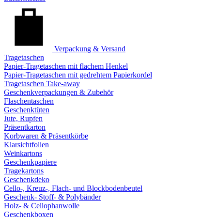
Verpackung & Versand
Tragetaschen
Papier-Tragetaschen mit flachem Henkel
Papier-Tragetaschen mit gedrehtem Papierkordel
Tragetaschen Take-away
Geschenkverpackungen & Zubehör
Flaschentaschen
Geschenktüten
Jute, Rupfen
Präsentkarton
Korbwaren & Präsentkörbe
Klarsichtfolien
Weinkartons
Geschenkpapiere
Tragekartons
Geschenkdeko
Cello-, Kreuz-, Flach- und Blockbodenbeutel
Geschenk- Stoff- & Polybänder
Holz- & Cellophanwolle
Geschenkboxen