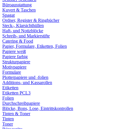
Büroausstattung
Kuvert & Taschen
Spagat
Ordner, Register & Ringbücher
Steck-, Klarsichthüllen
Haft- und Notizblöcke
Schreib- und Markierstifte
Catering & Food
Papier, Formulare, Etiketten, Folien
Papiere weiß
Papiere farbig
Strukturpapiere
Motivpapiere
Formulare
Plotterpapiere und -folien
Additions- und Kassarollen
Etiketten
Etiketten PCL3
Folien
Durchschreibpapiere
Blöcke, Bons, Lose, Eintrittskontrollen
Tinten & Toner
Tinten
Toner