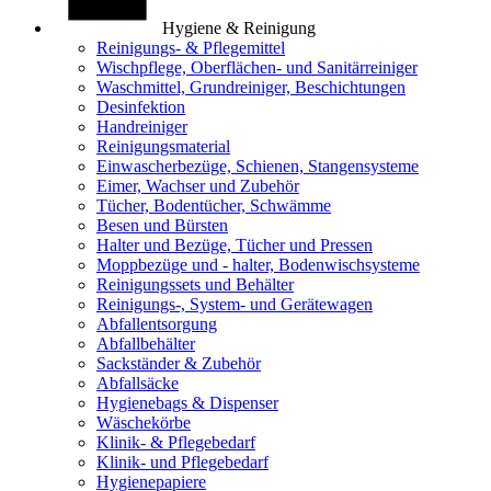
Hygiene & Reinigung
Reinigungs- & Pflegemittel
Wischpflege, Oberflächen- und Sanitärreiniger
Waschmittel, Grundreiniger, Beschichtungen
Desinfektion
Handreiniger
Reinigungsmaterial
Einwascherbezüge, Schienen, Stangensysteme
Eimer, Wachser und Zubehör
Tücher, Bodentücher, Schwämme
Besen und Bürsten
Halter und Bezüge, Tücher und Pressen
Moppbezüge und - halter, Bodenwischsysteme
Reinigungssets und Behälter
Reinigungs-, System- und Gerätewagen
Abfallentsorgung
Abfallbehälter
Sackständer & Zubehör
Abfallsäcke
Hygienebags & Dispenser
Wäschekörbe
Klinik- & Pflegebedarf
Klinik- und Pflegebedarf
Hygienepapiere