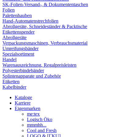
SK-Folien-Versand-, & Dokumententaschen
Folien
Palettenhauben
Hand-Automatenstrechfolien
Abrollgeräte, Schneideständer & Packtische
Etikettenspender
Abrollgeräte
Verpackungsmaschinen, Verbrauchsmaterial
Umreifungsbänder
Spezialsortiment
Handel
Warenauszeichnung, Regalpreisleisten
Polyesterbindebänder
Splintenapparate und Zubehör
Etiketten
Kabelbinder
Kataloge
Karriere
Eigenmarken
me:tex
Logisch Öko
mmmhh...
Cool and Fresh
LOGO & [I´KU]