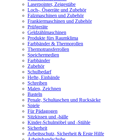
Laserpointer, Zeigestäbe
Loch-, Ösgeräte und Zubehör
Falzmaschinen und Zubehör
Frankiermaschinen und Zubehör
Prüfgeräte
Geldzählmaschinen
Produkte fürs Raumklima
Farbbänder & Thermorollen
Thermotransferrollen
Speichermedien
Farbbänder
Zubehör
Schulbedarf
Hefte, Einbände
Schreiben
Malen, Zeichnen
Basteln
Penale, Schultaschen und Rucksäcke
Spiele
Für Pädagogen
Sitzkissen und -bälle
Kinder-Schulmöbel und -Stühle
Sicherheit
Arbeitsschutz, Sicherheit & Erste Hilfe
Arbeitshandschuhe