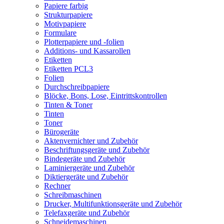
Papiere farbig
Strukturpapiere
Motivpapiere
Formulare
Plotterpapiere und -folien
Additions- und Kassarollen
Etiketten
Etiketten PCL3
Folien
Durchschreibpapiere
Blöcke, Bons, Lose, Eintrittskontrollen
Tinten & Toner
Tinten
Toner
Bürogeräte
Aktenvernichter und Zubehör
Beschriftungsgeräte und Zubehör
Bindegeräte und Zubehör
Laminiergeräte und Zubehör
Diktiergeräte und Zubehör
Rechner
Schreibmaschinen
Drucker, Multifunktionsgeräte und Zubehör
Telefaxgeräte und Zubehör
Schneidemaschinen