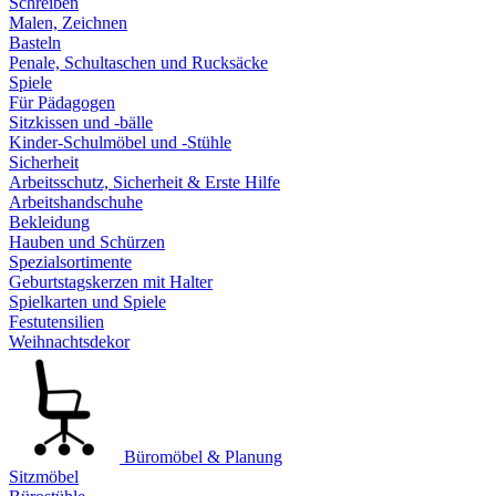
Schreiben
Malen, Zeichnen
Basteln
Penale, Schultaschen und Rucksäcke
Spiele
Für Pädagogen
Sitzkissen und -bälle
Kinder-Schulmöbel und -Stühle
Sicherheit
Arbeitsschutz, Sicherheit & Erste Hilfe
Arbeitshandschuhe
Bekleidung
Hauben und Schürzen
Spezialsortimente
Geburtstagskerzen mit Halter
Spielkarten und Spiele
Festutensilien
Weihnachtsdekor
Büromöbel & Planung
Sitzmöbel