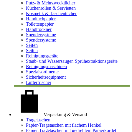
Putz- & Mehrzwecktücher
Küchenrollen & Servietten
Kosmetik & Taschentücher
Handtuchpapier
Toilettenpapier
Handtrockner
Spendersysteme
Spendersysteme
Seifen
Seifen
Reinigungsgeräte
Staub- und Wassersauger, Sprühextraktionsgeräte
Reinigungsmaschinen
Spezialsortimente
Sicherheitsequipment
Lufterfrischer
Verpackung & Versand
Tragetaschen
Papier-Tragetaschen mit flachem Henkel
Papier-Tragetaschen mit gedrehtem Papierkordel