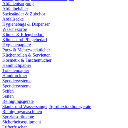
Abfallentsorgung
Abfallbehälter
Sackständer & Zubehör
Abfallsäcke
Hygienebags & Dispenser
Wäschekörbe
Klinik- & Pflegebedarf
Klinik- und Pflegebedarf
Hygienepapiere
Putz- & Mehrzwecktücher
Küchenrollen & Servietten
Kosmetik & Taschentücher
Handtuchpapier
Toilettenpapier
Handtrockner
Spendersysteme
Spendersysteme
Seifen
Seifen
Reinigungsgeräte
Staub- und Wassersauger, Sprühextraktionsgeräte
Reinigungsmaschinen
Spezialsortimente
Sicherheitsequipment
Lufterfrischer