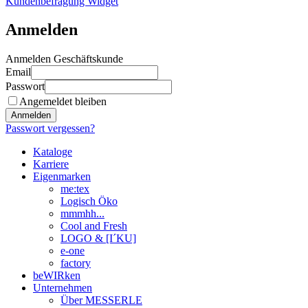
Kundenbefragung Widget
Anmelden
Anmelden Geschäftskunde
Email
Passwort
Angemeldet bleiben
Anmelden
Passwort vergessen?
Kataloge
Karriere
Eigenmarken
me:tex
Logisch Öko
mmmhh...
Cool and Fresh
LOGO & [I´KU]
e-one
factory
beWIRken
Unternehmen
Über MESSERLE