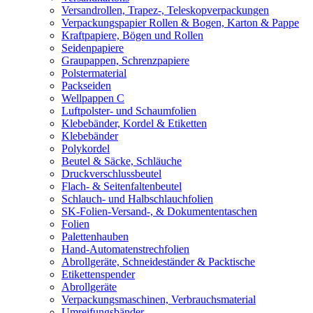
Versandrollen, Trapez-, Teleskopverpackungen
Verpackungspapier Rollen & Bogen, Karton & Pappe
Kraftpapiere, Bögen und Rollen
Seidenpapiere
Graupappen, Schrenzpapiere
Polstermaterial
Packseiden
Wellpappen C
Luftpolster- und Schaumfolien
Klebebänder, Kordel & Etiketten
Klebebänder
Polykordel
Beutel & Säcke, Schläuche
Druckverschlussbeutel
Flach- & Seitenfaltenbeutel
Schlauch- und Halbschlauchfolien
SK-Folien-Versand-, & Dokumententaschen
Folien
Palettenhauben
Hand-Automatenstrechfolien
Abrollgeräte, Schneideständer & Packtische
Etikettenspender
Abrollgeräte
Verpackungsmaschinen, Verbrauchsmaterial
Umreifungsbänder