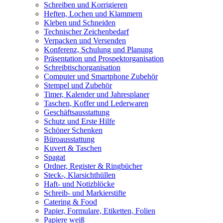
Schreiben und Korrigieren
Heften, Lochen und Klammern
Kleben und Schneiden
Technischer Zeichenbedarf
Verpacken und Versenden
Konferenz, Schulung und Planung
Präsentation und Prospektorganisation
Schreibtischorganisation
Computer und Smartphone Zubehör
Stempel und Zubehör
Timer, Kalender und Jahresplaner
Taschen, Koffer und Lederwaren
Geschäftsausstattung
Schutz und Erste Hilfe
Schöner Schenken
Büroausstattung
Kuvert & Taschen
Spagat
Ordner, Register & Ringbücher
Steck-, Klarsichthüllen
Haft- und Notizblöcke
Schreib- und Markierstifte
Catering & Food
Papier, Formulare, Etiketten, Folien
Papiere weiß