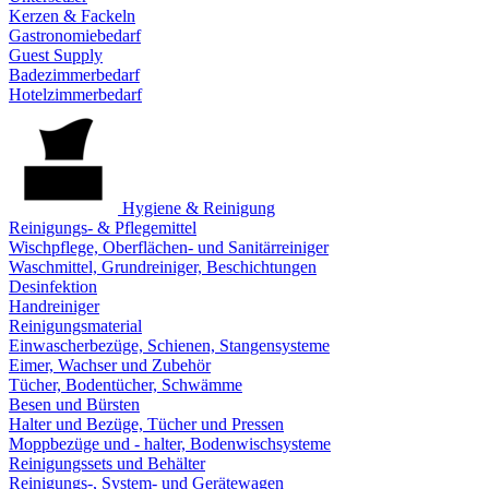
Kerzen & Fackeln
Gastronomiebedarf
Guest Supply
Badezimmerbedarf
Hotelzimmerbedarf
Hygiene & Reinigung
Reinigungs- & Pflegemittel
Wischpflege, Oberflächen- und Sanitärreiniger
Waschmittel, Grundreiniger, Beschichtungen
Desinfektion
Handreiniger
Reinigungsmaterial
Einwascherbezüge, Schienen, Stangensysteme
Eimer, Wachser und Zubehör
Tücher, Bodentücher, Schwämme
Besen und Bürsten
Halter und Bezüge, Tücher und Pressen
Moppbezüge und - halter, Bodenwischsysteme
Reinigungssets und Behälter
Reinigungs-, System- und Gerätewagen