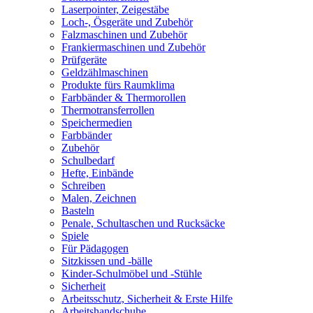
Laserpointer, Zeigestäbe
Loch-, Ösgeräte und Zubehör
Falzmaschinen und Zubehör
Frankiermaschinen und Zubehör
Prüfgeräte
Geldzählmaschinen
Produkte fürs Raumklima
Farbbänder & Thermorollen
Thermotransferrollen
Speichermedien
Farbbänder
Zubehör
Schulbedarf
Hefte, Einbände
Schreiben
Malen, Zeichnen
Basteln
Penale, Schultaschen und Rucksäcke
Spiele
Für Pädagogen
Sitzkissen und -bälle
Kinder-Schulmöbel und -Stühle
Sicherheit
Arbeitsschutz, Sicherheit & Erste Hilfe
Arbeitshandschuhe