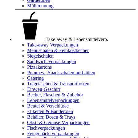
Garderoben
Mülltrennung
Take-away & Lebensmittelverp.
Take-away Verpackungen
Menüschalen & Feinkostbecher
Siegelschalen
Sandwich-Verpackungen
Pizzakartons
Pommes-, Snackschalen und -tüten
Catering
Tragetaschen & Transportboxen
Einweg-Geschirr
Becher, Flaschen & Zubehör
Lebensmittelverpackungen
Beutel & Verschlüsse
Etiketten & Banderolen
Behälter, Dosen & Trays
Obst- & Gemüse-Verpackungen
Fischverpackungen
Feingebäck-Verpackungen