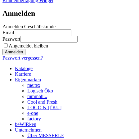
Kundenbefragung Widget
Anmelden
Anmelden Geschäftskunde
Email
Passwort
Angemeldet bleiben
Anmelden
Passwort vergessen?
Kataloge
Karriere
Eigenmarken
me:tex
Logisch Öko
mmmhh...
Cool and Fresh
LOGO & [I´KU]
e-one
factory
beWIRken
Unternehmen
Über MESSERLE