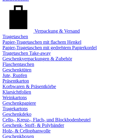
Verpackung & Versand
Tragetaschen
Papier-Tragetaschen mit flachem Henkel
Papier-Tragetaschen mit gedrehtem Papierkordel
Tragetaschen Take-away
Geschenkverpackungen & Zubehör
Flaschentaschen
Geschenktüten
Jute, Rupfen
Präsentkarton
Korbwaren & Präsentkörbe
Klarsichtfolien
Weinkartons
Geschenkpapiere
Tragekartons
Geschenkdeko
Cello-, Kreuz-, Flach- und Blockbodenbeutel
Geschenk- Stoff- & Polybänder
Holz- & Cellophanwolle
Geschenkboxen