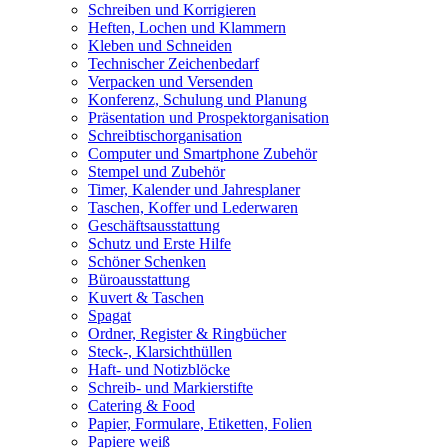
Schreiben und Korrigieren
Heften, Lochen und Klammern
Kleben und Schneiden
Technischer Zeichenbedarf
Verpacken und Versenden
Konferenz, Schulung und Planung
Präsentation und Prospektorganisation
Schreibtischorganisation
Computer und Smartphone Zubehör
Stempel und Zubehör
Timer, Kalender und Jahresplaner
Taschen, Koffer und Lederwaren
Geschäftsausstattung
Schutz und Erste Hilfe
Schöner Schenken
Büroausstattung
Kuvert & Taschen
Spagat
Ordner, Register & Ringbücher
Steck-, Klarsichthüllen
Haft- und Notizblöcke
Schreib- und Markierstifte
Catering & Food
Papier, Formulare, Etiketten, Folien
Papiere weiß