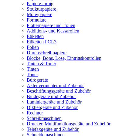
Papiere farbig
Strukturpapiere
Motivpapiere
Formulare
Plotterpapiere und -folien
Additions- und Kassarollen
Etiketten
Etiketten PCL3
Folien
Durchschreibpapiere
Blöcke, Bons, Lose, Eintrittskontrollen
Tinten & Toner
Tinten
Toner
Bürogeräte
Aktenvernichter und Zubehör
Beschriftungsgeräte und Zubehör
Bindegeräte und Zubehör
Laminiergeräte und Zubehör
Diktiergeräte und Zubehör
Rechner
Schreibmaschinen
Drucker, Multifunktionsgeräte und Zubehör
Telefaxgeräte und Zubehör
Schneidemaschinen