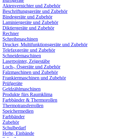
Bürogeräte
Aktenvernichter und Zubehör
Beschriftungsgeräte und Zubehör
Bindegeräte und Zubehör
Laminiergeräte und Zubehör
Diktiergeräte und Zubehör
Rechner
Schreibmaschinen
Drucker, Multifunktionsgeräte und Zubehör
Telefaxgeräte und Zubehör
Schneidemaschinen
Laserpointer, Zeigestäbe
Loch-, Ösgeräte und Zubehör
Falzmaschinen und Zubehör
Frankiermaschinen und Zubehör
Prüfgeräte
Geldzählmaschinen
Produkte fürs Raumklima
Farbbänder & Thermorollen
Thermotransferrollen
Speichermedien
Farbbänder
Zubehör
Schulbedarf
Hefte, Einbände