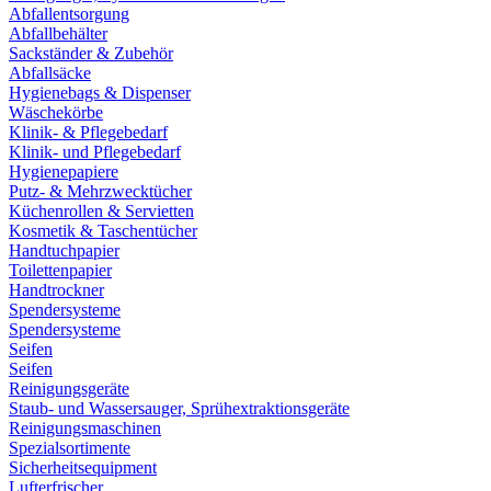
Abfallentsorgung
Abfallbehälter
Sackständer & Zubehör
Abfallsäcke
Hygienebags & Dispenser
Wäschekörbe
Klinik- & Pflegebedarf
Klinik- und Pflegebedarf
Hygienepapiere
Putz- & Mehrzwecktücher
Küchenrollen & Servietten
Kosmetik & Taschentücher
Handtuchpapier
Toilettenpapier
Handtrockner
Spendersysteme
Spendersysteme
Seifen
Seifen
Reinigungsgeräte
Staub- und Wassersauger, Sprühextraktionsgeräte
Reinigungsmaschinen
Spezialsortimente
Sicherheitsequipment
Lufterfrischer