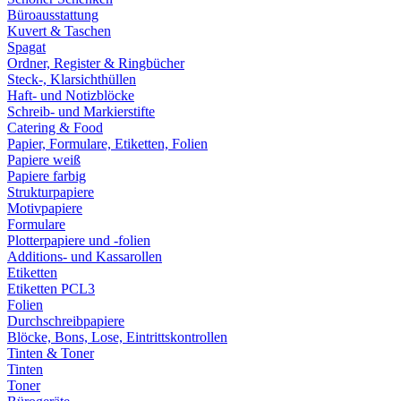
Büroausstattung
Kuvert & Taschen
Spagat
Ordner, Register & Ringbücher
Steck-, Klarsichthüllen
Haft- und Notizblöcke
Schreib- und Markierstifte
Catering & Food
Papier, Formulare, Etiketten, Folien
Papiere weiß
Papiere farbig
Strukturpapiere
Motivpapiere
Formulare
Plotterpapiere und -folien
Additions- und Kassarollen
Etiketten
Etiketten PCL3
Folien
Durchschreibpapiere
Blöcke, Bons, Lose, Eintrittskontrollen
Tinten & Toner
Tinten
Toner