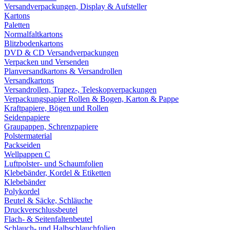
Versandverpackungen, Display & Aufsteller
Kartons
Paletten
Normalfaltkartons
Blitzbodenkartons
DVD & CD Versandverpackungen
Verpacken und Versenden
Planversandkartons & Versandrollen
Versandkartons
Versandrollen, Trapez-, Teleskopverpackungen
Verpackungspapier Rollen & Bogen, Karton & Pappe
Kraftpapiere, Bögen und Rollen
Seidenpapiere
Graupappen, Schrenzpapiere
Polstermaterial
Packseiden
Wellpappen C
Luftpolster- und Schaumfolien
Klebebänder, Kordel & Etiketten
Klebebänder
Polykordel
Beutel & Säcke, Schläuche
Druckverschlussbeutel
Flach- & Seitenfaltenbeutel
Schlauch- und Halbschlauchfolien