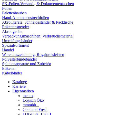
SK-Folien-Versand-, & Dokumententaschen
Folien
Palettenhauben
Hand-Automatenstrechfolien
Abrollgeräte, Schneideständer & Packtische
Etikettenspender
Abrollgeräte
Verpackungsmaschinen, Verbrauchsmaterial
Umreifungsbänder
Spezialsortiment
Handel
Warenauszeichnung, Regalpreisleisten
Polyesterbindebänder
Splintenapparate und Zubehör
Etiketten
Kabelbinder
Kataloge
Karriere
Eigenmarken
me:tex
Logisch Öko
mmmhh...
Cool and Fresh
LOGO & [I´KU]