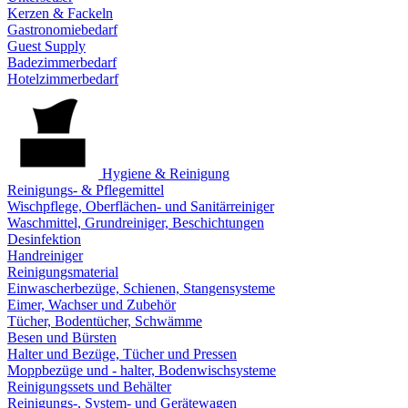
Kerzen & Fackeln
Gastronomiebedarf
Guest Supply
Badezimmerbedarf
Hotelzimmerbedarf
Hygiene & Reinigung
Reinigungs- & Pflegemittel
Wischpflege, Oberflächen- und Sanitärreiniger
Waschmittel, Grundreiniger, Beschichtungen
Desinfektion
Handreiniger
Reinigungsmaterial
Einwascherbezüge, Schienen, Stangensysteme
Eimer, Wachser und Zubehör
Tücher, Bodentücher, Schwämme
Besen und Bürsten
Halter und Bezüge, Tücher und Pressen
Moppbezüge und - halter, Bodenwischsysteme
Reinigungssets und Behälter
Reinigungs-, System- und Gerätewagen