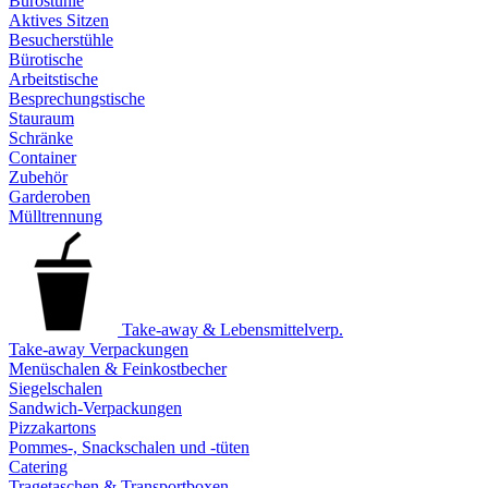
Bürostühle
Aktives Sitzen
Besucherstühle
Bürotische
Arbeitstische
Besprechungstische
Stauraum
Schränke
Container
Zubehör
Garderoben
Mülltrennung
Take-away & Lebensmittelverp.
Take-away Verpackungen
Menüschalen & Feinkostbecher
Siegelschalen
Sandwich-Verpackungen
Pizzakartons
Pommes-, Snackschalen und -tüten
Catering
Tragetaschen & Transportboxen