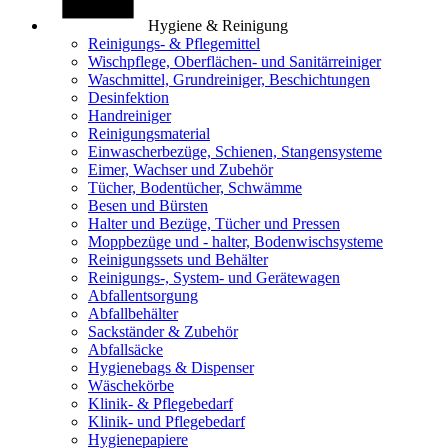
Hygiene & Reinigung
Reinigungs- & Pflegemittel
Wischpflege, Oberflächen- und Sanitärreiniger
Waschmittel, Grundreiniger, Beschichtungen
Desinfektion
Handreiniger
Reinigungsmaterial
Einwascherbezüge, Schienen, Stangensysteme
Eimer, Wachser und Zubehör
Tücher, Bodentücher, Schwämme
Besen und Bürsten
Halter und Bezüge, Tücher und Pressen
Moppbezüge und - halter, Bodenwischsysteme
Reinigungssets und Behälter
Reinigungs-, System- und Gerätewagen
Abfallentsorgung
Abfallbehälter
Sackständer & Zubehör
Abfallsäcke
Hygienebags & Dispenser
Wäschekörbe
Klinik- & Pflegebedarf
Klinik- und Pflegebedarf
Hygienepapiere