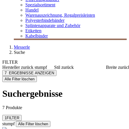
Spezialsortiment
Handel
Warenauszeichnung, Regalpreisleisten
Polyesterbindebänder
Splintenapparate und Zubehör
Etiketten
Kabelbinder
Messerle
Suche
FILTER
Hersteller
zurück
stumpf
Stil
zurück
Breite
zurüc
stumpf
Basic
10 mm
7
ERGEBNISSE ANZEIGEN
[e] one
15 mm
Alle Filter löschen
[I`KU]
25 mm
mehr anzeig
3L
Suchergebnisse
3M
Abus
mehr anzeigen
7 Produkte
Filter zurücksetzen
1
FILTER
stumpf
Alle Filter löschen