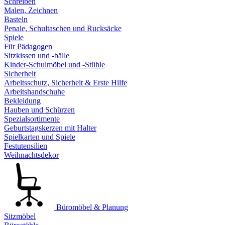
Schreiben
Malen, Zeichnen
Basteln
Penale, Schultaschen und Rucksäcke
Spiele
Für Pädagogen
Sitzkissen und -bälle
Kinder-Schulmöbel und -Stühle
Sicherheit
Arbeitsschutz, Sicherheit & Erste Hilfe
Arbeitshandschuhe
Bekleidung
Hauben und Schürzen
Spezialsortimente
Geburtstagskerzen mit Halter
Spielkarten und Spiele
Festutensilien
Weihnachtsdekor
Büromöbel & Planung
Sitzmöbel