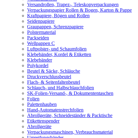
Versandrollen, Trapez-, Teleskopverpackungen
Verpackungspapier Rollen & Bogen, Karton & Pappe
Kraftpapiere, Bögen und Rollen
Seidenpapiere
Graupappen, Schrenzpapiere
Polstermaterial
Packseiden
Wellpappen C
Luftpolster- und Schaumfolien
Klebebänder, Kordel & Etiketten
Klebebänder
Polykordel
Beutel & Säcke, Schläuche
Druckverschlussbeutel
Flach- & Seitenfaltenbeutel
Schlauch- und Halbschlauchfolien
SK-Folien-Versand-, & Dokumententaschen
Folien
Palettenhauben
Hand-Automatenstrechfolien
Abrollgeräte, Schneideständer & Packtische
Etikettenspender
Abrollgeräte
Verpackungsmaschinen, Verbrauchsmaterial
Umreifungsbänder