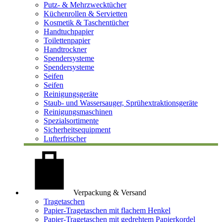
Putz- & Mehrzwecktücher
Küchenrollen & Servietten
Kosmetik & Taschentücher
Handtuchpapier
Toilettenpapier
Handtrockner
Spendersysteme
Spendersysteme
Seifen
Seifen
Reinigungsgeräte
Staub- und Wassersauger, Sprühextraktionsgeräte
Reinigungsmaschinen
Spezialsortimente
Sicherheitsequipment
Lufterfrischer
Verpackung & Versand
Tragetaschen
Papier-Tragetaschen mit flachem Henkel
Papier-Tragetaschen mit gedrehtem Papierkordel