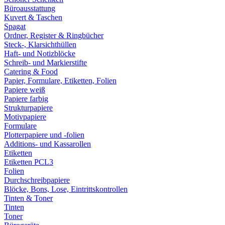
Büroausstattung
Kuvert & Taschen
Spagat
Ordner, Register & Ringbücher
Steck-, Klarsichthüllen
Haft- und Notizblöcke
Schreib- und Markierstifte
Catering & Food
Papier, Formulare, Etiketten, Folien
Papiere weiß
Papiere farbig
Strukturpapiere
Motivpapiere
Formulare
Plotterpapiere und -folien
Additions- und Kassarollen
Etiketten
Etiketten PCL3
Folien
Durchschreibpapiere
Blöcke, Bons, Lose, Eintrittskontrollen
Tinten & Toner
Tinten
Toner