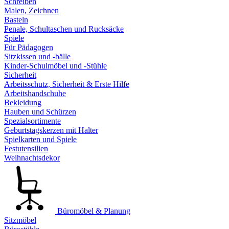
Schreiben
Malen, Zeichnen
Basteln
Penale, Schultaschen und Rucksäcke
Spiele
Für Pädagogen
Sitzkissen und -bälle
Kinder-Schulmöbel und -Stühle
Sicherheit
Arbeitsschutz, Sicherheit & Erste Hilfe
Arbeitshandschuhe
Bekleidung
Hauben und Schürzen
Spezialsortimente
Geburtstagskerzen mit Halter
Spielkarten und Spiele
Festutensilien
Weihnachtsdekor
Büromöbel & Planung
Sitzmöbel