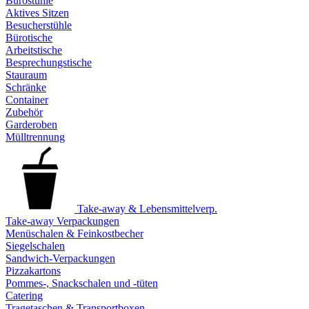
Bürostühle
Aktives Sitzen
Besucherstühle
Bürotische
Arbeitstische
Besprechungstische
Stauraum
Schränke
Container
Zubehör
Garderoben
Mülltrennung
Take-away & Lebensmittelverp.
Take-away Verpackungen
Menüschalen & Feinkostbecher
Siegelschalen
Sandwich-Verpackungen
Pizzakartons
Pommes-, Snackschalen und -tüten
Catering
Tragetaschen & Transportboxen