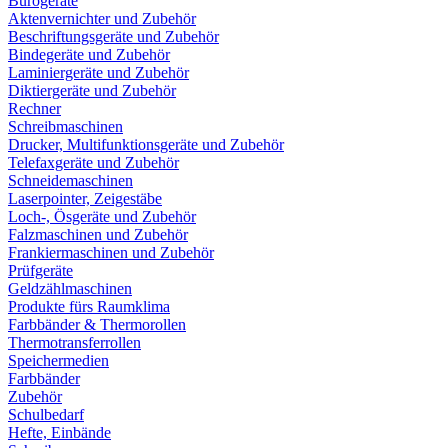
Bürogeräte
Aktenvernichter und Zubehör
Beschriftungsgeräte und Zubehör
Bindegeräte und Zubehör
Laminiergeräte und Zubehör
Diktiergeräte und Zubehör
Rechner
Schreibmaschinen
Drucker, Multifunktionsgeräte und Zubehör
Telefaxgeräte und Zubehör
Schneidemaschinen
Laserpointer, Zeigestäbe
Loch-, Ösgeräte und Zubehör
Falzmaschinen und Zubehör
Frankiermaschinen und Zubehör
Prüfgeräte
Geldzählmaschinen
Produkte fürs Raumklima
Farbbänder & Thermorollen
Thermotransferrollen
Speichermedien
Farbbänder
Zubehör
Schulbedarf
Hefte, Einbände