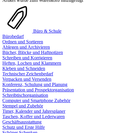
Artikel wurde zum Warenkorb hinzugefügt
Büro & Schule
Bürobedarf
Ordnen und Sortieren
Ablegen und Archivieren
Bücher, Blöcke und Haftnotizen
Schreiben und Korrigieren
Heften, Lochen und Klammern
Kleben und Schneiden
Technischer Zeichenbedarf
Verpacken und Versenden
Konferenz, Schulung und Planung
Präsentation und Prospektorganisation
Schreibtischorganisation
Computer und Smartphone Zubehör
Stempel und Zubehör
Timer, Kalender und Jahresplaner
Taschen, Koffer und Lederwaren
Geschäftsausstattung
Schutz und Erste Hilfe
Schöner Schenken