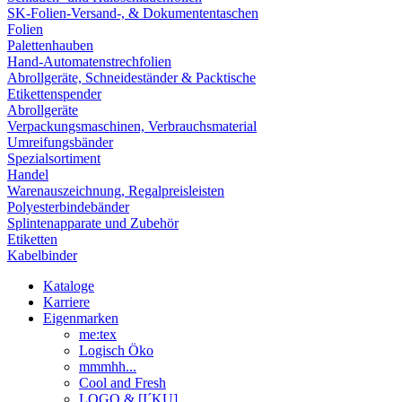
SK-Folien-Versand-, & Dokumententaschen
Folien
Palettenhauben
Hand-Automatenstrechfolien
Abrollgeräte, Schneideständer & Packtische
Etikettenspender
Abrollgeräte
Verpackungsmaschinen, Verbrauchsmaterial
Umreifungsbänder
Spezialsortiment
Handel
Warenauszeichnung, Regalpreisleisten
Polyesterbindebänder
Splintenapparate und Zubehör
Etiketten
Kabelbinder
Kataloge
Karriere
Eigenmarken
me:tex
Logisch Öko
mmmhh...
Cool and Fresh
LOGO & [I´KU]