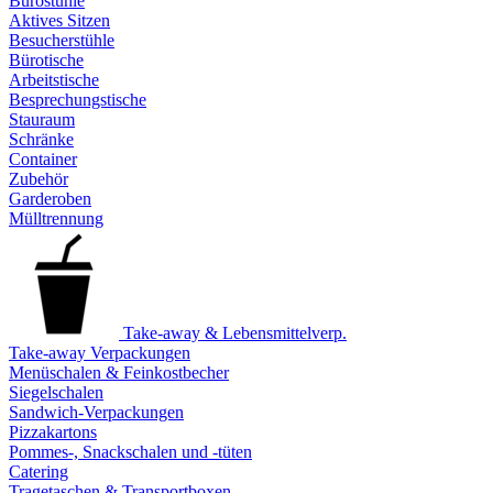
Bürostühle
Aktives Sitzen
Besucherstühle
Bürotische
Arbeitstische
Besprechungstische
Stauraum
Schränke
Container
Zubehör
Garderoben
Mülltrennung
Take-away & Lebensmittelverp.
Take-away Verpackungen
Menüschalen & Feinkostbecher
Siegelschalen
Sandwich-Verpackungen
Pizzakartons
Pommes-, Snackschalen und -tüten
Catering
Tragetaschen & Transportboxen