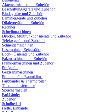
Bürogeräte
Aktenvernichter und Zubehör
Beschriftungsgeräte und Zubehör
Bindegeräte und Zubehör
Laminiergeräte und Zubehör
Diktiergeräte und Zubehör
Rechner
Schreibmaschinen
Drucker, Multifunktionsgeräte und Zubehör
Telefaxgeräte und Zubehör
Schneidemaschinen
Laserpointer, Zeigestäbe
Loch-, Ösgeräte und Zubehör
Falzmaschinen und Zubehör
Frankiermaschinen und Zubehör
Prüfgeräte
Geldzählmaschinen
Produkte fürs Raumklima
Farbbänder & Thermorollen
Thermotransferrollen
Speichermedien
Farbbänder
Zubehör
Schulbedarf
Hefte, Einbände