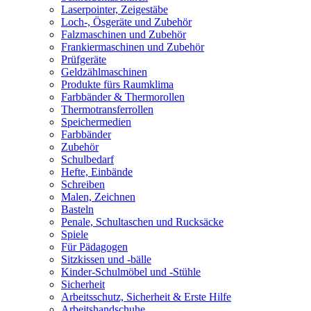
Laserpointer, Zeigestäbe
Loch-, Ösgeräte und Zubehör
Falzmaschinen und Zubehör
Frankiermaschinen und Zubehör
Prüfgeräte
Geldzählmaschinen
Produkte fürs Raumklima
Farbbänder & Thermorollen
Thermotransferrollen
Speichermedien
Farbbänder
Zubehör
Schulbedarf
Hefte, Einbände
Schreiben
Malen, Zeichnen
Basteln
Penale, Schultaschen und Rucksäcke
Spiele
Für Pädagogen
Sitzkissen und -bälle
Kinder-Schulmöbel und -Stühle
Sicherheit
Arbeitsschutz, Sicherheit & Erste Hilfe
Arbeitshandschuhe