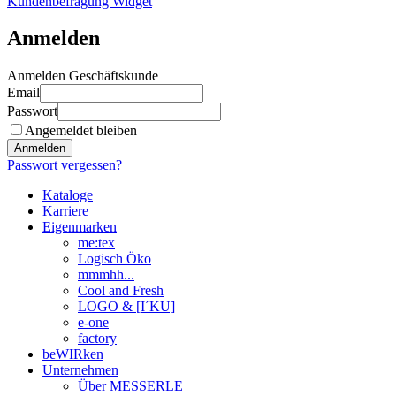
Kundenbefragung Widget
Anmelden
Anmelden Geschäftskunde
Email
Passwort
Angemeldet bleiben
Anmelden
Passwort vergessen?
Kataloge
Karriere
Eigenmarken
me:tex
Logisch Öko
mmmhh...
Cool and Fresh
LOGO & [I´KU]
e-one
factory
beWIRken
Unternehmen
Über MESSERLE