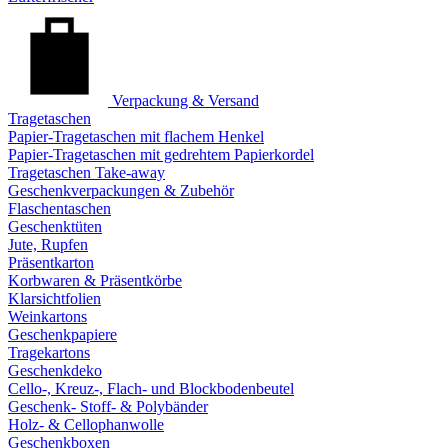
Verpackung & Versand
Tragetaschen
Papier-Tragetaschen mit flachem Henkel
Papier-Tragetaschen mit gedrehtem Papierkordel
Tragetaschen Take-away
Geschenkverpackungen & Zubehör
Flaschentaschen
Geschenktüten
Jute, Rupfen
Präsentkarton
Korbwaren & Präsentkörbe
Klarsichtfolien
Weinkartons
Geschenkpapiere
Tragekartons
Geschenkdeko
Cello-, Kreuz-, Flach- und Blockbodenbeutel
Geschenk- Stoff- & Polybänder
Holz- & Cellophanwolle
Geschenkboxen