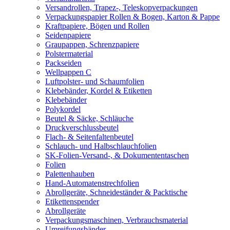
Versandrollen, Trapez-, Teleskopverpackungen
Verpackungspapier Rollen & Bogen, Karton & Pappe
Kraftpapiere, Bögen und Rollen
Seidenpapiere
Graupappen, Schrenzpapiere
Polstermaterial
Packseiden
Wellpappen C
Luftpolster- und Schaumfolien
Klebebänder, Kordel & Etiketten
Klebebänder
Polykordel
Beutel & Säcke, Schläuche
Druckverschlussbeutel
Flach- & Seitenfaltenbeutel
Schlauch- und Halbschlauchfolien
SK-Folien-Versand-, & Dokumententaschen
Folien
Palettenhauben
Hand-Automatenstrechfolien
Abrollgeräte, Schneideständer & Packtische
Etikettenspender
Abrollgeräte
Verpackungsmaschinen, Verbrauchsmaterial
Umreifungsbänder