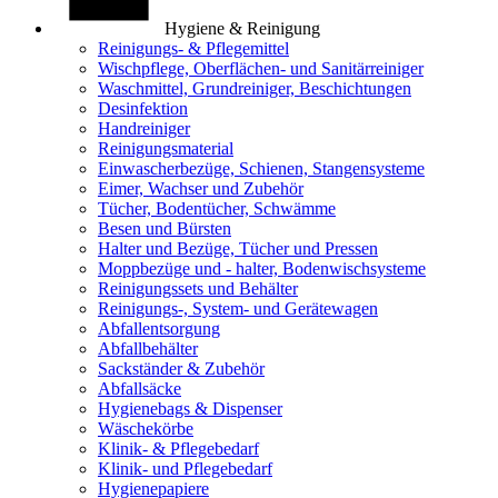
Hygiene & Reinigung
Reinigungs- & Pflegemittel
Wischpflege, Oberflächen- und Sanitärreiniger
Waschmittel, Grundreiniger, Beschichtungen
Desinfektion
Handreiniger
Reinigungsmaterial
Einwascherbezüge, Schienen, Stangensysteme
Eimer, Wachser und Zubehör
Tücher, Bodentücher, Schwämme
Besen und Bürsten
Halter und Bezüge, Tücher und Pressen
Moppbezüge und - halter, Bodenwischsysteme
Reinigungssets und Behälter
Reinigungs-, System- und Gerätewagen
Abfallentsorgung
Abfallbehälter
Sackständer & Zubehör
Abfallsäcke
Hygienebags & Dispenser
Wäschekörbe
Klinik- & Pflegebedarf
Klinik- und Pflegebedarf
Hygienepapiere