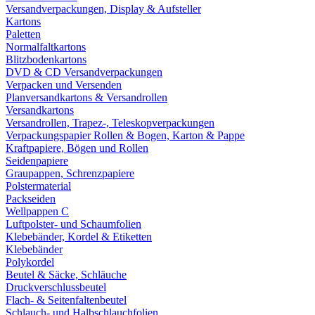
Versandverpackungen, Display & Aufsteller
Kartons
Paletten
Normalfaltkartons
Blitzbodenkartons
DVD & CD Versandverpackungen
Verpacken und Versenden
Planversandkartons & Versandrollen
Versandkartons
Versandrollen, Trapez-, Teleskopverpackungen
Verpackungspapier Rollen & Bogen, Karton & Pappe
Kraftpapiere, Bögen und Rollen
Seidenpapiere
Graupappen, Schrenzpapiere
Polstermaterial
Packseiden
Wellpappen C
Luftpolster- und Schaumfolien
Klebebänder, Kordel & Etiketten
Klebebänder
Polykordel
Beutel & Säcke, Schläuche
Druckverschlussbeutel
Flach- & Seitenfaltenbeutel
Schlauch- und Halbschlauchfolien