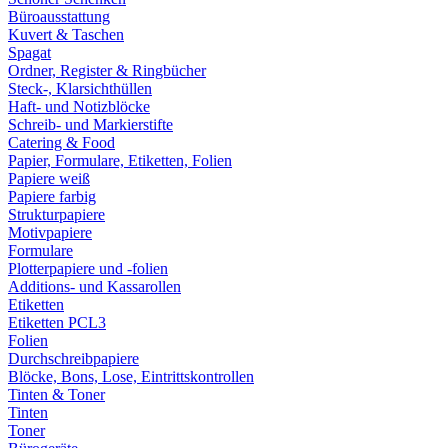
Büroausstattung
Kuvert & Taschen
Spagat
Ordner, Register & Ringbücher
Steck-, Klarsichthüllen
Haft- und Notizblöcke
Schreib- und Markierstifte
Catering & Food
Papier, Formulare, Etiketten, Folien
Papiere weiß
Papiere farbig
Strukturpapiere
Motivpapiere
Formulare
Plotterpapiere und -folien
Additions- und Kassarollen
Etiketten
Etiketten PCL3
Folien
Durchschreibpapiere
Blöcke, Bons, Lose, Eintrittskontrollen
Tinten & Toner
Tinten
Toner