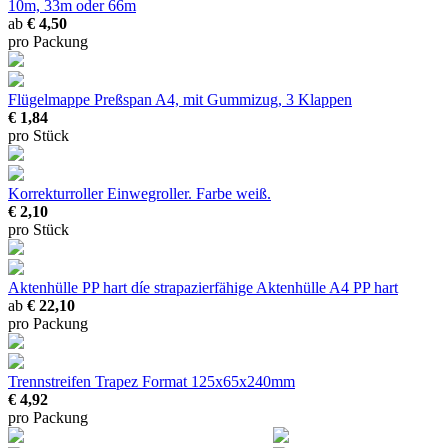
10m, 33m oder 66m
ab
€ 4,50
pro Packung
Flügelmappe Preßspan
A4, mit Gummizug, 3 Klappen
€ 1,84
pro Stück
Korrekturroller
Einwegroller. Farbe weiß.
€ 2,10
pro Stück
Aktenhülle PP hart
díe strapazierfähige Aktenhülle A4 PP hart
ab
€ 22,10
pro Packung
Trennstreifen Trapez
Format 125x65x240mm
€ 4,92
pro Packung