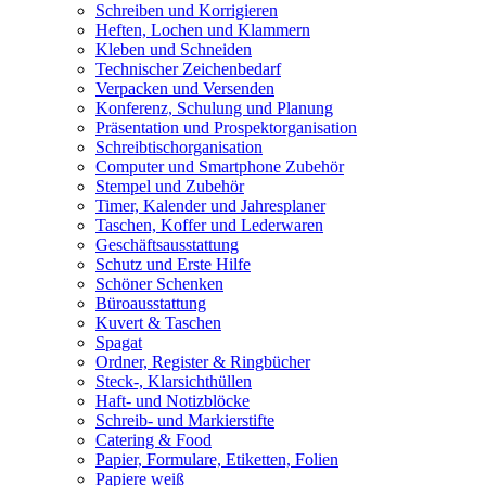
Schreiben und Korrigieren
Heften, Lochen und Klammern
Kleben und Schneiden
Technischer Zeichenbedarf
Verpacken und Versenden
Konferenz, Schulung und Planung
Präsentation und Prospektorganisation
Schreibtischorganisation
Computer und Smartphone Zubehör
Stempel und Zubehör
Timer, Kalender und Jahresplaner
Taschen, Koffer und Lederwaren
Geschäftsausstattung
Schutz und Erste Hilfe
Schöner Schenken
Büroausstattung
Kuvert & Taschen
Spagat
Ordner, Register & Ringbücher
Steck-, Klarsichthüllen
Haft- und Notizblöcke
Schreib- und Markierstifte
Catering & Food
Papier, Formulare, Etiketten, Folien
Papiere weiß