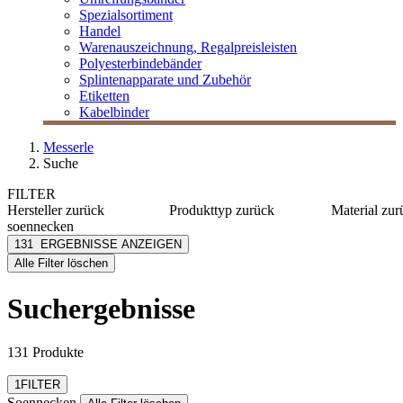
Spezialsortiment
Handel
Warenauszeichnung, Regalpreisleisten
Polyesterbindebänder
Splintenapparate und Zubehör
Etiketten
Kabelbinder
Messerle
Suche
FILTER
Hersteller
zurück
Produkttyp
zurück
Material
zur
soennecken
Haftnotizen
Karton
Soennecken
131
ERGEBNISSE ANZEIGEN
Hefter
PP
[e] one
Alle Filter löschen
Notizblöcke
Metall
[I`KU]
Ordner
PVC
3L
Suchergebnisse
Kunststo
3M
mehr anzeig
Abus
mehr anzeigen
131 Produkte
Filter zurücksetzen
1
FILTER
Soennecken