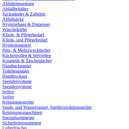
Abfallentsorgung
Abfallbehälter
Sackständer & Zubehör
Abfallsäcke
Hygienebags & Dispenser
Wäschekörbe
Klinik- & Pflegebedarf
Klinik- und Pflegebedarf
Hygienepapiere
Putz- & Mehrzwecktücher
Küchenrollen & Servietten
Kosmetik & Taschentücher
Handtuchpapier
Toilettenpapier
Handtrockner
Spendersysteme
Spendersysteme
Seifen
Seifen
Reinigungsgeräte
Staub- und Wassersauger, Sprühextraktionsgeräte
Reinigungsmaschinen
Spezialsortimente
Sicherheitsequipment
Lufterfrischer