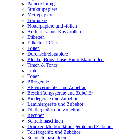
Papiere farbig
Strukturpapiere
Motivpapiere
Formulare
Plotterpapiere und -folien
Additions- und Kassarollen
Etiketten
Etiketten PCL3
Folien
Durchschreibpapiere
Blöcke, Bons, Lose, Eintrittskontrollen
Tinten & Toner
Tinten
Toner
Bürogeräte
Aktenvernichter und Zubehör
Beschriftungsgeräte und Zubehör
Bindegeräte und Zubehör
Laminiergeräte und Zubehör
Diktiergeräte und Zubehör
Rechner
Schreibmaschinen
Drucker, Multifunktionsgeräte und Zubehör
Telefaxgeräte und Zubehör
Schneidemaschinen