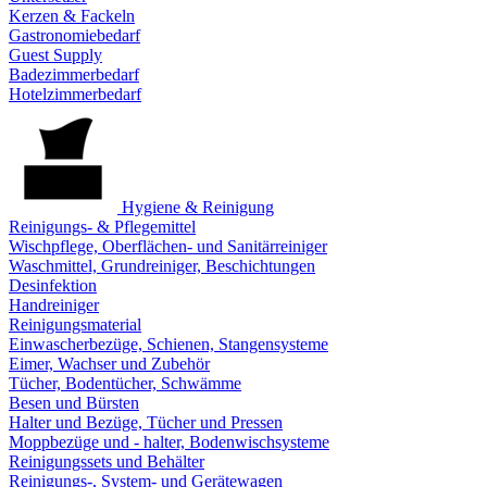
Kerzen & Fackeln
Gastronomiebedarf
Guest Supply
Badezimmerbedarf
Hotelzimmerbedarf
Hygiene & Reinigung
Reinigungs- & Pflegemittel
Wischpflege, Oberflächen- und Sanitärreiniger
Waschmittel, Grundreiniger, Beschichtungen
Desinfektion
Handreiniger
Reinigungsmaterial
Einwascherbezüge, Schienen, Stangensysteme
Eimer, Wachser und Zubehör
Tücher, Bodentücher, Schwämme
Besen und Bürsten
Halter und Bezüge, Tücher und Pressen
Moppbezüge und - halter, Bodenwischsysteme
Reinigungssets und Behälter
Reinigungs-, System- und Gerätewagen