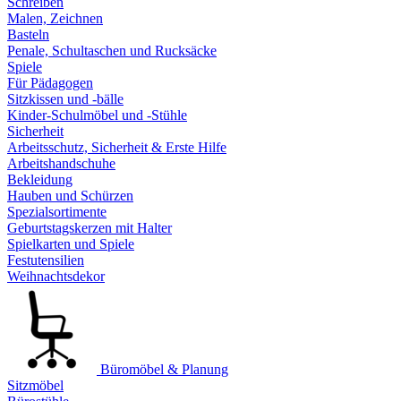
Schreiben
Malen, Zeichnen
Basteln
Penale, Schultaschen und Rucksäcke
Spiele
Für Pädagogen
Sitzkissen und -bälle
Kinder-Schulmöbel und -Stühle
Sicherheit
Arbeitsschutz, Sicherheit & Erste Hilfe
Arbeitshandschuhe
Bekleidung
Hauben und Schürzen
Spezialsortimente
Geburtstagskerzen mit Halter
Spielkarten und Spiele
Festutensilien
Weihnachtsdekor
Büromöbel & Planung
Sitzmöbel