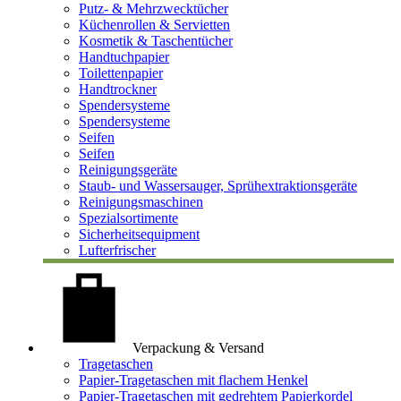
Putz- & Mehrzwecktücher
Küchenrollen & Servietten
Kosmetik & Taschentücher
Handtuchpapier
Toilettenpapier
Handtrockner
Spendersysteme
Spendersysteme
Seifen
Seifen
Reinigungsgeräte
Staub- und Wassersauger, Sprühextraktionsgeräte
Reinigungsmaschinen
Spezialsortimente
Sicherheitsequipment
Lufterfrischer
Verpackung & Versand
Tragetaschen
Papier-Tragetaschen mit flachem Henkel
Papier-Tragetaschen mit gedrehtem Papierkordel