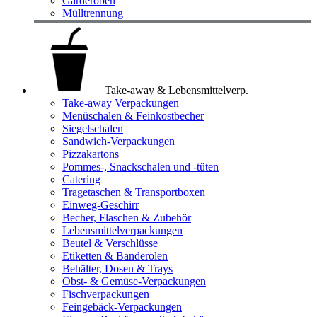
Garderoben
Mülltrennung
Take-away & Lebensmittelverp.
Take-away Verpackungen
Menüschalen & Feinkostbecher
Siegelschalen
Sandwich-Verpackungen
Pizzakartons
Pommes-, Snackschalen und -tüten
Catering
Tragetaschen & Transportboxen
Einweg-Geschirr
Becher, Flaschen & Zubehör
Lebensmittelverpackungen
Beutel & Verschlüsse
Etiketten & Banderolen
Behälter, Dosen & Trays
Obst- & Gemüse-Verpackungen
Fischverpackungen
Feingebäck-Verpackungen