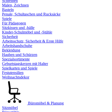
Schreiben
Malen, Zeichnen
Basteln
Penale, Schultaschen und Rucksäcke
Spiele
Für Pädagogen
Sitzkissen und -bälle
Kinder-Schulmöbel und -Stühle
Sicherheit
Arbeitsschutz, Sicherheit & Erste Hilfe
Arbeitshandschuhe
Bekleidung
Hauben und Schürzen
Spezialsortimente
Geburtstagskerzen mit Halter
Spielkarten und Spiele
Festutensilien
Weihnachtsdekor
Büromöbel & Planung
Sitzmöbel