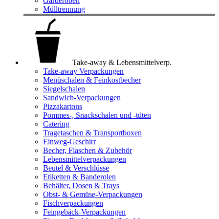
Garderoben
Mülltrennung
Take-away & Lebensmittelverp.
Take-away Verpackungen
Menüschalen & Feinkostbecher
Siegelschalen
Sandwich-Verpackungen
Pizzakartons
Pommes-, Snackschalen und -tüten
Catering
Tragetaschen & Transportboxen
Einweg-Geschirr
Becher, Flaschen & Zubehör
Lebensmittelverpackungen
Beutel & Verschlüsse
Etiketten & Banderolen
Behälter, Dosen & Trays
Obst- & Gemüse-Verpackungen
Fischverpackungen
Feingebäck-Verpackungen