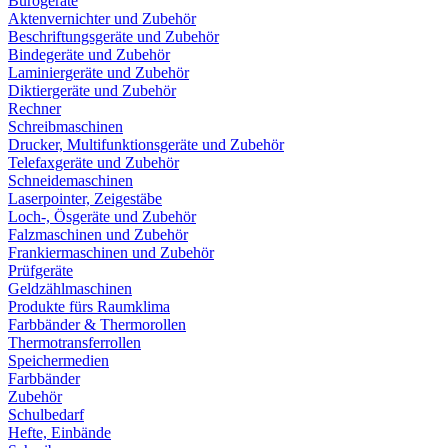
Bürogeräte
Aktenvernichter und Zubehör
Beschriftungsgeräte und Zubehör
Bindegeräte und Zubehör
Laminiergeräte und Zubehör
Diktiergeräte und Zubehör
Rechner
Schreibmaschinen
Drucker, Multifunktionsgeräte und Zubehör
Telefaxgeräte und Zubehör
Schneidemaschinen
Laserpointer, Zeigestäbe
Loch-, Ösgeräte und Zubehör
Falzmaschinen und Zubehör
Frankiermaschinen und Zubehör
Prüfgeräte
Geldzählmaschinen
Produkte fürs Raumklima
Farbbänder & Thermorollen
Thermotransferrollen
Speichermedien
Farbbänder
Zubehör
Schulbedarf
Hefte, Einbände