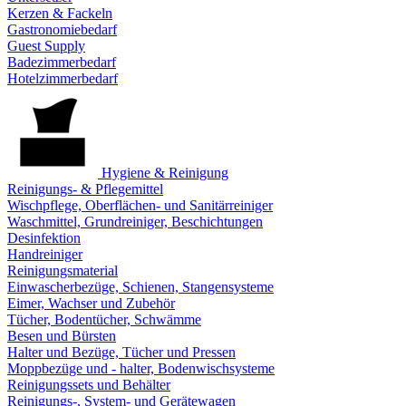
Kerzen & Fackeln
Gastronomiebedarf
Guest Supply
Badezimmerbedarf
Hotelzimmerbedarf
Hygiene & Reinigung
Reinigungs- & Pflegemittel
Wischpflege, Oberflächen- und Sanitärreiniger
Waschmittel, Grundreiniger, Beschichtungen
Desinfektion
Handreiniger
Reinigungsmaterial
Einwascherbezüge, Schienen, Stangensysteme
Eimer, Wachser und Zubehör
Tücher, Bodentücher, Schwämme
Besen und Bürsten
Halter und Bezüge, Tücher und Pressen
Moppbezüge und - halter, Bodenwischsysteme
Reinigungssets und Behälter
Reinigungs-, System- und Gerätewagen