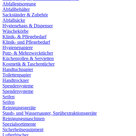
Abfallentsorgung
Abfallbehälter
Sackständer & Zubehör
Abfallsäcke
Hygienebags & Dispenser
Wäschekörbe
Klinik- & Pflegebedarf
Klinik- und Pflegebedarf
Hygienepapiere
Putz- & Mehrzwecktücher
Küchenrollen & Servietten
Kosmetik & Taschentücher
Handtuchpapier
Toilettenpapier
Handtrockner
Spendersysteme
Spendersysteme
Seifen
Seifen
Reinigungsgeräte
Staub- und Wassersauger, Sprühextraktionsgeräte
Reinigungsmaschinen
Spezialsortimente
Sicherheitsequipment
Lufterfrischer