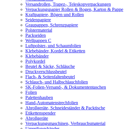
Versandrollen, Trapez-, Teleskopverpackungen
Verpackungspapier Rollen & Bogen, Karton & Pappe
Kraftpapiere, Bögen und Rollen
Seidenpapiere
Graupappen, Schrenzpapiere
Polstermaterial
Packseiden
Wellpappen C
Luftpolster- und Schaumfolien
Klebebänder, Kordel & Etiketten
Klebebänder
Polykordel
Beutel & Säcke, Schläuche
Druckverschlussbeutel
Flach- & Seitenfaltenbeutel
Schlauch- und Halbschlauchfolien
SK-Folien-Versand-, & Dokumententaschen
Folien
Palettenhauben
Hand-Automatenstrechfolien
Abrollgeräte, Schneideständer & Packtische
Etikettenspender
Abrollgeräte
Verpackungsmaschinen, Verbrauchsmaterial
Umreifungsbänder