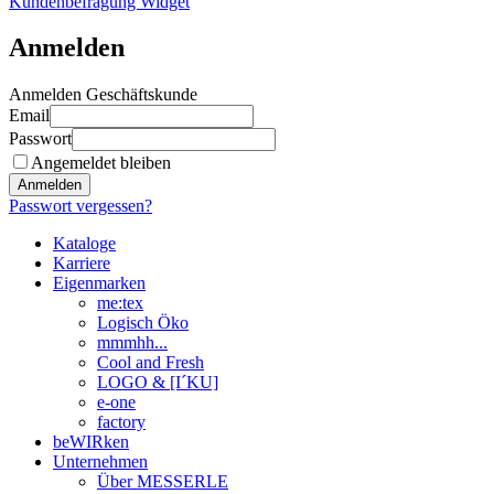
Kundenbefragung Widget
Anmelden
Anmelden Geschäftskunde
Email
Passwort
Angemeldet bleiben
Anmelden
Passwort vergessen?
Kataloge
Karriere
Eigenmarken
me:tex
Logisch Öko
mmmhh...
Cool and Fresh
LOGO & [I´KU]
e-one
factory
beWIRken
Unternehmen
Über MESSERLE