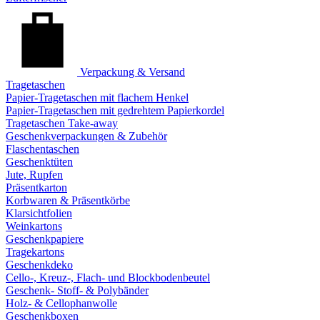
Verpackung & Versand
Tragetaschen
Papier-Tragetaschen mit flachem Henkel
Papier-Tragetaschen mit gedrehtem Papierkordel
Tragetaschen Take-away
Geschenkverpackungen & Zubehör
Flaschentaschen
Geschenktüten
Jute, Rupfen
Präsentkarton
Korbwaren & Präsentkörbe
Klarsichtfolien
Weinkartons
Geschenkpapiere
Tragekartons
Geschenkdeko
Cello-, Kreuz-, Flach- und Blockbodenbeutel
Geschenk- Stoff- & Polybänder
Holz- & Cellophanwolle
Geschenkboxen