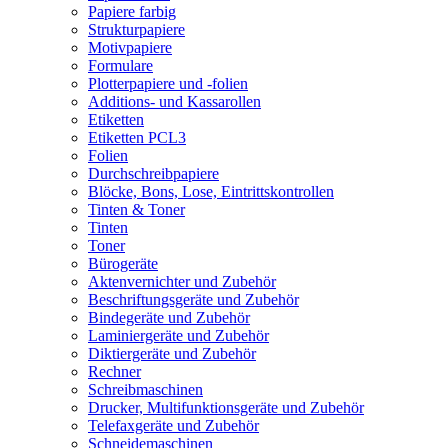
Papiere farbig
Strukturpapiere
Motivpapiere
Formulare
Plotterpapiere und -folien
Additions- und Kassarollen
Etiketten
Etiketten PCL3
Folien
Durchschreibpapiere
Blöcke, Bons, Lose, Eintrittskontrollen
Tinten & Toner
Tinten
Toner
Bürogeräte
Aktenvernichter und Zubehör
Beschriftungsgeräte und Zubehör
Bindegeräte und Zubehör
Laminiergeräte und Zubehör
Diktiergeräte und Zubehör
Rechner
Schreibmaschinen
Drucker, Multifunktionsgeräte und Zubehör
Telefaxgeräte und Zubehör
Schneidemaschinen