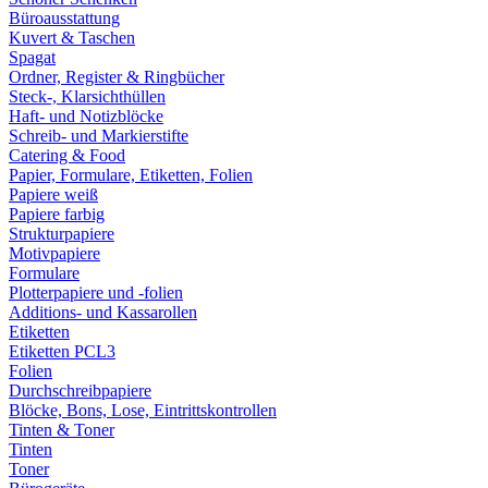
Büroausstattung
Kuvert & Taschen
Spagat
Ordner, Register & Ringbücher
Steck-, Klarsichthüllen
Haft- und Notizblöcke
Schreib- und Markierstifte
Catering & Food
Papier, Formulare, Etiketten, Folien
Papiere weiß
Papiere farbig
Strukturpapiere
Motivpapiere
Formulare
Plotterpapiere und -folien
Additions- und Kassarollen
Etiketten
Etiketten PCL3
Folien
Durchschreibpapiere
Blöcke, Bons, Lose, Eintrittskontrollen
Tinten & Toner
Tinten
Toner