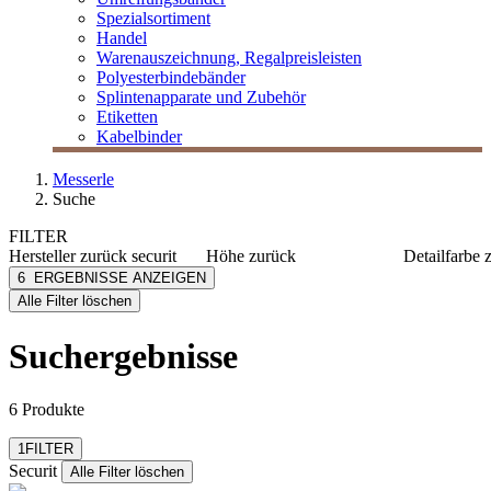
Spezialsortiment
Handel
Warenauszeichnung, Regalpreisleisten
Polyesterbindebänder
Splintenapparate und Zubehör
Etiketten
Kabelbinder
Messerle
Suche
FILTER
Hersteller
zurück
securit
Höhe
zurück
Detailfarbe
Securit
155 mm
braun
6
ERGEBNISSE ANZEIGEN
[e] one
297 mm
grau
Alle Filter löschen
[I`KU]
340 mm
grün
mehr anzeigen
3L
rot
Suchergebnisse
3M
schwarz
mehr anzeig
Abus
mehr anzeigen
6 Produkte
Filter zurücksetzen
1
FILTER
Securit
Alle Filter löschen