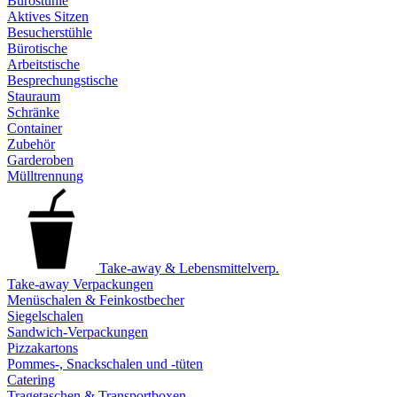
Bürostühle
Aktives Sitzen
Besucherstühle
Bürotische
Arbeitstische
Besprechungstische
Stauraum
Schränke
Container
Zubehör
Garderoben
Mülltrennung
Take-away & Lebensmittelverp.
Take-away Verpackungen
Menüschalen & Feinkostbecher
Siegelschalen
Sandwich-Verpackungen
Pizzakartons
Pommes-, Snackschalen und -tüten
Catering
Tragetaschen & Transportboxen