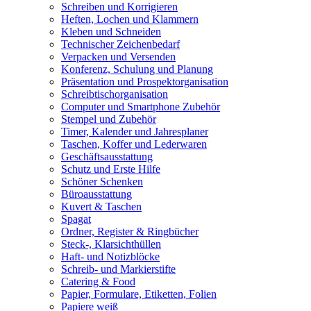
Schreiben und Korrigieren
Heften, Lochen und Klammern
Kleben und Schneiden
Technischer Zeichenbedarf
Verpacken und Versenden
Konferenz, Schulung und Planung
Präsentation und Prospektorganisation
Schreibtischorganisation
Computer und Smartphone Zubehör
Stempel und Zubehör
Timer, Kalender und Jahresplaner
Taschen, Koffer und Lederwaren
Geschäftsausstattung
Schutz und Erste Hilfe
Schöner Schenken
Büroausstattung
Kuvert & Taschen
Spagat
Ordner, Register & Ringbücher
Steck-, Klarsichthüllen
Haft- und Notizblöcke
Schreib- und Markierstifte
Catering & Food
Papier, Formulare, Etiketten, Folien
Papiere weiß