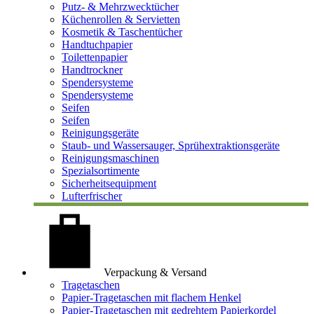
Putz- & Mehrzwecktücher
Küchenrollen & Servietten
Kosmetik & Taschentücher
Handtuchpapier
Toilettenpapier
Handtrockner
Spendersysteme
Spendersysteme
Seifen
Seifen
Reinigungsgeräte
Staub- und Wassersauger, Sprühextraktionsgeräte
Reinigungsmaschinen
Spezialsortimente
Sicherheitsequipment
Lufterfrischer
Verpackung & Versand
Tragetaschen
Papier-Tragetaschen mit flachem Henkel
Papier-Tragetaschen mit gedrehtem Papierkordel