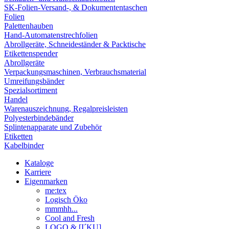
SK-Folien-Versand-, & Dokumententaschen
Folien
Palettenhauben
Hand-Automatenstrechfolien
Abrollgeräte, Schneideständer & Packtische
Etikettenspender
Abrollgeräte
Verpackungsmaschinen, Verbrauchsmaterial
Umreifungsbänder
Spezialsortiment
Handel
Warenauszeichnung, Regalpreisleisten
Polyesterbindebänder
Splintenapparate und Zubehör
Etiketten
Kabelbinder
Kataloge
Karriere
Eigenmarken
me:tex
Logisch Öko
mmmhh...
Cool and Fresh
LOGO & [I´KU]