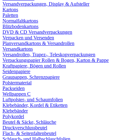
Versandverpackungen, Display & Aufsteller
Kartons
Paletten
Normalfaltkartons
Blitzbodenkartons
DVD & CD Versandverpackungen
Verpacken und Versenden
Planversandkartons & Versandrollen
Versandkartons
Versandrollen, Trapez-, Teleskopverpackungen
Verpackungspapier Rollen & Bogen, Karton & Pappe
Kraftpapiere, Bögen und Rollen
Seidenpapiere
Graupappen, Schrenzpapiere
Polstermaterial
Packseiden
Wellpappen C
Luftpolster- und Schaumfolien
Klebebänder, Kordel & Etiketten
Klebebänder
Polykordel
Beutel & Säcke, Schläuche
Druckverschlussbeutel
Flach- & Seitenfaltenbeutel
Schlauch- und Halbschlauchfolien