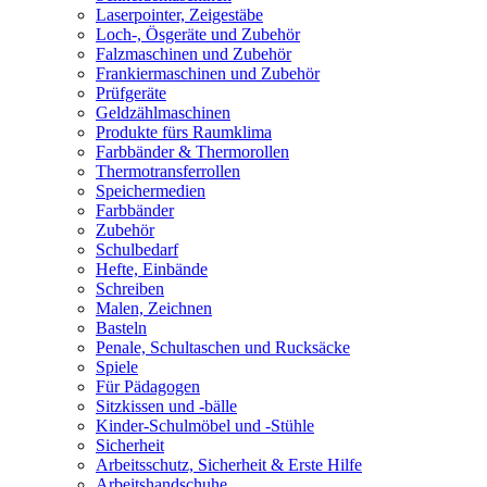
Laserpointer, Zeigestäbe
Loch-, Ösgeräte und Zubehör
Falzmaschinen und Zubehör
Frankiermaschinen und Zubehör
Prüfgeräte
Geldzählmaschinen
Produkte fürs Raumklima
Farbbänder & Thermorollen
Thermotransferrollen
Speichermedien
Farbbänder
Zubehör
Schulbedarf
Hefte, Einbände
Schreiben
Malen, Zeichnen
Basteln
Penale, Schultaschen und Rucksäcke
Spiele
Für Pädagogen
Sitzkissen und -bälle
Kinder-Schulmöbel und -Stühle
Sicherheit
Arbeitsschutz, Sicherheit & Erste Hilfe
Arbeitshandschuhe