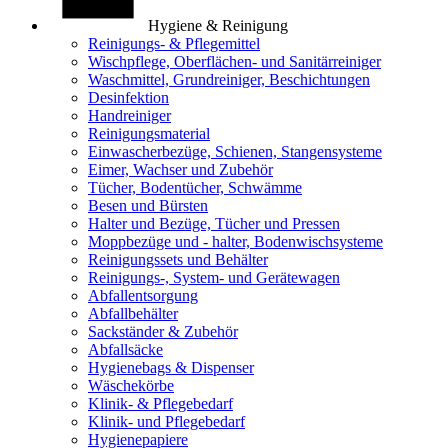
Hygiene & Reinigung
Reinigungs- & Pflegemittel
Wischpflege, Oberflächen- und Sanitärreiniger
Waschmittel, Grundreiniger, Beschichtungen
Desinfektion
Handreiniger
Reinigungsmaterial
Einwascherbezüge, Schienen, Stangensysteme
Eimer, Wachser und Zubehör
Tücher, Bodentücher, Schwämme
Besen und Bürsten
Halter und Bezüge, Tücher und Pressen
Moppbezüge und - halter, Bodenwischsysteme
Reinigungssets und Behälter
Reinigungs-, System- und Gerätewagen
Abfallentsorgung
Abfallbehälter
Sackständer & Zubehör
Abfallsäcke
Hygienebags & Dispenser
Wäschekörbe
Klinik- & Pflegebedarf
Klinik- und Pflegebedarf
Hygienepapiere