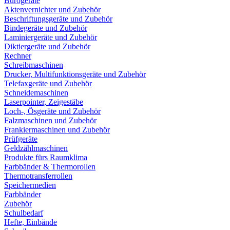
Bürogeräte
Aktenvernichter und Zubehör
Beschriftungsgeräte und Zubehör
Bindegeräte und Zubehör
Laminiergeräte und Zubehör
Diktiergeräte und Zubehör
Rechner
Schreibmaschinen
Drucker, Multifunktionsgeräte und Zubehör
Telefaxgeräte und Zubehör
Schneidemaschinen
Laserpointer, Zeigestäbe
Loch-, Ösgeräte und Zubehör
Falzmaschinen und Zubehör
Frankiermaschinen und Zubehör
Prüfgeräte
Geldzählmaschinen
Produkte fürs Raumklima
Farbbänder & Thermorollen
Thermotransferrollen
Speichermedien
Farbbänder
Zubehör
Schulbedarf
Hefte, Einbände