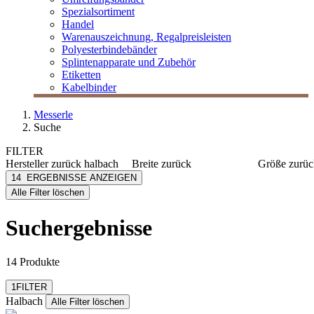
Spezialsortiment
Handel
Warenauszeichnung, Regalpreisleisten
Polyesterbindebänder
Splintenapparate und Zubehör
Etiketten
Kabelbinder
Messerle
Suche
FILTER
Hersteller
zurück
halbach
Breite
zurück
Größe
zurüc
Halbach
1 mm
9,5mx2,
14
ERGEBNISSE ANZEIGEN
[e] one
10 mm
7mx2,8 
Alle Filter löschen
[I`KU]
15 mm
50mx6 
mehr anzeigen
mehr anzeig
3L
Suchergebnisse
3M
Abus
mehr anzeigen
14 Produkte
Filter zurücksetzen
1
FILTER
Halbach
Alle Filter löschen