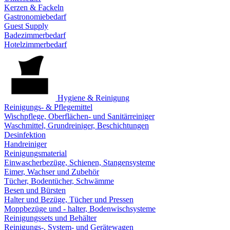
Kerzen & Fackeln
Gastronomiebedarf
Guest Supply
Badezimmerbedarf
Hotelzimmerbedarf
Hygiene & Reinigung
Reinigungs- & Pflegemittel
Wischpflege, Oberflächen- und Sanitärreiniger
Waschmittel, Grundreiniger, Beschichtungen
Desinfektion
Handreiniger
Reinigungsmaterial
Einwascherbezüge, Schienen, Stangensysteme
Eimer, Wachser und Zubehör
Tücher, Bodentücher, Schwämme
Besen und Bürsten
Halter und Bezüge, Tücher und Pressen
Moppbezüge und - halter, Bodenwischsysteme
Reinigungssets und Behälter
Reinigungs-, System- und Gerätewagen