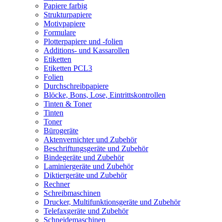
Papiere farbig
Strukturpapiere
Motivpapiere
Formulare
Plotterpapiere und -folien
Additions- und Kassarollen
Etiketten
Etiketten PCL3
Folien
Durchschreibpapiere
Blöcke, Bons, Lose, Eintrittskontrollen
Tinten & Toner
Tinten
Toner
Bürogeräte
Aktenvernichter und Zubehör
Beschriftungsgeräte und Zubehör
Bindegeräte und Zubehör
Laminiergeräte und Zubehör
Diktiergeräte und Zubehör
Rechner
Schreibmaschinen
Drucker, Multifunktionsgeräte und Zubehör
Telefaxgeräte und Zubehör
Schneidemaschinen