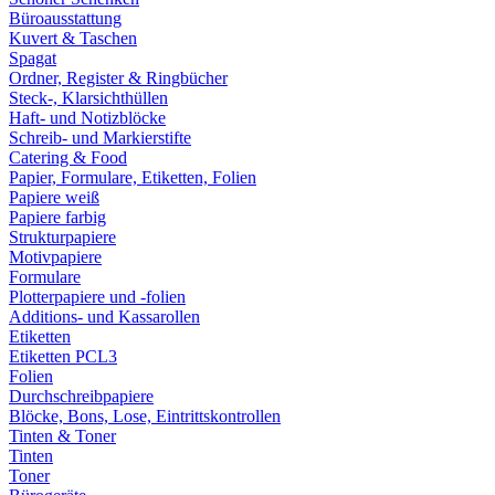
Büroausstattung
Kuvert & Taschen
Spagat
Ordner, Register & Ringbücher
Steck-, Klarsichthüllen
Haft- und Notizblöcke
Schreib- und Markierstifte
Catering & Food
Papier, Formulare, Etiketten, Folien
Papiere weiß
Papiere farbig
Strukturpapiere
Motivpapiere
Formulare
Plotterpapiere und -folien
Additions- und Kassarollen
Etiketten
Etiketten PCL3
Folien
Durchschreibpapiere
Blöcke, Bons, Lose, Eintrittskontrollen
Tinten & Toner
Tinten
Toner