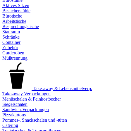
Bürostühle
Aktives Sitzen
Besucherstühle
Bürotische
Arbeitstische
Besprechungstische
Stauraum
Schränke
Container
Zubehör
Garderoben
Mülltrennung
Take-away & Lebensmittelverp.
Take-away Verpackungen
Menüschalen & Feinkostbecher
Siegelschalen
Sandwich-Verpackungen
Pizzakartons
Pommes-, Snackschalen und -tüten
Catering
Tragetaschen & Transportboxen