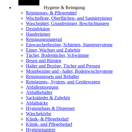
Hygiene & Reinigung
Reinigungs- & Pflegemittel
Wischpflege, Oberflächen- und Sanitärreiniger
Waschmittel, Grundreiniger, Beschichtungen
Desinfektion
Handreiniger
Reinigungsmaterial
Einwascherbezüge, Schienen, Stangensysteme
Eimer, Wachser und Zubehör
Tücher, Bodentücher, Schwämme
Besen und Bürsten
Halter und Bezüge, Tücher und Pressen
Moppbezüge und - halter, Bodenwischsysteme
Reinigungssets und Behälter
Reinigungs-, System- und Gerätewagen
Abfallentsorgung
Abfallbehälter
Sackständer & Zubehör
Abfallsäcke
Hygienebags & Dispenser
Wäschekörbe
Klinik- & Pflegebedarf
Klinik- und Pflegebedarf
Hygienepapiere