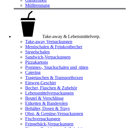
Garderoben
Mülltrennung
Take-away & Lebensmittelverp.
Take-away Verpackungen
Menüschalen & Feinkostbecher
Siegelschalen
Sandwich-Verpackungen
Pizzakartons
Pommes-, Snackschalen und -tüten
Catering
Tragetaschen & Transportboxen
Einweg-Geschirr
Becher, Flaschen & Zubehör
Lebensmittelverpackungen
Beutel & Verschlüsse
Etiketten & Banderolen
Behälter, Dosen & Trays
Obst- & Gemüse-Verpackungen
Fischverpackungen
Feingebäck-Verpackungen