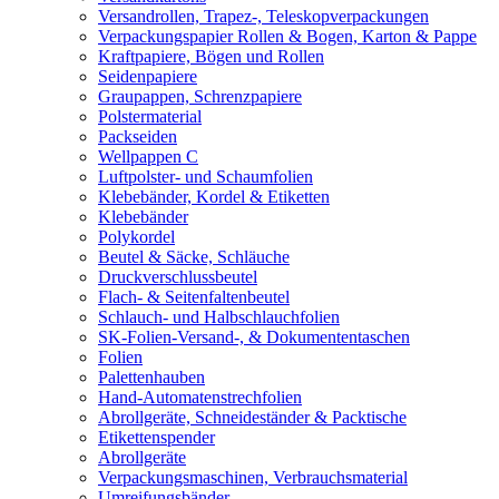
Versandrollen, Trapez-, Teleskopverpackungen
Verpackungspapier Rollen & Bogen, Karton & Pappe
Kraftpapiere, Bögen und Rollen
Seidenpapiere
Graupappen, Schrenzpapiere
Polstermaterial
Packseiden
Wellpappen C
Luftpolster- und Schaumfolien
Klebebänder, Kordel & Etiketten
Klebebänder
Polykordel
Beutel & Säcke, Schläuche
Druckverschlussbeutel
Flach- & Seitenfaltenbeutel
Schlauch- und Halbschlauchfolien
SK-Folien-Versand-, & Dokumententaschen
Folien
Palettenhauben
Hand-Automatenstrechfolien
Abrollgeräte, Schneideständer & Packtische
Etikettenspender
Abrollgeräte
Verpackungsmaschinen, Verbrauchsmaterial
Umreifungsbänder