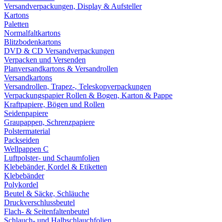
Versandverpackungen, Display & Aufsteller
Kartons
Paletten
Normalfaltkartons
Blitzbodenkartons
DVD & CD Versandverpackungen
Verpacken und Versenden
Planversandkartons & Versandrollen
Versandkartons
Versandrollen, Trapez-, Teleskopverpackungen
Verpackungspapier Rollen & Bogen, Karton & Pappe
Kraftpapiere, Bögen und Rollen
Seidenpapiere
Graupappen, Schrenzpapiere
Polstermaterial
Packseiden
Wellpappen C
Luftpolster- und Schaumfolien
Klebebänder, Kordel & Etiketten
Klebebänder
Polykordel
Beutel & Säcke, Schläuche
Druckverschlussbeutel
Flach- & Seitenfaltenbeutel
Schlauch- und Halbschlauchfolien