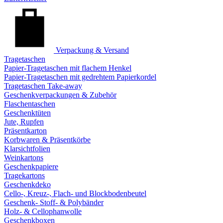
Verpackung & Versand
Tragetaschen
Papier-Tragetaschen mit flachem Henkel
Papier-Tragetaschen mit gedrehtem Papierkordel
Tragetaschen Take-away
Geschenkverpackungen & Zubehör
Flaschentaschen
Geschenktüten
Jute, Rupfen
Präsentkarton
Korbwaren & Präsentkörbe
Klarsichtfolien
Weinkartons
Geschenkpapiere
Tragekartons
Geschenkdeko
Cello-, Kreuz-, Flach- und Blockbodenbeutel
Geschenk- Stoff- & Polybänder
Holz- & Cellophanwolle
Geschenkboxen