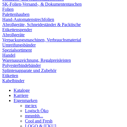
SK-Folien-Versand-, & Dokumententaschen
Folien
Palettenhauben
Hand-Automatenstrechfolien
Abrollgeräte, Schneideständer & Packtische
Etikettenspender
Abrollgeräte
Verpackungsmaschinen, Verbrauchsmaterial
Umreifungsbänder
Spezialsortiment
Handel
Warenauszeichnung, Regalpreisleisten
Polyesterbindebänder
Splintenapparate und Zubehör
Etiketten
Kabelbinder
Kataloge
Karriere
Eigenmarken
me:tex
Logisch Öko
mmmhh...
Cool and Fresh
LOGO & [I´KU]