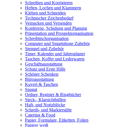
Schreiben und Korrigieren
Heften, Lochen und Klammern
Kleben und Schneiden
Technischer Zeichenbedarf
Verpacken und Versenden
Konferenz, Schulung und Planung
Präsentation und Prospektorganisation
Schreibtischorganisation
Computer und Smartphone Zubehör
Stempel und Zubehör
Timer, Kalender und Jahresplaner
Taschen, Koffer und Lederwaren
Geschäftsausstattung
Schutz und Erste Hilfe
Schöner Schenken
Büroausstattung
Kuvert & Taschen
Spagat
Ordner, Register & Ringbücher
Steck-, Klarsichthüllen
Haft- und Notizblöcke
Schreib- und Markierstifte
Catering & Food
Papier, Formulare, Etiketten, Folien
Papiere weiß