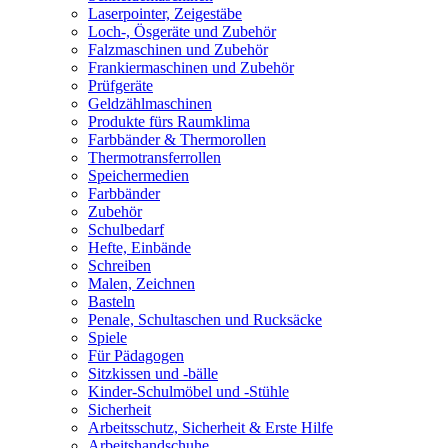
Laserpointer, Zeigestäbe
Loch-, Ösgeräte und Zubehör
Falzmaschinen und Zubehör
Frankiermaschinen und Zubehör
Prüfgeräte
Geldzählmaschinen
Produkte fürs Raumklima
Farbbänder & Thermorollen
Thermotransferrollen
Speichermedien
Farbbänder
Zubehör
Schulbedarf
Hefte, Einbände
Schreiben
Malen, Zeichnen
Basteln
Penale, Schultaschen und Rucksäcke
Spiele
Für Pädagogen
Sitzkissen und -bälle
Kinder-Schulmöbel und -Stühle
Sicherheit
Arbeitsschutz, Sicherheit & Erste Hilfe
Arbeitshandschuhe