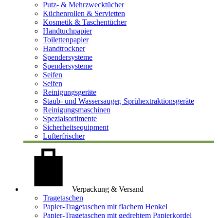
Putz- & Mehrzwecktücher
Küchenrollen & Servietten
Kosmetik & Taschentücher
Handtuchpapier
Toilettenpapier
Handtrockner
Spendersysteme
Spendersysteme
Seifen
Seifen
Reinigungsgeräte
Staub- und Wassersauger, Sprühextraktionsgeräte
Reinigungsmaschinen
Spezialsortimente
Sicherheitsequipment
Lufterfrischer
Verpackung & Versand
Tragetaschen
Papier-Tragetaschen mit flachem Henkel
Papier-Tragetaschen mit gedrehtem Papierkordel