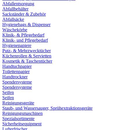
Abfallentsorgung
Abfallbehälter
Sackständer & Zubehör
Abfallsäcke
Hygienebags & Dispenser
Wäschekörbe
Klinik- & Pflegebedarf
Klinik- und Pflegebedarf
Hygienepapiere
Putz- & Mehrzwecktücher
Küchenrollen & Servietten
Kosmetik & Taschentücher
Handtuchpapier
Toilettenpapier
Handtrockner
Spendersysteme
Spendersysteme
Seifen
Seifen
Reinigungsgeräte
Staub- und Wassersauger, Sprühextraktionsgeräte
Reinigungsmaschinen
Spezialsortimente
Sicherheitsequipment
Lufterfrischer