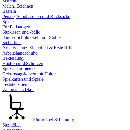
Schreiben
Malen, Zeichnen
Basteln
Penale, Schultaschen und Rucksäcke
Spiele
Für Pädagogen
Sitzkissen und -bälle
Kinder-Schulmöbel und -Stühle
Sicherheit
Arbeitsschutz, Sicherheit & Erste Hilfe
Arbeitshandschuhe
Bekleidung
Hauben und Schürzen
Spezialsortimente
Geburtstagskerzen mit Halter
Spielkarten und Spiele
Festutensilien
Weihnachtsdekor
Büromöbel & Planung
Sitzmöbel