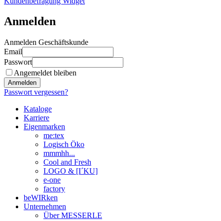
Kundenbefragung Widget
Anmelden
Anmelden Geschäftskunde
Email
Passwort
Angemeldet bleiben
Anmelden
Passwort vergessen?
Kataloge
Karriere
Eigenmarken
me:tex
Logisch Öko
mmmhh...
Cool and Fresh
LOGO & [I´KU]
e-one
factory
beWIRken
Unternehmen
Über MESSERLE