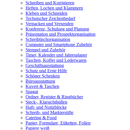
Schreiben und Korrigieren
Heften, Lochen und Klammern
Kleben und Schneiden
Technischer Zeichenbedarf
Verpacken und Versenden
Konferenz, Schulung und Planung
Präsentation und Prospektorganisation
Schreibtischorganisation
Computer und Smartphone Zubehör
Stempel und Zubehör
Timer, Kalender und Jahresplaner
Taschen, Koffer und Lederwaren
Geschäftsausstattung
Schutz und Erste Hilfe
Schöner Schenken
Büroausstattung
Kuvert & Taschen
Spagat
Ordner, Register & Ringbücher
Steck-, Klarsichthüllen
Haft- und Notizblöcke
Schreib- und Markierstifte
Catering & Food
Papier, Formulare, Etiketten, Folien
Papiere weiß