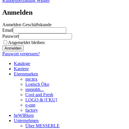
Kundenbefragung Widget
Anmelden
Anmelden Geschäftskunde
Email
Passwort
Angemeldet bleiben
Anmelden
Passwort vergessen?
Kataloge
Karriere
Eigenmarken
me:tex
Logisch Öko
mmmhh...
Cool and Fresh
LOGO & [I´KU]
e-one
factory
beWIRken
Unternehmen
Über MESSERLE