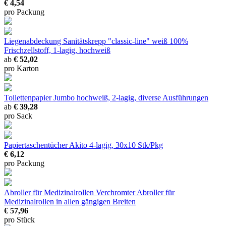
€ 4,54
pro Packung
Liegenabdeckung Sanitätskrepp "classic-line" weiß
100%
Frischzellstoff, 1-lagig, hochweiß
ab
€ 52,02
pro Karton
Toilettenpapier Jumbo
hochweiß, 2-lagig, diverse Ausführungen
ab
€ 39,28
pro Sack
Papiertaschentücher Akito
4-lagig, 30x10 Stk/Pkg
€ 6,12
pro Packung
Abroller für Medizinalrollen
Verchromter Abroller für
Medizinalrollen in allen gängigen Breiten
€ 57,96
pro Stück