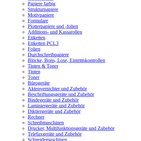
Papiere farbig
Strukturpapiere
Motivpapiere
Formulare
Plotterpapiere und -folien
Additions- und Kassarollen
Etiketten
Etiketten PCL3
Folien
Durchschreibpapiere
Blöcke, Bons, Lose, Eintrittskontrollen
Tinten & Toner
Tinten
Toner
Bürogeräte
Aktenvernichter und Zubehör
Beschriftungsgeräte und Zubehör
Bindegeräte und Zubehör
Laminiergeräte und Zubehör
Diktiergeräte und Zubehör
Rechner
Schreibmaschinen
Drucker, Multifunktionsgeräte und Zubehör
Telefaxgeräte und Zubehör
Schneidemaschinen