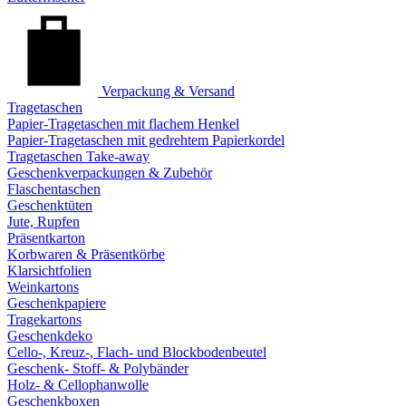
Verpackung & Versand
Tragetaschen
Papier-Tragetaschen mit flachem Henkel
Papier-Tragetaschen mit gedrehtem Papierkordel
Tragetaschen Take-away
Geschenkverpackungen & Zubehör
Flaschentaschen
Geschenktüten
Jute, Rupfen
Präsentkarton
Korbwaren & Präsentkörbe
Klarsichtfolien
Weinkartons
Geschenkpapiere
Tragekartons
Geschenkdeko
Cello-, Kreuz-, Flach- und Blockbodenbeutel
Geschenk- Stoff- & Polybänder
Holz- & Cellophanwolle
Geschenkboxen