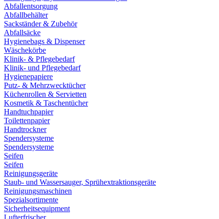
Abfallentsorgung
Abfallbehälter
Sackständer & Zubehör
Abfallsäcke
Hygienebags & Dispenser
Wäschekörbe
Klinik- & Pflegebedarf
Klinik- und Pflegebedarf
Hygienepapiere
Putz- & Mehrzwecktücher
Küchenrollen & Servietten
Kosmetik & Taschentücher
Handtuchpapier
Toilettenpapier
Handtrockner
Spendersysteme
Spendersysteme
Seifen
Seifen
Reinigungsgeräte
Staub- und Wassersauger, Sprühextraktionsgeräte
Reinigungsmaschinen
Spezialsortimente
Sicherheitsequipment
Lufterfrischer