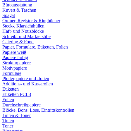
Büroausstattung
Kuvert & Taschen
Spagat
Ordner, Register & Ringbücher
Steck-, Klarsichthüllen
Haft- und Notizblöcke
Schreib- und Markierstifte
Catering & Food
Papier, Formulare, Etiketten, Folien
Papiere weiß
Papiere farbig
Strukturpapiere
Motivpapiere
Formulare
Plotterpapiere und -folien
Additions- und Kassarollen
Etiketten
Etiketten PCL3
Folien
Durchschreibpapiere
Blöcke, Bons, Lose, Eintrittskontrollen
Tinten & Toner
Tinten
Toner