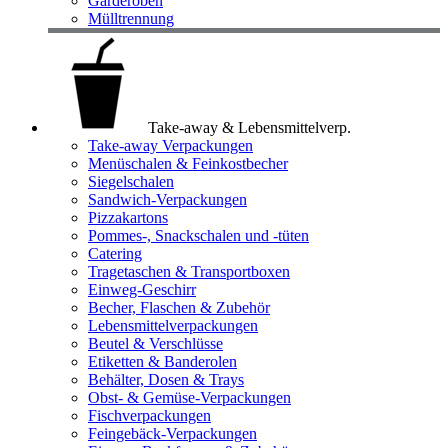
Garderoben
Mülltrennung
Take-away & Lebensmittelverp.
Take-away Verpackungen
Menüschalen & Feinkostbecher
Siegelschalen
Sandwich-Verpackungen
Pizzakartons
Pommes-, Snackschalen und -tüten
Catering
Tragetaschen & Transportboxen
Einweg-Geschirr
Becher, Flaschen & Zubehör
Lebensmittelverpackungen
Beutel & Verschlüsse
Etiketten & Banderolen
Behälter, Dosen & Trays
Obst- & Gemüse-Verpackungen
Fischverpackungen
Feingebäck-Verpackungen