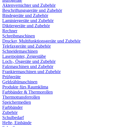
Bürogeräte
Aktenvernichter und Zubehör
Beschriftungsgeräte und Zubehör
Bindegeräte und Zubehör
Laminiergeräte und Zubehör
Diktiergeräte und Zubehör
Rechner
Schreibmaschinen
Drucker, Multifunktionsgeräte und Zubehör
Telefaxgeräte und Zubehör
Schneidemaschinen
Laserpointer, Zeigestäbe
Loch-, Ösgeräte und Zubehör
Falzmaschinen und Zubehör
Frankiermaschinen und Zubehör
Prüfgeräte
Geldzählmaschinen
Produkte fürs Raumklima
Farbbänder & Thermorollen
Thermotransferrollen
Speichermedien
Farbbänder
Zubehör
Schulbedarf
Hefte, Einbände