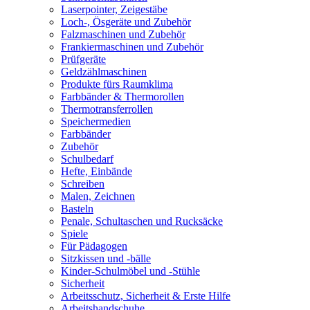
Laserpointer, Zeigestäbe
Loch-, Ösgeräte und Zubehör
Falzmaschinen und Zubehör
Frankiermaschinen und Zubehör
Prüfgeräte
Geldzählmaschinen
Produkte fürs Raumklima
Farbbänder & Thermorollen
Thermotransferrollen
Speichermedien
Farbbänder
Zubehör
Schulbedarf
Hefte, Einbände
Schreiben
Malen, Zeichnen
Basteln
Penale, Schultaschen und Rucksäcke
Spiele
Für Pädagogen
Sitzkissen und -bälle
Kinder-Schulmöbel und -Stühle
Sicherheit
Arbeitsschutz, Sicherheit & Erste Hilfe
Arbeitshandschuhe