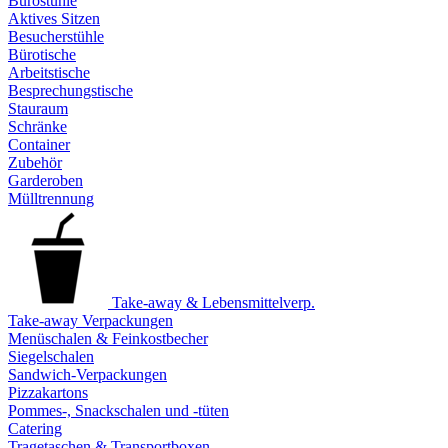
Bürostühle
Aktives Sitzen
Besucherstühle
Bürotische
Arbeitstische
Besprechungstische
Stauraum
Schränke
Container
Zubehör
Garderoben
Mülltrennung
Take-away & Lebensmittelverp.
Take-away Verpackungen
Menüschalen & Feinkostbecher
Siegelschalen
Sandwich-Verpackungen
Pizzakartons
Pommes-, Snackschalen und -tüten
Catering
Tragetaschen & Transportboxen