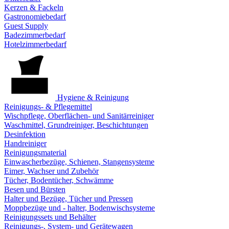
Kerzen & Fackeln
Gastronomiebedarf
Guest Supply
Badezimmerbedarf
Hotelzimmerbedarf
Hygiene & Reinigung
Reinigungs- & Pflegemittel
Wischpflege, Oberflächen- und Sanitärreiniger
Waschmittel, Grundreiniger, Beschichtungen
Desinfektion
Handreiniger
Reinigungsmaterial
Einwascherbezüge, Schienen, Stangensysteme
Eimer, Wachser und Zubehör
Tücher, Bodentücher, Schwämme
Besen und Bürsten
Halter und Bezüge, Tücher und Pressen
Moppbezüge und - halter, Bodenwischsysteme
Reinigungssets und Behälter
Reinigungs-, System- und Gerätewagen