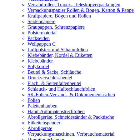
Versandrollen, Trapez-, Teleskopverpackungen
Verpackungspapier Rollen & Bogen, Karton & Pappe
Kraftpapiere, Bögen und Rollen
Seidenpapiere
Graupappen, Schrenzpapiere
Polstermaterial
Packseiden
Wellpappen C
Luftpolster- und Schaumfolien
Klebebänder, Kordel & Etiketten
Klebebänder
Polykordel
Beutel & Säcke, Schläuche
Druckverschlussbeutel
Flach- & Seitenfaltenbeutel
Schlauch- und Halbschlauchfolien
SK-Folien-Versand-, & Dokumententaschen
Folien
Palettenhauben
Hand-Automatenstrechfolien
Abrollgeräte, Schneideständer & Packtische
Etikettenspender
Abrollgeräte
Verpackungsmaschinen, Verbrauchsmaterial
Umreifungsbänder