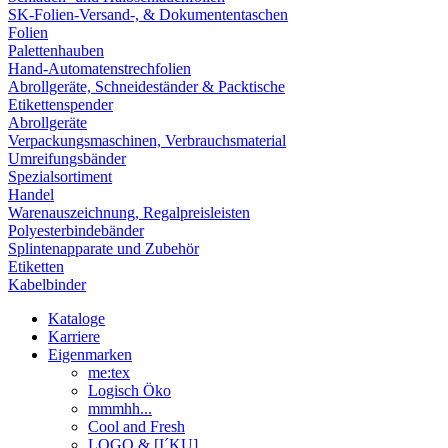
SK-Folien-Versand-, & Dokumententaschen
Folien
Palettenhauben
Hand-Automatenstrechfolien
Abrollgeräte, Schneideständer & Packtische
Etikettenspender
Abrollgeräte
Verpackungsmaschinen, Verbrauchsmaterial
Umreifungsbänder
Spezialsortiment
Handel
Warenauszeichnung, Regalpreisleisten
Polyesterbindebänder
Splintenapparate und Zubehör
Etiketten
Kabelbinder
Kataloge
Karriere
Eigenmarken
me:tex
Logisch Öko
mmmhh...
Cool and Fresh
LOGO & [I´KU]