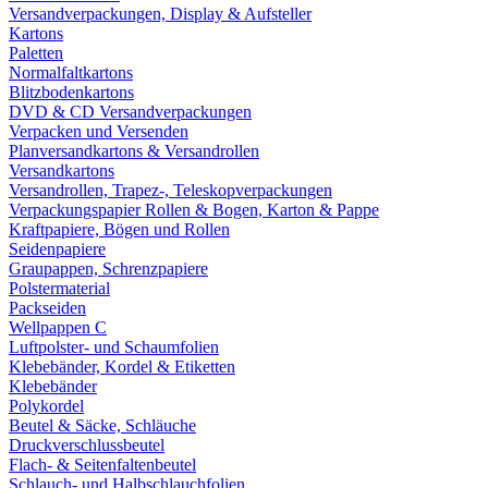
Versandverpackungen, Display & Aufsteller
Kartons
Paletten
Normalfaltkartons
Blitzbodenkartons
DVD & CD Versandverpackungen
Verpacken und Versenden
Planversandkartons & Versandrollen
Versandkartons
Versandrollen, Trapez-, Teleskopverpackungen
Verpackungspapier Rollen & Bogen, Karton & Pappe
Kraftpapiere, Bögen und Rollen
Seidenpapiere
Graupappen, Schrenzpapiere
Polstermaterial
Packseiden
Wellpappen C
Luftpolster- und Schaumfolien
Klebebänder, Kordel & Etiketten
Klebebänder
Polykordel
Beutel & Säcke, Schläuche
Druckverschlussbeutel
Flach- & Seitenfaltenbeutel
Schlauch- und Halbschlauchfolien