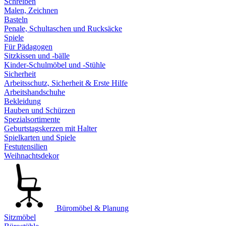
Schreiben
Malen, Zeichnen
Basteln
Penale, Schultaschen und Rucksäcke
Spiele
Für Pädagogen
Sitzkissen und -bälle
Kinder-Schulmöbel und -Stühle
Sicherheit
Arbeitsschutz, Sicherheit & Erste Hilfe
Arbeitshandschuhe
Bekleidung
Hauben und Schürzen
Spezialsortimente
Geburtstagskerzen mit Halter
Spielkarten und Spiele
Festutensilien
Weihnachtsdekor
Büromöbel & Planung
Sitzmöbel