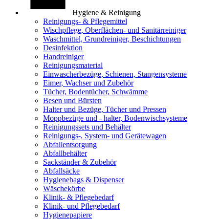
Hygiene & Reinigung
Reinigungs- & Pflegemittel
Wischpflege, Oberflächen- und Sanitärreiniger
Waschmittel, Grundreiniger, Beschichtungen
Desinfektion
Handreiniger
Reinigungsmaterial
Einwascherbezüge, Schienen, Stangensysteme
Eimer, Wachser und Zubehör
Tücher, Bodentücher, Schwämme
Besen und Bürsten
Halter und Bezüge, Tücher und Pressen
Moppbezüge und - halter, Bodenwischsysteme
Reinigungssets und Behälter
Reinigungs-, System- und Gerätewagen
Abfallentsorgung
Abfallbehälter
Sackständer & Zubehör
Abfallsäcke
Hygienebags & Dispenser
Wäschekörbe
Klinik- & Pflegebedarf
Klinik- und Pflegebedarf
Hygienepapiere