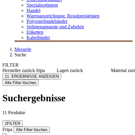
Spezialsortiment
Handel
Warenauszeichnung, Regalpreisleisten
Polyesterbindebänder
Splintenapparate und Zubehör
Etiketten
Kabelbinder
Messerle
Suche
FILTER
Hersteller
zurück
fripa
Lagen
zurück
Material
zur
Fripa
1-lagig
100% Fri
11
ERGEBNISSE ANZEIGEN
[e] one
2-lagig
Recyclin
Alle Filter löschen
[I`KU]
3-lagig
Zellstoff
3L
4-lagig
Metall/K
Suchergebnisse
3M
Metall
Abus
mehr anzeigen
11 Produkte
Filter zurücksetzen
1
FILTER
Fripa
Alle Filter löschen