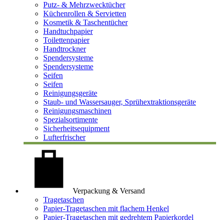
Putz- & Mehrzwecktücher
Küchenrollen & Servietten
Kosmetik & Taschentücher
Handtuchpapier
Toilettenpapier
Handtrockner
Spendersysteme
Spendersysteme
Seifen
Seifen
Reinigungsgeräte
Staub- und Wassersauger, Sprühextraktionsgeräte
Reinigungsmaschinen
Spezialsortimente
Sicherheitsequipment
Lufterfrischer
Verpackung & Versand
Tragetaschen
Papier-Tragetaschen mit flachem Henkel
Papier-Tragetaschen mit gedrehtem Papierkordel