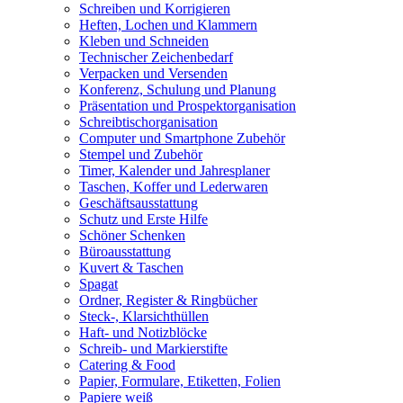
Schreiben und Korrigieren
Heften, Lochen und Klammern
Kleben und Schneiden
Technischer Zeichenbedarf
Verpacken und Versenden
Konferenz, Schulung und Planung
Präsentation und Prospektorganisation
Schreibtischorganisation
Computer und Smartphone Zubehör
Stempel und Zubehör
Timer, Kalender und Jahresplaner
Taschen, Koffer und Lederwaren
Geschäftsausstattung
Schutz und Erste Hilfe
Schöner Schenken
Büroausstattung
Kuvert & Taschen
Spagat
Ordner, Register & Ringbücher
Steck-, Klarsichthüllen
Haft- und Notizblöcke
Schreib- und Markierstifte
Catering & Food
Papier, Formulare, Etiketten, Folien
Papiere weiß