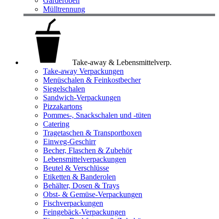
Garderoben
Mülltrennung
Take-away & Lebensmittelverp.
Take-away Verpackungen
Menüschalen & Feinkostbecher
Siegelschalen
Sandwich-Verpackungen
Pizzakartons
Pommes-, Snackschalen und -tüten
Catering
Tragetaschen & Transportboxen
Einweg-Geschirr
Becher, Flaschen & Zubehör
Lebensmittelverpackungen
Beutel & Verschlüsse
Etiketten & Banderolen
Behälter, Dosen & Trays
Obst- & Gemüse-Verpackungen
Fischverpackungen
Feingebäck-Verpackungen