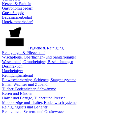
Kerzen & Fackeln
Gastronomiebedarf
Guest Supply
Badezimmerbedarf
Hotelzimmerbedarf
Hygiene & Reinigung
Reinigungs- & Pflegemittel
Wischpflege, Oberflächen- und Sanitärreiniger
Waschmittel, Grundreiniger, Beschichtungen
Desinfektion
Handreiniger
Reinigungsmaterial
Einwascherbezüge, Schienen, Stangensysteme
Eimer, Wachser und Zubehör
Tücher, Bodentücher, Schwämme
Besen und Bürsten
Halter und Bezüge, Tücher und Pressen
Moppbezüge und - halter, Bodenwischsysteme
Reinigungssets und Behälter
Reinigungs-, System- und Gerätewagen