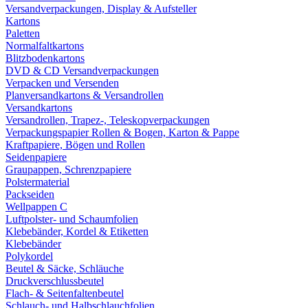
Versandverpackungen, Display & Aufsteller
Kartons
Paletten
Normalfaltkartons
Blitzbodenkartons
DVD & CD Versandverpackungen
Verpacken und Versenden
Planversandkartons & Versandrollen
Versandkartons
Versandrollen, Trapez-, Teleskopverpackungen
Verpackungspapier Rollen & Bogen, Karton & Pappe
Kraftpapiere, Bögen und Rollen
Seidenpapiere
Graupappen, Schrenzpapiere
Polstermaterial
Packseiden
Wellpappen C
Luftpolster- und Schaumfolien
Klebebänder, Kordel & Etiketten
Klebebänder
Polykordel
Beutel & Säcke, Schläuche
Druckverschlussbeutel
Flach- & Seitenfaltenbeutel
Schlauch- und Halbschlauchfolien