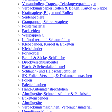
Versandrollen, Trapez-, Teleskopverpackungen
Verpackungspapier Rollen & Bogen, Karton & Pappe
Kraftpapiere, Bögen und Rollen
Seidenpapiere
Graupappen, Schrenzpapiere
Polstermaterial
Packseiden
Wellpappen C
Luftpolster- und Schaumfolien
Klebebänder, Kordel & Etiketten
Klebebänder
Polykordel
Beutel & Säcke, Schläuche
Druckverschlussbeutel
Flach- & Seitenfaltenbeutel
Schlauch- und Halbschlauchfolien
SK-Folien-Versand-, & Dokumententaschen
Folien
Palettenhauben
Hand-Automatenstrechfolien
Abrollgeräte, Schneideständer & Packtische
Etikettenspender
Abrollgeräte
Verpackungsmaschinen, Verbrauchsmaterial
Umreifungsbänder