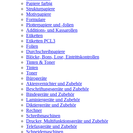
Papiere farbig
Strukturpapiere
Motivpapiere
Formulare
Plotterpapiere und -folien
Additions- und Kassarollen
Etiketten
Etiketten PCL3
Folien
Durchschreibpapiere
Blöcke, Bons, Lose, Eintrittskontrollen
Tinten & Toner
Tinten
Toner
Bürogeräte
Aktenvernichter und Zubehör
Beschriftungsgeräte und Zubehör
Bindegeräte und Zubehör
Laminiergeräte und Zubehör
Diktiergeräte und Zubehör
Rechner
Schreibmaschinen
Drucker, Multifunktionsgeräte und Zubehör
Telefaxgeräte und Zubehör
Schneidemaschinen