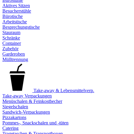
Bürostühle
Aktives Sitzen
Besucherstühle
Bürotische
Arbeitstische
Besprechungstische
Stauraum
Schränke
Container
Zubehör
Garderoben
Mülltrennung
Take-away & Lebensmittelverp.
Take-away Verpackungen
Menüschalen & Feinkostbecher
Siegelschalen
Sandwich-Verpackungen
Pizzakartons
Pommes-, Snackschalen und -tüten
Catering
Tragetaschen & Transportboxen