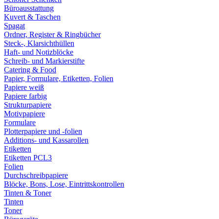
Büroausstattung
Kuvert & Taschen
Spagat
Ordner, Register & Ringbücher
Steck-, Klarsichthüllen
Haft- und Notizblöcke
Schreib- und Markierstifte
Catering & Food
Papier, Formulare, Etiketten, Folien
Papiere weiß
Papiere farbig
Strukturpapiere
Motivpapiere
Formulare
Plotterpapiere und -folien
Additions- und Kassarollen
Etiketten
Etiketten PCL3
Folien
Durchschreibpapiere
Blöcke, Bons, Lose, Eintrittskontrollen
Tinten & Toner
Tinten
Toner