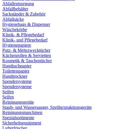
Abfallentsorgung
Abfallbehälter
Sackständer & Zubehör
Abfallsäcke
Hygienebags & Dispenser
Wäschekörbe
Klinik- & Pflegebedarf
Klinik- und Pflegebedarf
Hygienepapiere
Putz- & Mehrzwecktücher
Küchenrollen & Servietten
Kosmetik & Taschentücher
Handtuchpapier
Toilettenpapier
Handtrockner
Spendersysteme
Spendersysteme
Seifen
Seifen
Reinigungsgeräte
Staub- und Wassersauger, Sprühextraktionsgeräte
Reinigungsmaschinen
Spezialsortimente
Sicherheitsequipment
Lufterfrischer