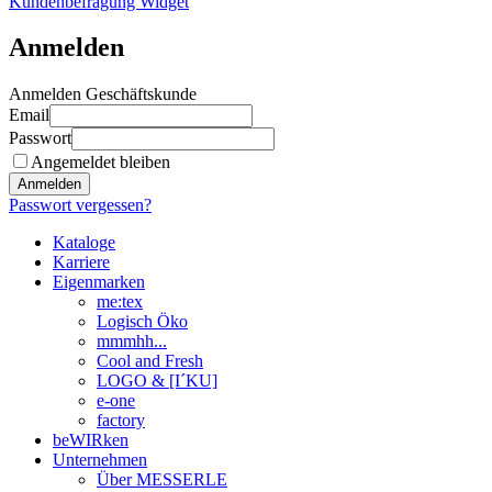
Kundenbefragung Widget
Anmelden
Anmelden Geschäftskunde
Email
Passwort
Angemeldet bleiben
Anmelden
Passwort vergessen?
Kataloge
Karriere
Eigenmarken
me:tex
Logisch Öko
mmmhh...
Cool and Fresh
LOGO & [I´KU]
e-one
factory
beWIRken
Unternehmen
Über MESSERLE