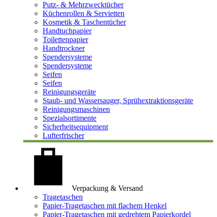
Putz- & Mehrzwecktücher
Küchenrollen & Servietten
Kosmetik & Taschentücher
Handtuchpapier
Toilettenpapier
Handtrockner
Spendersysteme
Spendersysteme
Seifen
Seifen
Reinigungsgeräte
Staub- und Wassersauger, Sprühextraktionsgeräte
Reinigungsmaschinen
Spezialsortimente
Sicherheitsequipment
Lufterfrischer
Verpackung & Versand
Tragetaschen
Papier-Tragetaschen mit flachem Henkel
Papier-Tragetaschen mit gedrehtem Papierkordel