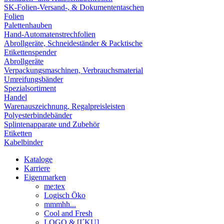
SK-Folien-Versand-, & Dokumententaschen
Folien
Palettenhauben
Hand-Automatenstrechfolien
Abrollgeräte, Schneideständer & Packtische
Etikettenspender
Abrollgeräte
Verpackungsmaschinen, Verbrauchsmaterial
Umreifungsbänder
Spezialsortiment
Handel
Warenauszeichnung, Regalpreisleisten
Polyesterbindebänder
Splintenapparate und Zubehör
Etiketten
Kabelbinder
Kataloge
Karriere
Eigenmarken
me:tex
Logisch Öko
mmmhh...
Cool and Fresh
LOGO & [I´KU]