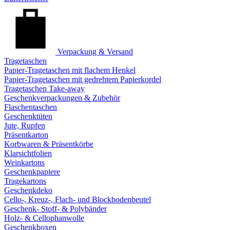
Verpackung & Versand
Tragetaschen
Papier-Tragetaschen mit flachem Henkel
Papier-Tragetaschen mit gedrehtem Papierkordel
Tragetaschen Take-away
Geschenkverpackungen & Zubehör
Flaschentaschen
Geschenktüten
Jute, Rupfen
Präsentkarton
Korbwaren & Präsentkörbe
Klarsichtfolien
Weinkartons
Geschenkpapiere
Tragekartons
Geschenkdeko
Cello-, Kreuz-, Flach- und Blockbodenbeutel
Geschenk- Stoff- & Polybänder
Holz- & Cellophanwolle
Geschenkboxen