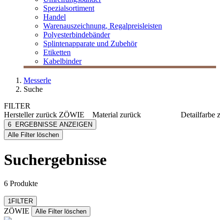
Spezialsortiment
Handel
Warenauszeichnung, Regalpreisleisten
Polyesterbindebänder
Splintenapparate und Zubehör
Etiketten
Kabelbinder
Messerle
Suche
FILTER
Hersteller
zurück
ZÖWIE
Material
zurück
Detailfarbe
ZÖWIE
Papier
blau/silb
6
ERGEBNISSE ANZEIGEN
[e] one
Kraftpapier
braun
Alle Filter löschen
[I`KU]
dunkelbl
3L
gelb/ora
Suchergebnisse
3M
gold
mehr anzeig
Abus
mehr anzeigen
6 Produkte
Filter zurücksetzen
1
FILTER
ZÖWIE
Alle Filter löschen