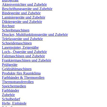
Bürogeräte
Aktenvernichter und Zubehör
Beschriftungsgeräte und Zubehör
Bindegeräte und Zubehör
Laminiergeräte und Zubehör
Diktiergeräte und Zubehör
Rechner
Schreibmaschinen
Drucker, Multifunktionsgeräte und Zubehör
Telefaxgeräte und Zubehör
Schneidemaschinen
Laserpointer, Zeigestäbe
Loch-, Ösgeräte und Zubehör
Falzmaschinen und Zubehör
Frankiermaschinen und Zubehör
Prüfgeräte
Geldzählmaschinen
Produkte fürs Raumklima
Farbbänder & Thermorollen
Thermotransferrollen
Speichermedien
Farbbänder
Zubehör
Schulbedarf
Hefte, Einbände