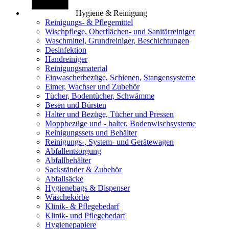
Hygiene & Reinigung
Reinigungs- & Pflegemittel
Wischpflege, Oberflächen- und Sanitärreiniger
Waschmittel, Grundreiniger, Beschichtungen
Desinfektion
Handreiniger
Reinigungsmaterial
Einwascherbezüge, Schienen, Stangensysteme
Eimer, Wachser und Zubehör
Tücher, Bodentücher, Schwämme
Besen und Bürsten
Halter und Bezüge, Tücher und Pressen
Moppbezüge und - halter, Bodenwischsysteme
Reinigungssets und Behälter
Reinigungs-, System- und Gerätewagen
Abfallentsorgung
Abfallbehälter
Sackständer & Zubehör
Abfallsäcke
Hygienebags & Dispenser
Wäschekörbe
Klinik- & Pflegebedarf
Klinik- und Pflegebedarf
Hygienepapiere