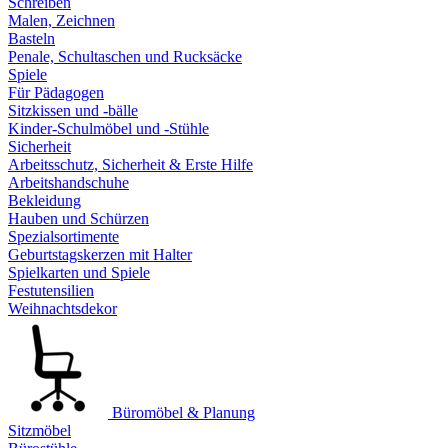
Schreiben
Malen, Zeichnen
Basteln
Penale, Schultaschen und Rucksäcke
Spiele
Für Pädagogen
Sitzkissen und -bälle
Kinder-Schulmöbel und -Stühle
Sicherheit
Arbeitsschutz, Sicherheit & Erste Hilfe
Arbeitshandschuhe
Bekleidung
Hauben und Schürzen
Spezialsortimente
Geburtstagskerzen mit Halter
Spielkarten und Spiele
Festutensilien
Weihnachtsdekor
Büromöbel & Planung
Sitzmöbel