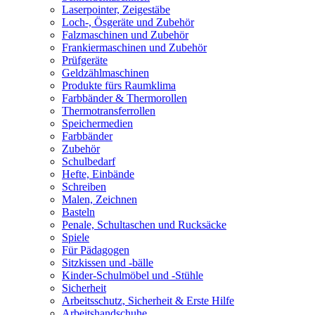
Laserpointer, Zeigestäbe
Loch-, Ösgeräte und Zubehör
Falzmaschinen und Zubehör
Frankiermaschinen und Zubehör
Prüfgeräte
Geldzählmaschinen
Produkte fürs Raumklima
Farbbänder & Thermorollen
Thermotransferrollen
Speichermedien
Farbbänder
Zubehör
Schulbedarf
Hefte, Einbände
Schreiben
Malen, Zeichnen
Basteln
Penale, Schultaschen und Rucksäcke
Spiele
Für Pädagogen
Sitzkissen und -bälle
Kinder-Schulmöbel und -Stühle
Sicherheit
Arbeitsschutz, Sicherheit & Erste Hilfe
Arbeitshandschuhe