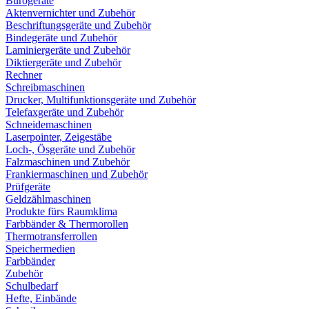
Bürogeräte
Aktenvernichter und Zubehör
Beschriftungsgeräte und Zubehör
Bindegeräte und Zubehör
Laminiergeräte und Zubehör
Diktiergeräte und Zubehör
Rechner
Schreibmaschinen
Drucker, Multifunktionsgeräte und Zubehör
Telefaxgeräte und Zubehör
Schneidemaschinen
Laserpointer, Zeigestäbe
Loch-, Ösgeräte und Zubehör
Falzmaschinen und Zubehör
Frankiermaschinen und Zubehör
Prüfgeräte
Geldzählmaschinen
Produkte fürs Raumklima
Farbbänder & Thermorollen
Thermotransferrollen
Speichermedien
Farbbänder
Zubehör
Schulbedarf
Hefte, Einbände