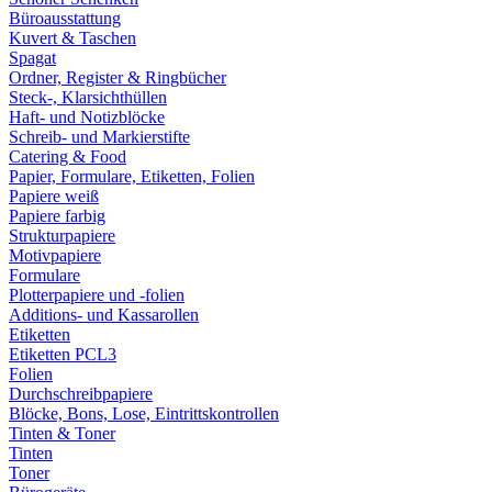
Büroausstattung
Kuvert & Taschen
Spagat
Ordner, Register & Ringbücher
Steck-, Klarsichthüllen
Haft- und Notizblöcke
Schreib- und Markierstifte
Catering & Food
Papier, Formulare, Etiketten, Folien
Papiere weiß
Papiere farbig
Strukturpapiere
Motivpapiere
Formulare
Plotterpapiere und -folien
Additions- und Kassarollen
Etiketten
Etiketten PCL3
Folien
Durchschreibpapiere
Blöcke, Bons, Lose, Eintrittskontrollen
Tinten & Toner
Tinten
Toner