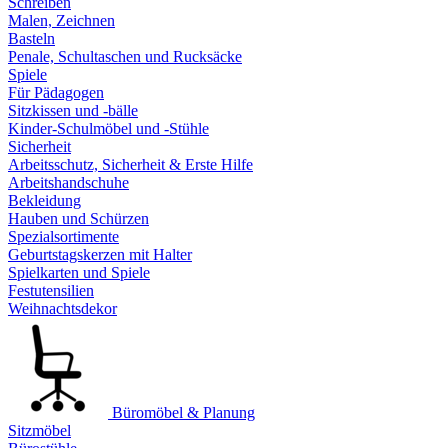
Schreiben
Malen, Zeichnen
Basteln
Penale, Schultaschen und Rucksäcke
Spiele
Für Pädagogen
Sitzkissen und -bälle
Kinder-Schulmöbel und -Stühle
Sicherheit
Arbeitsschutz, Sicherheit & Erste Hilfe
Arbeitshandschuhe
Bekleidung
Hauben und Schürzen
Spezialsortimente
Geburtstagskerzen mit Halter
Spielkarten und Spiele
Festutensilien
Weihnachtsdekor
Büromöbel & Planung
Sitzmöbel