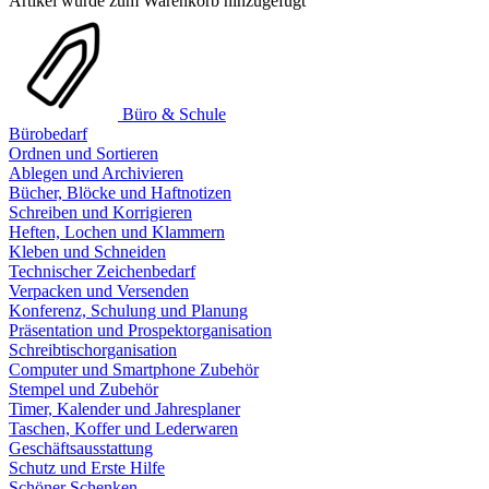
Artikel wurde zum Warenkorb hinzugefügt
Büro & Schule
Bürobedarf
Ordnen und Sortieren
Ablegen und Archivieren
Bücher, Blöcke und Haftnotizen
Schreiben und Korrigieren
Heften, Lochen und Klammern
Kleben und Schneiden
Technischer Zeichenbedarf
Verpacken und Versenden
Konferenz, Schulung und Planung
Präsentation und Prospektorganisation
Schreibtischorganisation
Computer und Smartphone Zubehör
Stempel und Zubehör
Timer, Kalender und Jahresplaner
Taschen, Koffer und Lederwaren
Geschäftsausstattung
Schutz und Erste Hilfe
Schöner Schenken