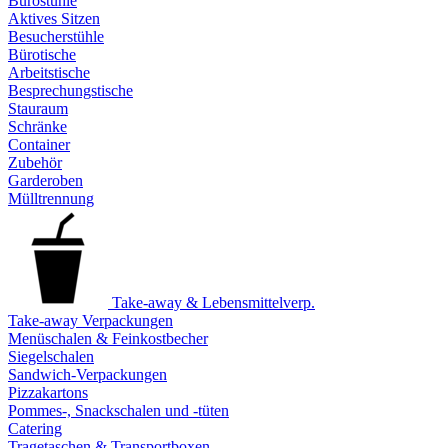
Bürostühle
Aktives Sitzen
Besucherstühle
Bürotische
Arbeitstische
Besprechungstische
Stauraum
Schränke
Container
Zubehör
Garderoben
Mülltrennung
Take-away & Lebensmittelverp.
Take-away Verpackungen
Menüschalen & Feinkostbecher
Siegelschalen
Sandwich-Verpackungen
Pizzakartons
Pommes-, Snackschalen und -tüten
Catering
Tragetaschen & Transportboxen