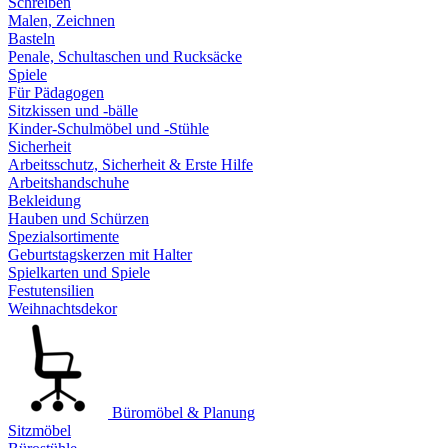
Schreiben
Malen, Zeichnen
Basteln
Penale, Schultaschen und Rucksäcke
Spiele
Für Pädagogen
Sitzkissen und -bälle
Kinder-Schulmöbel und -Stühle
Sicherheit
Arbeitsschutz, Sicherheit & Erste Hilfe
Arbeitshandschuhe
Bekleidung
Hauben und Schürzen
Spezialsortimente
Geburtstagskerzen mit Halter
Spielkarten und Spiele
Festutensilien
Weihnachtsdekor
Büromöbel & Planung
Sitzmöbel