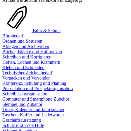
Artikel wurde zum Warenkorb hinzugefügt
Büro & Schule
Bürobedarf
Ordnen und Sortieren
Ablegen und Archivieren
Bücher, Blöcke und Haftnotizen
Schreiben und Korrigieren
Heften, Lochen und Klammern
Kleben und Schneiden
Technischer Zeichenbedarf
Verpacken und Versenden
Konferenz, Schulung und Planung
Präsentation und Prospektorganisation
Schreibtischorganisation
Computer und Smartphone Zubehör
Stempel und Zubehör
Timer, Kalender und Jahresplaner
Taschen, Koffer und Lederwaren
Geschäftsausstattung
Schutz und Erste Hilfe
Schöner Schenken