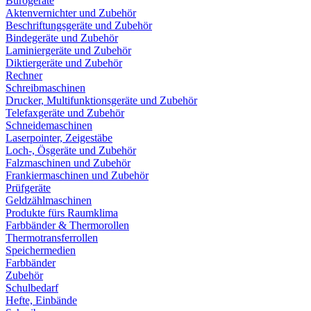
Bürogeräte
Aktenvernichter und Zubehör
Beschriftungsgeräte und Zubehör
Bindegeräte und Zubehör
Laminiergeräte und Zubehör
Diktiergeräte und Zubehör
Rechner
Schreibmaschinen
Drucker, Multifunktionsgeräte und Zubehör
Telefaxgeräte und Zubehör
Schneidemaschinen
Laserpointer, Zeigestäbe
Loch-, Ösgeräte und Zubehör
Falzmaschinen und Zubehör
Frankiermaschinen und Zubehör
Prüfgeräte
Geldzählmaschinen
Produkte fürs Raumklima
Farbbänder & Thermorollen
Thermotransferrollen
Speichermedien
Farbbänder
Zubehör
Schulbedarf
Hefte, Einbände