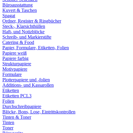
Büroausstattung
Kuvert & Taschen
Spagat
Ordner, Register & Ringbücher
Steck-, Klarsichthüllen
Haft- und Notizblöcke
Schreib- und Markierstifte
Catering & Food
Papier, Formulare, Etiketten, Folien
Papiere weiß
Papiere farbig
Strukturpapiere
Motivpapiere
Formulare
Plotterpapiere und -folien
Additions- und Kassarollen
Etiketten
Etiketten PCL3
Folien
Durchschreibpapiere
Blöcke, Bons, Lose, Eintrittskontrollen
Tinten & Toner
Tinten
Toner