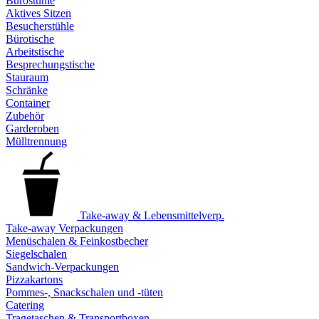
Bürostühle
Aktives Sitzen
Besucherstühle
Bürotische
Arbeitstische
Besprechungstische
Stauraum
Schränke
Container
Zubehör
Garderoben
Mülltrennung
Take-away & Lebensmittelverp.
Take-away Verpackungen
Menüschalen & Feinkostbecher
Siegelschalen
Sandwich-Verpackungen
Pizzakartons
Pommes-, Snackschalen und -tüten
Catering
Tragetaschen & Transportboxen