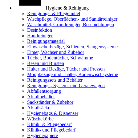
Hygiene & Reinigung
Reinigungs- & Pflegemittel
Wischpflege, Oberflächen- und Sanitärreiniger
Waschmittel, Grundreiniger, Beschichtungen
Desinfektion
Handreiniger
Reinigungsmaterial
Einwascherbezüge, Schienen, Stangensysteme
Eimer, Wachser und Zubehör
Tücher, Bodentücher, Schwämme
Besen und Bürsten
Halter und Bezüge, Tücher und Pressen
Moppbezüge und - halter, Bodenwischsysteme
Reinigungssets und Behälter
Reinigungs-, System- und Gerätewagen
Abfallentsorgung
Abfallbehälter
Sackständer & Zubehör
Abfallsäcke
Hygienebags & Dispenser
Wäschekörbe
Klinik- & Pflegebedarf
Klinik- und Pflegebedarf
Hygienepapiere