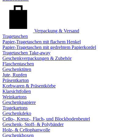
Verpackung & Versand
Tragetaschen
Papier-Tragetaschen mit flachem Henkel
Papier-Tragetaschen mit gedrehtem Papierkordel
Tragetaschen Take-away
Geschenkverpackungen & Zubehör
Flaschentaschen
Geschenktüten
Jute, Rupfen
Präsentkarton
Korbwaren & Präsentkörbe
Klarsichtfolien
Weinkartons
Geschenkpapiere
Tragekartons
Geschenkdeko
Cello-, Kreuz-, Flach- und Blockbodenbeutel
Geschenk- Stoff- & Polybänder
Holz- & Cellophanwolle
Geschenkboxen