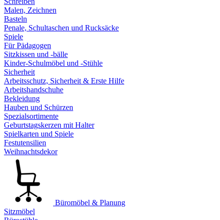
Schreiben
Malen, Zeichnen
Basteln
Penale, Schultaschen und Rucksäcke
Spiele
Für Pädagogen
Sitzkissen und -bälle
Kinder-Schulmöbel und -Stühle
Sicherheit
Arbeitsschutz, Sicherheit & Erste Hilfe
Arbeitshandschuhe
Bekleidung
Hauben und Schürzen
Spezialsortimente
Geburtstagskerzen mit Halter
Spielkarten und Spiele
Festutensilien
Weihnachtsdekor
Büromöbel & Planung
Sitzmöbel