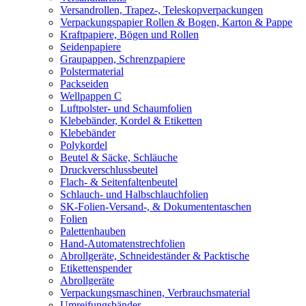
Versandrollen, Trapez-, Teleskopverpackungen
Verpackungspapier Rollen & Bogen, Karton & Pappe
Kraftpapiere, Bögen und Rollen
Seidenpapiere
Graupappen, Schrenzpapiere
Polstermaterial
Packseiden
Wellpappen C
Luftpolster- und Schaumfolien
Klebebänder, Kordel & Etiketten
Klebebänder
Polykordel
Beutel & Säcke, Schläuche
Druckverschlussbeutel
Flach- & Seitenfaltenbeutel
Schlauch- und Halbschlauchfolien
SK-Folien-Versand-, & Dokumententaschen
Folien
Palettenhauben
Hand-Automatenstrechfolien
Abrollgeräte, Schneideständer & Packtische
Etikettenspender
Abrollgeräte
Verpackungsmaschinen, Verbrauchsmaterial
Umreifungsbänder