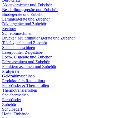
Bürogeräte
Aktenvernichter und Zubehör
Beschriftungsgeräte und Zubehör
Bindegeräte und Zubehör
Laminiergeräte und Zubehör
Diktiergeräte und Zubehör
Rechner
Schreibmaschinen
Drucker, Multifunktionsgeräte und Zubehör
Telefaxgeräte und Zubehör
Schneidemaschinen
Laserpointer, Zeigestäbe
Loch-, Ösgeräte und Zubehör
Falzmaschinen und Zubehör
Frankiermaschinen und Zubehör
Prüfgeräte
Geldzählmaschinen
Produkte fürs Raumklima
Farbbänder & Thermorollen
Thermotransferrollen
Speichermedien
Farbbänder
Zubehör
Schulbedarf
Hefte, Einbände