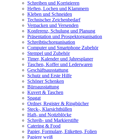
Schreiben und Korrigieren
Heften, Lochen und Klammern
Kleben und Schneiden
Technischer Zeichenbedarf
Verpacken und Versenden
Konferenz, Schulung und Planung
Präsentation und Prospektorganisation
Schreibtischorganisation
Computer und Smartphone Zubehör
Stempel und Zubehör
Timer, Kalender und Jahresplaner
Taschen, Koffer und Lederwaren
Geschäftsausstattung
Schutz und Erste Hilfe
Schöner Schenken
Büroausstattung
Kuvert & Taschen
Spagat
Ordner, Register & Ringbücher
Steck-, Klarsichthüllen
Haft- und Notizblöcke
Schreib- und Markierstifte
Catering & Food
Papier, Formulare, Etiketten, Folien
Papiere weiß