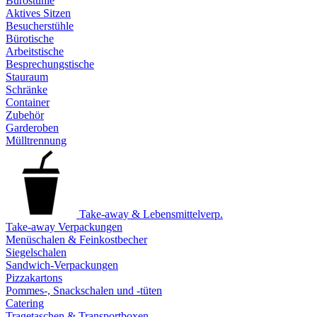
Bürostühle
Aktives Sitzen
Besucherstühle
Bürotische
Arbeitstische
Besprechungstische
Stauraum
Schränke
Container
Zubehör
Garderoben
Mülltrennung
Take-away & Lebensmittelverp.
Take-away Verpackungen
Menüschalen & Feinkostbecher
Siegelschalen
Sandwich-Verpackungen
Pizzakartons
Pommes-, Snackschalen und -tüten
Catering
Tragetaschen & Transportboxen