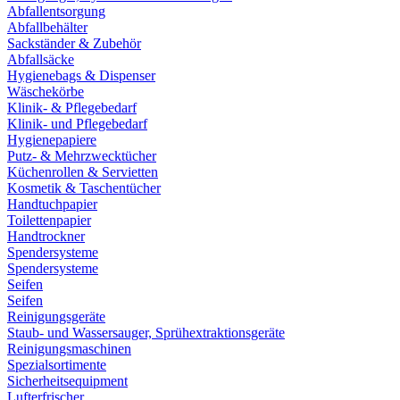
Abfallentsorgung
Abfallbehälter
Sackständer & Zubehör
Abfallsäcke
Hygienebags & Dispenser
Wäschekörbe
Klinik- & Pflegebedarf
Klinik- und Pflegebedarf
Hygienepapiere
Putz- & Mehrzwecktücher
Küchenrollen & Servietten
Kosmetik & Taschentücher
Handtuchpapier
Toilettenpapier
Handtrockner
Spendersysteme
Spendersysteme
Seifen
Seifen
Reinigungsgeräte
Staub- und Wassersauger, Sprühextraktionsgeräte
Reinigungsmaschinen
Spezialsortimente
Sicherheitsequipment
Lufterfrischer