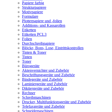
Papiere farbig
Strukturpapiere
Motivpapiere
Formulare
Plotterpapiere und -folien
Additions- und Kassarollen
Etiketten
Etiketten PCL3
Folien
Durchschreibpapiere
Blöcke, Bons, Lose, Eintrittskontrollen
Tinten & Toner
Tinten
Toner
Bürogeräte
Aktenvernichter und Zubehör
Beschriftungsgeräte und Zubehör
Bindegeräte und Zubehör
Laminiergeräte und Zubehör
Diktiergeräte und Zubehör
Rechner
Schreibmaschinen
Drucker, Multifunktionsgeräte und Zubehör
Telefaxgeräte und Zubehör
Schneidemaschinen