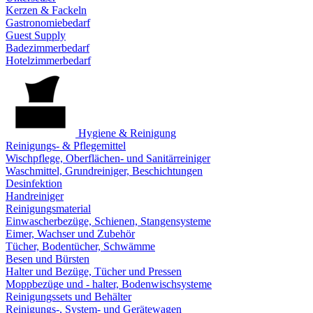
Kerzen & Fackeln
Gastronomiebedarf
Guest Supply
Badezimmerbedarf
Hotelzimmerbedarf
Hygiene & Reinigung
Reinigungs- & Pflegemittel
Wischpflege, Oberflächen- und Sanitärreiniger
Waschmittel, Grundreiniger, Beschichtungen
Desinfektion
Handreiniger
Reinigungsmaterial
Einwascherbezüge, Schienen, Stangensysteme
Eimer, Wachser und Zubehör
Tücher, Bodentücher, Schwämme
Besen und Bürsten
Halter und Bezüge, Tücher und Pressen
Moppbezüge und - halter, Bodenwischsysteme
Reinigungssets und Behälter
Reinigungs-, System- und Gerätewagen