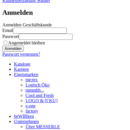
Kundenbefragung Widget
Anmelden
Anmelden Geschäftskunde
Email
Passwort
Angemeldet bleiben
Anmelden
Passwort vergessen?
Kataloge
Karriere
Eigenmarken
me:tex
Logisch Öko
mmmhh...
Cool and Fresh
LOGO & [I´KU]
e-one
factory
beWIRken
Unternehmen
Über MESSERLE