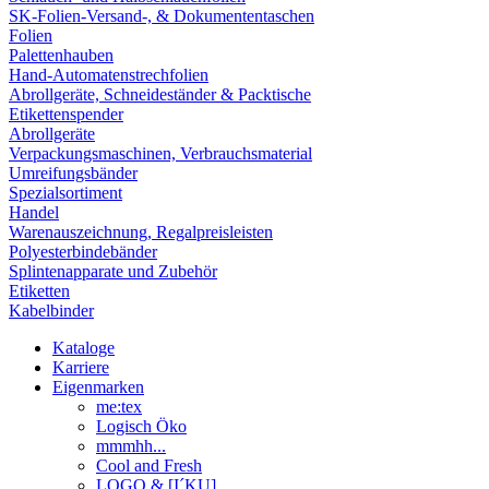
SK-Folien-Versand-, & Dokumententaschen
Folien
Palettenhauben
Hand-Automatenstrechfolien
Abrollgeräte, Schneideständer & Packtische
Etikettenspender
Abrollgeräte
Verpackungsmaschinen, Verbrauchsmaterial
Umreifungsbänder
Spezialsortiment
Handel
Warenauszeichnung, Regalpreisleisten
Polyesterbindebänder
Splintenapparate und Zubehör
Etiketten
Kabelbinder
Kataloge
Karriere
Eigenmarken
me:tex
Logisch Öko
mmmhh...
Cool and Fresh
LOGO & [I´KU]