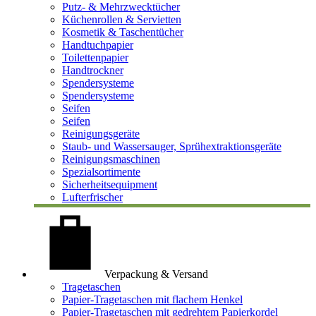
Putz- & Mehrzwecktücher
Küchenrollen & Servietten
Kosmetik & Taschentücher
Handtuchpapier
Toilettenpapier
Handtrockner
Spendersysteme
Spendersysteme
Seifen
Seifen
Reinigungsgeräte
Staub- und Wassersauger, Sprühextraktionsgeräte
Reinigungsmaschinen
Spezialsortimente
Sicherheitsequipment
Lufterfrischer
Verpackung & Versand
Tragetaschen
Papier-Tragetaschen mit flachem Henkel
Papier-Tragetaschen mit gedrehtem Papierkordel