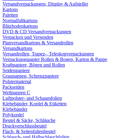
Versandverpackungen, Display & Aufsteller
Kartons
Paletten
Normalfaltkartons
Blitzbodenkartons
DVD & CD Versandverpackungen
Verpacken und Versenden
Planversandkartons & Versandrollen
Versandkartons
Versandrollen, Trapez-, Teleskopverpackungen
Verpackungspapier Rollen & Bogen, Karton & Pappe
Kraftpapiere, Bögen und Rollen
Seidenpapiere
Graupappen, Schrenzpapiere
Polstermaterial
Packseiden
Wellpappen C
Luftpolster- und Schaumfolien
Klebebänder, Kordel & Etiketten
Klebebänder
Polykordel
Beutel & Säcke, Schläuche
Druckverschlussbeutel
Flach- & Seitenfaltenbeutel
Schlauch- und Halbschlauchfolien