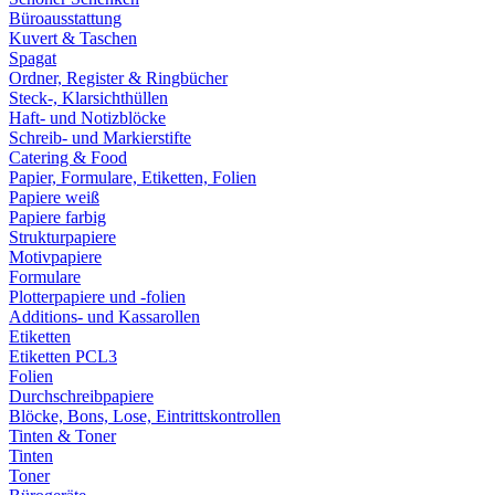
Büroausstattung
Kuvert & Taschen
Spagat
Ordner, Register & Ringbücher
Steck-, Klarsichthüllen
Haft- und Notizblöcke
Schreib- und Markierstifte
Catering & Food
Papier, Formulare, Etiketten, Folien
Papiere weiß
Papiere farbig
Strukturpapiere
Motivpapiere
Formulare
Plotterpapiere und -folien
Additions- und Kassarollen
Etiketten
Etiketten PCL3
Folien
Durchschreibpapiere
Blöcke, Bons, Lose, Eintrittskontrollen
Tinten & Toner
Tinten
Toner