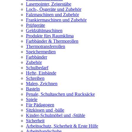
Laserpointer, Zeigestäbe
Loch-, Ösgeräte und Zubehör
Falzmaschinen und Zubehör
Frankiermaschinen und Zubehör
Prüfgeräte
Geldzählmaschinen
Produkte fürs Raumklima
Farbbänder & Thermorollen
Thermotransferrollen
Speichermedien
Farbbänder
Zubehör
Schulbedarf
Hefte, Einbände
Schreiben
Malen, Zeichnen
Basteln
Penale, Schultaschen und Rucksäcke
Spiele
Für Pädagogen
Sitzkissen und -bälle
Kinder-Schulmöbel und -Stühle
Sicherheit
Arbeitsschutz, Sicherheit & Erste Hilfe
Arbeitshandschuhe