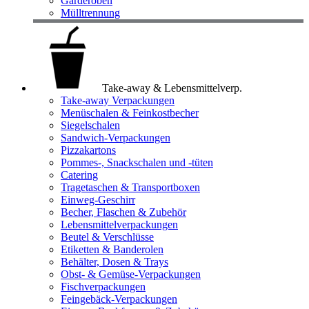
Garderoben
Mülltrennung
Take-away & Lebensmittelverp.
Take-away Verpackungen
Menüschalen & Feinkostbecher
Siegelschalen
Sandwich-Verpackungen
Pizzakartons
Pommes-, Snackschalen und -tüten
Catering
Tragetaschen & Transportboxen
Einweg-Geschirr
Becher, Flaschen & Zubehör
Lebensmittelverpackungen
Beutel & Verschlüsse
Etiketten & Banderolen
Behälter, Dosen & Trays
Obst- & Gemüse-Verpackungen
Fischverpackungen
Feingebäck-Verpackungen