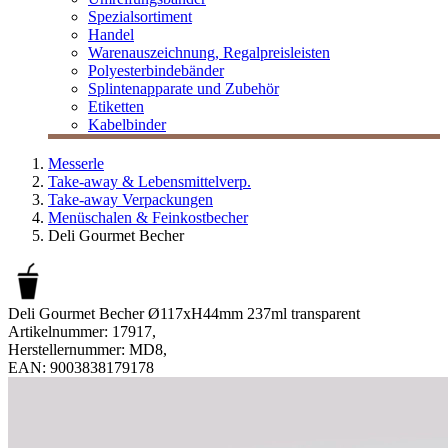
Spezialsortiment
Handel
Warenauszeichnung, Regalpreisleisten
Polyesterbindebänder
Splintenapparate und Zubehör
Etiketten
Kabelbinder
Messerle
Take-away & Lebensmittelverp.
Take-away Verpackungen
Menüschalen & Feinkostbecher
Deli Gourmet Becher
Deli Gourmet Becher Ø117xH44mm 237ml transparent
Artikelnummer:
17917
,
Herstellernummer:
MD8
,
EAN:
9003838179178