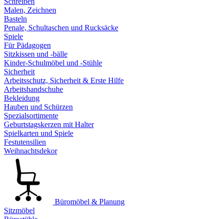
Schreiben
Malen, Zeichnen
Basteln
Penale, Schultaschen und Rucksäcke
Spiele
Für Pädagogen
Sitzkissen und -bälle
Kinder-Schulmöbel und -Stühle
Sicherheit
Arbeitsschutz, Sicherheit & Erste Hilfe
Arbeitshandschuhe
Bekleidung
Hauben und Schürzen
Spezialsortimente
Geburtstagskerzen mit Halter
Spielkarten und Spiele
Festutensilien
Weihnachtsdekor
Büromöbel & Planung
Sitzmöbel