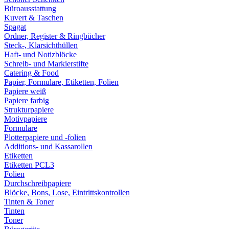
Büroausstattung
Kuvert & Taschen
Spagat
Ordner, Register & Ringbücher
Steck-, Klarsichthüllen
Haft- und Notizblöcke
Schreib- und Markierstifte
Catering & Food
Papier, Formulare, Etiketten, Folien
Papiere weiß
Papiere farbig
Strukturpapiere
Motivpapiere
Formulare
Plotterpapiere und -folien
Additions- und Kassarollen
Etiketten
Etiketten PCL3
Folien
Durchschreibpapiere
Blöcke, Bons, Lose, Eintrittskontrollen
Tinten & Toner
Tinten
Toner