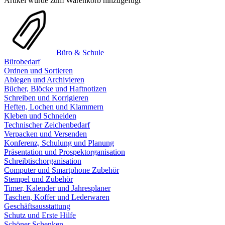
Artikel wurde zum Warenkorb hinzugefügt
Büro & Schule
Bürobedarf
Ordnen und Sortieren
Ablegen und Archivieren
Bücher, Blöcke und Haftnotizen
Schreiben und Korrigieren
Heften, Lochen und Klammern
Kleben und Schneiden
Technischer Zeichenbedarf
Verpacken und Versenden
Konferenz, Schulung und Planung
Präsentation und Prospektorganisation
Schreibtischorganisation
Computer und Smartphone Zubehör
Stempel und Zubehör
Timer, Kalender und Jahresplaner
Taschen, Koffer und Lederwaren
Geschäftsausstattung
Schutz und Erste Hilfe
Schöner Schenken