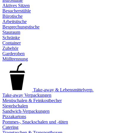
Bürostühle
Aktives Sitzen
Besucherstühle
Bürotische
Arbeitstische
Besprechungstische
Stauraum
Schränke
Container
Zubehör
Garderoben
Mülltrennung
Take-away & Lebensmittelverp.
Take-away Verpackungen
Menüschalen & Feinkostbecher
Siegelschalen
Sandwich-Verpackungen
Pizzakartons
Pommes-, Snackschalen und -tüten
Catering
Tragetaschen & Transportboxen