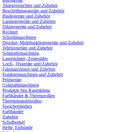
Bürogeräte
Aktenvernichter und Zubehör
Beschriftungsgeräte und Zubehör
Bindegeräte und Zubehör
Laminiergeräte und Zubehör
Diktiergeräte und Zubehör
Rechner
Schreibmaschinen
Drucker, Multifunktionsgeräte und Zubehör
Telefaxgeräte und Zubehör
Schneidemaschinen
Laserpointer, Zeigestäbe
Loch-, Ösgeräte und Zubehör
Falzmaschinen und Zubehör
Frankiermaschinen und Zubehör
Prüfgeräte
Geldzählmaschinen
Produkte fürs Raumklima
Farbbänder & Thermorollen
Thermotransferrollen
Speichermedien
Farbbänder
Zubehör
Schulbedarf
Hefte, Einbände