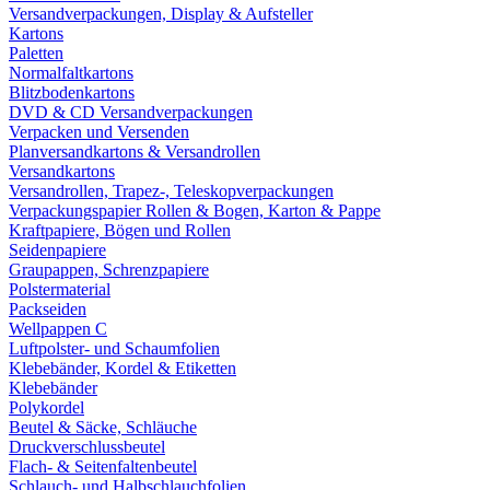
Versandverpackungen, Display & Aufsteller
Kartons
Paletten
Normalfaltkartons
Blitzbodenkartons
DVD & CD Versandverpackungen
Verpacken und Versenden
Planversandkartons & Versandrollen
Versandkartons
Versandrollen, Trapez-, Teleskopverpackungen
Verpackungspapier Rollen & Bogen, Karton & Pappe
Kraftpapiere, Bögen und Rollen
Seidenpapiere
Graupappen, Schrenzpapiere
Polstermaterial
Packseiden
Wellpappen C
Luftpolster- und Schaumfolien
Klebebänder, Kordel & Etiketten
Klebebänder
Polykordel
Beutel & Säcke, Schläuche
Druckverschlussbeutel
Flach- & Seitenfaltenbeutel
Schlauch- und Halbschlauchfolien