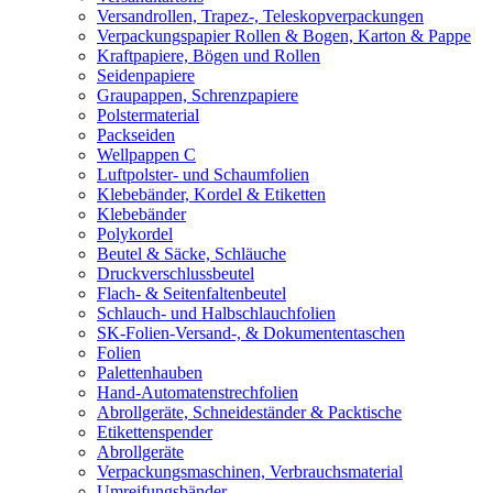
Versandrollen, Trapez-, Teleskopverpackungen
Verpackungspapier Rollen & Bogen, Karton & Pappe
Kraftpapiere, Bögen und Rollen
Seidenpapiere
Graupappen, Schrenzpapiere
Polstermaterial
Packseiden
Wellpappen C
Luftpolster- und Schaumfolien
Klebebänder, Kordel & Etiketten
Klebebänder
Polykordel
Beutel & Säcke, Schläuche
Druckverschlussbeutel
Flach- & Seitenfaltenbeutel
Schlauch- und Halbschlauchfolien
SK-Folien-Versand-, & Dokumententaschen
Folien
Palettenhauben
Hand-Automatenstrechfolien
Abrollgeräte, Schneideständer & Packtische
Etikettenspender
Abrollgeräte
Verpackungsmaschinen, Verbrauchsmaterial
Umreifungsbänder