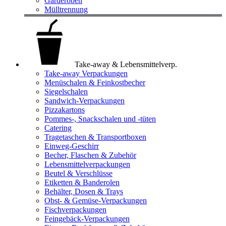
Garderoben
Mülltrennung
Take-away & Lebensmittelverp.
Take-away Verpackungen
Menüschalen & Feinkostbecher
Siegelschalen
Sandwich-Verpackungen
Pizzakartons
Pommes-, Snackschalen und -tüten
Catering
Tragetaschen & Transportboxen
Einweg-Geschirr
Becher, Flaschen & Zubehör
Lebensmittelverpackungen
Beutel & Verschlüsse
Etiketten & Banderolen
Behälter, Dosen & Trays
Obst- & Gemüse-Verpackungen
Fischverpackungen
Feingebäck-Verpackungen