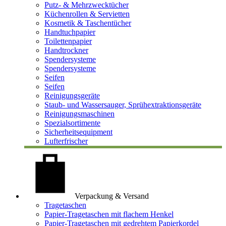
Putz- & Mehrzwecktücher
Küchenrollen & Servietten
Kosmetik & Taschentücher
Handtuchpapier
Toilettenpapier
Handtrockner
Spendersysteme
Spendersysteme
Seifen
Seifen
Reinigungsgeräte
Staub- und Wassersauger, Sprühextraktionsgeräte
Reinigungsmaschinen
Spezialsortimente
Sicherheitsequipment
Lufterfrischer
Verpackung & Versand
Tragetaschen
Papier-Tragetaschen mit flachem Henkel
Papier-Tragetaschen mit gedrehtem Papierkordel