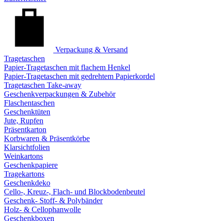
Verpackung & Versand
Tragetaschen
Papier-Tragetaschen mit flachem Henkel
Papier-Tragetaschen mit gedrehtem Papierkordel
Tragetaschen Take-away
Geschenkverpackungen & Zubehör
Flaschentaschen
Geschenktüten
Jute, Rupfen
Präsentkarton
Korbwaren & Präsentkörbe
Klarsichtfolien
Weinkartons
Geschenkpapiere
Tragekartons
Geschenkdeko
Cello-, Kreuz-, Flach- und Blockbodenbeutel
Geschenk- Stoff- & Polybänder
Holz- & Cellophanwolle
Geschenkboxen