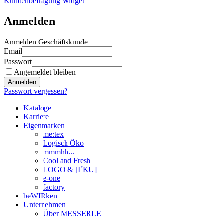
Kundenbefragung Widget
Anmelden
Anmelden Geschäftskunde
Email
Passwort
Angemeldet bleiben
Anmelden
Passwort vergessen?
Kataloge
Karriere
Eigenmarken
me:tex
Logisch Öko
mmmhh...
Cool and Fresh
LOGO & [I´KU]
e-one
factory
beWIRken
Unternehmen
Über MESSERLE