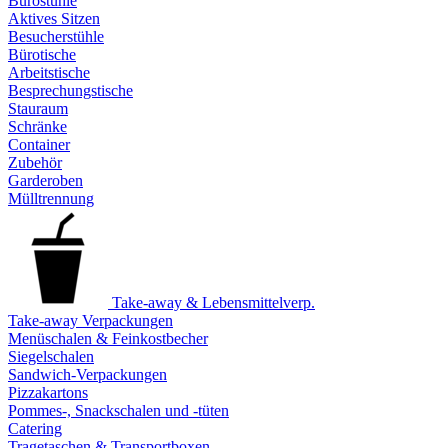
Bürostühle
Aktives Sitzen
Besucherstühle
Bürotische
Arbeitstische
Besprechungstische
Stauraum
Schränke
Container
Zubehör
Garderoben
Mülltrennung
Take-away & Lebensmittelverp.
Take-away Verpackungen
Menüschalen & Feinkostbecher
Siegelschalen
Sandwich-Verpackungen
Pizzakartons
Pommes-, Snackschalen und -tüten
Catering
Tragetaschen & Transportboxen