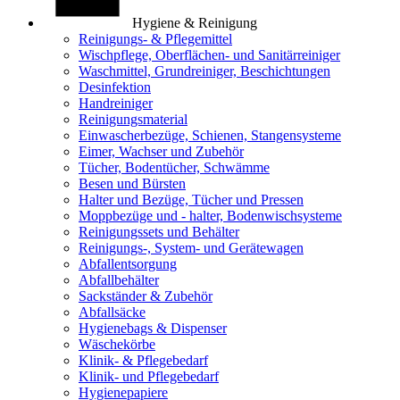
Hygiene & Reinigung
Reinigungs- & Pflegemittel
Wischpflege, Oberflächen- und Sanitärreiniger
Waschmittel, Grundreiniger, Beschichtungen
Desinfektion
Handreiniger
Reinigungsmaterial
Einwascherbezüge, Schienen, Stangensysteme
Eimer, Wachser und Zubehör
Tücher, Bodentücher, Schwämme
Besen und Bürsten
Halter und Bezüge, Tücher und Pressen
Moppbezüge und - halter, Bodenwischsysteme
Reinigungssets und Behälter
Reinigungs-, System- und Gerätewagen
Abfallentsorgung
Abfallbehälter
Sackständer & Zubehör
Abfallsäcke
Hygienebags & Dispenser
Wäschekörbe
Klinik- & Pflegebedarf
Klinik- und Pflegebedarf
Hygienepapiere