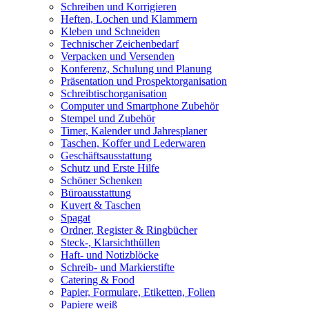
Schreiben und Korrigieren
Heften, Lochen und Klammern
Kleben und Schneiden
Technischer Zeichenbedarf
Verpacken und Versenden
Konferenz, Schulung und Planung
Präsentation und Prospektorganisation
Schreibtischorganisation
Computer und Smartphone Zubehör
Stempel und Zubehör
Timer, Kalender und Jahresplaner
Taschen, Koffer und Lederwaren
Geschäftsausstattung
Schutz und Erste Hilfe
Schöner Schenken
Büroausstattung
Kuvert & Taschen
Spagat
Ordner, Register & Ringbücher
Steck-, Klarsichthüllen
Haft- und Notizblöcke
Schreib- und Markierstifte
Catering & Food
Papier, Formulare, Etiketten, Folien
Papiere weiß