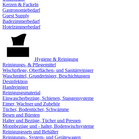
Kerzen & Fackeln
Gastronomiebedarf
Guest Supply
Badezimmerbedarf
Hotelzimmerbedarf
Hygiene & Reinigung
Reinigungs- & Pflegemittel
Wischpflege, Oberflächen- und Sanitärreiniger
Waschmittel, Grundreiniger, Beschichtungen
Desinfektion
Handreiniger
Reinigungsmaterial
Einwascherbezüge, Schienen, Stangensysteme
Eimer, Wachser und Zubehör
Tücher, Bodentücher, Schwämme
Besen und Bürsten
Halter und Bezüge, Tücher und Pressen
Moppbezüge und - halter, Bodenwischsysteme
Reinigungssets und Behälter
Reinigungs-, System- und Gerätewagen