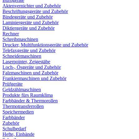
Bürogeräte
Aktenvernichter und Zubehör
Beschriftungsgeräte und Zubehör
Bindegeräte und Zubehör
Laminiergeräte und Zubehör
Diktiergeräte und Zubehör
Rechner
Schreibmaschinen
Drucker, Multifunktionsgeräte und Zubehör
Telefaxgeräte und Zubehör
Schneidemaschinen
Laserpointer, Zeigestäbe
Loch-, Ösgeräte und Zubehör
Falzmaschinen und Zubehör
Frankiermaschinen und Zubehör
Prüfgeräte
Geldzählmaschinen
Produkte fürs Raumklima
Farbbänder & Thermorollen
Thermotransferrollen
Speichermedien
Farbbänder
Zubehör
Schulbedarf
Hefte, Einbände