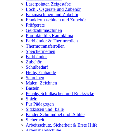
Laserpointer, Zeigestäbe
Loch-, Ösgeräte und Zubehör
Falzmaschinen und Zubehör
Frankiermaschinen und Zubehör
Prüfgeräte
Geldzählmaschinen
Produkte fürs Raumklima
Farbbänder & Thermorollen
Thermotransferrollen
Speichermedien
Farbbänder
Zubehör
Schulbedarf
Hefte, Einbände
Schreiben
Malen, Zeichnen
Basteln
Penale, Schultaschen und Rucksäcke
Spiele
Für Pädagogen
Sitzkissen und -bälle
Kinder-Schulmöbel und -Stühle
Sicherheit
Arbeitsschutz, Sicherheit & Erste Hilfe
Arbeitshandschuhe