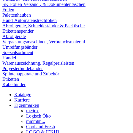
SK-Folien-Versand-, & Dokumententaschen
Folien
Palettenhauben
Hand-Automatenstrechfolien
Abrollgeräte, Schneideständer & Packtische
Etikettenspender
Abrollgeräte
Verpackungsmaschinen, Verbrauchsmaterial
Umreifungsbänder
Spezialsortiment
Handel
Warenauszeichnung, Regalpreisleisten
Polyesterbindebänder
Splintenapparate und Zubehör
Etiketten
Kabelbinder
Kataloge
Karriere
Eigenmarken
me:tex
Logisch Öko
mmmhh...
Cool and Fresh
LOGO & [I´KU]