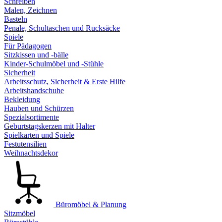
Schreiben
Malen, Zeichnen
Basteln
Penale, Schultaschen und Rucksäcke
Spiele
Für Pädagogen
Sitzkissen und -bälle
Kinder-Schulmöbel und -Stühle
Sicherheit
Arbeitsschutz, Sicherheit & Erste Hilfe
Arbeitshandschuhe
Bekleidung
Hauben und Schürzen
Spezialsortimente
Geburtstagskerzen mit Halter
Spielkarten und Spiele
Festutensilien
Weihnachtsdekor
Büromöbel & Planung
Sitzmöbel