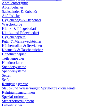
Abfallentsorgung
Abfallbehälter
Sackständer & Zubehör
Abfallsäcke
Hygienebags & Dispenser
Wäschekörbe
Klinik- & Pflegebedarf
Klinik- und Pflegebedarf
Hygienepapiere
Putz- & Mehrzwecktücher
Küchenrollen & Servietten
Kosmetik & Taschentücher
Handtuchpapier
Toilettenpapier
Handtrockner
Spendersysteme
Spendersysteme
Seifen
Seifen
Reinigungsgeräte
Staub- und Wassersauger, Sprühextraktionsgeräte
Reinigungsmaschinen
Spezialsortimente
Sicherheitsequipment
Lufterfrischer