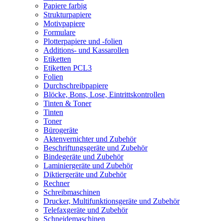
Papiere farbig
Strukturpapiere
Motivpapiere
Formulare
Plotterpapiere und -folien
Additions- und Kassarollen
Etiketten
Etiketten PCL3
Folien
Durchschreibpapiere
Blöcke, Bons, Lose, Eintrittskontrollen
Tinten & Toner
Tinten
Toner
Bürogeräte
Aktenvernichter und Zubehör
Beschriftungsgeräte und Zubehör
Bindegeräte und Zubehör
Laminiergeräte und Zubehör
Diktiergeräte und Zubehör
Rechner
Schreibmaschinen
Drucker, Multifunktionsgeräte und Zubehör
Telefaxgeräte und Zubehör
Schneidemaschinen