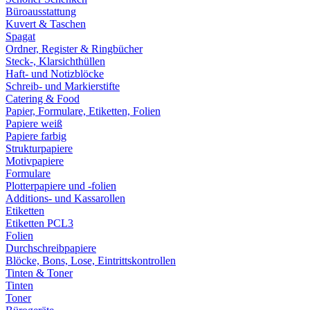
Büroausstattung
Kuvert & Taschen
Spagat
Ordner, Register & Ringbücher
Steck-, Klarsichthüllen
Haft- und Notizblöcke
Schreib- und Markierstifte
Catering & Food
Papier, Formulare, Etiketten, Folien
Papiere weiß
Papiere farbig
Strukturpapiere
Motivpapiere
Formulare
Plotterpapiere und -folien
Additions- und Kassarollen
Etiketten
Etiketten PCL3
Folien
Durchschreibpapiere
Blöcke, Bons, Lose, Eintrittskontrollen
Tinten & Toner
Tinten
Toner